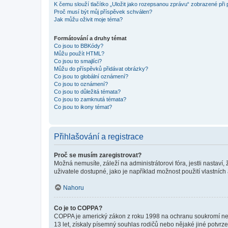
K čemu slouží tlačítko „Uložit jako rozepsanou zprávu“ zobrazené při
Proč musí být můj příspěvek schválen?
Jak můžu oživit moje téma?
Formátování a druhy témat
Co jsou to BBKódy?
Můžu použít HTML?
Co jsou to smajlíci?
Můžu do příspěvků přidávat obrázky?
Co jsou to globální oznámení?
Co jsou to oznámení?
Co jsou to důležitá témata?
Co jsou to zamknutá témata?
Co jsou to ikony témat?
Přihlašování a registrace
Proč se musím zaregistrovat?
Možná nemusíte, záleží na administrátorovi fóra, jestli nastaví,
uživatele dostupné, jako je například možnost použití vlastních
Nahoru
Co je to COPPA?
COPPA je americký zákon z roku 1998 na ochranu soukromí nezl
13 let, získaly písemný souhlas rodičů nebo nějaké jiné potvrze