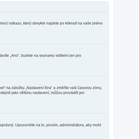
omocí odkazu, který obvykle najdete po kliknutí na vaše jméno
tavíte „Ano“, budete na seznamu viditelní jen pro
nel“ na záložku „Nastavení fóra“ a změňte vaši časovou zónu,
stejně jako většinu nastavení, můžou provádět jen
nesprávný. Upozorněte na to, prosím, administrátora, aby mohl