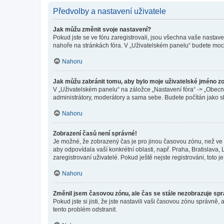
Předvolby a nastavení uživatele
Jak můžu změnit svoje nastavení?
Pokud jste se ve fóru zaregistrovali, jsou všechna vaše nastav
nahoře na stránkách fóra. V „Uživatelském panelu“ budete moc
Nahoru
Jak můžu zabránit tomu, aby bylo moje uživatelské jméno z
V „Uživatelském panelu“ na záložce „Nastavení fóra“ -> „Obec
administrátory, moderátory a sama sebe. Budete počítán jako sk
Nahoru
Zobrazení časů není správné!
Je možné, že zobrazený čas je pro jinou časovou zónu, než ve k
aby odpovídala vaší konkrétní oblasti, např. Praha, Bratislav
zaregistrovaní uživatelé. Pokud ještě nejste registrováni, toto je
Nahoru
Změnil jsem časovou zónu, ale čas se stále nezobrazuje sp
Pokud jste si jisti, že jste nastavili vaši časovou zónu správn
tento problém odstranit.