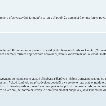
m fóra přes vestavěný formulář a to jen v případě, že administrátor tuto funkci pov
vé téma“. Pro odeslání odpovědi do existujícího tématu klikněte na tlačítko „Odpově
ra a tématu můžete najít seznam oprávnění, které v konkrétním fóru a tématu máte.
vat nebo mazat svoje vlastní příspěvky. Příspěvek můžete upravit po kliknutí na tla
ání. Pokud již někdo na příspěvek odpověděl a vy se do tématu vrátíte, najdete pod
ěkdo do tématu pošle odpověď, ale neobjeví se to, pokud moderátor nebo administr
osím na vědomí, že normální uživatelé nemůžou smazat příspěvek, když k němu něk