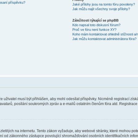
 psaní příspěvku?
Jaké přílohy jsou na tomto fóru povoleny?
Jak můžu najít všechny svoje přílohy?
Záležitosti týkající se phpBB
Kdo napsal toto diskusní fórum?
Proč ve fóru není funkce XY?
Koho mám kontaktovat ohledně stížnosti a/ne
Jak můžu kontaktovat administrátora fóra?
 že uživatel musí být přihlášen, aby mohl odesílat příspěvky. Nicméně registrací zís
 avatarů, posílání soukromých zpráv a e-mailů ostatním členům fóra atd. Registrace 
etilých na internetu. Tento zákon vyžaduje, aby webové stránky, které mohou pot
ní od zákonného zástupce povolující shromažďování osobních identifikačních informac