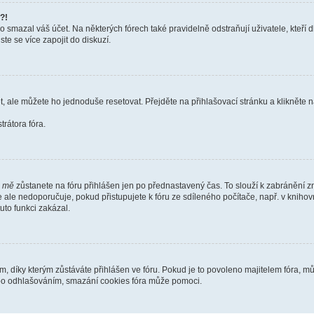
?!
smazal váš účet. Na některých fórech také pravidelně odstraňují uživatele, kteří d
te se více zapojit do diskuzí.
t, ale můžete ho jednoduše resetovat. Přejděte na přihlašovací stránku a klikněte
rátora fóra.
i mě
zůstanete na fóru přihlášen jen po přednastavený čas. To slouží k zabránění zn
se ale nedoporučuje, pokud přistupujete k fóru ze sdíleného počítače, např. v kniho
tuto funkci zakázal.
díky kterým zůstáváte přihlášen ve fóru. Pokud je to povoleno majitelem fóra, můž
nebo odhlašováním, smazání cookies fóra může pomoci.