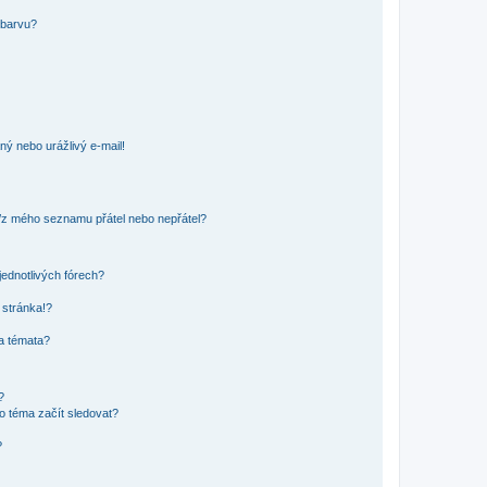
 barvu?
ný nebo urážlivý e-mail!
o/z mého seznamu přátel nebo nepřátel?
jednotlivých fórech?
 stránka!?
 a témata?
?
o téma začít sledovat?
?