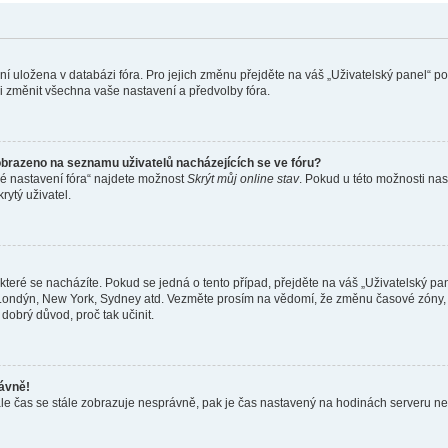
ení uložena v databázi fóra. Pro jejich změnu přejděte na váš „Uživatelský panel“ p
i změnit všechna vaše nastavení a předvolby fóra.
obrazeno na seznamu uživatelů nacházejících se ve fóru?
né nastavení fóra“ najdete možnost
Skrýt můj online stav
. Pokud u této možnosti nas
rytý uživatel.
teré se nacházíte. Pokud se jedná o tento případ, přejděte na váš „Uživatelský pa
a, Londýn, New York, Sydney atd. Vezměte prosím na vědomí, že změnu časové zóny, 
 dobrý důvod, proč tak učinit.
rávně!
ě, ale čas se stále zobrazuje nesprávně, pak je čas nastavený na hodinách serveru 