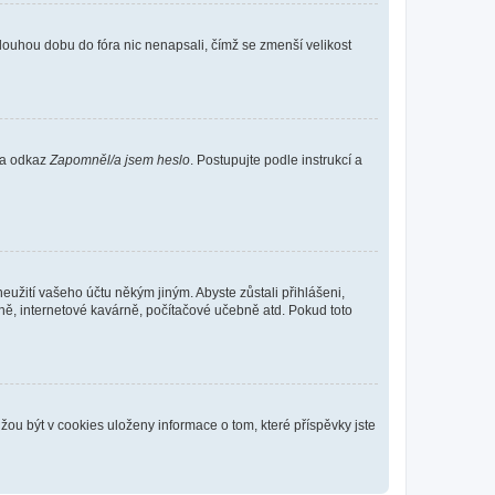
louhou dobu do fóra nic nenapsali, čímž se zmenší velikost
 na odkaz
Zapomněl/a jsem heslo
. Postupujte podle instrukcí a
eužití vašeho účtu někým jiným. Abyste zůstali přihlášeni,
vně, internetové kavárně, počítačové učebně atd. Pokud toto
ou být v cookies uloženy informace o tom, které příspěvky jste