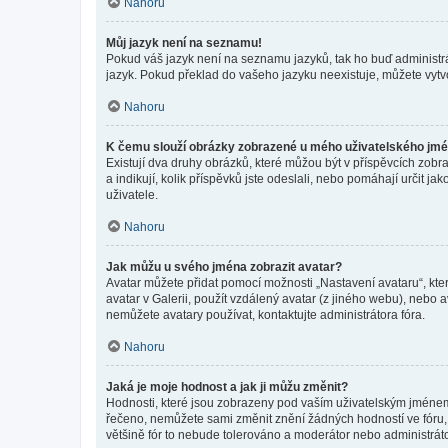
Nahoru
Můj jazyk není na seznamu!
Pokud váš jazyk není na seznamu jazyků, tak ho buď administrát
jazyk. Pokud překlad do vašeho jazyku neexistuje, můžete vytv
Nahoru
K čemu slouží obrázky zobrazené u mého uživatelského jm
Existují dva druhy obrázků, které můžou být v příspěvcích zobr
a indikují, kolik příspěvků jste odeslali, nebo pomáhají určit 
uživatele.
Nahoru
Jak můžu u svého jména zobrazit avatar?
Avatar můžete přidat pomocí možnosti „Nastavení avataru“, kter
avatar v Galerii, použít vzdálený avatar (z jiného webu), nebo a
nemůžete avatary používat, kontaktujte administrátora fóra.
Nahoru
Jaká je moje hodnost a jak ji můžu změnit?
Hodnosti, které jsou zobrazeny pod vaším uživatelským jménem, i
řečeno, nemůžete sami změnit znění žádných hodností ve fóru, 
většině fór to nebude tolerováno a moderátor nebo administrát