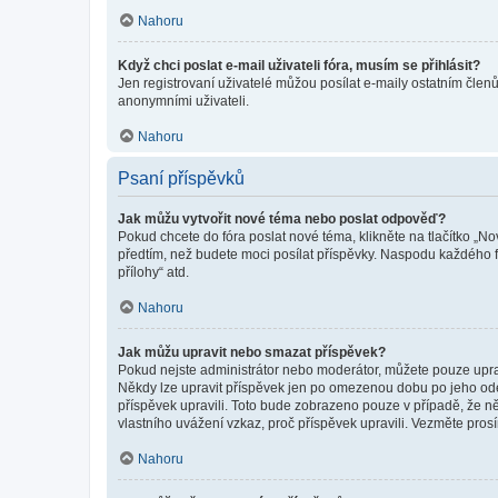
Nahoru
Když chci poslat e-mail uživateli fóra, musím se přihlásit?
Jen registrovaní uživatelé můžou posílat e-maily ostatním členů
anonymními uživateli.
Nahoru
Psaní příspěvků
Jak můžu vytvořit nové téma nebo poslat odpověď?
Pokud chcete do fóra poslat nové téma, klikněte na tlačítko „No
předtím, než budete moci posílat příspěvky. Naspodu každého fó
přílohy“ atd.
Nahoru
Jak můžu upravit nebo smazat příspěvek?
Pokud nejste administrátor nebo moderátor, můžete pouze upravo
Někdy lze upravit příspěvek jen po omezenou dobu po jeho odesl
příspěvek upravili. Toto bude zobrazeno pouze v případě, že n
vlastního uvážení vzkaz, proč příspěvek upravili. Vezměte pr
Nahoru