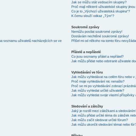
Jak se můžu stát vedoucím skupiny?
Proč mají některé uživatelské skupiny jinou
Co je to „Výchozí uživatelská skupina“?
K čemu slouží odkaz „Tým“?
Soukromé zprávy
Nemůžu posílat soukromé zprávy!
Dostávám nechtěné soukromé zprávy!
na seznamu uživatelů nacházejících se ve
Přišel mi od někoho na tomto fóru nevyžáda
Přátelé a nepřátelé
Co jsou seznamy přátel a nepřátel?
Jak můžu přidat nebo odstranit uživatele d
Vyhledávání ve fóru
Jak můžu vyhledávat na celém fóru nebo v 
Proč moje vyhledávání nic nenašlo?
Proč se mi po vyhledávání zobrazí prázdná
Jak můžu vyhledat určité uživatele?
Jak můžu vyhledat svoje vlastní příspěvky
Sledování a záložky
Jaký je rozdíl mezi záložkami a sledováním
Jak můžu přidat určité téma do záložek neb
Jak můžu začít sledovat určité fórum?
Jak můžu ukončit sledování témat nebo fór
Přílohy