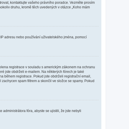
istrovat, kontaktujte vašeho právního poradce. Vezměte prosím
kéhokoliv druhu, kromě těch uvedených v otázce „Koho mám
ši IP adresu nebo používání uživatelského jména, pomocí
povolena registrace v souladu s americkým zákonem na ochranu
eré jste obdrželi e-mailem. Na některých fórech je také
 během registrace. Pokud jste obdrželi registrační email,
ail zachycen spam filtrem a skončil ve složce se spamy. Pokud
dministrátora fóra, abyste se ujistili, že jste nebyli