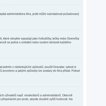
ptat administrátora fóra, jestli může nainstalovat požadovaný
í, které obvykle vypadají jako hvězdičky, tečky nebo čtverečky
 a obecně se jedná o unikátní nebo osobní obrázek každého
t jedním z následujících způsobů: použít Gravatar, vybrat si
tarů povoleno a jakými způsoby lze avatary do fóra přidat. Pokud
itých uživatelů např. moderátorů a administrátorů. Obecně
přispíváním jen proto, abyste dosáhli vyšší hodnosti. Na