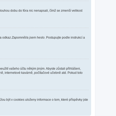
louhou dobu do fóra nic nenapsali, čímž se zmenší velikost
 na odkaz
Zapomněl/a jsem heslo
. Postupujte podle instrukcí a
eužití vašeho účtu někým jiným. Abyste zůstali přihlášeni,
vně, internetové kavárně, počítačové učebně atd. Pokud toto
ou být v cookies uloženy informace o tom, které příspěvky jste