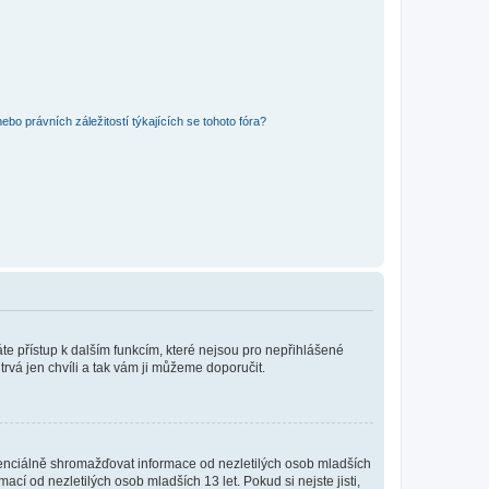
bo právních záležitostí týkajících se tohoto fóra?
káte přístup k dalším funkcím, které nejsou pro nepřihlášené
trvá jen chvíli a tak vám ji můžeme doporučit.
enciálně shromažďovat informace od nezletilých osob mladších
í od nezletilých osob mladších 13 let. Pokud si nejste jisti,