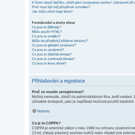
K čemu slouží tlačítko „Uložit jako rozepsanou zprávu“ zobrazené při
Proč musí být můj příspěvek schválen?
Jak můžu oživit moje téma?
Formátování a druhy témat
Co jsou to BBKódy?
Můžu použít HTML?
Co jsou to smajlíci?
Můžu do příspěvků přidávat obrázky?
Co jsou to globální oznámení?
Co jsou to oznámení?
Co jsou to důležitá témata?
Co jsou to zamknutá témata?
Co jsou to ikony témat?
Přihlašování a registrace
Proč se musím zaregistrovat?
Možná nemusíte, záleží na administrátorovi fóra, jestli nastaví,
uživatele dostupné, jako je například možnost použití vlastních
Nahoru
Co je to COPPA?
COPPA je americký zákon z roku 1998 na ochranu soukromí nezl
13 let, získaly písemný souhlas rodičů nebo nějaké jiné potvrze