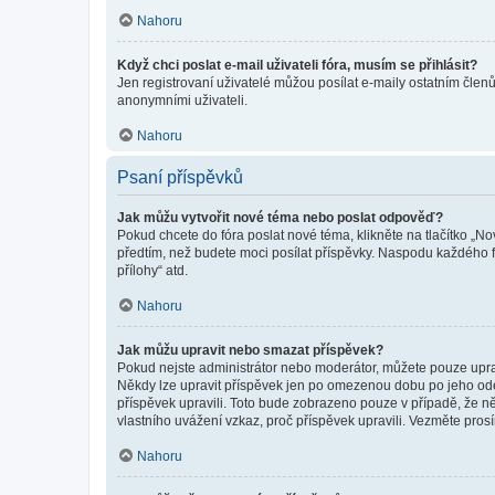
Nahoru
Když chci poslat e-mail uživateli fóra, musím se přihlásit?
Jen registrovaní uživatelé můžou posílat e-maily ostatním členů
anonymními uživateli.
Nahoru
Psaní příspěvků
Jak můžu vytvořit nové téma nebo poslat odpověď?
Pokud chcete do fóra poslat nové téma, klikněte na tlačítko „No
předtím, než budete moci posílat příspěvky. Naspodu každého fó
přílohy“ atd.
Nahoru
Jak můžu upravit nebo smazat příspěvek?
Pokud nejste administrátor nebo moderátor, můžete pouze upravo
Někdy lze upravit příspěvek jen po omezenou dobu po jeho odesl
příspěvek upravili. Toto bude zobrazeno pouze v případě, že n
vlastního uvážení vzkaz, proč příspěvek upravili. Vezměte pr
Nahoru