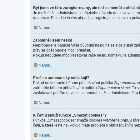
Byl jsem ve fóru zaregistrovaný, ale teď se nemůžu přihlásit
Je možné, že administrátor z nějakého důvodu deaktivoval nebo 
databáze. Pokud je to váš případ, zaregistrujte se znovu a pokus
Nahoru
Zapomněl jsem heslo!
Nepropadejte panice! Vaše původní heslo nelze sice získat zpě
brzy se opět budete moci přihlásit.
Pokud nebudete moci resetovat vaše heslo, kontaktujte administ
Nahoru
Proč se automaticky odhlašuji?
Pokud nezatrhnete během přihlašování políčko
Zapamatovat s
zatrhněte během přihlašování políčko
Zapamatovat si mě
. To 
zaškrtávací políčko nevidíte, znamená to, že administrátor fóra 
Nahoru
K čemu slouží funkce „Smazat cookies“?
Funkce „Smazat cookies“ smaže cookies vytvořené phpBB fórem, 
četli, a které ještě ne. Pokud máte problém s přihlašováním 
Nahoru