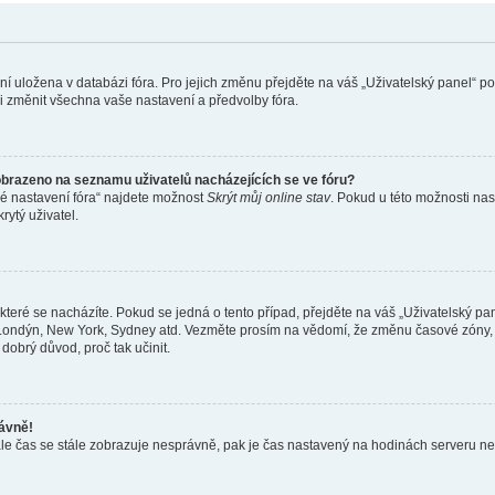
ení uložena v databázi fóra. Pro jejich změnu přejděte na váš „Uživatelský panel“ p
i změnit všechna vaše nastavení a předvolby fóra.
obrazeno na seznamu uživatelů nacházejících se ve fóru?
né nastavení fóra“ najdete možnost
Skrýt můj online stav
. Pokud u této možnosti nas
rytý uživatel.
teré se nacházíte. Pokud se jedná o tento případ, přejděte na váš „Uživatelský pa
a, Londýn, New York, Sydney atd. Vezměte prosím na vědomí, že změnu časové zóny, 
 dobrý důvod, proč tak učinit.
rávně!
ě, ale čas se stále zobrazuje nesprávně, pak je čas nastavený na hodinách serveru 