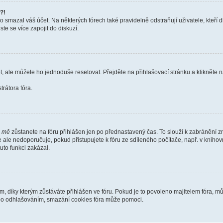
?!
smazal váš účet. Na některých fórech také pravidelně odstraňují uživatele, kteří d
te se více zapojit do diskuzí.
t, ale můžete ho jednoduše resetovat. Přejděte na přihlašovací stránku a klikněte
rátora fóra.
i mě
zůstanete na fóru přihlášen jen po přednastavený čas. To slouží k zabránění zn
se ale nedoporučuje, pokud přistupujete k fóru ze sdíleného počítače, např. v kniho
tuto funkci zakázal.
díky kterým zůstáváte přihlášen ve fóru. Pokud je to povoleno majitelem fóra, můž
nebo odhlašováním, smazání cookies fóra může pomoci.