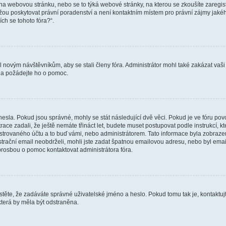
vat na webovou stránku, nebo se to týká webové stránky, na kterou se zkoušíte zareg
ůžou poskytovat právní poradenství a není kontaktním místem pro právní zájmy ja
ích se tohoto fóra?“.
il novým návštěvníkům, aby se stali členy fóra. Administrátor mohl také zakázat va
a a požádejte ho o pomoc.
hesla. Pokud jsou správné, mohly se stát následující dvě věci. Pokud je ve fóru 
ace zadali, že ještě nemáte třináct let, budete muset postupovat podle instrukcí, kt
trovaného účtu a to buď vámi, nebo administrátorem. Tato informace byla zobrazena
gistrační email neobdrželi, mohli jste zadat špatnou emailovou adresu, nebo byl em
s prosbou o pomoc kontaktovat administrátora fóra.
těte, že zadáváte správné uživatelské jméno a heslo. Pokud tomu tak je, kontaktujte a
terá by měla být odstraněna.