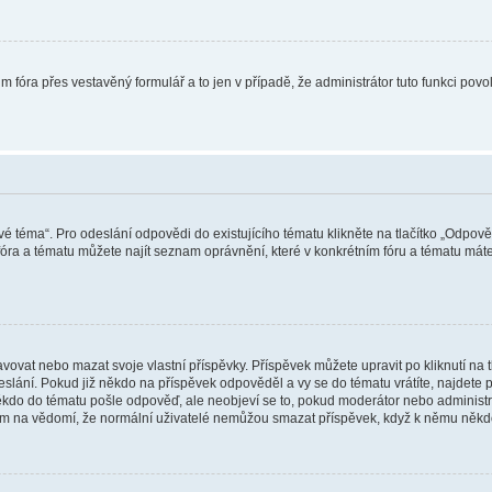
m fóra přes vestavěný formulář a to jen v případě, že administrátor tuto funkci pov
vé téma“. Pro odeslání odpovědi do existujícího tématu klikněte na tlačítko „Odpově
ra a tématu můžete najít seznam oprávnění, které v konkrétním fóru a tématu máte.
vat nebo mazat svoje vlastní příspěvky. Příspěvek můžete upravit po kliknutí na tla
ání. Pokud již někdo na příspěvek odpověděl a vy se do tématu vrátíte, najdete pod
ěkdo do tématu pošle odpověď, ale neobjeví se to, pokud moderátor nebo administr
osím na vědomí, že normální uživatelé nemůžou smazat příspěvek, když k němu něk