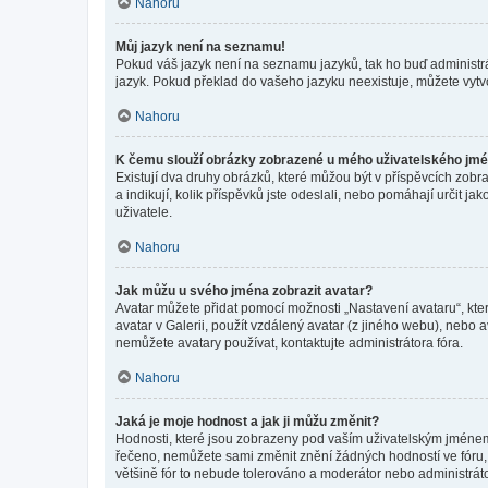
Nahoru
Můj jazyk není na seznamu!
Pokud váš jazyk není na seznamu jazyků, tak ho buď administrát
jazyk. Pokud překlad do vašeho jazyku neexistuje, můžete vytv
Nahoru
K čemu slouží obrázky zobrazené u mého uživatelského jm
Existují dva druhy obrázků, které můžou být v příspěvcích zobr
a indikují, kolik příspěvků jste odeslali, nebo pomáhají určit 
uživatele.
Nahoru
Jak můžu u svého jména zobrazit avatar?
Avatar můžete přidat pomocí možnosti „Nastavení avataru“, kter
avatar v Galerii, použít vzdálený avatar (z jiného webu), nebo a
nemůžete avatary používat, kontaktujte administrátora fóra.
Nahoru
Jaká je moje hodnost a jak ji můžu změnit?
Hodnosti, které jsou zobrazeny pod vaším uživatelským jménem, i
řečeno, nemůžete sami změnit znění žádných hodností ve fóru, 
většině fór to nebude tolerováno a moderátor nebo administrát