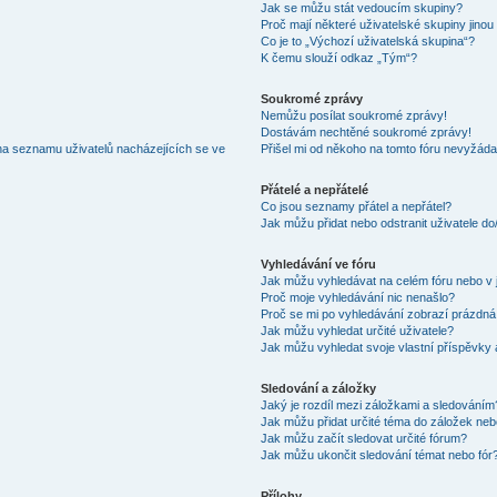
Jak se můžu stát vedoucím skupiny?
Proč mají některé uživatelské skupiny jinou
Co je to „Výchozí uživatelská skupina“?
K čemu slouží odkaz „Tým“?
Soukromé zprávy
Nemůžu posílat soukromé zprávy!
Dostávám nechtěné soukromé zprávy!
na seznamu uživatelů nacházejících se ve
Přišel mi od někoho na tomto fóru nevyžáda
Přátelé a nepřátelé
Co jsou seznamy přátel a nepřátel?
Jak můžu přidat nebo odstranit uživatele d
Vyhledávání ve fóru
Jak můžu vyhledávat na celém fóru nebo v 
Proč moje vyhledávání nic nenašlo?
Proč se mi po vyhledávání zobrazí prázdná
Jak můžu vyhledat určité uživatele?
Jak můžu vyhledat svoje vlastní příspěvky
Sledování a záložky
Jaký je rozdíl mezi záložkami a sledováním
Jak můžu přidat určité téma do záložek neb
Jak můžu začít sledovat určité fórum?
Jak můžu ukončit sledování témat nebo fór
Přílohy