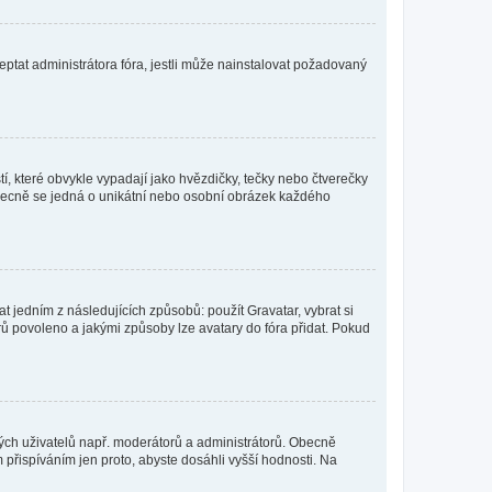
ptat administrátora fóra, jestli může nainstalovat požadovaný
í, které obvykle vypadají jako hvězdičky, tečky nebo čtverečky
 a obecně se jedná o unikátní nebo osobní obrázek každého
t jedním z následujících způsobů: použít Gravatar, vybrat si
tarů povoleno a jakými způsoby lze avatary do fóra přidat. Pokud
itých uživatelů např. moderátorů a administrátorů. Obecně
přispíváním jen proto, abyste dosáhli vyšší hodnosti. Na