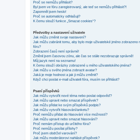
Proč se nemůžu přihlásit?
Byl jsem ve fóru zaregistrovaný, ale teď se nemůžu přihlásit?!
Zapomněl jsem heslo!
Proč se automaticky odhlašuji?
K čemu slouží funkce „Smazat cookies“?
Předvolby a nastavení uživatele
Jak můžu změnit svoje nastavení?
Jak můžu zabránit tomu, aby bylo moje uživatelské jméno zobrazeno 
fóru?
Zobrazení časů není správné!
Změnil jsem časovou zónu, ale čas se stále nezobrazuje správně!
Můj jazyk není na seznamu!
K čemu slouží obrázky zobrazené u mého uživatelského jména?
Jak můžu u svého jména zobrazit avatar?
Jaká je moje hodnost a jak ji můžu změnit?
Když chci poslat e-mail uživateli fóra, musím se přihlásit?
Psaní příspěvků
Jak můžu vytvořit nové téma nebo poslat odpověď?
Jak můžu upravit nebo smazat příspěvek?
Jak můžu přidat ke svým příspěvků podpis?
Jak můžu vytvořit hlasování/anketu?
Proč nemůžu přidat do hlasování více možností?
Jak můžu upravit nebo smazat hlasování?
Proč nemám přístup do určitého fóra?
Proč nemůžu posílat přílohy?
Proč jsem obdržel varování?
Jak můžu moderátorovi nahlásit příspěvek?