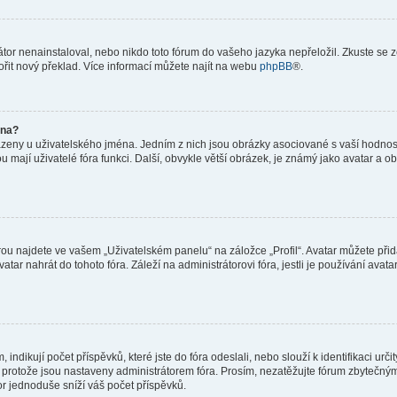
or nenainstaloval, nebo nikdo toto fórum do vašeho jazyka nepřeložil. Zkuste se ze
ořit nový překlad. Více informací můžete najít na webu
phpBB
®.
éna?
azeny u uživatelského jména. Jedním z nich jsou obrázky asociované s vaší hodnost
jakou mají uživatelé fóra funkci. Další, obvykle větší obrázek, je známý jako avatar
ou najdete ve vašem „Uživatelském panelu“ na záložce „Profil“. Avatar můžete přida
vatar nahrát do tohoto fóra. Záleží na administrátorovi fóra, jestli je používání ava
ndikují počet příspěvků, které jste do fóra odeslali, nebo slouží k identifikaci urč
protože jsou nastaveny administrátorem fóra. Prosím, nezatěžujte fórum zbytečným 
or jednoduše sníží váš počet příspěvků.