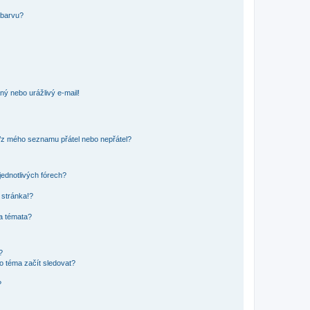
 barvu?
ný nebo urážlivý e-mail!
o/z mého seznamu přátel nebo nepřátel?
jednotlivých fórech?
 stránka!?
 a témata?
?
o téma začít sledovat?
?