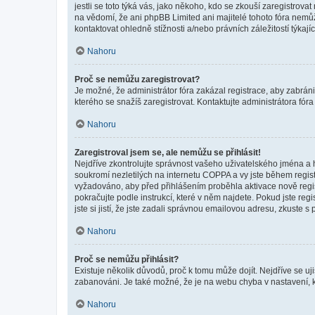
jestli se toto týká vás, jako někoho, kdo se zkouší zaregistro
na vědomí, že ani phpBB Limited ani majitelé tohoto fóra nem
kontaktovat ohledně stížnosti a/nebo právních záležitostí týkajíc
Nahoru
Proč se nemůžu zaregistrovat?
Je možné, že administrátor fóra zakázal registrace, aby zabrán
kterého se snažíš zaregistrovat. Kontaktujte administrátora fór
Nahoru
Zaregistroval jsem se, ale nemůžu se přihlásit!
Nejdříve zkontrolujte správnost vašeho uživatelského jména a 
soukromí nezletilých na internetu COPPA a vy jste během registr
vyžadováno, aby před přihlášením proběhla aktivace nově regis
pokračujte podle instrukcí, které v něm najdete. Pokud jste re
jste si jistí, že jste zadali správnou emailovou adresu, zkuste 
Nahoru
Proč se nemůžu přihlásit?
Existuje několik důvodů, proč k tomu může dojít. Nejdříve se ujis
zabanováni. Je také možné, že je na webu chyba v nastavení, k
Nahoru