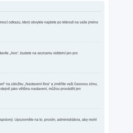
omocí odkazu, který obvykle najdete po kliknutí na vaše jméno
tavíte „Ano“, budete na seznamu viditelní jen pro
nel“ na záložku „Nastavení fóra“ a změňte vaši časovou zónu,
stejně jako většinu nastavení, můžou provádět jen
nesprávný. Upozorněte na to, prosím, administrátora, aby mohl