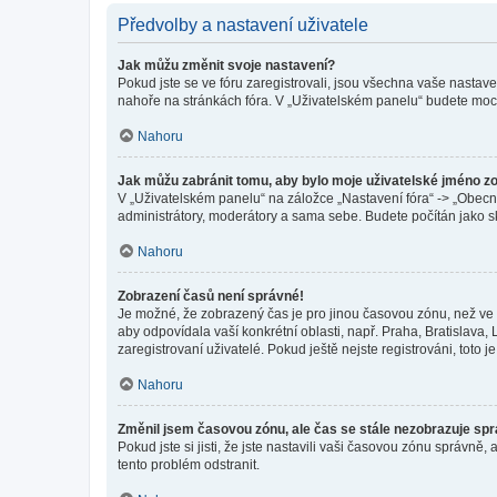
Předvolby a nastavení uživatele
Jak můžu změnit svoje nastavení?
Pokud jste se ve fóru zaregistrovali, jsou všechna vaše nastav
nahoře na stránkách fóra. V „Uživatelském panelu“ budete moc
Nahoru
Jak můžu zabránit tomu, aby bylo moje uživatelské jméno z
V „Uživatelském panelu“ na záložce „Nastavení fóra“ -> „Obec
administrátory, moderátory a sama sebe. Budete počítán jako sk
Nahoru
Zobrazení časů není správné!
Je možné, že zobrazený čas je pro jinou časovou zónu, než ve k
aby odpovídala vaší konkrétní oblasti, např. Praha, Bratislav
zaregistrovaní uživatelé. Pokud ještě nejste registrováni, toto je
Nahoru
Změnil jsem časovou zónu, ale čas se stále nezobrazuje sp
Pokud jste si jisti, že jste nastavili vaši časovou zónu správn
tento problém odstranit.