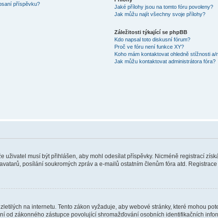
 psaní příspěvku?
Jaké přílohy jsou na tomto fóru povoleny?
Jak můžu najít všechny svoje přílohy?
Záležitosti týkající se phpBB
Kdo napsal toto diskusní fórum?
Proč ve fóru není funkce XY?
Koho mám kontaktovat ohledně stížnosti a/ne
Jak můžu kontaktovat administrátora fóra?
 že uživatel musí být přihlášen, aby mohl odesílat příspěvky. Nicméně registrací zís
 avatarů, posílání soukromých zpráv a e-mailů ostatním členům fóra atd. Registrace 
etilých na internetu. Tento zákon vyžaduje, aby webové stránky, které mohou pot
ní od zákonného zástupce povolující shromažďování osobních identifikačních informac