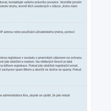
istrovat, kontaktujte vašeho právního poradce. Vezměte prosím
kéhokoliv druhu, kromě těch uvedených v otázce „Koho mám
ši IP adresu nebo používání uživatelského jména, pomocí
povolena registrace v souladu s americkým zákonem na ochranu
eré jste obdrželi e-mailem. Na některých fórech je také
 během registrace. Pokud jste obdrželi registrační email,
ail zachycen spam filtrem a skončil ve složce se spamy. Pokud
dministrátora fóra, abyste se ujistili, že jste nebyli