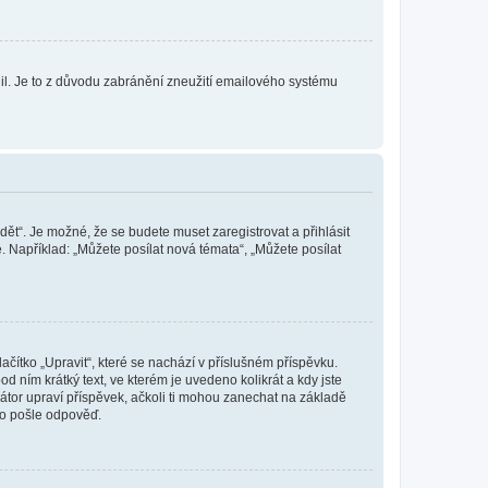
olil. Je to z důvodu zabránění zneužití emailového systému
dět“. Je možné, že se budete muset zaregistrovat a přihlásit
 Například: „Můžete posílat nová témata“, „Můžete posílat
čítko „Upravit“, které se nachází v příslušném příspěvku.
 ním krátký text, ve kterém je uvedeno kolikrát a kdy jste
átor upraví příspěvek, ačkoli ti mohou zanechat na základě
do pošle odpověď.