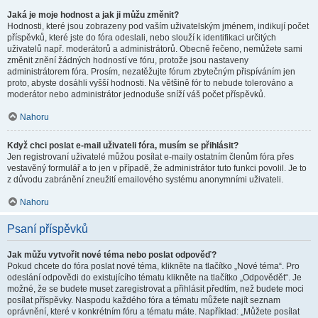
Jaká je moje hodnost a jak ji můžu změnit?
Hodnosti, které jsou zobrazeny pod vaším uživatelským jménem, indikují počet
příspěvků, které jste do fóra odeslali, nebo slouží k identifikaci určitých
uživatelů např. moderátorů a administrátorů. Obecně řečeno, nemůžete sami
změnit znění žádných hodností ve fóru, protože jsou nastaveny
administrátorem fóra. Prosím, nezatěžujte fórum zbytečným přispíváním jen
proto, abyste dosáhli vyšší hodnosti. Na většině fór to nebude tolerováno a
moderátor nebo administrátor jednoduše sníží váš počet příspěvků.
Nahoru
Když chci poslat e-mail uživateli fóra, musím se přihlásit?
Jen registrovaní uživatelé můžou posílat e-maily ostatním členům fóra přes
vestavěný formulář a to jen v případě, že administrátor tuto funkci povolil. Je to
z důvodu zabránění zneužití emailového systému anonymními uživateli.
Nahoru
Psaní příspěvků
Jak můžu vytvořit nové téma nebo poslat odpověď?
Pokud chcete do fóra poslat nové téma, klikněte na tlačítko „Nové téma“. Pro
odeslání odpovědi do existujícího tématu klikněte na tlačítko „Odpovědět“. Je
možné, že se budete muset zaregistrovat a přihlásit předtím, než budete moci
posílat příspěvky. Naspodu každého fóra a tématu můžete najít seznam
oprávnění, které v konkrétním fóru a tématu máte. Například: „Můžete posílat