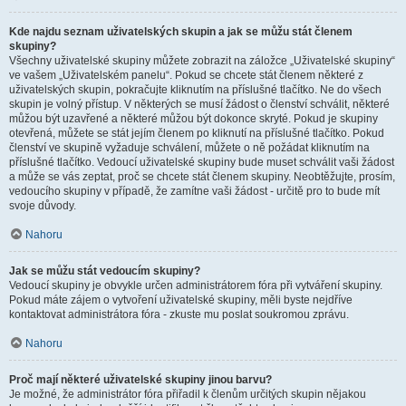
Kde najdu seznam uživatelských skupin a jak se můžu stát členem
skupiny?
Všechny uživatelské skupiny můžete zobrazit na záložce „Uživatelské skupiny“
ve vašem „Uživatelském panelu“. Pokud se chcete stát členem některé z
uživatelských skupin, pokračujte kliknutím na příslušné tlačítko. Ne do všech
skupin je volný přístup. V některých se musí žádost o členství schválit, některé
můžou být uzavřené a některé můžou být dokonce skryté. Pokud je skupiny
otevřená, můžete se stát jejím členem po kliknutí na příslušné tlačítko. Pokud
členství ve skupině vyžaduje schválení, můžete o ně požádat kliknutím na
příslušné tlačítko. Vedoucí uživatelské skupiny bude muset schválit vaši žádost
a může se vás zeptat, proč se chcete stát členem skupiny. Neobtěžujte, prosím,
vedoucího skupiny v případě, že zamítne vaši žádost - určitě pro to bude mít
svoje důvody.
Nahoru
Jak se můžu stát vedoucím skupiny?
Vedoucí skupiny je obvykle určen administrátorem fóra při vytváření skupiny.
Pokud máte zájem o vytvoření uživatelské skupiny, měli byste nejdříve
kontaktovat administrátora fóra - zkuste mu poslat soukromou zprávu.
Nahoru
Proč mají některé uživatelské skupiny jinou barvu?
Je možné, že administrátor fóra přiřadil k členům určitých skupin nějakou