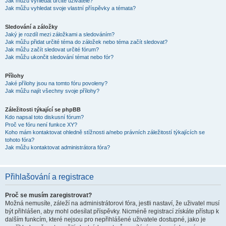
Jak můžu vyhledat určité uživatele?
Jak můžu vyhledat svoje vlastní příspěvky a témata?
Sledování a záložky
Jaký je rozdíl mezi záložkami a sledováním?
Jak můžu přidat určité téma do záložek nebo téma začít sledovat?
Jak můžu začít sledovat určité fórum?
Jak můžu ukončit sledování témat nebo fór?
Přílohy
Jaké přílohy jsou na tomto fóru povoleny?
Jak můžu najít všechny svoje přílohy?
Záležitosti týkající se phpBB
Kdo napsal toto diskusní fórum?
Proč ve fóru není funkce XY?
Koho mám kontaktovat ohledně stížnosti a/nebo právních záležitostí týkajících se
tohoto fóra?
Jak můžu kontaktovat administrátora fóra?
Přihlašování a registrace
Proč se musím zaregistrovat?
Možná nemusíte, záleží na administrátorovi fóra, jestli nastaví, že uživatel musí
být přihlášen, aby mohl odesílat příspěvky. Nicméně registrací získáte přístup k
dalším funkcím, které nejsou pro nepřihlášené uživatele dostupné, jako je