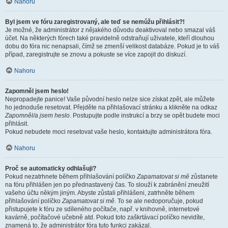
Nahoru
Byl jsem ve fóru zaregistrovaný, ale teď se nemůžu přihlásit?!
Je možné, že administrátor z nějakého důvodu deaktivoval nebo smazal váš
účet. Na některých fórech také pravidelně odstraňují uživatele, kteří dlouhou
dobu do fóra nic nenapsali, čímž se zmenší velikost databáze. Pokud je to váš
případ, zaregistrujte se znovu a pokuste se více zapojit do diskuzí.
Nahoru
Zapomněl jsem heslo!
Nepropadejte panice! Vaše původní heslo nelze sice získat zpět, ale můžete
ho jednoduše resetovat. Přejděte na přihlašovací stránku a klikněte na odkaz
Zapomněl/a jsem heslo
. Postupujte podle instrukcí a brzy se opět budete moci
přihlásit.
Pokud nebudete moci resetovat vaše heslo, kontaktujte administrátora fóra.
Nahoru
Proč se automaticky odhlašuji?
Pokud nezatrhnete během přihlašování políčko
Zapamatovat si mě
zůstanete
na fóru přihlášen jen po přednastavený čas. To slouží k zabránění zneužití
vašeho účtu někým jiným. Abyste zůstali přihlášeni, zatrhněte během
přihlašování políčko
Zapamatovat si mě
. To se ale nedoporučuje, pokud
přistupujete k fóru ze sdíleného počítače, např. v knihovně, internetové
kavárně, počítačové učebně atd. Pokud toto zaškrtávací políčko nevidíte,
znamená to, že administrátor fóra tuto funkci zakázal.