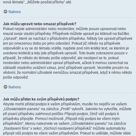
nová témata“, „Můžete posílat přílohy“ atd.
Nahoru
Jak můžu upravit nebo smazat příspěvek?
Pokud nejste administrátor nebo moderátor, můžete pouze upravovat nebo
mazat svoje vlastní příspěvky. Příspěvek můžete upravit po kliknutí na tlačítko
„Upravit“, které se nachází v příslušném příspěvku. Někdy lze upravit příspěvek
jen po omezenou dobu po jeho odeslání. Pokud již někdo na příspěvek
odpověděl a vy se do tématu vrátíte, najdete pod ním krátký text, ve kterém je
uvedeno kolikrát a kdy jste příspěvek upravili. Toto bude zobrazeno pouze v
případě, že někdo do tématu pošle odpověď, ale neobjeví se to, pokud
moderátor nebo administrátor upraví příspěvek, ačkoli ti mohou zanechat na
základě vlastního uvážení vzkaz, proč příspěvek upravili. Vezměte prosím na
vědomí, že normální uživatelé nemůžou smazat příspěvek, když k němu někdo
pošle odpověď.
Nahoru
Jak můžu přidat ke svým příspěvků podpis?
Abyste mohli přidat podpis k vašim příspěvkům, musíte ho nejdřív ve vašem
„Uživatelském panelu“ na záložce „Profil“ vytvořit. Jakmile ho vytvoříte, můžete
při psaní příspěvku zatrhnout políčko
Připojit podpis
, čímž váš podpis k
příspěvku připojíte. Pomocí možnosti „Připojit můj podpis ke všem mým
příspěvkům“, kterou naleznete ve vašem „Uživatelském panelu“ na záložce
„Nastavení fóra“ v sekci „Výchozí nastavení příspěvků“ můžete automaticky
připojit váš podpis ke všem vašim příspěvkům. Pokud to uděláte, můžete stále