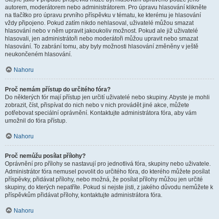
autorem, moderátorem nebo administrátorem. Pro úpravu hlasování klikněte
na tlačítko pro úpravu prvního příspěvku v tématu, ke kterému je hlasování
vždy připojeno. Pokud zatím nikdo nehlasoval, uživatelé můžou smazat
hlasování nebo v něm upravit jakoukoliv možnost. Pokud ale již uživatelé
hlasovali, jen administrátoři nebo moderátoři můžou upravit nebo smazat
hlasování. To zabrání tomu, aby byly možnosti hlasování změněny v ještě
neukončeném hlasování.
Nahoru
Proč nemám přístup do určitého fóra?
Do některých fór mají přístup jen určití uživatelé nebo skupiny. Abyste je mohli
zobrazit, číst, přispívat do nich nebo v nich provádět jiné akce, můžete
potřebovat speciální oprávnění. Kontaktujte administrátora fóra, aby vám
umožnil do fóra přístup.
Nahoru
Proč nemůžu posílat přílohy?
Oprávnění pro přílohy se nastavují pro jednotlivá fóra, skupiny nebo uživatele.
Administrátor fóra nemusel povolit do určitého fóra, do kterého můžete posílat
příspěvky, přidávat přílohy, nebo možná, že posílat přílohy můžou jen určité
skupiny, do kterých nepatříte. Pokud si nejste jisti, z jakého důvodu nemůžete k
příspěvkům přidávat přílohy, kontaktujte administrátora fóra.
Nahoru