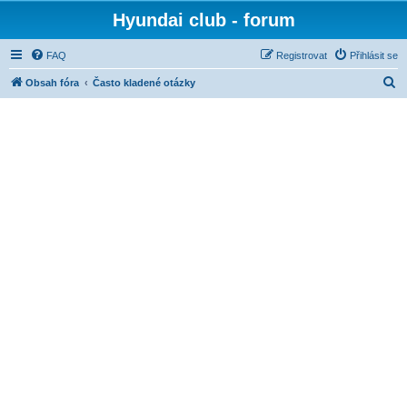
Hyundai club - forum
FAQ
Registrovat
Přihlásit se
H
Obsah fóra
Často kladené otázky
l
e
d
a
t