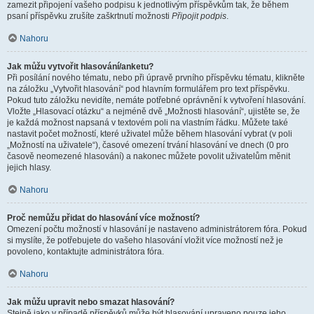
zamezit připojení vašeho podpisu k jednotlivým příspěvkům tak, že během
psaní příspěvku zrušíte zaškrtnutí možnosti
Připojit podpis
.
Nahoru
Jak můžu vytvořit hlasování/anketu?
Při posílání nového tématu, nebo při úpravě prvního příspěvku tématu, klikněte
na záložku „Vytvořit hlasování“ pod hlavním formulářem pro text příspěvku.
Pokud tuto záložku nevidíte, nemáte potřebné oprávnění k vytvoření hlasování.
Vložte „Hlasovací otázku“ a nejméně dvě „Možnosti hlasování“, ujistěte se, že
je každá možnost napsaná v textovém poli na vlastním řádku. Můžete také
nastavit počet možností, které uživatel může během hlasování vybrat (v poli
„Možností na uživatele“), časové omezení trvání hlasování ve dnech (0 pro
časově neomezené hlasování) a nakonec můžete povolit uživatelům měnit
jejich hlasy.
Nahoru
Proč nemůžu přidat do hlasování více možností?
Omezení počtu možností v hlasování je nastaveno administrátorem fóra. Pokud
si myslíte, že potřebujete do vašeho hlasování vložit více možností než je
povoleno, kontaktujte administrátora fóra.
Nahoru
Jak můžu upravit nebo smazat hlasování?
Stejně jako v případě příspěvků může být hlasování upraveno pouze jeho