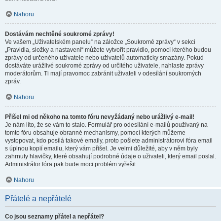
Nahoru
Dostávám nechtěné soukromé zprávy!
Ve vašem „Uživatelském panelu“ na záložce „Soukromé zprávy“ v sekci
„Pravidla, složky a nastavení“ můžete vytvořit pravidlo, pomocí kterého budou
zprávy od určeného uživatele nebo uživatelů automaticky smazány. Pokud
dostáváte urážlivé soukromé zprávy od určitého uživatele, nahlaste zprávy
moderátorům. Ti mají pravomoc zabránit uživateli v odesílání soukromých
zpráv.
Nahoru
Přišel mi od někoho na tomto fóru nevyžádaný nebo urážlivý e-mail!
Je nám líto, že se vám to stalo. Formulář pro odesílání e-mailů používaný na
tomto fóru obsahuje obranné mechanismy, pomocí kterých můžeme
vystopovat, kdo posílá takové emaily, proto pošlete administrátorovi fóra email
s úplnou kopií emailu, který vám přišel. Je velmi důležité, aby v něm byly
zahrnuty hlavičky, které obsahují podrobné údaje o uživateli, který email poslal.
Administrátor fóra pak bude moci problém vyřešit.
Nahoru
Přátelé a nepřátelé
Co jsou seznamy přátel a nepřátel?