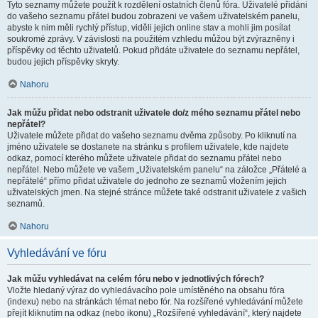
Tyto seznamy můžete použít k rozdělení ostatních členů fóra. Uživatelé přidáni
do vašeho seznamu přátel budou zobrazeni ve vašem uživatelském panelu,
abyste k nim měli rychlý přístup, viděli jejich online stav a mohli jim posílat
soukromé zprávy. V závislosti na použitém vzhledu můžou být zvýrazněny i
příspěvky od těchto uživatelů. Pokud přidáte uživatele do seznamu nepřátel,
budou jejich příspěvky skryty.
Nahoru
Jak můžu přidat nebo odstranit uživatele do/z mého seznamu přátel nebo
nepřátel?
Uživatele můžete přidat do vašeho seznamu dvěma způsoby. Po kliknutí na
jméno uživatele se dostanete na stránku s profilem uživatele, kde najdete
odkaz, pomocí kterého můžete uživatele přidat do seznamu přátel nebo
nepřátel. Nebo můžete ve vašem „Uživatelském panelu“ na záložce „Přátelé a
nepřátelé“ přímo přidat uživatele do jednoho ze seznamů vložením jejich
uživatelských jmen. Na stejné stránce můžete také odstranit uživatele z vašich
seznamů.
Nahoru
Vyhledávání ve fóru
Jak můžu vyhledávat na celém fóru nebo v jednotlivých fórech?
Vložte hledaný výraz do vyhledávacího pole umístěného na obsahu fóra
(indexu) nebo na stránkách témat nebo fór. Na rozšířené vyhledávání můžete
přejít kliknutím na odkaz (nebo ikonu) „Rozšířené vyhledávání“, který najdete