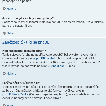
požádejte ho o pomoc.
Nahoru
Jak můžu najít všechny svoje přílohy?
Seznam se všemi přílohami, které jste nahráli, najdete ve vašem „Uživatelském
panelu“ v sekci „Přílohy“.
Nahoru
Záležitosti týkající se phpBB
Kdo napsal toto diskusní fórum?
Tento software (v jeho nemodifikované podobě) byl vytvořen, zveřejněn a
chráněn autorskými právy
phpBB Limited
. phpBB je dostupné pod GNU
General Public License verze 2 (GPL-2.0) a může být volně distribuováno. Pro
více informací se podívejte na stránku
About phpBB
(angl.).
Nahoru
Proč ve fóru není funkce XY?
Tento software byl napsán a je licencován přes phpBB Limited. Pokud věříte,
že by do něho měla být přidána nějaká funkce, navštivte, prosím,
phpBB Ideas Centre
(Centrum nápadů pro phpBB), kde můžete hlasovat pro
existující nápady nebo navrhnout nové funkce.
Nahoru