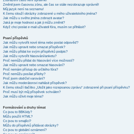
Zobrazení časů není správné!
Změnil jsem časovou zónu, ale čas se stále nezobrazuje správně!
Můj jazyk není na seznamu!
K čemu slouží obrázky zobrazené u mého uživatelského jména?
Jak můžu u svého jména zobrazit avatar?
Jaká je moje hodnost a jak ji můžu změnit?
Když chci poslat e-mail uživateli fóra, musím se přihlásit?
Psaní příspěvků
Jak můžu vytvořit nové téma nebo poslat odpověď?
Jak můžu upravit nebo smazat příspěvek?
Jak můžu přidat ke svým příspěvků podpis?
Jak můžu vytvořit hlasování/anketu?
Proč nemůžu přidat do hlasování více možností?
Jak můžu upravit nebo smazat hlasování?
Proč nemám přístup do určitého fóra?
Proč nemůžu posílat přílohy?
Proč jsem obdržel varování?
Jak můžu moderátorovi nahlásit příspěvek?
K čemu slouží tlačítko „Uložit jako rozepsanou zprávu“ zobrazené při psaní příspěvku?
Proč musí být můj příspěvek schválen?
Jak můžu oživit moje téma?
Formátování a druhy témat
Co jsou to BBKódy?
Můžu použít HTML?
Co jsou to smajlíci?
Můžu do příspěvků přidávat obrázky?
Co jsou to globální oznámení?