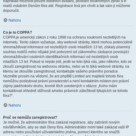
například možnost použití vlastních avatarů, posílání soukromých zpráv a e-
mailů ostatním členům fóra atd. Registrace trvá jen chvíli a tak vám ji můžeme
doporučit.
Nahoru
Co je to COPPA?
COPPA je americký zákon z roku 1998 na ochranu soukromí nezletilých na
internetu. Tento zákon vyžaduje, aby webové stránky, které mohou potenciálně
shromažďovat informace od nezletilých osob mladších 13 let, získaly písemný
souhlas rodičů nebo nějaké jiné potvrzení od zákonného zástupce povolující
shromažďování osobních identifikačních informací od nezletilých osob
mladších 13 let. Pokud si nejste jisti, jestli se toto týká vás, jako někoho, kdo se
zkouší zaregistrovat na webovou stránku, nebo se to týká webové stránky, na
kterou se zkoušíte zaregistrovat, kontaktujte vašeho právního poradce.
Vezměte prosím na vědomí, že ani phpBB Limited ani majitelé tohoto fóra
nemůžou poskytovat právní poradenství a není kontaktním místem pro právní
zájmy jakéhokoliv druhu, kromě těch uvedených v otázce „Koho mám
kontaktovat ohledně stížnosti a/nebo právních záležitostí týkajících se tohoto
fóra?“.
Nahoru
Proč se nemůžu zaregistrovat?
Je možné, že administrátor fóra zakázal registrace, aby zabránil novým
návštěvníkům, aby se stali členy fóra. Administrátor mohl také zakázat vaši IP
adresu nebo používání uživatelského jména, pomocí kterého se snažíš