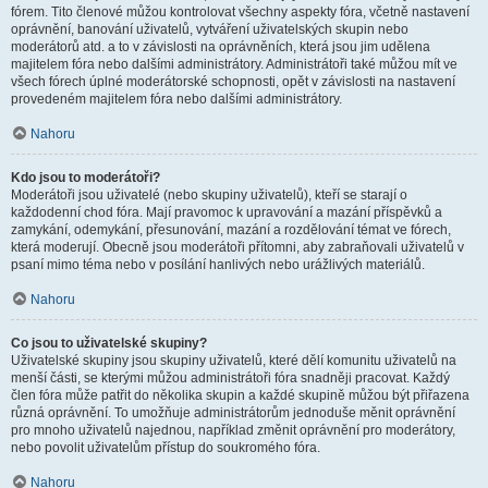
fórem. Tito členové můžou kontrolovat všechny aspekty fóra, včetně nastavení
oprávnění, banování uživatelů, vytváření uživatelských skupin nebo
moderátorů atd. a to v závislosti na oprávněních, která jsou jim udělena
majitelem fóra nebo dalšími administrátory. Administrátoři také můžou mít ve
všech fórech úplné moderátorské schopnosti, opět v závislosti na nastavení
provedeném majitelem fóra nebo dalšími administrátory.
Nahoru
Kdo jsou to moderátoři?
Moderátoři jsou uživatelé (nebo skupiny uživatelů), kteří se starají o
každodenní chod fóra. Mají pravomoc k upravování a mazání příspěvků a
zamykání, odemykání, přesunování, mazání a rozdělování témat ve fórech,
která moderují. Obecně jsou moderátoři přítomni, aby zabraňovali uživatelů v
psaní mimo téma nebo v posílání hanlivých nebo urážlivých materiálů.
Nahoru
Co jsou to uživatelské skupiny?
Uživatelské skupiny jsou skupiny uživatelů, které dělí komunitu uživatelů na
menší části, se kterými můžou administrátoři fóra snadněji pracovat. Každý
člen fóra může patřit do několika skupin a každé skupině můžou být přiřazena
různá oprávnění. To umožňuje administrátorům jednoduše měnit oprávnění
pro mnoho uživatelů najednou, například změnit oprávnění pro moderátory,
nebo povolit uživatelům přístup do soukromého fóra.
Nahoru