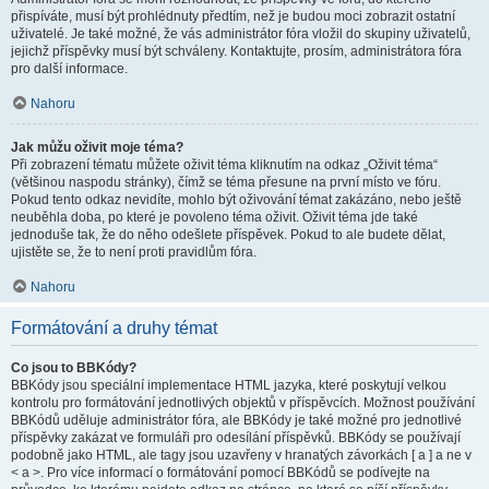
přispíváte, musí být prohlédnuty předtím, než je budou moci zobrazit ostatní
uživatelé. Je také možné, že vás administrátor fóra vložil do skupiny uživatelů,
jejichž příspěvky musí být schváleny. Kontaktujte, prosím, administrátora fóra
pro další informace.
Nahoru
Jak můžu oživit moje téma?
Při zobrazení tématu můžete oživit téma kliknutím na odkaz „Oživit téma“
(většinou naspodu stránky), čímž se téma přesune na první místo ve fóru.
Pokud tento odkaz nevidíte, mohlo být oživování témat zakázáno, nebo ještě
neuběhla doba, po které je povoleno téma oživit. Oživit téma jde také
jednoduše tak, že do něho odešlete příspěvek. Pokud to ale budete dělat,
ujistěte se, že to není proti pravidlům fóra.
Nahoru
Formátování a druhy témat
Co jsou to BBKódy?
BBKódy jsou speciální implementace HTML jazyka, které poskytují velkou
kontrolu pro formátování jednotlivých objektů v příspěvcích. Možnost používání
BBKódů uděluje administrátor fóra, ale BBKódy je také možné pro jednotlivé
příspěvky zakázat ve formuláři pro odesílání příspěvků. BBKódy se používají
podobně jako HTML, ale tagy jsou uzavřeny v hranatých závorkách [ a ] a ne v
< a >. Pro více informací o formátování pomocí BBKódů se podívejte na