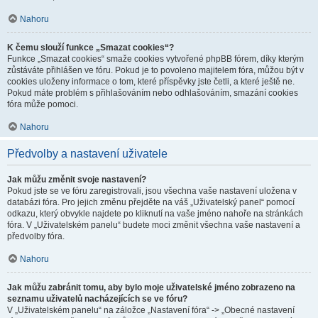
Nahoru
K čemu slouží funkce „Smazat cookies“?
Funkce „Smazat cookies“ smaže cookies vytvořené phpBB fórem, díky kterým
zůstáváte přihlášen ve fóru. Pokud je to povoleno majitelem fóra, můžou být v
cookies uloženy informace o tom, které příspěvky jste četli, a které ještě ne.
Pokud máte problém s přihlašováním nebo odhlašováním, smazání cookies
fóra může pomoci.
Nahoru
Předvolby a nastavení uživatele
Jak můžu změnit svoje nastavení?
Pokud jste se ve fóru zaregistrovali, jsou všechna vaše nastavení uložena v
databázi fóra. Pro jejich změnu přejděte na váš „Uživatelský panel“ pomocí
odkazu, který obvykle najdete po kliknutí na vaše jméno nahoře na stránkách
fóra. V „Uživatelském panelu“ budete moci změnit všechna vaše nastavení a
předvolby fóra.
Nahoru
Jak můžu zabránit tomu, aby bylo moje uživatelské jméno zobrazeno na
seznamu uživatelů nacházejících se ve fóru?
V „Uživatelském panelu“ na záložce „Nastavení fóra“ -> „Obecné nastavení