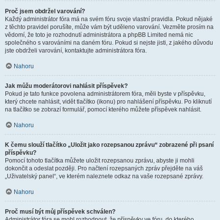
Proč jsem obdržel varování?
Každý administrátor fóra má na svém fóru svoje vlastní pravidla. Pokud nějaké
z těchto pravidel porušíte, může vám být uděleno varování. Vezměte prosím na
vědomí, že toto je rozhodnutí administrátora a phpBB Limited nemá nic
společného s varováními na daném fóru. Pokud si nejste jisti, z jakého důvodu
jste obdrželi varování, kontaktujte administrátora fóra.
Nahoru
Jak můžu moderátorovi nahlásit příspěvek?
Pokud je tato funkce povolena administrátorem fóra, měli byste v příspěvku,
který chcete nahlásit, vidět tlačítko (ikonu) pro nahlášení příspěvku. Po kliknutí
na tlačítko se zobrazí formulář, pomocí kterého můžete příspěvek nahlásit.
Nahoru
K čemu slouží tlačítko „Uložit jako rozepsanou zprávu“ zobrazené při psaní
příspěvku?
Pomocí tohoto tlačítka můžete uložit rozepsanou zprávu, abyste ji mohli
dokončit a odeslat později. Pro načtení rozepsaných zpráv přejděte na váš
„Uživatelský panel“, ve kterém naleznete odkaz na vaše rozepsané zprávy.
Nahoru
Proč musí být můj příspěvek schválen?
Administrátor fóra se mohl rozhodnout, že příspěvky ve fóru, do kterého