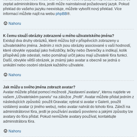
zeptat administrátora fóra, jestli může nainstalovat požadovaný jazyk. Pokud
překlad do vašeho jazyku neexistuje, můžete vytvořit nový překlad. Více
informací můžete najít na webu
phpBB
®.
Nahoru
K čemu slouží obrázky zobrazené u mého uživatelského jména?
Existují dva druhy obrázků, které můžou být v příspěvcích zobrazeny u
uživatelského jména. Jedním z nich jsou obrázky asociované s vaší hodností,
které obvykle vypadají jako hvězdičky, tečky nebo čtverečky a indikují, kolik
příspěvků jste odeslali, nebo pomáhají určit jakou mají uživatelé fóra funkci.
Další, obvykle větší obrázek, je známý jako avatar a obecně se jedná o
unikátní nebo osobní obrázek každého uživatele.
Nahoru
Jak můžu u svého jména zobrazit avatar?
Avatar můžete přidat pomocí možnosti „Nastavení avataru“, kterou najdete ve
vašem „Uživatelském panelu“ na záložce „Profil“. Avatar můžete přidat jedním z
následujících způsobů: použít Gravatar, vybrat si avatar v Galerii, použít
vzdálený avatar (z jiného webu), nebo avatar nahrát do tohoto fóra. Záleží na
administrátorovi fóra, jestli je používání avatarů povoleno a jakými způsoby lze
avatary do fóra přidat. Pokud nemůžete avatary používat, kontaktujte
administrátora fóra.
Nahoru