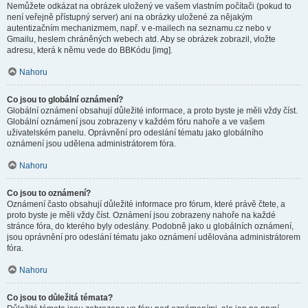
Nemůžete odkázat na obrázek uložený ve vašem vlastním počítači (pokud to
není veřejně přístupný server) ani na obrázky uložené za nějakým
autentizačním mechanizmem, např. v e-mailech na seznamu.cz nebo v
Gmailu, heslem chráněných webech atd. Aby se obrázek zobrazil, vložte
adresu, která k němu vede do BBKódu [img].
Nahoru
Co jsou to globální oznámení?
Globální oznámení obsahují důležité informace, a proto byste je měli vždy číst.
Globální oznámení jsou zobrazeny v každém fóru nahoře a ve vašem
uživatelském panelu. Oprávnění pro odeslání tématu jako globálního
oznámení jsou udělena administrátorem fóra.
Nahoru
Co jsou to oznámení?
Oznámení často obsahují důležité informace pro fórum, které právě čtete, a
proto byste je měli vždy číst. Oznámení jsou zobrazeny nahoře na každé
stránce fóra, do kterého byly odeslány. Podobně jako u globálních oznámení,
jsou oprávnění pro odeslání tématu jako oznámení udělována administrátorem
fóra.
Nahoru
Co jsou to důležitá témata?