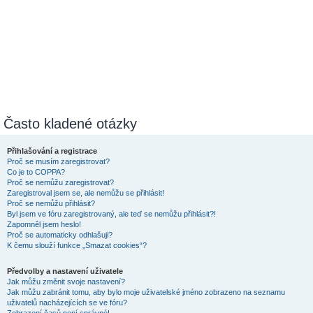
Často kladené otázky
Přihlašování a registrace
Proč se musím zaregistrovat?
Co je to COPPA?
Proč se nemůžu zaregistrovat?
Zaregistroval jsem se, ale nemůžu se přihlásit!
Proč se nemůžu přihlásit?
Byl jsem ve fóru zaregistrovaný, ale teď se nemůžu přihlásit?!
Zapomněl jsem heslo!
Proč se automaticky odhlašuji?
K čemu slouží funkce „Smazat cookies“?
Předvolby a nastavení uživatele
Jak můžu změnit svoje nastavení?
Jak můžu zabránit tomu, aby bylo moje uživatelské jméno zobrazeno na seznamu
uživatelů nacházejících se ve fóru?