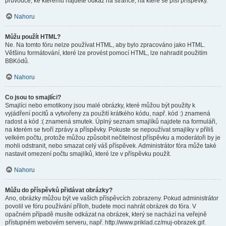
průvodce, ke kterému najdete odkaz na stránce, na které se píší příspěvky.
Nahoru
Můžu použít HTML?
Ne. Na tomto fóru nelze používat HTML, aby bylo zpracováno jako HTML.
Většinu formátování, které lze provést pomocí HTML, lze nahradit použitím
BBKódů.
Nahoru
Co jsou to smajlíci?
Smajlíci nebo emotikony jsou malé obrázky, které můžou být použity k
vyjádření pocitů a vytvořeny za použití krátkého kódu, např. kód :) znamená
radost a kód :( znamená smutek. Úplný seznam smajlíků najdete na formuláři,
na kterém se tvoří zprávy a příspěvky. Pokuste se nepoužívat smajlíky v příliš
velkém počtu, protože můžou způsobit nečitelnost příspěvku a moderátoři by je
mohli odstranit, nebo smazat celý váš příspěvek. Administrátor fóra může také
nastavit omezení počtu smajlíků, které lze v příspěvku použít.
Nahoru
Můžu do příspěvků přidávat obrázky?
Ano, obrázky můžou být ve vašich příspěvcích zobrazeny. Pokud administrátor
povolil ve fóru používání příloh, budete moci nahrát obrázek do fóra. V
opačném případě musíte odkázat na obrázek, který se nachází na veřejně
přístupném webovém serveru, např. http://www.priklad.cz/muj-obrazek.gif.