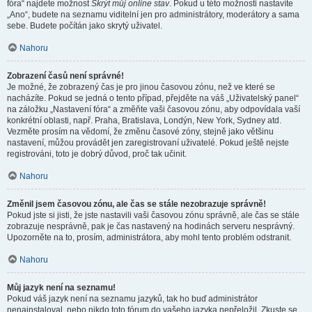
fóra“ najdete možnost
Skrýt můj online stav
. Pokud u této možnosti nastavíte
„Ano“, budete na seznamu viditelní jen pro administrátory, moderátory a sama
sebe. Budete počítán jako skrytý uživatel.
Nahoru
Zobrazení časů není správné!
Je možné, že zobrazený čas je pro jinou časovou zónu, než ve které se
nacházíte. Pokud se jedná o tento případ, přejděte na váš „Uživatelský panel“
na záložku „Nastavení fóra“ a změňte vaši časovou zónu, aby odpovídala vaší
konkrétní oblasti, např. Praha, Bratislava, Londýn, New York, Sydney atd.
Vezměte prosím na vědomí, že změnu časové zóny, stejně jako většinu
nastavení, můžou provádět jen zaregistrovaní uživatelé. Pokud ještě nejste
registrováni, toto je dobrý důvod, proč tak učinit.
Nahoru
Změnil jsem časovou zónu, ale čas se stále nezobrazuje správně!
Pokud jste si jisti, že jste nastavili vaši časovou zónu správně, ale čas se stále
zobrazuje nesprávně, pak je čas nastavený na hodinách serveru nesprávný.
Upozorněte na to, prosím, administrátora, aby mohl tento problém odstranit.
Nahoru
Můj jazyk není na seznamu!
Pokud váš jazyk není na seznamu jazyků, tak ho buď administrátor
nenainstaloval, nebo nikdo toto fórum do vašeho jazyka nepřeložil. Zkuste se