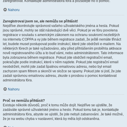
zaregistrovat. Kontaktujte administrátora fóra a požádejte ho o pomoc.
Nahoru
Zaregistroval jsem se, ale nemůžu se přihlásit!
Nejdříve zkontrolujte správnost vašeho uživatelského jména a hesla. Pokud
jsou správné, mohly se stát následující dvě věci. Pokud je ve fóru povolena
registrace v souladu s americkým zákonem na ochranu soukromí nezletilých
na internetu COPPA a vy jste během registrace zadali, že ještě nemáte třináct
let, budete muset postupovat podle instrukcí, které jste obdrželi e-mailem. Na
některých fórech je také vyžadováno, aby před přihlášením proběhla aktivace
nově registrovaného účtu a to buď vámi, nebo administrátorem. Tato informace
byla zobrazena během registrace. Pokud jste obdrželi registrační email,
pokračujte podle instrukcí, které v něm najdete. Pokud jste registrační email
neobdrželi, mohli jste zadat špatnou emailovou adresu, nebo byl email
zachycen spam filtrem a skončil ve složce se spamy. Pokud jste si jistí, že jste
zadali správnou emailovou adresu, zkuste s prosbou o pomoc kontaktovat
administrátora fóra.
Nahoru
Proč se nemůžu přihlásit?
Existuje několik důvodů, proč k tomu může dojít. Nejdříve se ujistěte, že
zadáváte správné uživatelské jméno a heslo. Pokud tomu tak je, kontaktujte
administrátora fóra, abyste se ujistili, že jste nebyli zabanováni. Je také možné,
že je na webu chyba v nastavení, která by měla být odstraněna.