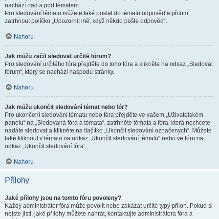
nachází nad a pod tématem.
Pro sledování tématu můžete také poslat do tématu odpověď a přitom
zatrhnout políčko „Upozornit mě, když někdo pošle odpověď“.
Nahoru
Jak můžu začít sledovat určité fórum?
Pro sledování určitého fóra přejděte do toho fóra a klikněte na odkaz „Sledovat
fórum“, který se nachází naspodu stránky.
Nahoru
Jak můžu ukončit sledování témat nebo fór?
Pro ukončení sledování tématu nebo fóra přejděte ve vašem „Uživatelském
panelu“ na „Sledovaná fóra a témata“, zatrhněte témata a fóra, která nechcete
nadále sledovat a klikněte na tlačítko „Ukončit sledování označených“. Můžete
také kliknout v tématu na odkaz „Ukončit sledování tématu“ nebo ve fóru na
odkaz „Ukončit sledování fóra“.
Nahoru
Přílohy
Jaké přílohy jsou na tomto fóru povoleny?
Každý administrátor fóra může povolit nebo zakázat určité typy příloh. Pokud si
nejste jisti, jaké přílohy můžete nahrát, kontaktujte administrátora fóra a