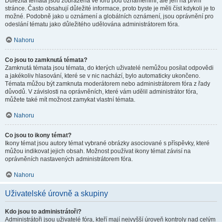
Důležitá témata jsou zobrazena ve fóru pod oznámeními, ale jen na první
stránce. Často obsahují důležité informace, proto byste je měli číst kdykoli je to
možné. Podobně jako u oznámení a globálních oznámení, jsou oprávnění pro
odeslání tématu jako důležitého udělována administrátorem fóra.
Nahoru
Co jsou to zamknutá témata?
Zamknutá témata jsou témata, do kterých uživatelé nemůžou posílat odpovědi
a jakékoliv hlasování, které se v nic nachází, bylo automaticky ukončeno.
Témata můžou být zamknuta moderátorem nebo administrátorem fóra z řady
důvodů. V závislosti na oprávněních, které vám udělil administrátor fóra,
můžete také mít možnost zamykat vlastní témata.
Nahoru
Co jsou to ikony témat?
Ikony témat jsou autory témat vybrané obrázky asociované s příspěvky, které
můžou indikovat jejich obsah. Možnost používat ikony témat závisí na
oprávněních nastavených administrátorem fóra.
Nahoru
Uživatelské úrovně a skupiny
Kdo jsou to administrátoři?
Administrátoři jsou uživatelé fóra, kteří mají nejvyšší úroveň kontroly nad celým