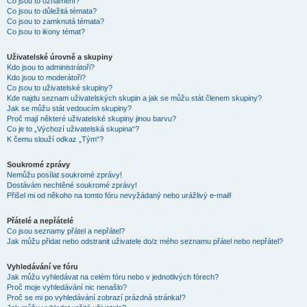
Co jsou to oznámení?
Co jsou to důležitá témata?
Co jsou to zamknutá témata?
Co jsou to ikony témat?
Uživatelské úrovně a skupiny
Kdo jsou to administrátoři?
Kdo jsou to moderátoři?
Co jsou to uživatelské skupiny?
Kde najdu seznam uživatelských skupin a jak se můžu stát členem skupiny?
Jak se můžu stát vedoucím skupiny?
Proč mají některé uživatelské skupiny jinou barvu?
Co je to „Výchozí uživatelská skupina“?
K čemu slouží odkaz „Tým“?
Soukromé zprávy
Nemůžu posílat soukromé zprávy!
Dostávám nechtěné soukromé zprávy!
Přišel mi od někoho na tomto fóru nevyžádaný nebo urážlivý e-mail!
Přátelé a nepřátelé
Co jsou seznamy přátel a nepřátel?
Jak můžu přidat nebo odstranit uživatele do/z mého seznamu přátel nebo nepřátel?
Vyhledávání ve fóru
Jak můžu vyhledávat na celém fóru nebo v jednotlivých fórech?
Proč moje vyhledávání nic nenašlo?
Proč se mi po vyhledávání zobrazí prázdná stránka!?