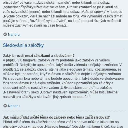
příspěvky“ ve vašem „Uživatelském panelu“, nebo kliknutím na odkaz
„Vyhledat příspěvky uživatele“ ve vašem „Profilu“ (zobrazí se po kliknutí na
vaše uživatelské jméno), nebo kliknutím na odkaz „Vaše příspěvky“ v nabídce
„Rychlé odkazy“, která se nachází nahoře na fóru. Pro vyhledání vašich témat
použijte stránku „Rozšířené vyhledávání“, na které pomocí různých možnosti
můžete zúžit vyhledávání na vaše témata.
Nahoru
Sledování a záložky
Jaký je rozdíl mezi záložkami a sledováním?
V phpBB 3.0 fungovali záložky velmi podobně jako záložky ve vašem
prohlížeči. Nebyli jste upozorněni, když došlo v tématu k nějakým změnám. V
phpBB 3.1 se záložky chovají stejně jako sledování tématu, což znamená, že
můžete být upozorněni, když v tématu v záložkách dojde k nějakým změnám.
Při sledování fóra nebo tématu budete upozorněni, když dojde ve sledovaném
fóru nebo tématu k nějakým změnám. Způsob upozornění pro záložky a
sledování můžete nastavit ve vašem „Uživatelském panelu“ na záložce
„Nastavení fóra“ v sekci „Upravit nastavení upozornění“. Může být užitečné
nastavit pro záložky a sledování jiný způsob upozornění.
Nahoru
Jak můžu přidat určité téma do záložek nebo téma začít sledovat?
Přidat určité téma do záložek nebo téma začít sledovat můžete kliknutím na
příslušný odkaz v nabídce „Nástroje tématu“ (obvykle má ikonu klíče), která se