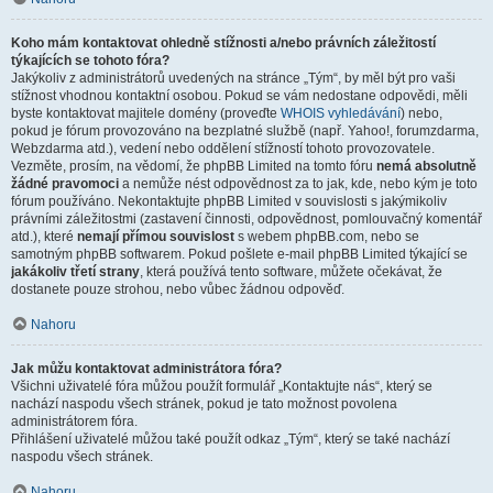
Koho mám kontaktovat ohledně stížnosti a/nebo právních záležitostí
týkajících se tohoto fóra?
Jakýkoliv z administrátorů uvedených na stránce „Tým“, by měl být pro vaši
stížnost vhodnou kontaktní osobou. Pokud se vám nedostane odpovědi, měli
byste kontaktovat majitele domény (proveďte
WHOIS vyhledávání
) nebo,
pokud je fórum provozováno na bezplatné službě (např. Yahoo!, forumzdarma,
Webzdarma atd.), vedení nebo oddělení stížností tohoto provozovatele.
Vezměte, prosím, na vědomí, že phpBB Limited na tomto fóru
nemá absolutně
žádné pravomoci
a nemůže nést odpovědnost za to jak, kde, nebo kým je toto
fórum používáno. Nekontaktujte phpBB Limited v souvislosti s jakýmikoliv
právními záležitostmi (zastavení činnosti, odpovědnost, pomlouvačný komentář
atd.), které
nemají přímou souvislost
s webem phpBB.com, nebo se
samotným phpBB softwarem. Pokud pošlete e-mail phpBB Limited týkající se
jakákoliv třetí strany
, která používá tento software, můžete očekávat, že
dostanete pouze strohou, nebo vůbec žádnou odpověď.
Nahoru
Jak můžu kontaktovat administrátora fóra?
Všichni uživatelé fóra můžou použít formulář „Kontaktujte nás“, který se
nachází naspodu všech stránek, pokud je tato možnost povolena
administrátorem fóra.
Přihlášení uživatelé můžou také použít odkaz „Tým“, který se také nachází
naspodu všech stránek.
Nahoru