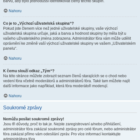
barvu, aby bylo jednodušší identifikovat členy těchto skupin.
Nahoru
Co je to „Výchozí uživatelská skupina“?
Pokud jste členem více než jedné uživatelské skupiny, vaše výchozí
uživatelská skupina určuje, jaká a barva a hodnost skupiny by měla být u
vašeho uživatelského jména zobrazena. Administrátor fóra vám může udělit
oprávnění ke změně vaší výchozí uživatelské skupiny ve vašem „Uživatelském
panelu“.
Nahoru
K čemu slouží odkaz „Tým“?
Na této stránce můžete zobrazit seznam členů starajících se o chod nebo
vedení fóra včetně moderátorů a administrátorů fóra. Také tam můžete najít
další informace jako například, která fóra moderátoři moderují.
Nahoru
Soukromé zprávy
Nemůžu posílat soukromé zprávy!
Jsou tři důvody, proč to tak je. Nejste zaregistrovaní a/nebo přihlášení,
administrátor fóra zakázal soukromé zprávy pro celé fórum, nebo administrátor
fóra zakázal přímo vám odesílání zpráv. Pro více informací kontaktujte
administrátora fóra.