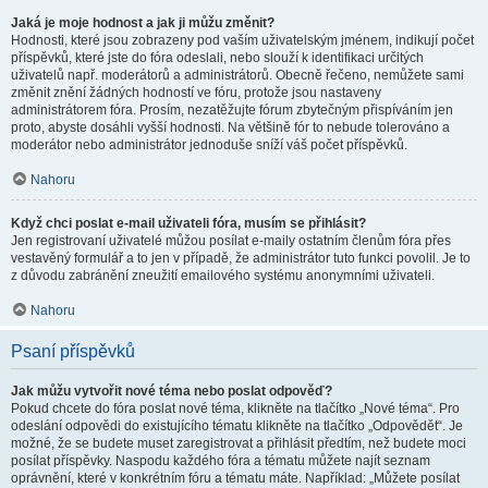
Jaká je moje hodnost a jak ji můžu změnit?
Hodnosti, které jsou zobrazeny pod vaším uživatelským jménem, indikují počet
příspěvků, které jste do fóra odeslali, nebo slouží k identifikaci určitých
uživatelů např. moderátorů a administrátorů. Obecně řečeno, nemůžete sami
změnit znění žádných hodností ve fóru, protože jsou nastaveny
administrátorem fóra. Prosím, nezatěžujte fórum zbytečným přispíváním jen
proto, abyste dosáhli vyšší hodnosti. Na většině fór to nebude tolerováno a
moderátor nebo administrátor jednoduše sníží váš počet příspěvků.
Nahoru
Když chci poslat e-mail uživateli fóra, musím se přihlásit?
Jen registrovaní uživatelé můžou posílat e-maily ostatním členům fóra přes
vestavěný formulář a to jen v případě, že administrátor tuto funkci povolil. Je to
z důvodu zabránění zneužití emailového systému anonymními uživateli.
Nahoru
Psaní příspěvků
Jak můžu vytvořit nové téma nebo poslat odpověď?
Pokud chcete do fóra poslat nové téma, klikněte na tlačítko „Nové téma“. Pro
odeslání odpovědi do existujícího tématu klikněte na tlačítko „Odpovědět“. Je
možné, že se budete muset zaregistrovat a přihlásit předtím, než budete moci
posílat příspěvky. Naspodu každého fóra a tématu můžete najít seznam
oprávnění, které v konkrétním fóru a tématu máte. Například: „Můžete posílat