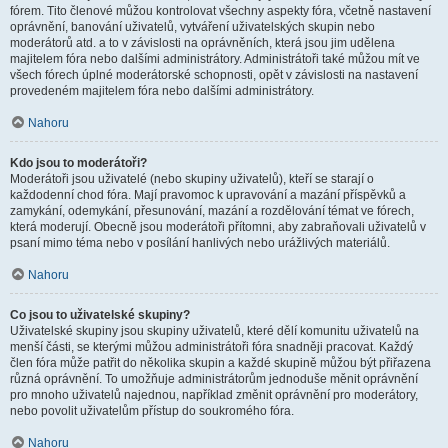
fórem. Tito členové můžou kontrolovat všechny aspekty fóra, včetně nastavení
oprávnění, banování uživatelů, vytváření uživatelských skupin nebo
moderátorů atd. a to v závislosti na oprávněních, která jsou jim udělena
majitelem fóra nebo dalšími administrátory. Administrátoři také můžou mít ve
všech fórech úplné moderátorské schopnosti, opět v závislosti na nastavení
provedeném majitelem fóra nebo dalšími administrátory.
Nahoru
Kdo jsou to moderátoři?
Moderátoři jsou uživatelé (nebo skupiny uživatelů), kteří se starají o
každodenní chod fóra. Mají pravomoc k upravování a mazání příspěvků a
zamykání, odemykání, přesunování, mazání a rozdělování témat ve fórech,
která moderují. Obecně jsou moderátoři přítomni, aby zabraňovali uživatelů v
psaní mimo téma nebo v posílání hanlivých nebo urážlivých materiálů.
Nahoru
Co jsou to uživatelské skupiny?
Uživatelské skupiny jsou skupiny uživatelů, které dělí komunitu uživatelů na
menší části, se kterými můžou administrátoři fóra snadněji pracovat. Každý
člen fóra může patřit do několika skupin a každé skupině můžou být přiřazena
různá oprávnění. To umožňuje administrátorům jednoduše měnit oprávnění
pro mnoho uživatelů najednou, například změnit oprávnění pro moderátory,
nebo povolit uživatelům přístup do soukromého fóra.
Nahoru