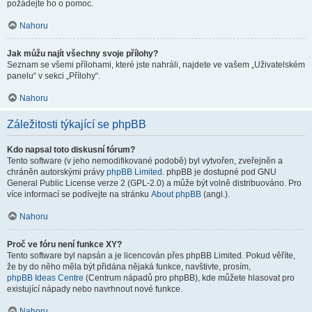
požádejte ho o pomoc.
Nahoru
Jak můžu najít všechny svoje přílohy?
Seznam se všemi přílohami, které jste nahráli, najdete ve vašem „Uživatelském
panelu“ v sekci „Přílohy“.
Nahoru
Záležitosti týkající se phpBB
Kdo napsal toto diskusní fórum?
Tento software (v jeho nemodifikované podobě) byl vytvořen, zveřejněn a
chráněn autorskými právy
phpBB Limited
. phpBB je dostupné pod GNU
General Public License verze 2 (GPL-2.0) a může být volně distribuováno. Pro
více informací se podívejte na stránku
About phpBB
(angl.).
Nahoru
Proč ve fóru není funkce XY?
Tento software byl napsán a je licencován přes phpBB Limited. Pokud věříte,
že by do něho měla být přidána nějaká funkce, navštivte, prosím,
phpBB Ideas Centre
(Centrum nápadů pro phpBB), kde můžete hlasovat pro
existující nápady nebo navrhnout nové funkce.
Nahoru