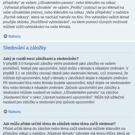
příspěvky“ ve vašem „Uživatelském panelu“, nebo kliknutím na odkaz
„Vyhledat příspěvky uživatele“ ve vašem „Profilu“ (zobrazí se po kliknutí na
vaše uživatelské jméno), nebo kliknutím na odkaz „Vaše příspěvky“ v nabídce
„Rychlé odkazy“, která se nachází nahoře na fóru. Pro vyhledání vašich témat
použijte stránku „Rozšířené vyhledávání“, na které pomocí různých možnosti
můžete zúžit vyhledávání na vaše témata.
Nahoru
Sledování a záložky
Jaký je rozdíl mezi záložkami a sledováním?
V phpBB 3.0 fungovali záložky velmi podobně jako záložky ve vašem
prohlížeči. Nebyli jste upozorněni, když došlo v tématu k nějakým změnám. V
phpBB 3.1 se záložky chovají stejně jako sledování tématu, což znamená, že
můžete být upozorněni, když v tématu v záložkách dojde k nějakým změnám.
Při sledování fóra nebo tématu budete upozorněni, když dojde ve sledovaném
fóru nebo tématu k nějakým změnám. Způsob upozornění pro záložky a
sledování můžete nastavit ve vašem „Uživatelském panelu“ na záložce
„Nastavení fóra“ v sekci „Upravit nastavení upozornění“. Může být užitečné
nastavit pro záložky a sledování jiný způsob upozornění.
Nahoru
Jak můžu přidat určité téma do záložek nebo téma začít sledovat?
Přidat určité téma do záložek nebo téma začít sledovat můžete kliknutím na
příslušný odkaz v nabídce „Nástroje tématu“ (obvykle má ikonu klíče), která se