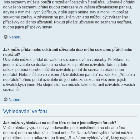
Tyto seznamy můžete použít k rozdělení ostatních členů fóra. Uživatelé přidáni
do vašeho seznamu přátel budou zobrazeni ve vašem uživatelském panelu,
abyste k nim měli rychlý přístup, viděli jejich online stav a mohli jim posílat
soukromé zprávy. V závislosti na použitém vzhledu můžou být zvýrazněny i
příspěvky od těchto uživatelů. Pokud přidáte uživatele do seznamu nepřátel,
budou jejich příspěvky skryty.
Nahoru
Jak můžu přidat nebo odstranit uživatele do/z mého seznamu přátel nebo
nepřátel?
Uživatele můžete přidat do vašeho seznamu dvěma způsoby. Po kliknutí na
jméno uživatele se dostanete na stránku s profilem uživatele, kde najdete
odkaz, pomocí kterého můžete uživatele přidat do seznamu přátel nebo
nepřátel. Nebo můžete ve vašem „Uživatelském panelu“ na záložce „Přátelé a
nepřátelé“ přímo přidat uživatele do jednoho ze seznamů vložením jejich
uživatelských jmen. Na stejné stránce můžete také odstranit uživatele z vašich
seznamů.
Nahoru
Vyhledávání ve fóru
Jak můžu vyhledávat na celém fóru nebo v jednotlivých fórech?
Vložte hledaný výraz do vyhledávacího pole umístěného na obsahu fóra
(indexu) nebo na stránkách témat nebo fór. Na rozšířené vyhledávání můžete
přejít kliknutím na odkaz (nebo ikonu) „Rozšířené vyhledávání“, který najdete