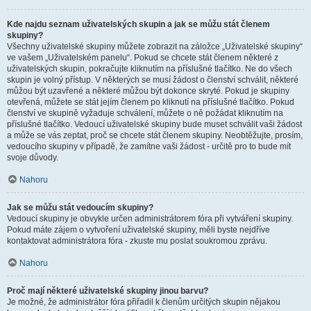
Kde najdu seznam uživatelských skupin a jak se můžu stát členem
skupiny?
Všechny uživatelské skupiny můžete zobrazit na záložce „Uživatelské skupiny“
ve vašem „Uživatelském panelu“. Pokud se chcete stát členem některé z
uživatelských skupin, pokračujte kliknutím na příslušné tlačítko. Ne do všech
skupin je volný přístup. V některých se musí žádost o členství schválit, některé
můžou být uzavřené a některé můžou být dokonce skryté. Pokud je skupiny
otevřená, můžete se stát jejím členem po kliknutí na příslušné tlačítko. Pokud
členství ve skupině vyžaduje schválení, můžete o ně požádat kliknutím na
příslušné tlačítko. Vedoucí uživatelské skupiny bude muset schválit vaši žádost
a může se vás zeptat, proč se chcete stát členem skupiny. Neobtěžujte, prosím,
vedoucího skupiny v případě, že zamítne vaši žádost - určitě pro to bude mít
svoje důvody.
Nahoru
Jak se můžu stát vedoucím skupiny?
Vedoucí skupiny je obvykle určen administrátorem fóra při vytváření skupiny.
Pokud máte zájem o vytvoření uživatelské skupiny, měli byste nejdříve
kontaktovat administrátora fóra - zkuste mu poslat soukromou zprávu.
Nahoru
Proč mají některé uživatelské skupiny jinou barvu?
Je možné, že administrátor fóra přiřadil k členům určitých skupin nějakou