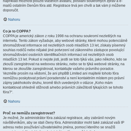
například možnost použití vlastních avatarů, posílání soukromých zpráv a e-
mailů ostatním členům fóra atd. Registrace trvá jen chvíli a tak vám ji můžeme
doporučit.
Nahoru
Co je to COPPA?
COPPA je americký zákon z roku 1998 na ochranu soukromí nezletilých na
internetu. Tento zákon vyžaduje, aby webové stránky, které mohou potenciálně
shromažďovat informace od nezletilých osob mladších 13 let, získaly písemný
souhlas rodičů nebo nějaké jiné potvrzení od zákonného zástupce povolující
shromažďování osobních identifikačních informací od nezletilých osob
mladších 13 let. Pokud si nejste jisti, jestli se toto týká vás, jako někoho, kdo se
zkouší zaregistrovat na webovou stránku, nebo se to týká webové stránky, na
kterou se zkoušíte zaregistrovat, kontaktujte vašeho právního poradce.
Vezměte prosím na vědomí, že ani phpBB Limited ani majitelé tohoto fóra
nemůžou poskytovat právní poradenství a není kontaktním místem pro právní
zájmy jakéhokoliv druhu, kromě těch uvedených v otázce „Koho mám
kontaktovat ohledně stížnosti a/nebo právních záležitostí týkajících se tohoto
fóra?“.
Nahoru
Proč se nemůžu zaregistrovat?
Je možné, že administrátor fóra zakázal registrace, aby zabránil novým
návštěvníkům, aby se stali členy fóra. Administrátor mohl také zakázat vaši IP
adresu nebo používání uživatelského jména, pomocí kterého se snažíš