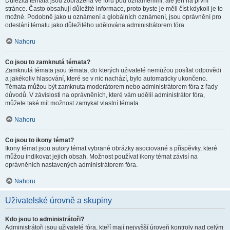
Důležitá témata jsou zobrazena ve fóru pod oznámeními, ale jen na první
stránce. Často obsahují důležité informace, proto byste je měli číst kdykoli je to
možné. Podobně jako u oznámení a globálních oznámení, jsou oprávnění pro
odeslání tématu jako důležitého udělována administrátorem fóra.
Nahoru
Co jsou to zamknutá témata?
Zamknutá témata jsou témata, do kterých uživatelé nemůžou posílat odpovědi
a jakékoliv hlasování, které se v nic nachází, bylo automaticky ukončeno.
Témata můžou být zamknuta moderátorem nebo administrátorem fóra z řady
důvodů. V závislosti na oprávněních, které vám udělil administrátor fóra,
můžete také mít možnost zamykat vlastní témata.
Nahoru
Co jsou to ikony témat?
Ikony témat jsou autory témat vybrané obrázky asociované s příspěvky, které
můžou indikovat jejich obsah. Možnost používat ikony témat závisí na
oprávněních nastavených administrátorem fóra.
Nahoru
Uživatelské úrovně a skupiny
Kdo jsou to administrátoři?
Administrátoři jsou uživatelé fóra, kteří mají nejvyšší úroveň kontroly nad celým