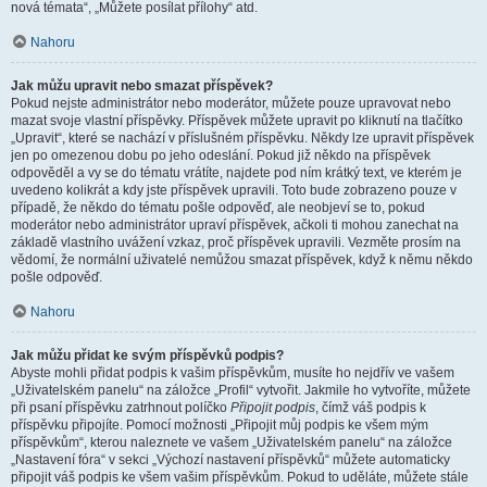
nová témata“, „Můžete posílat přílohy“ atd.
Nahoru
Jak můžu upravit nebo smazat příspěvek?
Pokud nejste administrátor nebo moderátor, můžete pouze upravovat nebo
mazat svoje vlastní příspěvky. Příspěvek můžete upravit po kliknutí na tlačítko
„Upravit“, které se nachází v příslušném příspěvku. Někdy lze upravit příspěvek
jen po omezenou dobu po jeho odeslání. Pokud již někdo na příspěvek
odpověděl a vy se do tématu vrátíte, najdete pod ním krátký text, ve kterém je
uvedeno kolikrát a kdy jste příspěvek upravili. Toto bude zobrazeno pouze v
případě, že někdo do tématu pošle odpověď, ale neobjeví se to, pokud
moderátor nebo administrátor upraví příspěvek, ačkoli ti mohou zanechat na
základě vlastního uvážení vzkaz, proč příspěvek upravili. Vezměte prosím na
vědomí, že normální uživatelé nemůžou smazat příspěvek, když k němu někdo
pošle odpověď.
Nahoru
Jak můžu přidat ke svým příspěvků podpis?
Abyste mohli přidat podpis k vašim příspěvkům, musíte ho nejdřív ve vašem
„Uživatelském panelu“ na záložce „Profil“ vytvořit. Jakmile ho vytvoříte, můžete
při psaní příspěvku zatrhnout políčko
Připojit podpis
, čímž váš podpis k
příspěvku připojíte. Pomocí možnosti „Připojit můj podpis ke všem mým
příspěvkům“, kterou naleznete ve vašem „Uživatelském panelu“ na záložce
„Nastavení fóra“ v sekci „Výchozí nastavení příspěvků“ můžete automaticky
připojit váš podpis ke všem vašim příspěvkům. Pokud to uděláte, můžete stále