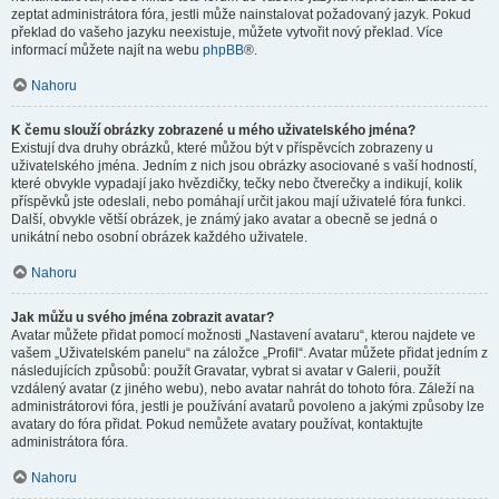
zeptat administrátora fóra, jestli může nainstalovat požadovaný jazyk. Pokud
překlad do vašeho jazyku neexistuje, můžete vytvořit nový překlad. Více
informací můžete najít na webu
phpBB
®.
Nahoru
K čemu slouží obrázky zobrazené u mého uživatelského jména?
Existují dva druhy obrázků, které můžou být v příspěvcích zobrazeny u
uživatelského jména. Jedním z nich jsou obrázky asociované s vaší hodností,
které obvykle vypadají jako hvězdičky, tečky nebo čtverečky a indikují, kolik
příspěvků jste odeslali, nebo pomáhají určit jakou mají uživatelé fóra funkci.
Další, obvykle větší obrázek, je známý jako avatar a obecně se jedná o
unikátní nebo osobní obrázek každého uživatele.
Nahoru
Jak můžu u svého jména zobrazit avatar?
Avatar můžete přidat pomocí možnosti „Nastavení avataru“, kterou najdete ve
vašem „Uživatelském panelu“ na záložce „Profil“. Avatar můžete přidat jedním z
následujících způsobů: použít Gravatar, vybrat si avatar v Galerii, použít
vzdálený avatar (z jiného webu), nebo avatar nahrát do tohoto fóra. Záleží na
administrátorovi fóra, jestli je používání avatarů povoleno a jakými způsoby lze
avatary do fóra přidat. Pokud nemůžete avatary používat, kontaktujte
administrátora fóra.
Nahoru