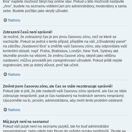
fóra“ najdete možnost
Skrýt můj online stav
. Pokud u této možnosti nastavíte
„Ano“, budete na seznamu viditelní jen pro administrátory, moderátory a sama
sebe. Budete počítán jako skrytý uživatel.
Nahoru
Zobrazení časů není správné!
Je možné, že zobrazený čas je pro jinou časovou zónu, než ve které se
nacházíte. Pokud se jedná o tento případ, přejděte na váš „Uživatelský panel“
na záložku „Nastavení fóra“ a změňte vaši časovou zónu, aby odpovídala vaší
konkrétní oblasti, např. Praha, Bratislava, Londýn, New York, Sydney atd.
Vezměte prosím na vědomí, že změnu časové zóny, stejně jako většinu
nastavení, můžou provádět jen zaregistrovaní uživatelé. Pokud ještě nejste
registrováni, toto je dobrý důvod, proč tak učinit.
Nahoru
Změnil jsem časovou zónu, ale čas se stále nezobrazuje správně!
Pokud jste si jisti, že jste nastavili vaši časovou zónu správně, ale čas se stále
zobrazuje nesprávně, pak je čas nastavený na hodinách serveru nesprávný.
Upozorněte na to, prosím, administrátora, aby mohl tento problém odstranit.
Nahoru
Můj jazyk není na seznamu!
Pokud váš jazyk není na seznamu jazyků, tak ho buď administrátor
nenainstaloval, nebo nikdo toto fórum do vašeho jazyka nepřeložil. Zkuste se