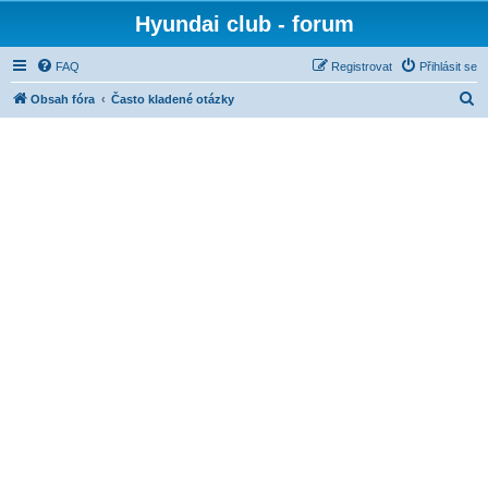
Hyundai club - forum
FAQ
Registrovat
Přihlásit se
H
Obsah fóra
Často kladené otázky
l
e
d
a
t