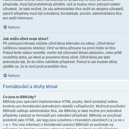
přispíváte, musí být prohlédnuty předtím, než je budou moci zobrazit ostatní
uživatelé. Je také možné, že vás administrátor fóra vložil do skupiny uživatelů,
jejichž příspěvky musí být schváleny. Kontaktujte, prosím, administrátora fóra
pro další informace.
Nahoru
Jak můžu oživit moje téma?
Při zobrazení tématu můžete oživit téma kliknutím na odkaz „Oživit téma“
(většinou naspodu stránky), čímž se téma přesune na první místo ve fóru.
Pokud tento odkaz nevidíte, mohlo být oživování témat zakázáno, nebo ještě
neuběhla doba, po které je povoleno téma oživit. Oživit téma jde také
jednoduše tak, že do něho odešlete příspěvek. Pokud to ale budete dělat,
ujistěte se, že to není proti pravidlům fóra.
Nahoru
Formátování a druhy témat
Co jsou to BBKódy?
BBKódy jsou speciální implementace HTML jazyka, které poskytují velkou
kontrolu pro formátování jednotlivých objektů v příspěvcích. Možnost používání
BBKódů uděluje administrátor fóra, ale BBKódy je také možné pro jednotlivé
příspěvky zakázat ve formuláři pro odesílání příspěvků. BBKódy se používají
podobně jako HTML, ale tagy jsou uzavřeny v hranatých závorkách [ a ] a ne v
< a >. Pro více informací o formátování pomocí BBKódů se podívejte na