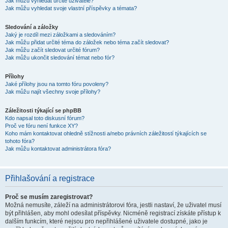
Jak můžu vyhledat určité uživatele?
Jak můžu vyhledat svoje vlastní příspěvky a témata?
Sledování a záložky
Jaký je rozdíl mezi záložkami a sledováním?
Jak můžu přidat určité téma do záložek nebo téma začít sledovat?
Jak můžu začít sledovat určité fórum?
Jak můžu ukončit sledování témat nebo fór?
Přílohy
Jaké přílohy jsou na tomto fóru povoleny?
Jak můžu najít všechny svoje přílohy?
Záležitosti týkající se phpBB
Kdo napsal toto diskusní fórum?
Proč ve fóru není funkce XY?
Koho mám kontaktovat ohledně stížnosti a/nebo právních záležitostí týkajících se
tohoto fóra?
Jak můžu kontaktovat administrátora fóra?
Přihlašování a registrace
Proč se musím zaregistrovat?
Možná nemusíte, záleží na administrátorovi fóra, jestli nastaví, že uživatel musí
být přihlášen, aby mohl odesílat příspěvky. Nicméně registrací získáte přístup k
dalším funkcím, které nejsou pro nepřihlášené uživatele dostupné, jako je