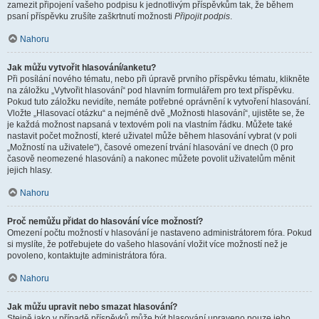
zamezit připojení vašeho podpisu k jednotlivým příspěvkům tak, že během
psaní příspěvku zrušíte zaškrtnutí možnosti
Připojit podpis
.
Nahoru
Jak můžu vytvořit hlasování/anketu?
Při posílání nového tématu, nebo při úpravě prvního příspěvku tématu, klikněte
na záložku „Vytvořit hlasování“ pod hlavním formulářem pro text příspěvku.
Pokud tuto záložku nevidíte, nemáte potřebné oprávnění k vytvoření hlasování.
Vložte „Hlasovací otázku“ a nejméně dvě „Možnosti hlasování“, ujistěte se, že
je každá možnost napsaná v textovém poli na vlastním řádku. Můžete také
nastavit počet možností, které uživatel může během hlasování vybrat (v poli
„Možností na uživatele“), časové omezení trvání hlasování ve dnech (0 pro
časově neomezené hlasování) a nakonec můžete povolit uživatelům měnit
jejich hlasy.
Nahoru
Proč nemůžu přidat do hlasování více možností?
Omezení počtu možností v hlasování je nastaveno administrátorem fóra. Pokud
si myslíte, že potřebujete do vašeho hlasování vložit více možností než je
povoleno, kontaktujte administrátora fóra.
Nahoru
Jak můžu upravit nebo smazat hlasování?
Stejně jako v případě příspěvků může být hlasování upraveno pouze jeho