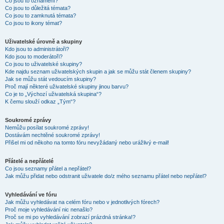
Co jsou to oznámení?
Co jsou to důležitá témata?
Co jsou to zamknutá témata?
Co jsou to ikony témat?
Uživatelské úrovně a skupiny
Kdo jsou to administrátoři?
Kdo jsou to moderátoři?
Co jsou to uživatelské skupiny?
Kde najdu seznam uživatelských skupin a jak se můžu stát členem skupiny?
Jak se můžu stát vedoucím skupiny?
Proč mají některé uživatelské skupiny jinou barvu?
Co je to „Výchozí uživatelská skupina“?
K čemu slouží odkaz „Tým“?
Soukromé zprávy
Nemůžu posílat soukromé zprávy!
Dostávám nechtěné soukromé zprávy!
Přišel mi od někoho na tomto fóru nevyžádaný nebo urážlivý e-mail!
Přátelé a nepřátelé
Co jsou seznamy přátel a nepřátel?
Jak můžu přidat nebo odstranit uživatele do/z mého seznamu přátel nebo nepřátel?
Vyhledávání ve fóru
Jak můžu vyhledávat na celém fóru nebo v jednotlivých fórech?
Proč moje vyhledávání nic nenašlo?
Proč se mi po vyhledávání zobrazí prázdná stránka!?