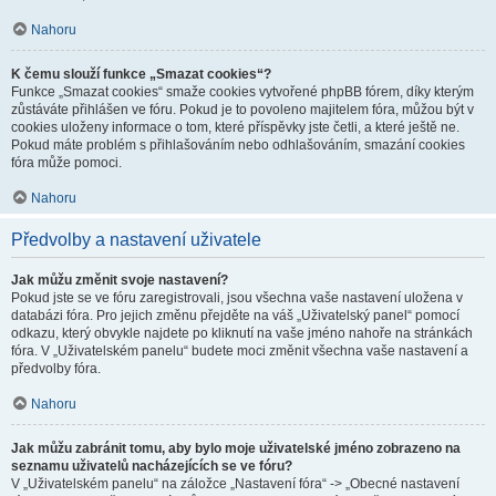
Nahoru
K čemu slouží funkce „Smazat cookies“?
Funkce „Smazat cookies“ smaže cookies vytvořené phpBB fórem, díky kterým
zůstáváte přihlášen ve fóru. Pokud je to povoleno majitelem fóra, můžou být v
cookies uloženy informace o tom, které příspěvky jste četli, a které ještě ne.
Pokud máte problém s přihlašováním nebo odhlašováním, smazání cookies
fóra může pomoci.
Nahoru
Předvolby a nastavení uživatele
Jak můžu změnit svoje nastavení?
Pokud jste se ve fóru zaregistrovali, jsou všechna vaše nastavení uložena v
databázi fóra. Pro jejich změnu přejděte na váš „Uživatelský panel“ pomocí
odkazu, který obvykle najdete po kliknutí na vaše jméno nahoře na stránkách
fóra. V „Uživatelském panelu“ budete moci změnit všechna vaše nastavení a
předvolby fóra.
Nahoru
Jak můžu zabránit tomu, aby bylo moje uživatelské jméno zobrazeno na
seznamu uživatelů nacházejících se ve fóru?
V „Uživatelském panelu“ na záložce „Nastavení fóra“ -> „Obecné nastavení