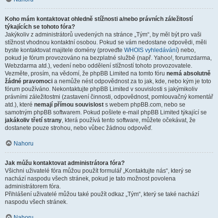
Koho mám kontaktovat ohledně stížnosti a/nebo právních záležitostí
týkajících se tohoto fóra?
Jakýkoliv z administrátorů uvedených na stránce „Tým“, by měl být pro vaši
stížnost vhodnou kontaktní osobou. Pokud se vám nedostane odpovědi, měli
byste kontaktovat majitele domény (proveďte
WHOIS vyhledávání
) nebo,
pokud je fórum provozováno na bezplatné službě (např. Yahoo!, forumzdarma,
Webzdarma atd.), vedení nebo oddělení stížností tohoto provozovatele.
Vezměte, prosím, na vědomí, že phpBB Limited na tomto fóru
nemá absolutně
žádné pravomoci
a nemůže nést odpovědnost za to jak, kde, nebo kým je toto
fórum používáno. Nekontaktujte phpBB Limited v souvislosti s jakýmikoliv
právními záležitostmi (zastavení činnosti, odpovědnost, pomlouvačný komentář
atd.), které
nemají přímou souvislost
s webem phpBB.com, nebo se
samotným phpBB softwarem. Pokud pošlete e-mail phpBB Limited týkající se
jakákoliv třetí strany
, která používá tento software, můžete očekávat, že
dostanete pouze strohou, nebo vůbec žádnou odpověď.
Nahoru
Jak můžu kontaktovat administrátora fóra?
Všichni uživatelé fóra můžou použít formulář „Kontaktujte nás“, který se
nachází naspodu všech stránek, pokud je tato možnost povolena
administrátorem fóra.
Přihlášení uživatelé můžou také použít odkaz „Tým“, který se také nachází
naspodu všech stránek.
Nahoru