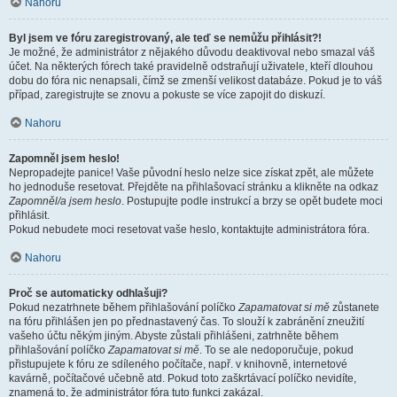
Nahoru
Byl jsem ve fóru zaregistrovaný, ale teď se nemůžu přihlásit?!
Je možné, že administrátor z nějakého důvodu deaktivoval nebo smazal váš
účet. Na některých fórech také pravidelně odstraňují uživatele, kteří dlouhou
dobu do fóra nic nenapsali, čímž se zmenší velikost databáze. Pokud je to váš
případ, zaregistrujte se znovu a pokuste se více zapojit do diskuzí.
Nahoru
Zapomněl jsem heslo!
Nepropadejte panice! Vaše původní heslo nelze sice získat zpět, ale můžete
ho jednoduše resetovat. Přejděte na přihlašovací stránku a klikněte na odkaz
Zapomněl/a jsem heslo
. Postupujte podle instrukcí a brzy se opět budete moci
přihlásit.
Pokud nebudete moci resetovat vaše heslo, kontaktujte administrátora fóra.
Nahoru
Proč se automaticky odhlašuji?
Pokud nezatrhnete během přihlašování políčko
Zapamatovat si mě
zůstanete
na fóru přihlášen jen po přednastavený čas. To slouží k zabránění zneužití
vašeho účtu někým jiným. Abyste zůstali přihlášeni, zatrhněte během
přihlašování políčko
Zapamatovat si mě
. To se ale nedoporučuje, pokud
přistupujete k fóru ze sdíleného počítače, např. v knihovně, internetové
kavárně, počítačové učebně atd. Pokud toto zaškrtávací políčko nevidíte,
znamená to, že administrátor fóra tuto funkci zakázal.