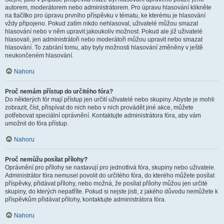
autorem, moderátorem nebo administrátorem. Pro úpravu hlasování klikněte
na tlačítko pro úpravu prvního příspěvku v tématu, ke kterému je hlasování
vždy připojeno. Pokud zatím nikdo nehlasoval, uživatelé můžou smazat
hlasování nebo v něm upravit jakoukoliv možnost. Pokud ale již uživatelé
hlasovali, jen administrátoři nebo moderátoři můžou upravit nebo smazat
hlasování. To zabrání tomu, aby byly možnosti hlasování změněny v ještě
neukončeném hlasování.
Nahoru
Proč nemám přístup do určitého fóra?
Do některých fór mají přístup jen určití uživatelé nebo skupiny. Abyste je mohli
zobrazit, číst, přispívat do nich nebo v nich provádět jiné akce, můžete
potřebovat speciální oprávnění. Kontaktujte administrátora fóra, aby vám
umožnil do fóra přístup.
Nahoru
Proč nemůžu posílat přílohy?
Oprávnění pro přílohy se nastavují pro jednotlivá fóra, skupiny nebo uživatele.
Administrátor fóra nemusel povolit do určitého fóra, do kterého můžete posílat
příspěvky, přidávat přílohy, nebo možná, že posílat přílohy můžou jen určité
skupiny, do kterých nepatříte. Pokud si nejste jisti, z jakého důvodu nemůžete k
příspěvkům přidávat přílohy, kontaktujte administrátora fóra.
Nahoru