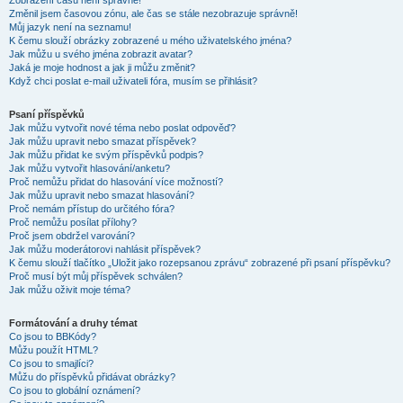
Zobrazení časů není správné!
Změnil jsem časovou zónu, ale čas se stále nezobrazuje správně!
Můj jazyk není na seznamu!
K čemu slouží obrázky zobrazené u mého uživatelského jména?
Jak můžu u svého jména zobrazit avatar?
Jaká je moje hodnost a jak ji můžu změnit?
Když chci poslat e-mail uživateli fóra, musím se přihlásit?
Psaní příspěvků
Jak můžu vytvořit nové téma nebo poslat odpověď?
Jak můžu upravit nebo smazat příspěvek?
Jak můžu přidat ke svým příspěvků podpis?
Jak můžu vytvořit hlasování/anketu?
Proč nemůžu přidat do hlasování více možností?
Jak můžu upravit nebo smazat hlasování?
Proč nemám přístup do určitého fóra?
Proč nemůžu posílat přílohy?
Proč jsem obdržel varování?
Jak můžu moderátorovi nahlásit příspěvek?
K čemu slouží tlačítko „Uložit jako rozepsanou zprávu“ zobrazené při psaní příspěvku?
Proč musí být můj příspěvek schválen?
Jak můžu oživit moje téma?
Formátování a druhy témat
Co jsou to BBKódy?
Můžu použít HTML?
Co jsou to smajlíci?
Můžu do příspěvků přidávat obrázky?
Co jsou to globální oznámení?