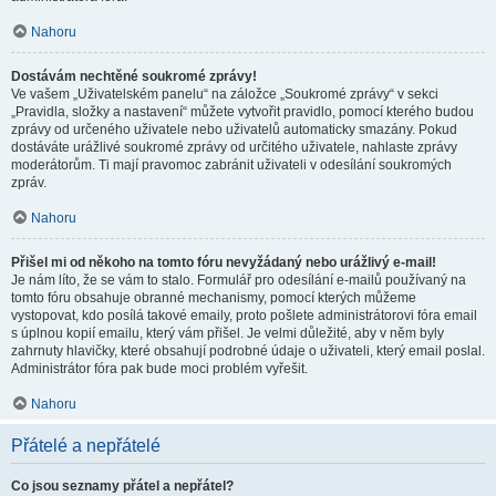
Nahoru
Dostávám nechtěné soukromé zprávy!
Ve vašem „Uživatelském panelu“ na záložce „Soukromé zprávy“ v sekci
„Pravidla, složky a nastavení“ můžete vytvořit pravidlo, pomocí kterého budou
zprávy od určeného uživatele nebo uživatelů automaticky smazány. Pokud
dostáváte urážlivé soukromé zprávy od určitého uživatele, nahlaste zprávy
moderátorům. Ti mají pravomoc zabránit uživateli v odesílání soukromých
zpráv.
Nahoru
Přišel mi od někoho na tomto fóru nevyžádaný nebo urážlivý e-mail!
Je nám líto, že se vám to stalo. Formulář pro odesílání e-mailů používaný na
tomto fóru obsahuje obranné mechanismy, pomocí kterých můžeme
vystopovat, kdo posílá takové emaily, proto pošlete administrátorovi fóra email
s úplnou kopií emailu, který vám přišel. Je velmi důležité, aby v něm byly
zahrnuty hlavičky, které obsahují podrobné údaje o uživateli, který email poslal.
Administrátor fóra pak bude moci problém vyřešit.
Nahoru
Přátelé a nepřátelé
Co jsou seznamy přátel a nepřátel?