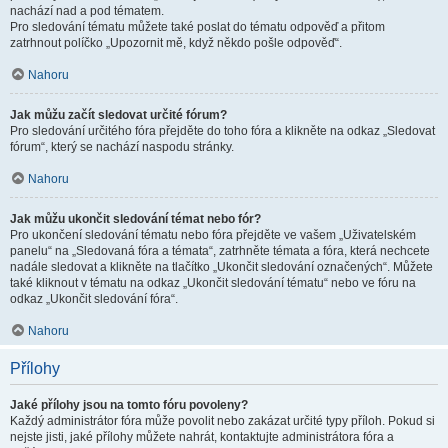
nachází nad a pod tématem.
Pro sledování tématu můžete také poslat do tématu odpověď a přitom
zatrhnout políčko „Upozornit mě, když někdo pošle odpověď“.
Nahoru
Jak můžu začít sledovat určité fórum?
Pro sledování určitého fóra přejděte do toho fóra a klikněte na odkaz „Sledovat
fórum“, který se nachází naspodu stránky.
Nahoru
Jak můžu ukončit sledování témat nebo fór?
Pro ukončení sledování tématu nebo fóra přejděte ve vašem „Uživatelském
panelu“ na „Sledovaná fóra a témata“, zatrhněte témata a fóra, která nechcete
nadále sledovat a klikněte na tlačítko „Ukončit sledování označených“. Můžete
také kliknout v tématu na odkaz „Ukončit sledování tématu“ nebo ve fóru na
odkaz „Ukončit sledování fóra“.
Nahoru
Přílohy
Jaké přílohy jsou na tomto fóru povoleny?
Každý administrátor fóra může povolit nebo zakázat určité typy příloh. Pokud si
nejste jisti, jaké přílohy můžete nahrát, kontaktujte administrátora fóra a