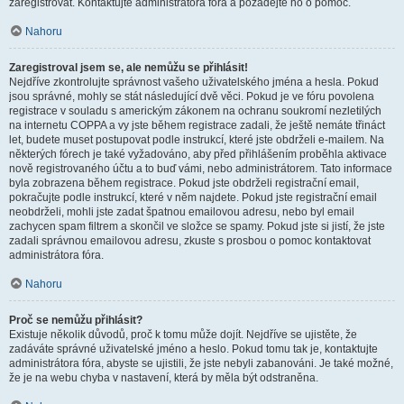
zaregistrovat. Kontaktujte administrátora fóra a požádejte ho o pomoc.
Nahoru
Zaregistroval jsem se, ale nemůžu se přihlásit!
Nejdříve zkontrolujte správnost vašeho uživatelského jména a hesla. Pokud
jsou správné, mohly se stát následující dvě věci. Pokud je ve fóru povolena
registrace v souladu s americkým zákonem na ochranu soukromí nezletilých
na internetu COPPA a vy jste během registrace zadali, že ještě nemáte třináct
let, budete muset postupovat podle instrukcí, které jste obdrželi e-mailem. Na
některých fórech je také vyžadováno, aby před přihlášením proběhla aktivace
nově registrovaného účtu a to buď vámi, nebo administrátorem. Tato informace
byla zobrazena během registrace. Pokud jste obdrželi registrační email,
pokračujte podle instrukcí, které v něm najdete. Pokud jste registrační email
neobdrželi, mohli jste zadat špatnou emailovou adresu, nebo byl email
zachycen spam filtrem a skončil ve složce se spamy. Pokud jste si jistí, že jste
zadali správnou emailovou adresu, zkuste s prosbou o pomoc kontaktovat
administrátora fóra.
Nahoru
Proč se nemůžu přihlásit?
Existuje několik důvodů, proč k tomu může dojít. Nejdříve se ujistěte, že
zadáváte správné uživatelské jméno a heslo. Pokud tomu tak je, kontaktujte
administrátora fóra, abyste se ujistili, že jste nebyli zabanováni. Je také možné,
že je na webu chyba v nastavení, která by měla být odstraněna.