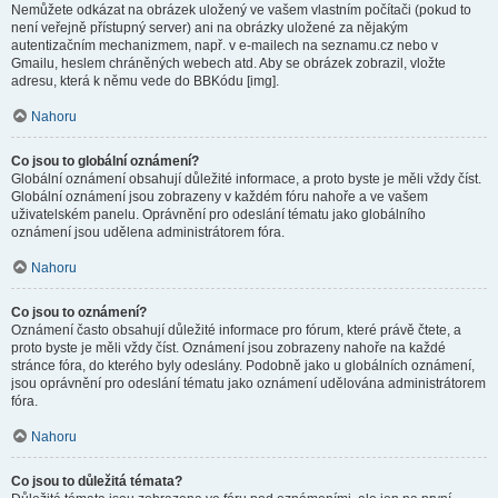
Nemůžete odkázat na obrázek uložený ve vašem vlastním počítači (pokud to
není veřejně přístupný server) ani na obrázky uložené za nějakým
autentizačním mechanizmem, např. v e-mailech na seznamu.cz nebo v
Gmailu, heslem chráněných webech atd. Aby se obrázek zobrazil, vložte
adresu, která k němu vede do BBKódu [img].
Nahoru
Co jsou to globální oznámení?
Globální oznámení obsahují důležité informace, a proto byste je měli vždy číst.
Globální oznámení jsou zobrazeny v každém fóru nahoře a ve vašem
uživatelském panelu. Oprávnění pro odeslání tématu jako globálního
oznámení jsou udělena administrátorem fóra.
Nahoru
Co jsou to oznámení?
Oznámení často obsahují důležité informace pro fórum, které právě čtete, a
proto byste je měli vždy číst. Oznámení jsou zobrazeny nahoře na každé
stránce fóra, do kterého byly odeslány. Podobně jako u globálních oznámení,
jsou oprávnění pro odeslání tématu jako oznámení udělována administrátorem
fóra.
Nahoru
Co jsou to důležitá témata?