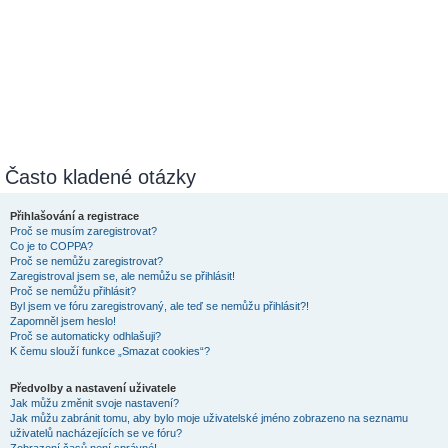
Často kladené otázky
Přihlašování a registrace
Proč se musím zaregistrovat?
Co je to COPPA?
Proč se nemůžu zaregistrovat?
Zaregistroval jsem se, ale nemůžu se přihlásit!
Proč se nemůžu přihlásit?
Byl jsem ve fóru zaregistrovaný, ale teď se nemůžu přihlásit?!
Zapomněl jsem heslo!
Proč se automaticky odhlašuji?
K čemu slouží funkce „Smazat cookies“?
Předvolby a nastavení uživatele
Jak můžu změnit svoje nastavení?
Jak můžu zabránit tomu, aby bylo moje uživatelské jméno zobrazeno na seznamu
uživatelů nacházejících se ve fóru?