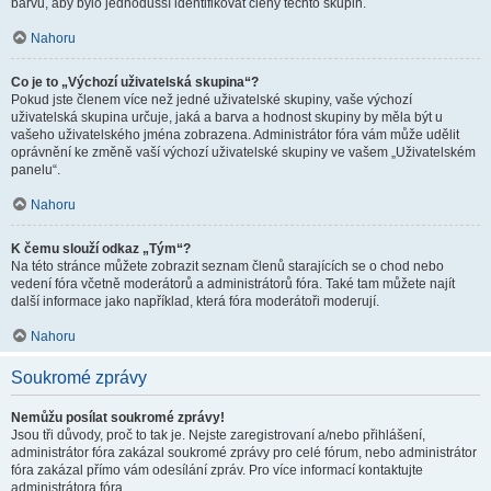
barvu, aby bylo jednodušší identifikovat členy těchto skupin.
Nahoru
Co je to „Výchozí uživatelská skupina“?
Pokud jste členem více než jedné uživatelské skupiny, vaše výchozí
uživatelská skupina určuje, jaká a barva a hodnost skupiny by měla být u
vašeho uživatelského jména zobrazena. Administrátor fóra vám může udělit
oprávnění ke změně vaší výchozí uživatelské skupiny ve vašem „Uživatelském
panelu“.
Nahoru
K čemu slouží odkaz „Tým“?
Na této stránce můžete zobrazit seznam členů starajících se o chod nebo
vedení fóra včetně moderátorů a administrátorů fóra. Také tam můžete najít
další informace jako například, která fóra moderátoři moderují.
Nahoru
Soukromé zprávy
Nemůžu posílat soukromé zprávy!
Jsou tři důvody, proč to tak je. Nejste zaregistrovaní a/nebo přihlášení,
administrátor fóra zakázal soukromé zprávy pro celé fórum, nebo administrátor
fóra zakázal přímo vám odesílání zpráv. Pro více informací kontaktujte
administrátora fóra.