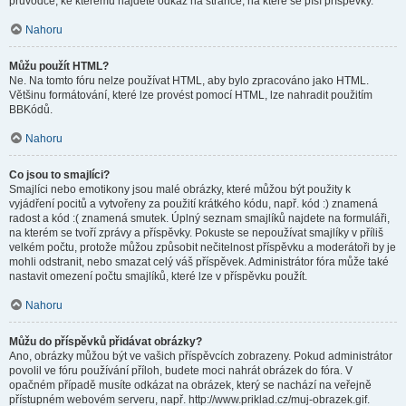
průvodce, ke kterému najdete odkaz na stránce, na které se píší příspěvky.
Nahoru
Můžu použít HTML?
Ne. Na tomto fóru nelze používat HTML, aby bylo zpracováno jako HTML.
Většinu formátování, které lze provést pomocí HTML, lze nahradit použitím
BBKódů.
Nahoru
Co jsou to smajlíci?
Smajlíci nebo emotikony jsou malé obrázky, které můžou být použity k
vyjádření pocitů a vytvořeny za použití krátkého kódu, např. kód :) znamená
radost a kód :( znamená smutek. Úplný seznam smajlíků najdete na formuláři,
na kterém se tvoří zprávy a příspěvky. Pokuste se nepoužívat smajlíky v příliš
velkém počtu, protože můžou způsobit nečitelnost příspěvku a moderátoři by je
mohli odstranit, nebo smazat celý váš příspěvek. Administrátor fóra může také
nastavit omezení počtu smajlíků, které lze v příspěvku použít.
Nahoru
Můžu do příspěvků přidávat obrázky?
Ano, obrázky můžou být ve vašich příspěvcích zobrazeny. Pokud administrátor
povolil ve fóru používání příloh, budete moci nahrát obrázek do fóra. V
opačném případě musíte odkázat na obrázek, který se nachází na veřejně
přístupném webovém serveru, např. http://www.priklad.cz/muj-obrazek.gif.