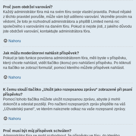
Proč jsem obdržel varování?
Každý administrátor fóra má na svém fóru svoje vlastní pravidla. Pokud nějaké
z těchto pravidel porušíte, může vám být uděleno varování. Vezměte prosím na
vědomí, že toto je rozhodnutí administrátora a phpBB Limited nemá nic
společného s varováními na daném fóru. Pokud si nejste jisti, z jakého důvodu
jste obdrželi varování, kontaktujte administrátora fóra.
Nahoru
Jak můžu moderátorovi nahlásit příspěvek?
Pokud je tato funkce povolena administrátorem fóra, měli byste v příspěvku,
který chcete nahlásit, vidět tlačítko (ikonu) pro nahlášení příspěvku. Po kliknutí
na tlačítko se zobrazí formulář, pomocí kterého můžete příspěvek nahlásit.
Nahoru
K čemu slouží tlačítko „Uložit jako rozepsanou zprávu“ zobrazené při psaní
příspěvku?
Pomocí tohoto tlačítka můžete uložit rozepsanou zprávu, abyste ji mohli
dokončit a odeslat později. Pro načtení rozepsaných zpráv přejděte na váš
„Uživatelský panel“, ve kterém naleznete odkaz na vaše rozepsané zprávy.
Nahoru
Proč musí být můj příspěvek schválen?
Administrátor fóra se mohl rozhodnout, že příspěvky ve fóru, do kterého