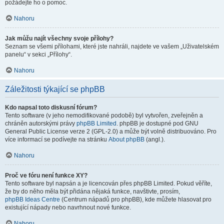
požádejte ho o pomoc.
Nahoru
Jak můžu najít všechny svoje přílohy?
Seznam se všemi přílohami, které jste nahráli, najdete ve vašem „Uživatelském
panelu“ v sekci „Přílohy“.
Nahoru
Záležitosti týkající se phpBB
Kdo napsal toto diskusní fórum?
Tento software (v jeho nemodifikované podobě) byl vytvořen, zveřejněn a
chráněn autorskými právy
phpBB Limited
. phpBB je dostupné pod GNU
General Public License verze 2 (GPL-2.0) a může být volně distribuováno. Pro
více informací se podívejte na stránku
About phpBB
(angl.).
Nahoru
Proč ve fóru není funkce XY?
Tento software byl napsán a je licencován přes phpBB Limited. Pokud věříte,
že by do něho měla být přidána nějaká funkce, navštivte, prosím,
phpBB Ideas Centre
(Centrum nápadů pro phpBB), kde můžete hlasovat pro
existující nápady nebo navrhnout nové funkce.
Nahoru