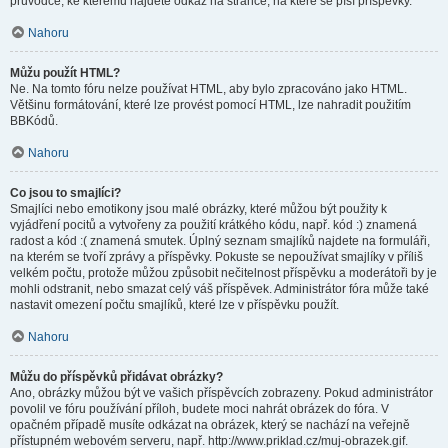
průvodce, ke kterému najdete odkaz na stránce, na které se píší příspěvky.
Nahoru
Můžu použít HTML?
Ne. Na tomto fóru nelze používat HTML, aby bylo zpracováno jako HTML.
Většinu formátování, které lze provést pomocí HTML, lze nahradit použitím
BBKódů.
Nahoru
Co jsou to smajlíci?
Smajlíci nebo emotikony jsou malé obrázky, které můžou být použity k
vyjádření pocitů a vytvořeny za použití krátkého kódu, např. kód :) znamená
radost a kód :( znamená smutek. Úplný seznam smajlíků najdete na formuláři,
na kterém se tvoří zprávy a příspěvky. Pokuste se nepoužívat smajlíky v příliš
velkém počtu, protože můžou způsobit nečitelnost příspěvku a moderátoři by je
mohli odstranit, nebo smazat celý váš příspěvek. Administrátor fóra může také
nastavit omezení počtu smajlíků, které lze v příspěvku použít.
Nahoru
Můžu do příspěvků přidávat obrázky?
Ano, obrázky můžou být ve vašich příspěvcích zobrazeny. Pokud administrátor
povolil ve fóru používání příloh, budete moci nahrát obrázek do fóra. V
opačném případě musíte odkázat na obrázek, který se nachází na veřejně
přístupném webovém serveru, např. http://www.priklad.cz/muj-obrazek.gif.