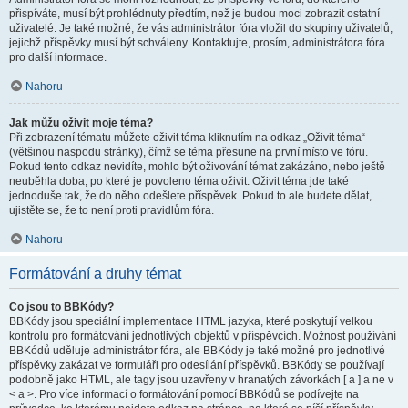
přispíváte, musí být prohlédnuty předtím, než je budou moci zobrazit ostatní
uživatelé. Je také možné, že vás administrátor fóra vložil do skupiny uživatelů,
jejichž příspěvky musí být schváleny. Kontaktujte, prosím, administrátora fóra
pro další informace.
Nahoru
Jak můžu oživit moje téma?
Při zobrazení tématu můžete oživit téma kliknutím na odkaz „Oživit téma“
(většinou naspodu stránky), čímž se téma přesune na první místo ve fóru.
Pokud tento odkaz nevidíte, mohlo být oživování témat zakázáno, nebo ještě
neuběhla doba, po které je povoleno téma oživit. Oživit téma jde také
jednoduše tak, že do něho odešlete příspěvek. Pokud to ale budete dělat,
ujistěte se, že to není proti pravidlům fóra.
Nahoru
Formátování a druhy témat
Co jsou to BBKódy?
BBKódy jsou speciální implementace HTML jazyka, které poskytují velkou
kontrolu pro formátování jednotlivých objektů v příspěvcích. Možnost používání
BBKódů uděluje administrátor fóra, ale BBKódy je také možné pro jednotlivé
příspěvky zakázat ve formuláři pro odesílání příspěvků. BBKódy se používají
podobně jako HTML, ale tagy jsou uzavřeny v hranatých závorkách [ a ] a ne v
< a >. Pro více informací o formátování pomocí BBKódů se podívejte na