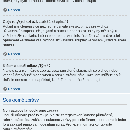
barvu, aby bylo jednodušší identifikovat členy těchto skupin.
Nahoru
Co je to „Výchozí uživatelská skupina“?
Pokud jste členem více než jedné uživatelské skupiny, vaše výchozí
uživatelská skupina určuje, jaká a barva a hodnost skupiny by měla být u
vašeho uživatelského jména zobrazena. Administrátor fóra vám může udělit
oprávnění ke změně vaší výchozí uživatelské skupiny ve vašem „Uživatelském
panelu“.
Nahoru
K čemu slouží odkaz „Tým“?
Na této stránce můžete zobrazit seznam členů starajících se o chod nebo
vedení fóra včetně moderátorů a administrátorů fóra. Také tam můžete najít
další informace jako například, která fóra moderátoři moderují.
Nahoru
Soukromé zprávy
Nemůžu posílat soukromé zprávy!
Jsou tři důvody, proč to tak je. Nejste zaregistrovaní a/nebo přihlášení,
administrátor fóra zakázal soukromé zprávy pro celé fórum, nebo administrátor
fóra zakázal přímo vám odesílání zpráv. Pro více informací kontaktujte
administrátora fóra.