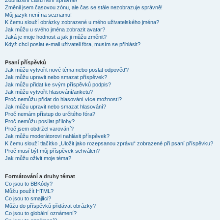
Zobrazení časů není správné!
Změnil jsem časovou zónu, ale čas se stále nezobrazuje správně!
Můj jazyk není na seznamu!
K čemu slouží obrázky zobrazené u mého uživatelského jména?
Jak můžu u svého jména zobrazit avatar?
Jaká je moje hodnost a jak ji můžu změnit?
Když chci poslat e-mail uživateli fóra, musím se přihlásit?
Psaní příspěvků
Jak můžu vytvořit nové téma nebo poslat odpověď?
Jak můžu upravit nebo smazat příspěvek?
Jak můžu přidat ke svým příspěvků podpis?
Jak můžu vytvořit hlasování/anketu?
Proč nemůžu přidat do hlasování více možností?
Jak můžu upravit nebo smazat hlasování?
Proč nemám přístup do určitého fóra?
Proč nemůžu posílat přílohy?
Proč jsem obdržel varování?
Jak můžu moderátorovi nahlásit příspěvek?
K čemu slouží tlačítko „Uložit jako rozepsanou zprávu“ zobrazené při psaní příspěvku?
Proč musí být můj příspěvek schválen?
Jak můžu oživit moje téma?
Formátování a druhy témat
Co jsou to BBKódy?
Můžu použít HTML?
Co jsou to smajlíci?
Můžu do příspěvků přidávat obrázky?
Co jsou to globální oznámení?