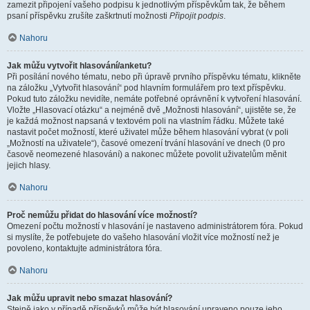
zamezit připojení vašeho podpisu k jednotlivým příspěvkům tak, že během
psaní příspěvku zrušíte zaškrtnutí možnosti
Připojit podpis
.
Nahoru
Jak můžu vytvořit hlasování/anketu?
Při posílání nového tématu, nebo při úpravě prvního příspěvku tématu, klikněte
na záložku „Vytvořit hlasování“ pod hlavním formulářem pro text příspěvku.
Pokud tuto záložku nevidíte, nemáte potřebné oprávnění k vytvoření hlasování.
Vložte „Hlasovací otázku“ a nejméně dvě „Možnosti hlasování“, ujistěte se, že
je každá možnost napsaná v textovém poli na vlastním řádku. Můžete také
nastavit počet možností, které uživatel může během hlasování vybrat (v poli
„Možností na uživatele“), časové omezení trvání hlasování ve dnech (0 pro
časově neomezené hlasování) a nakonec můžete povolit uživatelům měnit
jejich hlasy.
Nahoru
Proč nemůžu přidat do hlasování více možností?
Omezení počtu možností v hlasování je nastaveno administrátorem fóra. Pokud
si myslíte, že potřebujete do vašeho hlasování vložit více možností než je
povoleno, kontaktujte administrátora fóra.
Nahoru
Jak můžu upravit nebo smazat hlasování?
Stejně jako v případě příspěvků může být hlasování upraveno pouze jeho