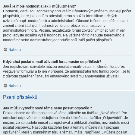
Jaká je moje hodnost a jak ji můžu změnit?
Hodnosti, které jsou zobrazeny pod vaším uživatelským jménem, indikují počet
příspěvků, které jste do fóra odeslali, nebo slouží k identifikaci určitých
uživatelů např. moderátorů a administrátorů. Obecně řečeno, nemůžete sami
změnit znění žádných hodností ve fóru, protože jsou nastaveny
administrátorem fóra. Prosím, nezatěžujte fórum zbytečným přispíváním jen
proto, abyste dosáhli vyšší hodnosti. Na většině fór to nebude tolerováno a
moderátor nebo administrátor jednoduše sníží váš počet příspěvků.
Nahoru
Když chci poslat e-mail uživateli fóra, musím se přihlásit?
Jen registrovaní uživatelé můžou posílat e-maily ostatním členům fóra přes
vestavěný formulář a to jen v případě, že administrátor tuto funkci povolil. Je to
z důvodu zabránění zneužití emailového systému anonymními uživateli.
Nahoru
Psaní příspěvků
Jak můžu vytvořit nové téma nebo poslat odpověď?
Pokud chcete do fóra poslat nové téma, klikněte na tlačítko „Nové téma“. Pro
odeslání odpovědi do existujícího tématu klikněte na tlačítko „Odpovědět“. Je
možné, že se budete muset zaregistrovat a přihlásit předtím, než budete moci
posílat příspěvky. Naspodu každého fóra a tématu můžete najít seznam
oprávnění, které v konkrétním fóru a tématu máte. Například: „Můžete posílat