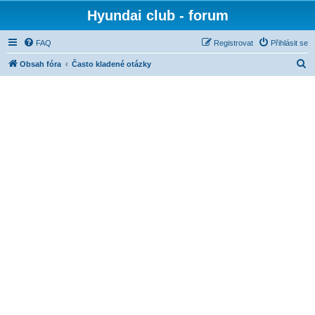
Hyundai club - forum
FAQ
Registrovat
Přihlásit se
H
Obsah fóra
Často kladené otázky
l
e
d
a
t