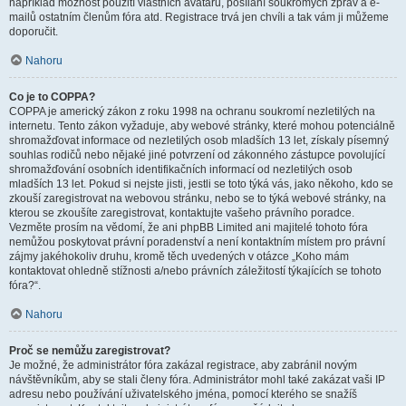
například možnost použití vlastních avatarů, posílání soukromých zpráv a e-
mailů ostatním členům fóra atd. Registrace trvá jen chvíli a tak vám ji můžeme
doporučit.
Nahoru
Co je to COPPA?
COPPA je americký zákon z roku 1998 na ochranu soukromí nezletilých na
internetu. Tento zákon vyžaduje, aby webové stránky, které mohou potenciálně
shromažďovat informace od nezletilých osob mladších 13 let, získaly písemný
souhlas rodičů nebo nějaké jiné potvrzení od zákonného zástupce povolující
shromažďování osobních identifikačních informací od nezletilých osob
mladších 13 let. Pokud si nejste jisti, jestli se toto týká vás, jako někoho, kdo se
zkouší zaregistrovat na webovou stránku, nebo se to týká webové stránky, na
kterou se zkoušíte zaregistrovat, kontaktujte vašeho právního poradce.
Vezměte prosím na vědomí, že ani phpBB Limited ani majitelé tohoto fóra
nemůžou poskytovat právní poradenství a není kontaktním místem pro právní
zájmy jakéhokoliv druhu, kromě těch uvedených v otázce „Koho mám
kontaktovat ohledně stížnosti a/nebo právních záležitostí týkajících se tohoto
fóra?“.
Nahoru
Proč se nemůžu zaregistrovat?
Je možné, že administrátor fóra zakázal registrace, aby zabránil novým
návštěvníkům, aby se stali členy fóra. Administrátor mohl také zakázat vaši IP
adresu nebo používání uživatelského jména, pomocí kterého se snažíš