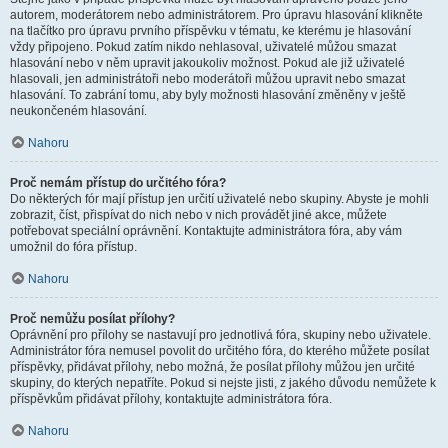
autorem, moderátorem nebo administrátorem. Pro úpravu hlasování klikněte
na tlačítko pro úpravu prvního příspěvku v tématu, ke kterému je hlasování
vždy připojeno. Pokud zatím nikdo nehlasoval, uživatelé můžou smazat
hlasování nebo v něm upravit jakoukoliv možnost. Pokud ale již uživatelé
hlasovali, jen administrátoři nebo moderátoři můžou upravit nebo smazat
hlasování. To zabrání tomu, aby byly možnosti hlasování změněny v ještě
neukončeném hlasování.
Nahoru
Proč nemám přístup do určitého fóra?
Do některých fór mají přístup jen určití uživatelé nebo skupiny. Abyste je mohli
zobrazit, číst, přispívat do nich nebo v nich provádět jiné akce, můžete
potřebovat speciální oprávnění. Kontaktujte administrátora fóra, aby vám
umožnil do fóra přístup.
Nahoru
Proč nemůžu posílat přílohy?
Oprávnění pro přílohy se nastavují pro jednotlivá fóra, skupiny nebo uživatele.
Administrátor fóra nemusel povolit do určitého fóra, do kterého můžete posílat
příspěvky, přidávat přílohy, nebo možná, že posílat přílohy můžou jen určité
skupiny, do kterých nepatříte. Pokud si nejste jisti, z jakého důvodu nemůžete k
příspěvkům přidávat přílohy, kontaktujte administrátora fóra.
Nahoru