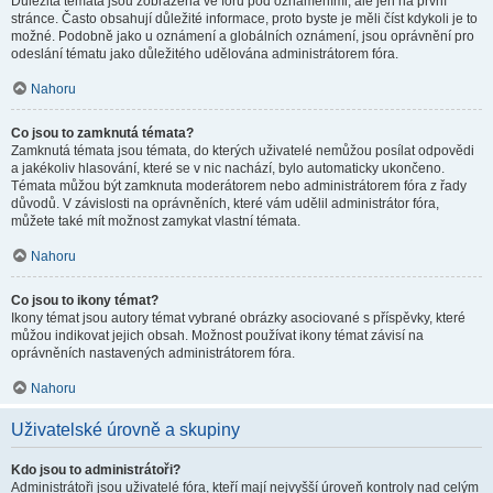
Důležitá témata jsou zobrazena ve fóru pod oznámeními, ale jen na první
stránce. Často obsahují důležité informace, proto byste je měli číst kdykoli je to
možné. Podobně jako u oznámení a globálních oznámení, jsou oprávnění pro
odeslání tématu jako důležitého udělována administrátorem fóra.
Nahoru
Co jsou to zamknutá témata?
Zamknutá témata jsou témata, do kterých uživatelé nemůžou posílat odpovědi
a jakékoliv hlasování, které se v nic nachází, bylo automaticky ukončeno.
Témata můžou být zamknuta moderátorem nebo administrátorem fóra z řady
důvodů. V závislosti na oprávněních, které vám udělil administrátor fóra,
můžete také mít možnost zamykat vlastní témata.
Nahoru
Co jsou to ikony témat?
Ikony témat jsou autory témat vybrané obrázky asociované s příspěvky, které
můžou indikovat jejich obsah. Možnost používat ikony témat závisí na
oprávněních nastavených administrátorem fóra.
Nahoru
Uživatelské úrovně a skupiny
Kdo jsou to administrátoři?
Administrátoři jsou uživatelé fóra, kteří mají nejvyšší úroveň kontroly nad celým