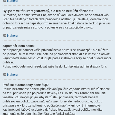
Nahoru
Byl jsem ve fóru zaregistrovaný, ale teď se nemůžu přihlásit?!
Je možné, že administrátor z nějakého důvodu deaktivoval nebo smazal váš
účet. Na některých fórech také pravidelně odstraňují uživatele, kteří dlouhou
dobu do fóra nic nenapsali, čímž se zmenší velikost databáze. Pokud je to váš
případ, zaregistrujte se znovu a pokuste se více zapojit do diskuzí.
Nahoru
Zapomněl jsem heslo!
Nepropadejte panice! Vaše původní heslo nelze sice získat zpět, ale můžete
ho jednoduše resetovat. Přejděte na přihlašovací stránku a klikněte na odkaz
Zapomněl/a jsem heslo
. Postupujte podle instrukcí a brzy se opět budete moci
přihlásit.
Pokud nebudete moci resetovat vaše heslo, kontaktujte administrátora fóra.
Nahoru
Proč se automaticky odhlašuji?
Pokud nezatrhnete během přihlašování políčko
Zapamatovat si mě
zůstanete
na fóru přihlášen jen po přednastavený čas. To slouží k zabránění zneužití
vašeho účtu někým jiným. Abyste zůstali přihlášeni, zatrhněte během
přihlašování políčko
Zapamatovat si mě
. To se ale nedoporučuje, pokud
přistupujete k fóru ze sdíleného počítače, např. v knihovně, internetové
kavárně, počítačové učebně atd. Pokud toto zaškrtávací políčko nevidíte,
znamená to, že administrátor fóra tuto funkci zakázal.