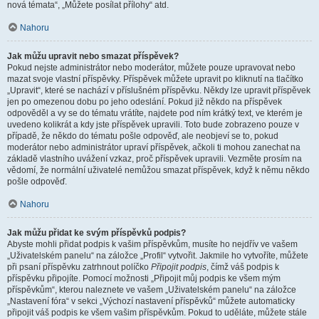
nová témata“, „Můžete posílat přílohy“ atd.
Nahoru
Jak můžu upravit nebo smazat příspěvek?
Pokud nejste administrátor nebo moderátor, můžete pouze upravovat nebo
mazat svoje vlastní příspěvky. Příspěvek můžete upravit po kliknutí na tlačítko
„Upravit“, které se nachází v příslušném příspěvku. Někdy lze upravit příspěvek
jen po omezenou dobu po jeho odeslání. Pokud již někdo na příspěvek
odpověděl a vy se do tématu vrátíte, najdete pod ním krátký text, ve kterém je
uvedeno kolikrát a kdy jste příspěvek upravili. Toto bude zobrazeno pouze v
případě, že někdo do tématu pošle odpověď, ale neobjeví se to, pokud
moderátor nebo administrátor upraví příspěvek, ačkoli ti mohou zanechat na
základě vlastního uvážení vzkaz, proč příspěvek upravili. Vezměte prosím na
vědomí, že normální uživatelé nemůžou smazat příspěvek, když k němu někdo
pošle odpověď.
Nahoru
Jak můžu přidat ke svým příspěvků podpis?
Abyste mohli přidat podpis k vašim příspěvkům, musíte ho nejdřív ve vašem
„Uživatelském panelu“ na záložce „Profil“ vytvořit. Jakmile ho vytvoříte, můžete
při psaní příspěvku zatrhnout políčko
Připojit podpis
, čímž váš podpis k
příspěvku připojíte. Pomocí možnosti „Připojit můj podpis ke všem mým
příspěvkům“, kterou naleznete ve vašem „Uživatelském panelu“ na záložce
„Nastavení fóra“ v sekci „Výchozí nastavení příspěvků“ můžete automaticky
připojit váš podpis ke všem vašim příspěvkům. Pokud to uděláte, můžete stále