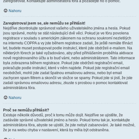
zaregistrovat. Kontaktujte administrátora fóra a požádejte ho o pomoc.
Nahoru
Zaregistroval jsem se, ale nemůžu se přihlásit!
Nejdříve zkontrolujte správnost vašeho uživatelského jména a hesla. Pokud
jsou správné, mohly se stát následující dvě věci. Pokud je ve fóru povolena
registrace v souladu s americkým zákonem na ochranu soukromí nezletilých
na internetu COPPA a vy jste během registrace zadali, že ještě nemáte třináct
let, budete muset postupovat podle instrukcí, které jste obdrželi e-mailem. Na
některých fórech je také vyžadováno, aby před přihlášením proběhla aktivace
nově registrovaného účtu a to buď vámi, nebo administrátorem. Tato informace
byla zobrazena během registrace. Pokud jste obdrželi registrační email,
pokračujte podle instrukcí, které v něm najdete. Pokud jste registrační email
neobdrželi, mohli jste zadat špatnou emailovou adresu, nebo byl email
zachycen spam filtrem a skončil ve složce se spamy. Pokud jste si jistí, že jste
zadali správnou emailovou adresu, zkuste s prosbou o pomoc kontaktovat
administrátora fóra.
Nahoru
Proč se nemůžu přihlásit?
Existuje několik důvodů, proč k tomu může dojít. Nejdříve se ujistěte, že
zadáváte správné uživatelské jméno a heslo. Pokud tomu tak je, kontaktujte
administrátora fóra, abyste se ujistili, že jste nebyli zabanováni. Je také možné,
že je na webu chyba v nastavení, která by měla být odstraněna.