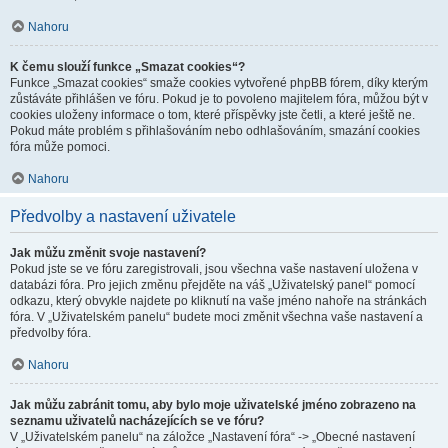
Nahoru
K čemu slouží funkce „Smazat cookies“?
Funkce „Smazat cookies“ smaže cookies vytvořené phpBB fórem, díky kterým
zůstáváte přihlášen ve fóru. Pokud je to povoleno majitelem fóra, můžou být v
cookies uloženy informace o tom, které příspěvky jste četli, a které ještě ne.
Pokud máte problém s přihlašováním nebo odhlašováním, smazání cookies
fóra může pomoci.
Nahoru
Předvolby a nastavení uživatele
Jak můžu změnit svoje nastavení?
Pokud jste se ve fóru zaregistrovali, jsou všechna vaše nastavení uložena v
databázi fóra. Pro jejich změnu přejděte na váš „Uživatelský panel“ pomocí
odkazu, který obvykle najdete po kliknutí na vaše jméno nahoře na stránkách
fóra. V „Uživatelském panelu“ budete moci změnit všechna vaše nastavení a
předvolby fóra.
Nahoru
Jak můžu zabránit tomu, aby bylo moje uživatelské jméno zobrazeno na
seznamu uživatelů nacházejících se ve fóru?
V „Uživatelském panelu“ na záložce „Nastavení fóra“ -> „Obecné nastavení