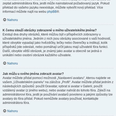
zeptat administrátora fóra, jestli může nainstalovat požadovaný jazyk. Pokud
překlad do vašeho jazyku neexistuje, můžete vytvořit nový překlad. Více
informací můžete najít na webu
phpBB
®.
Nahoru
K čemu slouží obrázky zobrazené u mého uživatelského jména?
Existují dva druhy obrázků, které můžou být v příspěvcích zobrazeny u
uživatelského jména. Jedním z nich jsou obrázky asociované s vaší hodností,
které obvykle vypadají jako hvězdičky, tečky nebo čtverečky a indikují, kolik
příspěvků jste odeslali, nebo pomáhají určit jakou mají uživatelé fóra funkci.
Další, obvykle větší obrázek, je známý jako avatar a obecně se jedná o
unikátní nebo osobní obrázek každého uživatele.
Nahoru
Jak můžu u svého jména zobrazit avatar?
Avatar můžete přidat pomocí možnosti „Nastavení avataru“, kterou najdete ve
vašem „Uživatelském panelu“ na záložce „Profil“. Avatar můžete přidat jedním z
následujících způsobů: použít Gravatar, vybrat si avatar v Galerii, použít
vzdálený avatar (z jiného webu), nebo avatar nahrát do tohoto fóra. Záleží na
administrátorovi fóra, jestli je používání avatarů povoleno a jakými způsoby lze
avatary do fóra přidat. Pokud nemůžete avatary používat, kontaktujte
administrátora fóra.
Nahoru