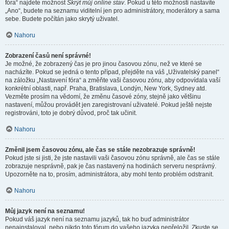
fóra“ najdete možnost
Skrýt můj online stav
. Pokud u této možnosti nastavíte
„Ano“, budete na seznamu viditelní jen pro administrátory, moderátory a sama
sebe. Budete počítán jako skrytý uživatel.
Nahoru
Zobrazení časů není správné!
Je možné, že zobrazený čas je pro jinou časovou zónu, než ve které se
nacházíte. Pokud se jedná o tento případ, přejděte na váš „Uživatelský panel“
na záložku „Nastavení fóra“ a změňte vaši časovou zónu, aby odpovídala vaší
konkrétní oblasti, např. Praha, Bratislava, Londýn, New York, Sydney atd.
Vezměte prosím na vědomí, že změnu časové zóny, stejně jako většinu
nastavení, můžou provádět jen zaregistrovaní uživatelé. Pokud ještě nejste
registrováni, toto je dobrý důvod, proč tak učinit.
Nahoru
Změnil jsem časovou zónu, ale čas se stále nezobrazuje správně!
Pokud jste si jisti, že jste nastavili vaši časovou zónu správně, ale čas se stále
zobrazuje nesprávně, pak je čas nastavený na hodinách serveru nesprávný.
Upozorněte na to, prosím, administrátora, aby mohl tento problém odstranit.
Nahoru
Můj jazyk není na seznamu!
Pokud váš jazyk není na seznamu jazyků, tak ho buď administrátor
nenainstaloval, nebo nikdo toto fórum do vašeho jazyka nepřeložil. Zkuste se