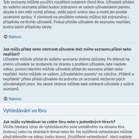
Tyto seznamy můžete použít k rozdělení ostatních členů fóra. Uživatelé přidáni
do vašeho seznamu přátel budou zobrazeni ve vašem uživatelském panelu,
abyste k nim měli rychlý přístup, viděli jejich online stav a mohli jim posílat
soukromé zprávy. V závislosti na použitém vzhledu můžou být zvýrazněny i
příspěvky od těchto uživatelů. Pokud přidáte uživatele do seznamu nepřátel,
budou jejich příspěvky skryty.
Nahoru
Jak můžu přidat nebo odstranit uživatele do/z mého seznamu přátel nebo
nepřátel?
Uživatele můžete přidat do vašeho seznamu dvěma způsoby. Po kliknutí na
jméno uživatele se dostanete na stránku s profilem uživatele, kde najdete
odkaz, pomocí kterého můžete uživatele přidat do seznamu přátel nebo
nepřátel. Nebo můžete ve vašem „Uživatelském panelu“ na záložce „Přátelé a
nepřátelé“ přímo přidat uživatele do jednoho ze seznamů vložením jejich
uživatelských jmen. Na stejné stránce můžete také odstranit uživatele z vašich
seznamů.
Nahoru
Vyhledávání ve fóru
Jak můžu vyhledávat na celém fóru nebo v jednotlivých fórech?
Vložte hledaný výraz do vyhledávacího pole umístěného na obsahu fóra
(indexu) nebo na stránkách témat nebo fór. Na rozšířené vyhledávání můžete
přejít kliknutím na odkaz (nebo ikonu) „Rozšířené vyhledávání“, který najdete