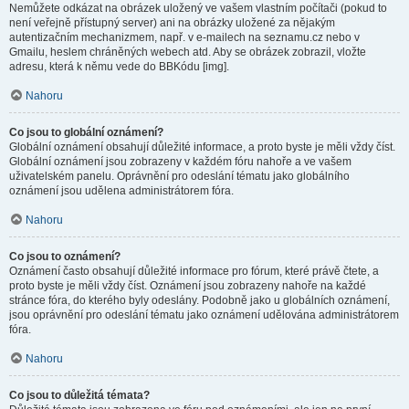
Nemůžete odkázat na obrázek uložený ve vašem vlastním počítači (pokud to
není veřejně přístupný server) ani na obrázky uložené za nějakým
autentizačním mechanizmem, např. v e-mailech na seznamu.cz nebo v
Gmailu, heslem chráněných webech atd. Aby se obrázek zobrazil, vložte
adresu, která k němu vede do BBKódu [img].
Nahoru
Co jsou to globální oznámení?
Globální oznámení obsahují důležité informace, a proto byste je měli vždy číst.
Globální oznámení jsou zobrazeny v každém fóru nahoře a ve vašem
uživatelském panelu. Oprávnění pro odeslání tématu jako globálního
oznámení jsou udělena administrátorem fóra.
Nahoru
Co jsou to oznámení?
Oznámení často obsahují důležité informace pro fórum, které právě čtete, a
proto byste je měli vždy číst. Oznámení jsou zobrazeny nahoře na každé
stránce fóra, do kterého byly odeslány. Podobně jako u globálních oznámení,
jsou oprávnění pro odeslání tématu jako oznámení udělována administrátorem
fóra.
Nahoru
Co jsou to důležitá témata?