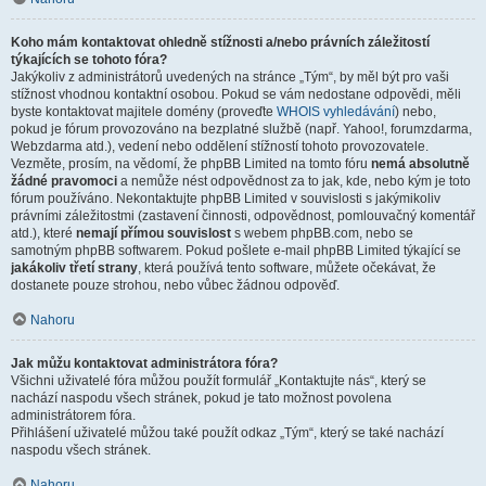
Koho mám kontaktovat ohledně stížnosti a/nebo právních záležitostí
týkajících se tohoto fóra?
Jakýkoliv z administrátorů uvedených na stránce „Tým“, by měl být pro vaši
stížnost vhodnou kontaktní osobou. Pokud se vám nedostane odpovědi, měli
byste kontaktovat majitele domény (proveďte
WHOIS vyhledávání
) nebo,
pokud je fórum provozováno na bezplatné službě (např. Yahoo!, forumzdarma,
Webzdarma atd.), vedení nebo oddělení stížností tohoto provozovatele.
Vezměte, prosím, na vědomí, že phpBB Limited na tomto fóru
nemá absolutně
žádné pravomoci
a nemůže nést odpovědnost za to jak, kde, nebo kým je toto
fórum používáno. Nekontaktujte phpBB Limited v souvislosti s jakýmikoliv
právními záležitostmi (zastavení činnosti, odpovědnost, pomlouvačný komentář
atd.), které
nemají přímou souvislost
s webem phpBB.com, nebo se
samotným phpBB softwarem. Pokud pošlete e-mail phpBB Limited týkající se
jakákoliv třetí strany
, která používá tento software, můžete očekávat, že
dostanete pouze strohou, nebo vůbec žádnou odpověď.
Nahoru
Jak můžu kontaktovat administrátora fóra?
Všichni uživatelé fóra můžou použít formulář „Kontaktujte nás“, který se
nachází naspodu všech stránek, pokud je tato možnost povolena
administrátorem fóra.
Přihlášení uživatelé můžou také použít odkaz „Tým“, který se také nachází
naspodu všech stránek.
Nahoru