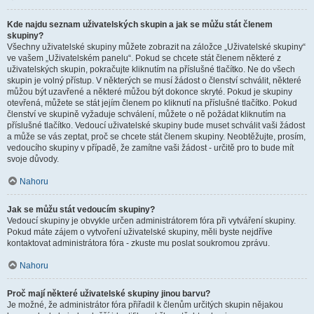
Kde najdu seznam uživatelských skupin a jak se můžu stát členem
skupiny?
Všechny uživatelské skupiny můžete zobrazit na záložce „Uživatelské skupiny“
ve vašem „Uživatelském panelu“. Pokud se chcete stát členem některé z
uživatelských skupin, pokračujte kliknutím na příslušné tlačítko. Ne do všech
skupin je volný přístup. V některých se musí žádost o členství schválit, některé
můžou být uzavřené a některé můžou být dokonce skryté. Pokud je skupiny
otevřená, můžete se stát jejím členem po kliknutí na příslušné tlačítko. Pokud
členství ve skupině vyžaduje schválení, můžete o ně požádat kliknutím na
příslušné tlačítko. Vedoucí uživatelské skupiny bude muset schválit vaši žádost
a může se vás zeptat, proč se chcete stát členem skupiny. Neobtěžujte, prosím,
vedoucího skupiny v případě, že zamítne vaši žádost - určitě pro to bude mít
svoje důvody.
Nahoru
Jak se můžu stát vedoucím skupiny?
Vedoucí skupiny je obvykle určen administrátorem fóra při vytváření skupiny.
Pokud máte zájem o vytvoření uživatelské skupiny, měli byste nejdříve
kontaktovat administrátora fóra - zkuste mu poslat soukromou zprávu.
Nahoru
Proč mají některé uživatelské skupiny jinou barvu?
Je možné, že administrátor fóra přiřadil k členům určitých skupin nějakou