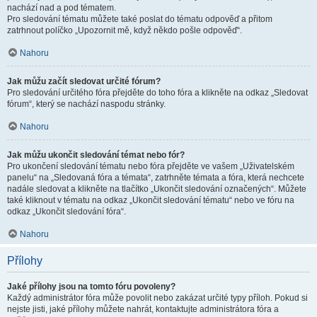
nachází nad a pod tématem.
Pro sledování tématu můžete také poslat do tématu odpověď a přitom
zatrhnout políčko „Upozornit mě, když někdo pošle odpověď“.
Nahoru
Jak můžu začít sledovat určité fórum?
Pro sledování určitého fóra přejděte do toho fóra a klikněte na odkaz „Sledovat
fórum“, který se nachází naspodu stránky.
Nahoru
Jak můžu ukončit sledování témat nebo fór?
Pro ukončení sledování tématu nebo fóra přejděte ve vašem „Uživatelském
panelu“ na „Sledovaná fóra a témata“, zatrhněte témata a fóra, která nechcete
nadále sledovat a klikněte na tlačítko „Ukončit sledování označených“. Můžete
také kliknout v tématu na odkaz „Ukončit sledování tématu“ nebo ve fóru na
odkaz „Ukončit sledování fóra“.
Nahoru
Přílohy
Jaké přílohy jsou na tomto fóru povoleny?
Každý administrátor fóra může povolit nebo zakázat určité typy příloh. Pokud si
nejste jisti, jaké přílohy můžete nahrát, kontaktujte administrátora fóra a