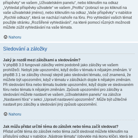
příspěvky“ ve vašem „Uživatelském panelu“, nebo kliknutím na odkaz
„Vyhledat příspěvky uživatele“ ve vašem „Profilu“ (zobrazí se po kliknutí na
vaše uživatelské jméno), nebo kliknutím na odkaz „Vaše příspěvky“ v nabídce
„Rychlé odkazy“, která se nachází nahoře na fóru. Pro vyhledání vašich témat
použijte stránku „Rozšířené vyhledávání“, na které pomocí různých možnosti
můžete zúžit vyhledávání na vaše témata.
Nahoru
Sledování a záložky
Jaký je rozdíl mezi záložkami a sledováním?
V phpBB 3.0 fungovali záložky velmi podobně jako záložky ve vašem
prohlížeči. Nebyli jste upozorněni, když došlo v tématu k nějakým změnám. V
phpBB 3.1 se záložky chovají stejně jako sledování tématu, což znamená, že
můžete být upozorněni, když v tématu v záložkách dojde k nějakým změnám.
Při sledování fóra nebo tématu budete upozorněni, když dojde ve sledovaném
fóru nebo tématu k nějakým změnám. Způsob upozornění pro záložky a
sledování můžete nastavit ve vašem „Uživatelském panelu“ na záložce
„Nastavení fóra“ v sekci „Upravit nastavení upozornění“. Může být užitečné
nastavit pro záložky a sledování jiný způsob upozornění.
Nahoru
Jak můžu přidat určité téma do záložek nebo téma začít sledovat?
Přidat určité téma do záložek nebo téma začít sledovat můžete kliknutím na
příslušný odkaz v nabídce „Nástroje tématu“ (obvykle má ikonu klíče), která se