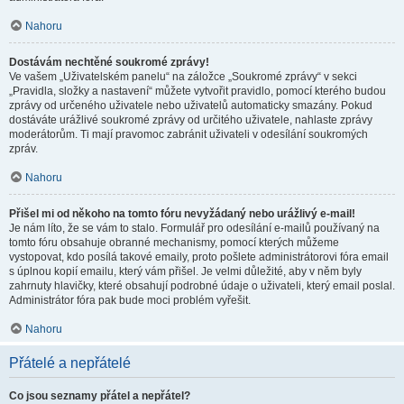
Nahoru
Dostávám nechtěné soukromé zprávy!
Ve vašem „Uživatelském panelu“ na záložce „Soukromé zprávy“ v sekci
„Pravidla, složky a nastavení“ můžete vytvořit pravidlo, pomocí kterého budou
zprávy od určeného uživatele nebo uživatelů automaticky smazány. Pokud
dostáváte urážlivé soukromé zprávy od určitého uživatele, nahlaste zprávy
moderátorům. Ti mají pravomoc zabránit uživateli v odesílání soukromých
zpráv.
Nahoru
Přišel mi od někoho na tomto fóru nevyžádaný nebo urážlivý e-mail!
Je nám líto, že se vám to stalo. Formulář pro odesílání e-mailů používaný na
tomto fóru obsahuje obranné mechanismy, pomocí kterých můžeme
vystopovat, kdo posílá takové emaily, proto pošlete administrátorovi fóra email
s úplnou kopií emailu, který vám přišel. Je velmi důležité, aby v něm byly
zahrnuty hlavičky, které obsahují podrobné údaje o uživateli, který email poslal.
Administrátor fóra pak bude moci problém vyřešit.
Nahoru
Přátelé a nepřátelé
Co jsou seznamy přátel a nepřátel?