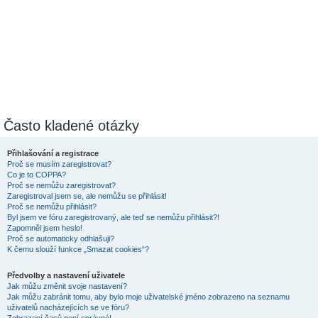
Často kladené otázky
Přihlašování a registrace
Proč se musím zaregistrovat?
Co je to COPPA?
Proč se nemůžu zaregistrovat?
Zaregistroval jsem se, ale nemůžu se přihlásit!
Proč se nemůžu přihlásit?
Byl jsem ve fóru zaregistrovaný, ale teď se nemůžu přihlásit?!
Zapomněl jsem heslo!
Proč se automaticky odhlašuji?
K čemu slouží funkce „Smazat cookies“?
Předvolby a nastavení uživatele
Jak můžu změnit svoje nastavení?
Jak můžu zabránit tomu, aby bylo moje uživatelské jméno zobrazeno na seznamu
uživatelů nacházejících se ve fóru?