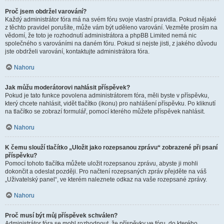
Proč jsem obdržel varování?
Každý administrátor fóra má na svém fóru svoje vlastní pravidla. Pokud nějaké
z těchto pravidel porušíte, může vám být uděleno varování. Vezměte prosím na
vědomí, že toto je rozhodnutí administrátora a phpBB Limited nemá nic
společného s varováními na daném fóru. Pokud si nejste jisti, z jakého důvodu
jste obdrželi varování, kontaktujte administrátora fóra.
Nahoru
Jak můžu moderátorovi nahlásit příspěvek?
Pokud je tato funkce povolena administrátorem fóra, měli byste v příspěvku,
který chcete nahlásit, vidět tlačítko (ikonu) pro nahlášení příspěvku. Po kliknutí
na tlačítko se zobrazí formulář, pomocí kterého můžete příspěvek nahlásit.
Nahoru
K čemu slouží tlačítko „Uložit jako rozepsanou zprávu“ zobrazené při psaní
příspěvku?
Pomocí tohoto tlačítka můžete uložit rozepsanou zprávu, abyste ji mohli
dokončit a odeslat později. Pro načtení rozepsaných zpráv přejděte na váš
„Uživatelský panel“, ve kterém naleznete odkaz na vaše rozepsané zprávy.
Nahoru
Proč musí být můj příspěvek schválen?
Administrátor fóra se mohl rozhodnout, že příspěvky ve fóru, do kterého