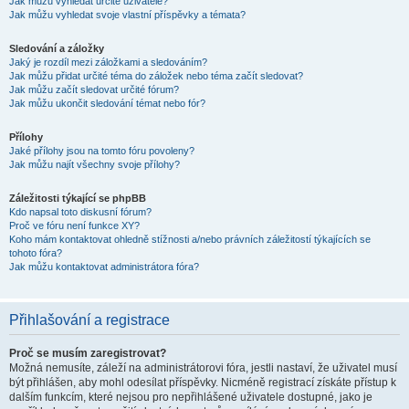
Jak můžu vyhledat určité uživatele?
Jak můžu vyhledat svoje vlastní příspěvky a témata?
Sledování a záložky
Jaký je rozdíl mezi záložkami a sledováním?
Jak můžu přidat určité téma do záložek nebo téma začít sledovat?
Jak můžu začít sledovat určité fórum?
Jak můžu ukončit sledování témat nebo fór?
Přílohy
Jaké přílohy jsou na tomto fóru povoleny?
Jak můžu najít všechny svoje přílohy?
Záležitosti týkající se phpBB
Kdo napsal toto diskusní fórum?
Proč ve fóru není funkce XY?
Koho mám kontaktovat ohledně stížnosti a/nebo právních záležitostí týkajících se
tohoto fóra?
Jak můžu kontaktovat administrátora fóra?
Přihlašování a registrace
Proč se musím zaregistrovat?
Možná nemusíte, záleží na administrátorovi fóra, jestli nastaví, že uživatel musí
být přihlášen, aby mohl odesílat příspěvky. Nicméně registrací získáte přístup k
dalším funkcím, které nejsou pro nepřihlášené uživatele dostupné, jako je