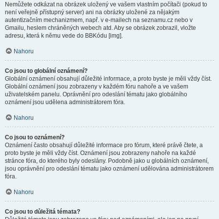
Nemůžete odkázat na obrázek uložený ve vašem vlastním počítači (pokud to
není veřejně přístupný server) ani na obrázky uložené za nějakým
autentizačním mechanizmem, např. v e-mailech na seznamu.cz nebo v
Gmailu, heslem chráněných webech atd. Aby se obrázek zobrazil, vložte
adresu, která k němu vede do BBKódu [img].
Nahoru
Co jsou to globální oznámení?
Globální oznámení obsahují důležité informace, a proto byste je měli vždy číst.
Globální oznámení jsou zobrazeny v každém fóru nahoře a ve vašem
uživatelském panelu. Oprávnění pro odeslání tématu jako globálního
oznámení jsou udělena administrátorem fóra.
Nahoru
Co jsou to oznámení?
Oznámení často obsahují důležité informace pro fórum, které právě čtete, a
proto byste je měli vždy číst. Oznámení jsou zobrazeny nahoře na každé
stránce fóra, do kterého byly odeslány. Podobně jako u globálních oznámení,
jsou oprávnění pro odeslání tématu jako oznámení udělována administrátorem
fóra.
Nahoru
Co jsou to důležitá témata?