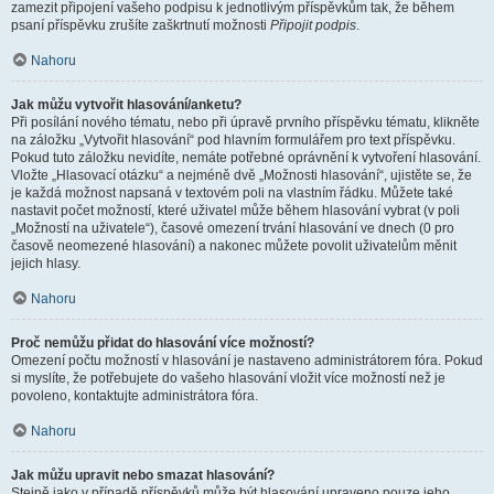
zamezit připojení vašeho podpisu k jednotlivým příspěvkům tak, že během
psaní příspěvku zrušíte zaškrtnutí možnosti
Připojit podpis
.
Nahoru
Jak můžu vytvořit hlasování/anketu?
Při posílání nového tématu, nebo při úpravě prvního příspěvku tématu, klikněte
na záložku „Vytvořit hlasování“ pod hlavním formulářem pro text příspěvku.
Pokud tuto záložku nevidíte, nemáte potřebné oprávnění k vytvoření hlasování.
Vložte „Hlasovací otázku“ a nejméně dvě „Možnosti hlasování“, ujistěte se, že
je každá možnost napsaná v textovém poli na vlastním řádku. Můžete také
nastavit počet možností, které uživatel může během hlasování vybrat (v poli
„Možností na uživatele“), časové omezení trvání hlasování ve dnech (0 pro
časově neomezené hlasování) a nakonec můžete povolit uživatelům měnit
jejich hlasy.
Nahoru
Proč nemůžu přidat do hlasování více možností?
Omezení počtu možností v hlasování je nastaveno administrátorem fóra. Pokud
si myslíte, že potřebujete do vašeho hlasování vložit více možností než je
povoleno, kontaktujte administrátora fóra.
Nahoru
Jak můžu upravit nebo smazat hlasování?
Stejně jako v případě příspěvků může být hlasování upraveno pouze jeho