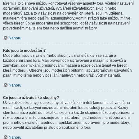
fórem. Tito členové můžou kontrolovat všechny aspekty fóra, včetně nastavení
oprávnění, banování uživatelů, vytváření uživatelských skupin nebo
moderátorů atd. a to v závislosti na oprávněních, která jsou jim udělena
majitelem fóra nebo dalšími administrátory. Administrátoři také můžou mít ve
všech fórech úplné moderátorské schopnosti, opět v závislosti na nastavení
provedeném majitelem fóra nebo dalšími administrátory.
Nahoru
Kdo jsou to moderátoři?
Moderátoři jsou uživatelé (nebo skupiny uživatelů), kteří se starají o
každodenní chod fóra. Mají pravomoc k upravování a mazání příspěvků a
zamykání, odemykání, přesunování, mazání a rozdělování témat ve fórech,
která moderují. Obecně jsou moderátoři přítomni, aby zabraňovali uživatelů v
psaní mimo téma nebo v posílání hanlivých nebo urážlivých materiálů.
Nahoru
Co jsou to uživatelské skupiny?
Uživatelské skupiny jsou skupiny uživatelů, které dělí komunitu uživatelů na
menší části, se kterými můžou administrátoři fóra snadněji pracovat. Každý
člen fóra může patřit do několika skupin a každé skupině můžou být přiřazena
různá oprávnění. To umožňuje administrátorům jednoduše měnit oprávnění
pro mnoho uživatelů najednou, například změnit oprávnění pro moderátory,
nebo povolit uživatelům přístup do soukromého fóra.
Nahoru