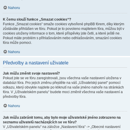
Nahoru
K čemu slouží funkce „Smazat cookies“?
Funkce „Smazat cookies“ smaže cookies vytvořené phpBB fórem, díky kterým
zůstáváte přihlášen ve fóru. Pokud je to povoleno majitelem fóra, můžou být v
cookies uloženy informace o tom, které příspěvky jste četli, a které ještě ne.
Pokud máte problém s přihlašováním nebo odhlašováním, smazání cookies
fóra může pomoci.
Nahoru
Předvolby a nastavení uživatele
Jak můžu změnit svoje nastavení?
Pokud jste se ve fóru zaregistrovali, jsou všechna vaše nastavení uložena v
databázi fóra. Pro jejich změnu přejděte na váš „Uživatelský panel“ pomocí
odkazu, který obvykle najdete po kliknutí na vaše jméno nahoře na stránkách
fóra. V „Uživatelském panelu“ budete moci změnit všechna vaše nastavení a
předvolby fóra.
Nahoru
Jak můžu zabránit tomu, aby bylo moje uživatelské jméno zobrazeno na
seznamu uživatelů nacházejících se ve fóru?
V „Uživatelském panelu“ na záložce „Nastavení fóra“ -> „Obecné nastavení