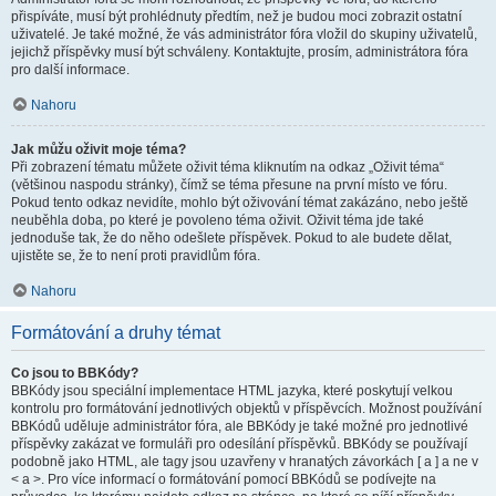
přispíváte, musí být prohlédnuty předtím, než je budou moci zobrazit ostatní
uživatelé. Je také možné, že vás administrátor fóra vložil do skupiny uživatelů,
jejichž příspěvky musí být schváleny. Kontaktujte, prosím, administrátora fóra
pro další informace.
Nahoru
Jak můžu oživit moje téma?
Při zobrazení tématu můžete oživit téma kliknutím na odkaz „Oživit téma“
(většinou naspodu stránky), čímž se téma přesune na první místo ve fóru.
Pokud tento odkaz nevidíte, mohlo být oživování témat zakázáno, nebo ještě
neuběhla doba, po které je povoleno téma oživit. Oživit téma jde také
jednoduše tak, že do něho odešlete příspěvek. Pokud to ale budete dělat,
ujistěte se, že to není proti pravidlům fóra.
Nahoru
Formátování a druhy témat
Co jsou to BBKódy?
BBKódy jsou speciální implementace HTML jazyka, které poskytují velkou
kontrolu pro formátování jednotlivých objektů v příspěvcích. Možnost používání
BBKódů uděluje administrátor fóra, ale BBKódy je také možné pro jednotlivé
příspěvky zakázat ve formuláři pro odesílání příspěvků. BBKódy se používají
podobně jako HTML, ale tagy jsou uzavřeny v hranatých závorkách [ a ] a ne v
< a >. Pro více informací o formátování pomocí BBKódů se podívejte na