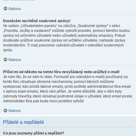
Nahoru
Dostávám nechtěné soukromé zprávy!
Ve vašem „Uživatelském panelu“ na záložce „Soukromé zprávy“ v sekci
„Pravidla, složky a nastavení“ můžete vytvořit pravidlo, pomocí kterého budou
zprávy od určeného uživatele nebo uživatelů automaticky smazány. Pokud
dostáváte urážlivé soukromé zprávy od určitého uživatele, nahlaste zprávy
moderátorům. Ti mají pravomoc zabránit uživateli v odesílání soukromých
zpráv.
Nahoru
Přišel mi od někoho na tomto fóru nevyžádaný nebo urážlivý e-mail!
Je nám líto, že se vám to stalo. Formulář pro odesílání e-mailů používaný na
tomto fóru obsahuje obranné mechanismy, pomocí kterých můžeme
vystopovat, kdo posílá takové emaily, proto pošlete administrátorovi fóra email
s úplnou kopií emailu, který vám přišel. Je velmi důležité, aby v něm byly
zahrnuty hlavičky, které obsahují podrobné údaje o uživateli, který email poslal.
Administrátor fóra pak bude moci problém vyřešit.
Nahoru
Přátelé a nepřátelé
Co jsou seznamy přátel a nepřátel?