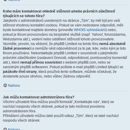
Koho mám kontaktovat ohledně stížnosti a/nebo právních záležitostí
týkajících se tohoto fóra?
Jakýkoliv z administrátorů uvedených na stránce „Tým“, by měl být pro vaši
stížnost vhodnou kontaktní osobou. Pokud se vám nedostane odpovědi, měli
byste kontaktovat majitele domény (proveďte
WHOIS vyhledávání
) nebo,
pokud je fórum provozováno na bezplatné službě (např. Yahoo!, forumzdarma,
Webzdarma atd.), vedení nebo oddělení stížností tohoto provozovatele.
Vezměte, prosím, na vědomí, že phpBB Limited na tomto fóru
nemá absolutně
žádné pravomoci
a nemůže nést odpovědnost za to jak, kde, nebo kým je toto
fórum používáno. Nekontaktujte phpBB Limited v souvislosti s jakýmikoliv
právními záležitostmi (zastavení činnosti, odpovědnost, pomlouvačný komentář
atd.), které
nemají přímou souvislost
s webem phpBB.com, nebo se
samotným phpBB softwarem. Pokud pošlete e-mail phpBB Limited týkající se
jakákoliv třetí strany
, která používá tento software, můžete očekávat, že
dostanete pouze strohou, nebo vůbec žádnou odpověď.
Nahoru
Jak můžu kontaktovat administrátora fóra?
Všichni uživatelé fóra můžou použít formulář „Kontaktujte nás“, který se
nachází naspodu všech stránek, pokud je tato možnost povolena
administrátorem fóra.
Přihlášení uživatelé můžou také použít odkaz „Tým“, který se také nachází
naspodu všech stránek.
Nahoru