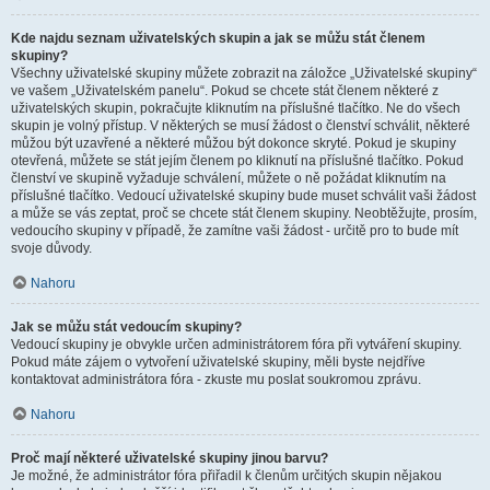
Kde najdu seznam uživatelských skupin a jak se můžu stát členem
skupiny?
Všechny uživatelské skupiny můžete zobrazit na záložce „Uživatelské skupiny“
ve vašem „Uživatelském panelu“. Pokud se chcete stát členem některé z
uživatelských skupin, pokračujte kliknutím na příslušné tlačítko. Ne do všech
skupin je volný přístup. V některých se musí žádost o členství schválit, některé
můžou být uzavřené a některé můžou být dokonce skryté. Pokud je skupiny
otevřená, můžete se stát jejím členem po kliknutí na příslušné tlačítko. Pokud
členství ve skupině vyžaduje schválení, můžete o ně požádat kliknutím na
příslušné tlačítko. Vedoucí uživatelské skupiny bude muset schválit vaši žádost
a může se vás zeptat, proč se chcete stát členem skupiny. Neobtěžujte, prosím,
vedoucího skupiny v případě, že zamítne vaši žádost - určitě pro to bude mít
svoje důvody.
Nahoru
Jak se můžu stát vedoucím skupiny?
Vedoucí skupiny je obvykle určen administrátorem fóra při vytváření skupiny.
Pokud máte zájem o vytvoření uživatelské skupiny, měli byste nejdříve
kontaktovat administrátora fóra - zkuste mu poslat soukromou zprávu.
Nahoru
Proč mají některé uživatelské skupiny jinou barvu?
Je možné, že administrátor fóra přiřadil k členům určitých skupin nějakou