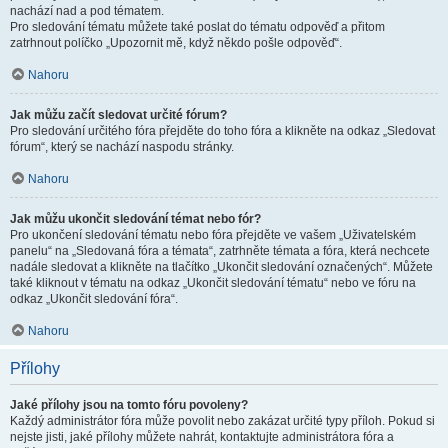
nachází nad a pod tématem.
Pro sledování tématu můžete také poslat do tématu odpověď a přitom
zatrhnout políčko „Upozornit mě, když někdo pošle odpověď“.
Nahoru
Jak můžu začít sledovat určité fórum?
Pro sledování určitého fóra přejděte do toho fóra a klikněte na odkaz „Sledovat
fórum“, který se nachází naspodu stránky.
Nahoru
Jak můžu ukončit sledování témat nebo fór?
Pro ukončení sledování tématu nebo fóra přejděte ve vašem „Uživatelském
panelu“ na „Sledovaná fóra a témata“, zatrhněte témata a fóra, která nechcete
nadále sledovat a klikněte na tlačítko „Ukončit sledování označených“. Můžete
také kliknout v tématu na odkaz „Ukončit sledování tématu“ nebo ve fóru na
odkaz „Ukončit sledování fóra“.
Nahoru
Přílohy
Jaké přílohy jsou na tomto fóru povoleny?
Každý administrátor fóra může povolit nebo zakázat určité typy příloh. Pokud si
nejste jisti, jaké přílohy můžete nahrát, kontaktujte administrátora fóra a