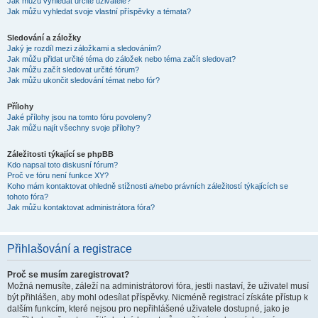
Jak můžu vyhledat určité uživatele?
Jak můžu vyhledat svoje vlastní příspěvky a témata?
Sledování a záložky
Jaký je rozdíl mezi záložkami a sledováním?
Jak můžu přidat určité téma do záložek nebo téma začít sledovat?
Jak můžu začít sledovat určité fórum?
Jak můžu ukončit sledování témat nebo fór?
Přílohy
Jaké přílohy jsou na tomto fóru povoleny?
Jak můžu najít všechny svoje přílohy?
Záležitosti týkající se phpBB
Kdo napsal toto diskusní fórum?
Proč ve fóru není funkce XY?
Koho mám kontaktovat ohledně stížnosti a/nebo právních záležitostí týkajících se
tohoto fóra?
Jak můžu kontaktovat administrátora fóra?
Přihlašování a registrace
Proč se musím zaregistrovat?
Možná nemusíte, záleží na administrátorovi fóra, jestli nastaví, že uživatel musí
být přihlášen, aby mohl odesílat příspěvky. Nicméně registrací získáte přístup k
dalším funkcím, které nejsou pro nepřihlášené uživatele dostupné, jako je