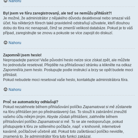
Nahoru
Byl jsem ve fóru zaregistrovaný, ale teď se nemůžu přihlásit?!
Je možné, že administrátor z nějakého důvodu deaktivoval nebo smazal váš
účet. Na některých fórech také pravidelně odstraňují uživatele, kteří dlouhou
dobu do fóra nic nenapsali, čímž se zmenší velikost databáze. Pokud je to váš
případ, zaregistrujte se znovu a pokuste se více zapojit do diskuzí.
Nahoru
Zapomněl jsem heslo!
Nepropadejte panice! Vaše původní heslo nelze sice získat zpět, ale můžete
ho jednoduše resetovat. Přejděte na přihlašovací stránku a klikněte na odkaz
Zapomněl/a jsem heslo
. Postupujte podle instrukcí a brzy se opět budete moci
přihlásit.
Pokud nebudete moci resetovat vaše heslo, kontaktujte administrátora fóra.
Nahoru
Proč se automaticky odhlašuji?
Pokud nezatrhnete během přihlašování políčko
Zapamatovat si mě
zůstanete
na fóru přihlášen jen po přednastavený čas. To slouží k zabránění zneužití
vašeho účtu někým jiným. Abyste zůstali přihlášeni, zatrhněte během
přihlašování políčko
Zapamatovat si mě
. To se ale nedoporučuje, pokud
přistupujete k fóru ze sdíleného počítače, např. v knihovně, internetové
kavárně, počítačové učebně atd. Pokud toto zaškrtávací políčko nevidíte,
znamená to, že administrátor fóra tuto funkci zakázal.