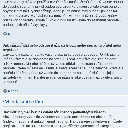
Tyto seznamy můžete použít k rozdělení ostatních členů fóra. Uživatelé přidáni
do vašeho seznamu přátel budou zobrazeni ve vašem uživatelském panelu,
abyste k nim měli rychlý přístup, viděli jejich online stav a mohli jim posílat
soukromé zprávy. V závislosti na použitém vzhledu můžou být zvýrazněny i
příspěvky od těchto uživatelů. Pokud přidáte uživatele do seznamu nepřátel,
budou jejich příspěvky skryty.
Nahoru
Jak můžu přidat nebo odstranit uživatele do/z mého seznamu přátel nebo
nepřátel?
Uživatele můžete přidat do vašeho seznamu dvěma způsoby. Po kliknutí na
jméno uživatele se dostanete na stránku s profilem uživatele, kde najdete
odkaz, pomocí kterého můžete uživatele přidat do seznamu přátel nebo
nepřátel. Nebo můžete ve vašem „Uživatelském panelu“ na záložce „Přátelé a
nepřátelé“ přímo přidat uživatele do jednoho ze seznamů vložením jejich
uživatelských jmen. Na stejné stránce můžete také odstranit uživatele z vašich
seznamů.
Nahoru
Vyhledávání ve fóru
Jak můžu vyhledávat na celém fóru nebo v jednotlivých fórech?
Vložte hledaný výraz do vyhledávacího pole umístěného na obsahu fóra
(indexu) nebo na stránkách témat nebo fór. Na rozšířené vyhledávání můžete
přejít kliknutím na odkaz (nebo ikonu) „Rozšířené vyhledávání“, který najdete