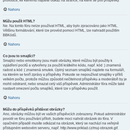
průvodce, ke kterému najdete odkaz na stránce, na které se píší příspěvky.
Nahoru
Můžu použít HTML?
Ne. Na tomto fóru nelze používat HTML, aby bylo zpracováno jako HTML.
Většinu formátování, které lze provést pomocí HTML, lze nahradit použitím
BBKódů.
Nahoru
Co jsou to smajlíci?
Smajlíci nebo emotikony jsou malé obrázky, které můžou být použity k
vyjádření pocitů a vytvořeny za použití krátkého kódu, např. kód :) znamená
radost a kód :( znamená smutek. Úplný seznam smajlíků najdete na formuláři,
na kterém se tvoří zprávy a příspěvky. Pokuste se nepoužívat smajlíky v příliš
velkém počtu, protože můžou způsobit nečitelnost příspěvku a moderátoři by je
mohli odstranit, nebo smazat celý váš příspěvek. Administrátor fóra může také
nastavit omezení počtu smajlíků, které lze v příspěvku použít.
Nahoru
Můžu do příspěvků přidávat obrázky?
Ano, obrázky můžou být ve vašich příspěvcích zobrazeny. Pokud administrátor
povolil ve fóru používání příloh, budete moci nahrát obrázek do fóra. V
opačném případě musíte odkázat na obrázek, který se nachází na veřejně
přístupném webovém serveru, např. http://www.priklad.cz/muj-obrazek.gif.