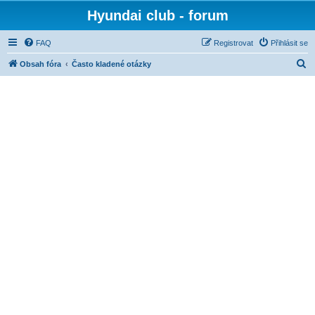
Hyundai club - forum
FAQ
Registrovat
Přihlásit se
H
Obsah fóra
Často kladené otázky
l
e
d
a
t