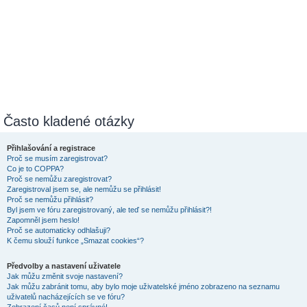
Často kladené otázky
Přihlašování a registrace
Proč se musím zaregistrovat?
Co je to COPPA?
Proč se nemůžu zaregistrovat?
Zaregistroval jsem se, ale nemůžu se přihlásit!
Proč se nemůžu přihlásit?
Byl jsem ve fóru zaregistrovaný, ale teď se nemůžu přihlásit?!
Zapomněl jsem heslo!
Proč se automaticky odhlašuji?
K čemu slouží funkce „Smazat cookies“?
Předvolby a nastavení uživatele
Jak můžu změnit svoje nastavení?
Jak můžu zabránit tomu, aby bylo moje uživatelské jméno zobrazeno na seznamu
uživatelů nacházejících se ve fóru?