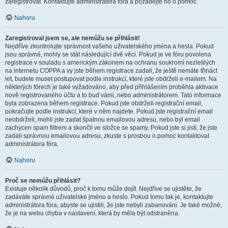
zaregistrovat. Kontaktujte administrátora fóra a požádejte ho o pomoc.
Nahoru
Zaregistroval jsem se, ale nemůžu se přihlásit!
Nejdříve zkontrolujte správnost vašeho uživatelského jména a hesla. Pokud
jsou správné, mohly se stát následující dvě věci. Pokud je ve fóru povolena
registrace v souladu s americkým zákonem na ochranu soukromí nezletilých
na internetu COPPA a vy jste během registrace zadali, že ještě nemáte třináct
let, budete muset postupovat podle instrukcí, které jste obdrželi e-mailem. Na
některých fórech je také vyžadováno, aby před přihlášením proběhla aktivace
nově registrovaného účtu a to buď vámi, nebo administrátorem. Tato informace
byla zobrazena během registrace. Pokud jste obdrželi registrační email,
pokračujte podle instrukcí, které v něm najdete. Pokud jste registrační email
neobdrželi, mohli jste zadat špatnou emailovou adresu, nebo byl email
zachycen spam filtrem a skončil ve složce se spamy. Pokud jste si jistí, že jste
zadali správnou emailovou adresu, zkuste s prosbou o pomoc kontaktovat
administrátora fóra.
Nahoru
Proč se nemůžu přihlásit?
Existuje několik důvodů, proč k tomu může dojít. Nejdříve se ujistěte, že
zadáváte správné uživatelské jméno a heslo. Pokud tomu tak je, kontaktujte
administrátora fóra, abyste se ujistili, že jste nebyli zabanováni. Je také možné,
že je na webu chyba v nastavení, která by měla být odstraněna.