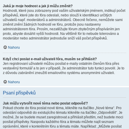
Jaká je moje hodnost a jak ji můžu změnit?
Hodnosti, které jsou zobrazeny pod vaším uživatelským jménem, indikují počet
příspěvků, které jste do fóra odeslali, nebo slouží k identifikaci určitých
uživatelů např. moderátorů a administrátorů. Obecně řečeno, nemůžete sami
změnit znění žádných hodností ve fóru, protože jsou nastaveny
administrátorem fóra. Prosím, nezatěžujte fórum zbytečným přispíváním jen
proto, abyste dosáhli vyšší hodnosti. Na většině fór to nebude tolerováno a
moderátor nebo administrátor jednoduše sníží váš počet příspěvků.
Nahoru
Když chci poslat e-mail uživateli fóra, musím se přihlásit?
Jen registrovaní uživatelé můžou posílat e-maily ostatním členům fóra přes
vestavěný formulář a to jen v případě, že administrátor tuto funkci povolil. Je to
z důvodu zabránění zneužití emailového systému anonymními uživateli.
Nahoru
Psaní příspěvků
Jak můžu vytvořit nové téma nebo poslat odpověď?
Pokud chcete do fóra poslat nové téma, klikněte na tlačítko „Nové téma“. Pro
odeslání odpovědi do existujícího tématu klikněte na tlačítko „Odpovědět“. Je
možné, že se budete muset zaregistrovat a přihlásit předtím, než budete moci
posílat příspěvky. Naspodu každého fóra a tématu můžete najít seznam
oprávnění, které v konkrétním fóru a tématu máte. Například: „Můžete posílat