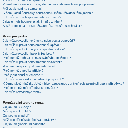
Zobrazení časů není správné!
Změnil jsem časovou zónu, ale čas se stále nezobrazuje správně!
Můj jazyk není na seznamu!
K čemu slouží obrázky zobrazené u mého uživatelského jména?
Jak můžu u svého jména zobrazit avatar?
Jaká je moje hodnost a jak ji můžu změnit?
Když chci poslat e-mail uživateli fóra, musím se přihlásit?
Psaní příspěvků
Jak můžu vytvořit nové téma nebo poslat odpověď?
Jak můžu upravit nebo smazat příspěvek?
Jak můžu přidat ke svým příspěvků podpis?
Jak můžu vytvořit hlasování/anketu?
Proč nemůžu přidat do hlasování více možností?
Jak můžu upravit nebo smazat hlasování?
Proč nemám přístup do určitého fóra?
Proč nemůžu posílat přílohy?
Proč jsem obdržel varování?
Jak můžu moderátorovi nahlásit příspěvek?
K čemu slouží tlačítko „Uložit jako rozepsanou zprávu“ zobrazené při psaní příspěvku?
Proč musí být můj příspěvek schválen?
Jak můžu oživit moje téma?
Formátování a druhy témat
Co jsou to BBKódy?
Můžu použít HTML?
Co jsou to smajlíci?
Můžu do příspěvků přidávat obrázky?
Co jsou to globální oznámení?