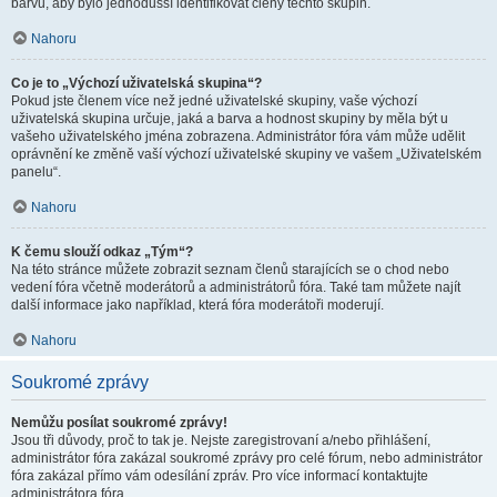
barvu, aby bylo jednodušší identifikovat členy těchto skupin.
Nahoru
Co je to „Výchozí uživatelská skupina“?
Pokud jste členem více než jedné uživatelské skupiny, vaše výchozí
uživatelská skupina určuje, jaká a barva a hodnost skupiny by měla být u
vašeho uživatelského jména zobrazena. Administrátor fóra vám může udělit
oprávnění ke změně vaší výchozí uživatelské skupiny ve vašem „Uživatelském
panelu“.
Nahoru
K čemu slouží odkaz „Tým“?
Na této stránce můžete zobrazit seznam členů starajících se o chod nebo
vedení fóra včetně moderátorů a administrátorů fóra. Také tam můžete najít
další informace jako například, která fóra moderátoři moderují.
Nahoru
Soukromé zprávy
Nemůžu posílat soukromé zprávy!
Jsou tři důvody, proč to tak je. Nejste zaregistrovaní a/nebo přihlášení,
administrátor fóra zakázal soukromé zprávy pro celé fórum, nebo administrátor
fóra zakázal přímo vám odesílání zpráv. Pro více informací kontaktujte
administrátora fóra.