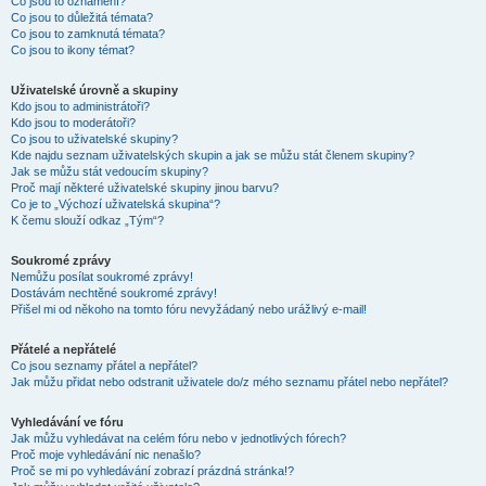
Co jsou to oznámení?
Co jsou to důležitá témata?
Co jsou to zamknutá témata?
Co jsou to ikony témat?
Uživatelské úrovně a skupiny
Kdo jsou to administrátoři?
Kdo jsou to moderátoři?
Co jsou to uživatelské skupiny?
Kde najdu seznam uživatelských skupin a jak se můžu stát členem skupiny?
Jak se můžu stát vedoucím skupiny?
Proč mají některé uživatelské skupiny jinou barvu?
Co je to „Výchozí uživatelská skupina“?
K čemu slouží odkaz „Tým“?
Soukromé zprávy
Nemůžu posílat soukromé zprávy!
Dostávám nechtěné soukromé zprávy!
Přišel mi od někoho na tomto fóru nevyžádaný nebo urážlivý e-mail!
Přátelé a nepřátelé
Co jsou seznamy přátel a nepřátel?
Jak můžu přidat nebo odstranit uživatele do/z mého seznamu přátel nebo nepřátel?
Vyhledávání ve fóru
Jak můžu vyhledávat na celém fóru nebo v jednotlivých fórech?
Proč moje vyhledávání nic nenašlo?
Proč se mi po vyhledávání zobrazí prázdná stránka!?