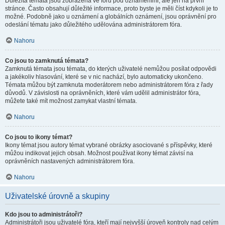
Důležitá témata jsou zobrazena ve fóru pod oznámeními, ale jen na první
stránce. Často obsahují důležité informace, proto byste je měli číst kdykoli je to
možné. Podobně jako u oznámení a globálních oznámení, jsou oprávnění pro
odeslání tématu jako důležitého udělována administrátorem fóra.
Nahoru
Co jsou to zamknutá témata?
Zamknutá témata jsou témata, do kterých uživatelé nemůžou posílat odpovědi
a jakékoliv hlasování, které se v nic nachází, bylo automaticky ukončeno.
Témata můžou být zamknuta moderátorem nebo administrátorem fóra z řady
důvodů. V závislosti na oprávněních, které vám udělil administrátor fóra,
můžete také mít možnost zamykat vlastní témata.
Nahoru
Co jsou to ikony témat?
Ikony témat jsou autory témat vybrané obrázky asociované s příspěvky, které
můžou indikovat jejich obsah. Možnost používat ikony témat závisí na
oprávněních nastavených administrátorem fóra.
Nahoru
Uživatelské úrovně a skupiny
Kdo jsou to administrátoři?
Administrátoři jsou uživatelé fóra, kteří mají nejvyšší úroveň kontroly nad celým