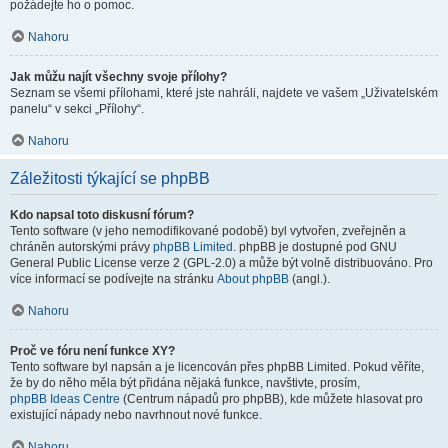
požádejte ho o pomoc.
Nahoru
Jak můžu najít všechny svoje přílohy?
Seznam se všemi přílohami, které jste nahráli, najdete ve vašem „Uživatelském
panelu“ v sekci „Přílohy“.
Nahoru
Záležitosti týkající se phpBB
Kdo napsal toto diskusní fórum?
Tento software (v jeho nemodifikované podobě) byl vytvořen, zveřejněn a
chráněn autorskými právy
phpBB Limited
. phpBB je dostupné pod GNU
General Public License verze 2 (GPL-2.0) a může být volně distribuováno. Pro
více informací se podívejte na stránku
About phpBB
(angl.).
Nahoru
Proč ve fóru není funkce XY?
Tento software byl napsán a je licencován přes phpBB Limited. Pokud věříte,
že by do něho měla být přidána nějaká funkce, navštivte, prosím,
phpBB Ideas Centre
(Centrum nápadů pro phpBB), kde můžete hlasovat pro
existující nápady nebo navrhnout nové funkce.
Nahoru