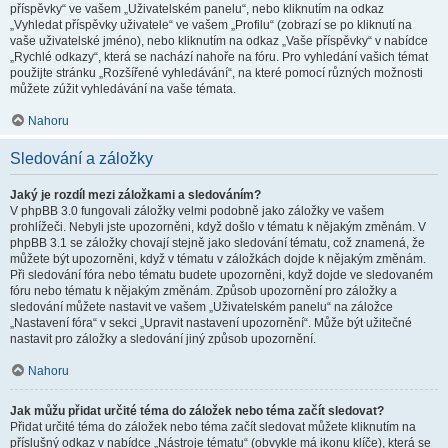
příspěvky“ ve vašem „Uživatelském panelu“, nebo kliknutím na odkaz
„Vyhledat příspěvky uživatele“ ve vašem „Profilu“ (zobrazí se po kliknutí na
vaše uživatelské jméno), nebo kliknutím na odkaz „Vaše příspěvky“ v nabídce
„Rychlé odkazy“, která se nachází nahoře na fóru. Pro vyhledání vašich témat
použijte stránku „Rozšířené vyhledávání“, na které pomocí různých možnosti
můžete zúžit vyhledávání na vaše témata.
Nahoru
Sledování a záložky
Jaký je rozdíl mezi záložkami a sledováním?
V phpBB 3.0 fungovali záložky velmi podobně jako záložky ve vašem
prohlížeči. Nebyli jste upozorněni, když došlo v tématu k nějakým změnám. V
phpBB 3.1 se záložky chovají stejně jako sledování tématu, což znamená, že
můžete být upozorněni, když v tématu v záložkách dojde k nějakým změnám.
Při sledování fóra nebo tématu budete upozorněni, když dojde ve sledovaném
fóru nebo tématu k nějakým změnám. Způsob upozornění pro záložky a
sledování můžete nastavit ve vašem „Uživatelském panelu“ na záložce
„Nastavení fóra“ v sekci „Upravit nastavení upozornění“. Může být užitečné
nastavit pro záložky a sledování jiný způsob upozornění.
Nahoru
Jak můžu přidat určité téma do záložek nebo téma začít sledovat?
Přidat určité téma do záložek nebo téma začít sledovat můžete kliknutím na
příslušný odkaz v nabídce „Nástroje tématu“ (obvykle má ikonu klíče), která se