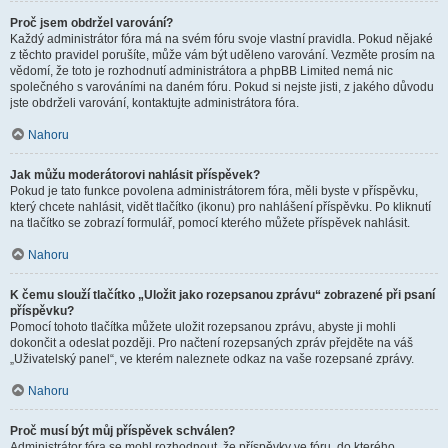
Proč jsem obdržel varování?
Každý administrátor fóra má na svém fóru svoje vlastní pravidla. Pokud nějaké
z těchto pravidel porušíte, může vám být uděleno varování. Vezměte prosím na
vědomí, že toto je rozhodnutí administrátora a phpBB Limited nemá nic
společného s varováními na daném fóru. Pokud si nejste jisti, z jakého důvodu
jste obdrželi varování, kontaktujte administrátora fóra.
Nahoru
Jak můžu moderátorovi nahlásit příspěvek?
Pokud je tato funkce povolena administrátorem fóra, měli byste v příspěvku,
který chcete nahlásit, vidět tlačítko (ikonu) pro nahlášení příspěvku. Po kliknutí
na tlačítko se zobrazí formulář, pomocí kterého můžete příspěvek nahlásit.
Nahoru
K čemu slouží tlačítko „Uložit jako rozepsanou zprávu“ zobrazené při psaní
příspěvku?
Pomocí tohoto tlačítka můžete uložit rozepsanou zprávu, abyste ji mohli
dokončit a odeslat později. Pro načtení rozepsaných zpráv přejděte na váš
„Uživatelský panel“, ve kterém naleznete odkaz na vaše rozepsané zprávy.
Nahoru
Proč musí být můj příspěvek schválen?
Administrátor fóra se mohl rozhodnout, že příspěvky ve fóru, do kterého