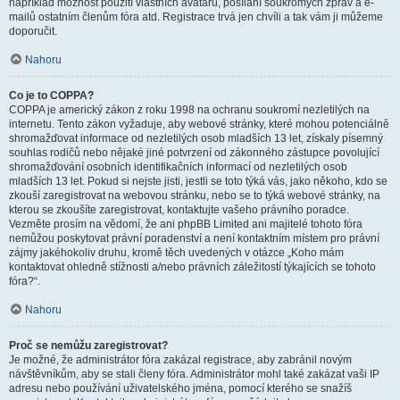
například možnost použití vlastních avatarů, posílání soukromých zpráv a e-
mailů ostatním členům fóra atd. Registrace trvá jen chvíli a tak vám ji můžeme
doporučit.
Nahoru
Co je to COPPA?
COPPA je americký zákon z roku 1998 na ochranu soukromí nezletilých na
internetu. Tento zákon vyžaduje, aby webové stránky, které mohou potenciálně
shromažďovat informace od nezletilých osob mladších 13 let, získaly písemný
souhlas rodičů nebo nějaké jiné potvrzení od zákonného zástupce povolující
shromažďování osobních identifikačních informací od nezletilých osob
mladších 13 let. Pokud si nejste jisti, jestli se toto týká vás, jako někoho, kdo se
zkouší zaregistrovat na webovou stránku, nebo se to týká webové stránky, na
kterou se zkoušíte zaregistrovat, kontaktujte vašeho právního poradce.
Vezměte prosím na vědomí, že ani phpBB Limited ani majitelé tohoto fóra
nemůžou poskytovat právní poradenství a není kontaktním místem pro právní
zájmy jakéhokoliv druhu, kromě těch uvedených v otázce „Koho mám
kontaktovat ohledně stížnosti a/nebo právních záležitostí týkajících se tohoto
fóra?“.
Nahoru
Proč se nemůžu zaregistrovat?
Je možné, že administrátor fóra zakázal registrace, aby zabránil novým
návštěvníkům, aby se stali členy fóra. Administrátor mohl také zakázat vaši IP
adresu nebo používání uživatelského jména, pomocí kterého se snažíš