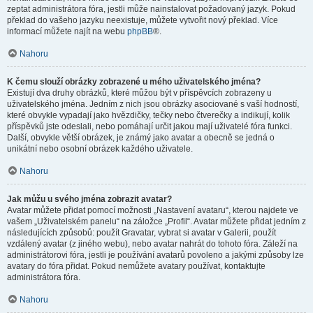
zeptat administrátora fóra, jestli může nainstalovat požadovaný jazyk. Pokud
překlad do vašeho jazyku neexistuje, můžete vytvořit nový překlad. Více
informací můžete najít na webu
phpBB
®.
Nahoru
K čemu slouží obrázky zobrazené u mého uživatelského jména?
Existují dva druhy obrázků, které můžou být v příspěvcích zobrazeny u
uživatelského jména. Jedním z nich jsou obrázky asociované s vaší hodností,
které obvykle vypadají jako hvězdičky, tečky nebo čtverečky a indikují, kolik
příspěvků jste odeslali, nebo pomáhají určit jakou mají uživatelé fóra funkci.
Další, obvykle větší obrázek, je známý jako avatar a obecně se jedná o
unikátní nebo osobní obrázek každého uživatele.
Nahoru
Jak můžu u svého jména zobrazit avatar?
Avatar můžete přidat pomocí možnosti „Nastavení avataru“, kterou najdete ve
vašem „Uživatelském panelu“ na záložce „Profil“. Avatar můžete přidat jedním z
následujících způsobů: použít Gravatar, vybrat si avatar v Galerii, použít
vzdálený avatar (z jiného webu), nebo avatar nahrát do tohoto fóra. Záleží na
administrátorovi fóra, jestli je používání avatarů povoleno a jakými způsoby lze
avatary do fóra přidat. Pokud nemůžete avatary používat, kontaktujte
administrátora fóra.
Nahoru