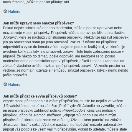
nová témata“, „Můžete posílat přílohy“ atd.
Nahoru
Jak můžu upravit nebo smazat příspěvek?
Pokud nejste administrátor nebo moderátor, můžete pouze upravovat nebo
mazat svoje vlastní příspěvky. Příspěvek můžete upravit po kliknutí na tlačítko
„Upravit“, které se nachází v příslušném příspěvku. Někdy lze upravit příspěvek
jen po omezenou dobu po jeho odeslání. Pokud již někdo na příspěvek
odpověděl a vy se do tématu vrátíte, najdete pod ním krátký text, ve kterém je
uvedeno kolikrát a kdy jste příspěvek upravili. Toto bude zobrazeno pouze v
případě, že někdo do tématu pošle odpověď, ale neobjeví se to, pokud
moderátor nebo administrátor upraví příspěvek, ačkoli ti mohou zanechat na
základě vlastního uvážení vzkaz, proč příspěvek upravili. Vezměte prosím na
vědomí, že normální uživatelé nemůžou smazat příspěvek, když k němu někdo
pošle odpověď.
Nahoru
Jak můžu přidat ke svým příspěvků podpis?
Abyste mohli přidat podpis k vašim příspěvkům, musíte ho nejdřív ve vašem
„Uživatelském panelu“ na záložce „Profil“ vytvořit. Jakmile ho vytvoříte, můžete
při psaní příspěvku zatrhnout políčko
Připojit podpis
, čímž váš podpis k
příspěvku připojíte. Pomocí možnosti „Připojit můj podpis ke všem mým
příspěvkům“, kterou naleznete ve vašem „Uživatelském panelu“ na záložce
„Nastavení fóra“ v sekci „Výchozí nastavení příspěvků“ můžete automaticky
připojit váš podpis ke všem vašim příspěvkům. Pokud to uděláte, můžete stále