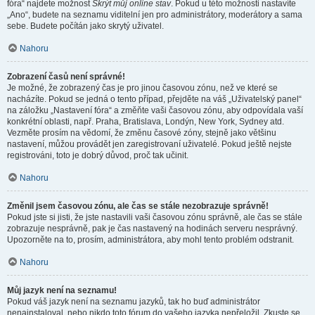
fóra“ najdete možnost
Skrýt můj online stav
. Pokud u této možnosti nastavíte
„Ano“, budete na seznamu viditelní jen pro administrátory, moderátory a sama
sebe. Budete počítán jako skrytý uživatel.
Nahoru
Zobrazení časů není správné!
Je možné, že zobrazený čas je pro jinou časovou zónu, než ve které se
nacházíte. Pokud se jedná o tento případ, přejděte na váš „Uživatelský panel“
na záložku „Nastavení fóra“ a změňte vaši časovou zónu, aby odpovídala vaší
konkrétní oblasti, např. Praha, Bratislava, Londýn, New York, Sydney atd.
Vezměte prosím na vědomí, že změnu časové zóny, stejně jako většinu
nastavení, můžou provádět jen zaregistrovaní uživatelé. Pokud ještě nejste
registrováni, toto je dobrý důvod, proč tak učinit.
Nahoru
Změnil jsem časovou zónu, ale čas se stále nezobrazuje správně!
Pokud jste si jisti, že jste nastavili vaši časovou zónu správně, ale čas se stále
zobrazuje nesprávně, pak je čas nastavený na hodinách serveru nesprávný.
Upozorněte na to, prosím, administrátora, aby mohl tento problém odstranit.
Nahoru
Můj jazyk není na seznamu!
Pokud váš jazyk není na seznamu jazyků, tak ho buď administrátor
nenainstaloval, nebo nikdo toto fórum do vašeho jazyka nepřeložil. Zkuste se