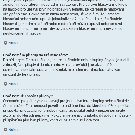
autorem, moderátorem nebo administrátorem. Pro úpravu hlasování klikněte
na tlačítko pro úpravu prvního příspěvku v tématu, ke kterému je hlasování
vždy připojeno. Pokud zatím nikdo nehlasoval, uživatelé můžou smazat
hlasování nebo v něm upravit jakoukoliv možnost. Pokud ale již uživatelé
hlasovali, jen administrátoři nebo moderátoři můžou upravit nebo smazat
hlasování. To zabrání tomu, aby byly možnosti hlasování změněny v ještě
neukončeném hlasování.
Nahoru
Proč nemám přístup do určitého fóra?
Do některých fór mají přístup jen určití uživatelé nebo skupiny. Abyste je mohli
zobrazit, číst, přispívat do nich nebo v nich provádět jiné akce, můžete
potřebovat speciální oprávnění. Kontaktujte administrátora fóra, aby vám
umožnil do fóra přístup.
Nahoru
Proč nemůžu posílat přílohy?
Oprávnění pro přílohy se nastavují pro jednotlivá fóra, skupiny nebo uživatele.
Administrátor fóra nemusel povolit do určitého fóra, do kterého můžete posílat
příspěvky, přidávat přílohy, nebo možná, že posílat přílohy můžou jen určité
skupiny, do kterých nepatříte. Pokud si nejste jisti, z jakého důvodu nemůžete k
příspěvkům přidávat přílohy, kontaktujte administrátora fóra.
Nahoru