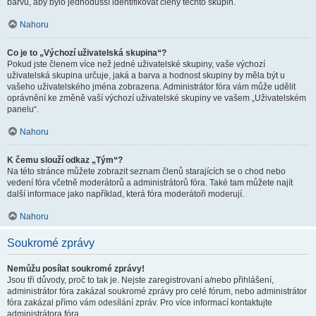
barvu, aby bylo jednodušší identifikovat členy těchto skupin.
Nahoru
Co je to „Výchozí uživatelská skupina“?
Pokud jste členem více než jedné uživatelské skupiny, vaše výchozí
uživatelská skupina určuje, jaká a barva a hodnost skupiny by měla být u
vašeho uživatelského jména zobrazena. Administrátor fóra vám může udělit
oprávnění ke změně vaší výchozí uživatelské skupiny ve vašem „Uživatelském
panelu“.
Nahoru
K čemu slouží odkaz „Tým“?
Na této stránce můžete zobrazit seznam členů starajících se o chod nebo
vedení fóra včetně moderátorů a administrátorů fóra. Také tam můžete najít
další informace jako například, která fóra moderátoři moderují.
Nahoru
Soukromé zprávy
Nemůžu posílat soukromé zprávy!
Jsou tři důvody, proč to tak je. Nejste zaregistrovaní a/nebo přihlášení,
administrátor fóra zakázal soukromé zprávy pro celé fórum, nebo administrátor
fóra zakázal přímo vám odesílání zpráv. Pro více informací kontaktujte
administrátora fóra.