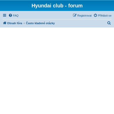
Hyundai club - forum
FAQ
Registrovat
Přihlásit se
H
Obsah fóra
Často kladené otázky
l
e
d
a
t