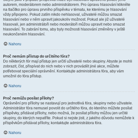
autorem, moderátorem nebo administrátorem. Pro úpravu hlasování klikněte
na tlačítko pro úpravu prvního příspěvku v tématu, ke kterému je hlasování
vždy připojeno. Pokud zatím nikdo nehlasoval, uživatelé můžou smazat
hlasování nebo v něm upravit jakoukoliv možnost. Pokud ale již uživatelé
hlasovali, jen administrátoři nebo moderátoři můžou upravit nebo smazat
hlasování. To zabrání tomu, aby byly možnosti hlasování změněny v ještě
neukončeném hlasování.
Nahoru
Proč nemám přístup do určitého fóra?
Do některých fór mají přístup jen určití uživatelé nebo skupiny. Abyste je mohli
zobrazit, číst, přispívat do nich nebo v nich provádět jiné akce, můžete
potřebovat speciální oprávnění. Kontaktujte administrátora fóra, aby vám
umožnil do fóra přístup.
Nahoru
Proč nemůžu posílat přílohy?
Oprávnění pro přílohy se nastavují pro jednotlivá fóra, skupiny nebo uživatele.
Administrátor fóra nemusel povolit do určitého fóra, do kterého můžete posílat
příspěvky, přidávat přílohy, nebo možná, že posílat přílohy můžou jen určité
skupiny, do kterých nepatříte. Pokud si nejste jisti, z jakého důvodu nemůžete k
příspěvkům přidávat přílohy, kontaktujte administrátora fóra.
Nahoru