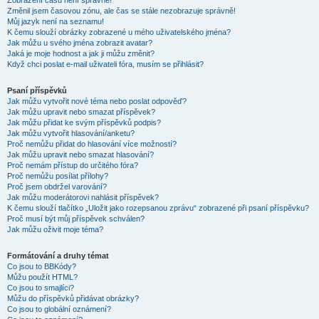
Zobrazení časů není správné!
Změnil jsem časovou zónu, ale čas se stále nezobrazuje správně!
Můj jazyk není na seznamu!
K čemu slouží obrázky zobrazené u mého uživatelského jména?
Jak můžu u svého jména zobrazit avatar?
Jaká je moje hodnost a jak ji můžu změnit?
Když chci poslat e-mail uživateli fóra, musím se přihlásit?
Psaní příspěvků
Jak můžu vytvořit nové téma nebo poslat odpověď?
Jak můžu upravit nebo smazat příspěvek?
Jak můžu přidat ke svým příspěvků podpis?
Jak můžu vytvořit hlasování/anketu?
Proč nemůžu přidat do hlasování více možností?
Jak můžu upravit nebo smazat hlasování?
Proč nemám přístup do určitého fóra?
Proč nemůžu posílat přílohy?
Proč jsem obdržel varování?
Jak můžu moderátorovi nahlásit příspěvek?
K čemu slouží tlačítko „Uložit jako rozepsanou zprávu“ zobrazené při psaní příspěvku?
Proč musí být můj příspěvek schválen?
Jak můžu oživit moje téma?
Formátování a druhy témat
Co jsou to BBKódy?
Můžu použít HTML?
Co jsou to smajlíci?
Můžu do příspěvků přidávat obrázky?
Co jsou to globální oznámení?