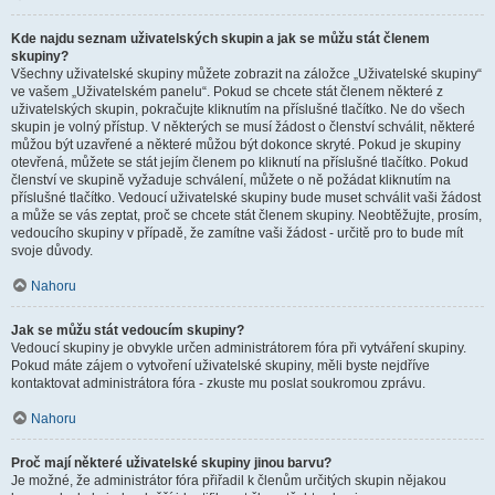
Kde najdu seznam uživatelských skupin a jak se můžu stát členem
skupiny?
Všechny uživatelské skupiny můžete zobrazit na záložce „Uživatelské skupiny“
ve vašem „Uživatelském panelu“. Pokud se chcete stát členem některé z
uživatelských skupin, pokračujte kliknutím na příslušné tlačítko. Ne do všech
skupin je volný přístup. V některých se musí žádost o členství schválit, některé
můžou být uzavřené a některé můžou být dokonce skryté. Pokud je skupiny
otevřená, můžete se stát jejím členem po kliknutí na příslušné tlačítko. Pokud
členství ve skupině vyžaduje schválení, můžete o ně požádat kliknutím na
příslušné tlačítko. Vedoucí uživatelské skupiny bude muset schválit vaši žádost
a může se vás zeptat, proč se chcete stát členem skupiny. Neobtěžujte, prosím,
vedoucího skupiny v případě, že zamítne vaši žádost - určitě pro to bude mít
svoje důvody.
Nahoru
Jak se můžu stát vedoucím skupiny?
Vedoucí skupiny je obvykle určen administrátorem fóra při vytváření skupiny.
Pokud máte zájem o vytvoření uživatelské skupiny, měli byste nejdříve
kontaktovat administrátora fóra - zkuste mu poslat soukromou zprávu.
Nahoru
Proč mají některé uživatelské skupiny jinou barvu?
Je možné, že administrátor fóra přiřadil k členům určitých skupin nějakou