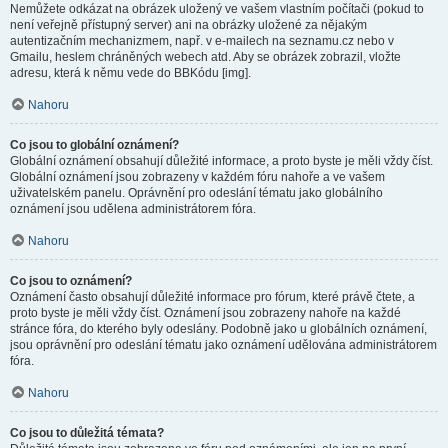
Nemůžete odkázat na obrázek uložený ve vašem vlastním počítači (pokud to
není veřejně přístupný server) ani na obrázky uložené za nějakým
autentizačním mechanizmem, např. v e-mailech na seznamu.cz nebo v
Gmailu, heslem chráněných webech atd. Aby se obrázek zobrazil, vložte
adresu, která k němu vede do BBKódu [img].
Nahoru
Co jsou to globální oznámení?
Globální oznámení obsahují důležité informace, a proto byste je měli vždy číst.
Globální oznámení jsou zobrazeny v každém fóru nahoře a ve vašem
uživatelském panelu. Oprávnění pro odeslání tématu jako globálního
oznámení jsou udělena administrátorem fóra.
Nahoru
Co jsou to oznámení?
Oznámení často obsahují důležité informace pro fórum, které právě čtete, a
proto byste je měli vždy číst. Oznámení jsou zobrazeny nahoře na každé
stránce fóra, do kterého byly odeslány. Podobně jako u globálních oznámení,
jsou oprávnění pro odeslání tématu jako oznámení udělována administrátorem
fóra.
Nahoru
Co jsou to důležitá témata?