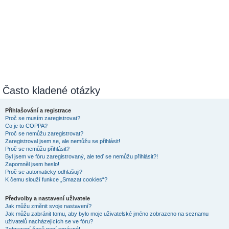
Často kladené otázky
Přihlašování a registrace
Proč se musím zaregistrovat?
Co je to COPPA?
Proč se nemůžu zaregistrovat?
Zaregistroval jsem se, ale nemůžu se přihlásit!
Proč se nemůžu přihlásit?
Byl jsem ve fóru zaregistrovaný, ale teď se nemůžu přihlásit?!
Zapomněl jsem heslo!
Proč se automaticky odhlašuji?
K čemu slouží funkce „Smazat cookies“?
Předvolby a nastavení uživatele
Jak můžu změnit svoje nastavení?
Jak můžu zabránit tomu, aby bylo moje uživatelské jméno zobrazeno na seznamu
uživatelů nacházejících se ve fóru?