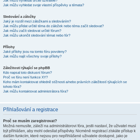
Jak můžu vyhledat určité uživatele?
Jak můžu vyhledat svoje vlastní příspěvky a témata?
Sledování a záložky
Jaký je rozdíl mezi záložkami a sledováním?
Jak můžu přidat určité téma do záložek nebo téma začít sledovat?
Jak můžu začít sledovat určité fórum?
Jak můžu ukončit sledování témat nebo fór?
Přílohy
Jaké přílohy jsou na tomto fóru povoleny?
Jak můžu najít všechny svoje přílohy?
Záležitosti týkající se phpBB
Kdo napsal toto diskusní fórum?
Proč ve fóru není funkce XY?
Koho mám kontaktovat ohledně stížnosti a/nebo právních záležitostí týkajících se
tohoto fóra?
Jak můžu kontaktovat administrátora fóra?
Přihlašování a registrace
Proč se musím zaregistrovat?
Možná nemusíte, záleží na administrátorovi fóra, jestli nastaví, že uživatel musí
být přihlášen, aby mohl odesílat příspěvky. Nicméně registrací získáte přístup k
dalším funkcím, které nejsou pro nepřihlášené uživatele dostupné, jako je