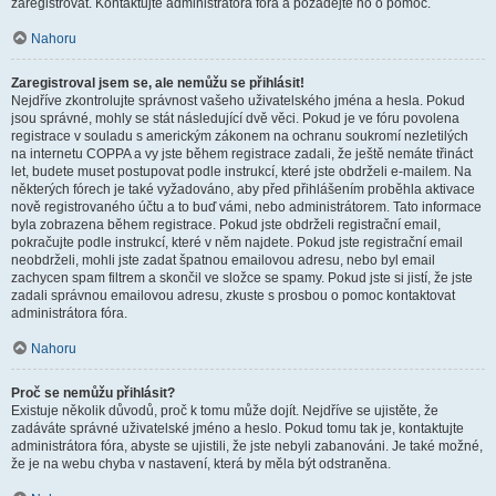
zaregistrovat. Kontaktujte administrátora fóra a požádejte ho o pomoc.
Nahoru
Zaregistroval jsem se, ale nemůžu se přihlásit!
Nejdříve zkontrolujte správnost vašeho uživatelského jména a hesla. Pokud
jsou správné, mohly se stát následující dvě věci. Pokud je ve fóru povolena
registrace v souladu s americkým zákonem na ochranu soukromí nezletilých
na internetu COPPA a vy jste během registrace zadali, že ještě nemáte třináct
let, budete muset postupovat podle instrukcí, které jste obdrželi e-mailem. Na
některých fórech je také vyžadováno, aby před přihlášením proběhla aktivace
nově registrovaného účtu a to buď vámi, nebo administrátorem. Tato informace
byla zobrazena během registrace. Pokud jste obdrželi registrační email,
pokračujte podle instrukcí, které v něm najdete. Pokud jste registrační email
neobdrželi, mohli jste zadat špatnou emailovou adresu, nebo byl email
zachycen spam filtrem a skončil ve složce se spamy. Pokud jste si jistí, že jste
zadali správnou emailovou adresu, zkuste s prosbou o pomoc kontaktovat
administrátora fóra.
Nahoru
Proč se nemůžu přihlásit?
Existuje několik důvodů, proč k tomu může dojít. Nejdříve se ujistěte, že
zadáváte správné uživatelské jméno a heslo. Pokud tomu tak je, kontaktujte
administrátora fóra, abyste se ujistili, že jste nebyli zabanováni. Je také možné,
že je na webu chyba v nastavení, která by měla být odstraněna.