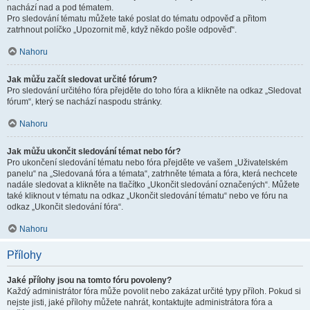
nachází nad a pod tématem.
Pro sledování tématu můžete také poslat do tématu odpověď a přitom
zatrhnout políčko „Upozornit mě, když někdo pošle odpověď“.
Nahoru
Jak můžu začít sledovat určité fórum?
Pro sledování určitého fóra přejděte do toho fóra a klikněte na odkaz „Sledovat
fórum“, který se nachází naspodu stránky.
Nahoru
Jak můžu ukončit sledování témat nebo fór?
Pro ukončení sledování tématu nebo fóra přejděte ve vašem „Uživatelském
panelu“ na „Sledovaná fóra a témata“, zatrhněte témata a fóra, která nechcete
nadále sledovat a klikněte na tlačítko „Ukončit sledování označených“. Můžete
také kliknout v tématu na odkaz „Ukončit sledování tématu“ nebo ve fóru na
odkaz „Ukončit sledování fóra“.
Nahoru
Přílohy
Jaké přílohy jsou na tomto fóru povoleny?
Každý administrátor fóra může povolit nebo zakázat určité typy příloh. Pokud si
nejste jisti, jaké přílohy můžete nahrát, kontaktujte administrátora fóra a