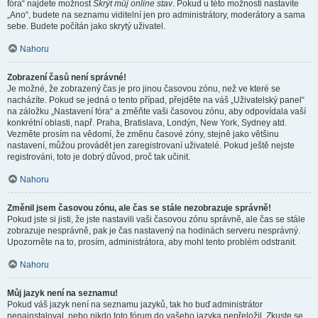
fóra“ najdete možnost
Skrýt můj online stav
. Pokud u této možnosti nastavíte
„Ano“, budete na seznamu viditelní jen pro administrátory, moderátory a sama
sebe. Budete počítán jako skrytý uživatel.
Nahoru
Zobrazení časů není správné!
Je možné, že zobrazený čas je pro jinou časovou zónu, než ve které se
nacházíte. Pokud se jedná o tento případ, přejděte na váš „Uživatelský panel“
na záložku „Nastavení fóra“ a změňte vaši časovou zónu, aby odpovídala vaší
konkrétní oblasti, např. Praha, Bratislava, Londýn, New York, Sydney atd.
Vezměte prosím na vědomí, že změnu časové zóny, stejně jako většinu
nastavení, můžou provádět jen zaregistrovaní uživatelé. Pokud ještě nejste
registrováni, toto je dobrý důvod, proč tak učinit.
Nahoru
Změnil jsem časovou zónu, ale čas se stále nezobrazuje správně!
Pokud jste si jisti, že jste nastavili vaši časovou zónu správně, ale čas se stále
zobrazuje nesprávně, pak je čas nastavený na hodinách serveru nesprávný.
Upozorněte na to, prosím, administrátora, aby mohl tento problém odstranit.
Nahoru
Můj jazyk není na seznamu!
Pokud váš jazyk není na seznamu jazyků, tak ho buď administrátor
nenainstaloval, nebo nikdo toto fórum do vašeho jazyka nepřeložil. Zkuste se