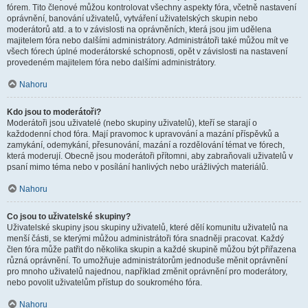
fórem. Tito členové můžou kontrolovat všechny aspekty fóra, včetně nastavení
oprávnění, banování uživatelů, vytváření uživatelských skupin nebo
moderátorů atd. a to v závislosti na oprávněních, která jsou jim udělena
majitelem fóra nebo dalšími administrátory. Administrátoři také můžou mít ve
všech fórech úplné moderátorské schopnosti, opět v závislosti na nastavení
provedeném majitelem fóra nebo dalšími administrátory.
Nahoru
Kdo jsou to moderátoři?
Moderátoři jsou uživatelé (nebo skupiny uživatelů), kteří se starají o
každodenní chod fóra. Mají pravomoc k upravování a mazání příspěvků a
zamykání, odemykání, přesunování, mazání a rozdělování témat ve fórech,
která moderují. Obecně jsou moderátoři přítomni, aby zabraňovali uživatelů v
psaní mimo téma nebo v posílání hanlivých nebo urážlivých materiálů.
Nahoru
Co jsou to uživatelské skupiny?
Uživatelské skupiny jsou skupiny uživatelů, které dělí komunitu uživatelů na
menší části, se kterými můžou administrátoři fóra snadněji pracovat. Každý
člen fóra může patřit do několika skupin a každé skupině můžou být přiřazena
různá oprávnění. To umožňuje administrátorům jednoduše měnit oprávnění
pro mnoho uživatelů najednou, například změnit oprávnění pro moderátory,
nebo povolit uživatelům přístup do soukromého fóra.
Nahoru