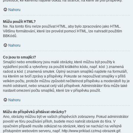
průvodce, ke kterému najdete odkaz na stránce, na které se píší příspěvky.
Nahoru
Můžu použít HTML?
Ne. Na tomto fóru nelze používat HTML, aby bylo zpracováno jako HTML.
Většinu formátování, které lze provést pomocí HTML, lze nahradit použitím
BBKódů.
Nahoru
Co jsou to smajlíci?
Smajlíci nebo emotikony jsou malé obrázky, které můžou být použity k
vyjádření pocitů a vytvořeny za použití krátkého kódu, např. kód :) znamená
radost a kód :( znamená smutek. Úplný seznam smajlíků najdete na formuláři,
na kterém se tvoří zprávy a příspěvky. Pokuste se nepoužívat smajlíky v příliš
velkém počtu, protože můžou způsobit nečitelnost příspěvku a moderátoři by je
mohli odstranit, nebo smazat celý váš příspěvek. Administrátor fóra může také
nastavit omezení počtu smajlíků, které lze v příspěvku použít.
Nahoru
Můžu do příspěvků přidávat obrázky?
Ano, obrázky můžou být ve vašich příspěvcích zobrazeny. Pokud administrátor
povolil ve fóru používání příloh, budete moci nahrát obrázek do fóra. V
opačném případě musíte odkázat na obrázek, který se nachází na veřejně
přístupném webovém serveru, např. http://www.priklad.cz/muj-obrazek.gif.