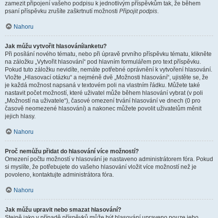
zamezit připojení vašeho podpisu k jednotlivým příspěvkům tak, že během
psaní příspěvku zrušíte zaškrtnutí možnosti
Připojit podpis
.
Nahoru
Jak můžu vytvořit hlasování/anketu?
Při posílání nového tématu, nebo při úpravě prvního příspěvku tématu, klikněte
na záložku „Vytvořit hlasování“ pod hlavním formulářem pro text příspěvku.
Pokud tuto záložku nevidíte, nemáte potřebné oprávnění k vytvoření hlasování.
Vložte „Hlasovací otázku“ a nejméně dvě „Možnosti hlasování“, ujistěte se, že
je každá možnost napsaná v textovém poli na vlastním řádku. Můžete také
nastavit počet možností, které uživatel může během hlasování vybrat (v poli
„Možností na uživatele“), časové omezení trvání hlasování ve dnech (0 pro
časově neomezené hlasování) a nakonec můžete povolit uživatelům měnit
jejich hlasy.
Nahoru
Proč nemůžu přidat do hlasování více možností?
Omezení počtu možností v hlasování je nastaveno administrátorem fóra. Pokud
si myslíte, že potřebujete do vašeho hlasování vložit více možností než je
povoleno, kontaktujte administrátora fóra.
Nahoru
Jak můžu upravit nebo smazat hlasování?
Stejně jako v případě příspěvků může být hlasování upraveno pouze jeho