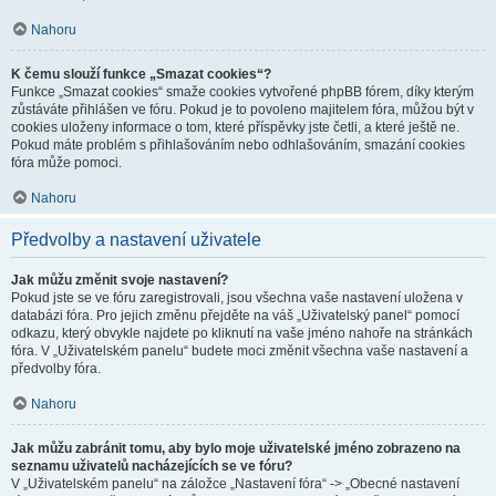
Nahoru
K čemu slouží funkce „Smazat cookies“?
Funkce „Smazat cookies“ smaže cookies vytvořené phpBB fórem, díky kterým
zůstáváte přihlášen ve fóru. Pokud je to povoleno majitelem fóra, můžou být v
cookies uloženy informace o tom, které příspěvky jste četli, a které ještě ne.
Pokud máte problém s přihlašováním nebo odhlašováním, smazání cookies
fóra může pomoci.
Nahoru
Předvolby a nastavení uživatele
Jak můžu změnit svoje nastavení?
Pokud jste se ve fóru zaregistrovali, jsou všechna vaše nastavení uložena v
databázi fóra. Pro jejich změnu přejděte na váš „Uživatelský panel“ pomocí
odkazu, který obvykle najdete po kliknutí na vaše jméno nahoře na stránkách
fóra. V „Uživatelském panelu“ budete moci změnit všechna vaše nastavení a
předvolby fóra.
Nahoru
Jak můžu zabránit tomu, aby bylo moje uživatelské jméno zobrazeno na
seznamu uživatelů nacházejících se ve fóru?
V „Uživatelském panelu“ na záložce „Nastavení fóra“ -> „Obecné nastavení