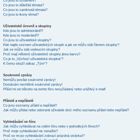
Co jsou to oznámení?
Co jsou to důležitá témata?
Co jsou to zamknutá témata?
Co jsou to ikony témat?
Uživatelské úrovně a skupiny
Kdo jsou to administrátoři?
Kdo jsou to moderátoři?
Co jsou to uživatelské skupiny?
Kde najdu seznam uživatelských skupin a jak se můžu stát členem skupiny?
Jak se můžu stát vedoucím skupiny?
Proč mají některé uživatelské skupiny jinou barvu?
Co je to „Výchozí uživatelská skupina“?
K čemu slouží odkaz „Tým“?
Soukromé zprávy
Nemůžu posílat soukromé zprávy!
Dostávám nechtěné soukromé zprávy!
Přišel mi od někoho na tomto fóru nevyžádaný nebo urážlivý e-mail!
Přátelé a nepřátelé
Co jsou seznamy přátel a nepřátel?
Jak můžu přidat nebo odstranit uživatele do/z mého seznamu přátel nebo nepřátel?
Vyhledávání ve fóru
Jak můžu vyhledávat na celém fóru nebo v jednotlivých fórech?
Proč moje vyhledávání nic nenašlo?
Proč se mi po vyhledávání zobrazí prázdná stránka!?