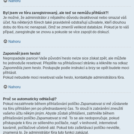
Nahoru
Byl jsem ve fóru zaregistrovaný, ale teď se nemůžu přihlásit?!
Je možné, že administrátor z nějakého důvodu deaktivoval nebo smazal váš
účet. Na některých fórech také pravidelně odstraňují uživatele, kteří dlouhou
dobu do fóra nic nenapsali, čímž se zmenší velikost databáze. Pokud je to váš
případ, zaregistrujte se znovu a pokuste se více zapojit do diskuzí.
Nahoru
Zapomněl jsem heslo!
Nepropadejte panice! Vaše původní heslo nelze sice získat zpět, ale můžete
ho jednoduše resetovat. Přejděte na přihlašovací stránku a klikněte na odkaz
Zapomněl/a jsem heslo
. Postupujte podle instrukcí a brzy se opět budete moci
přihlásit.
Pokud nebudete moci resetovat vaše heslo, kontaktujte administrátora fóra.
Nahoru
Proč se automaticky odhlašuji?
Pokud nezatrhnete během přihlašování políčko
Zapamatovat si mě
zůstanete
na fóru přihlášen jen po přednastavený čas. To slouží k zabránění zneužití
vašeho účtu někým jiným. Abyste zůstali přihlášeni, zatrhněte během
přihlašování políčko
Zapamatovat si mě
. To se ale nedoporučuje, pokud
přistupujete k fóru ze sdíleného počítače, např. v knihovně, internetové
kavárně, počítačové učebně atd. Pokud toto zaškrtávací políčko nevidíte,
znamená to, že administrátor fóra tuto funkci zakázal.