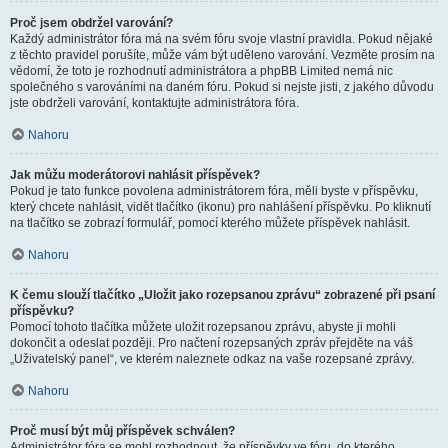
Proč jsem obdržel varování?
Každý administrátor fóra má na svém fóru svoje vlastní pravidla. Pokud nějaké
z těchto pravidel porušíte, může vám být uděleno varování. Vezměte prosím na
vědomí, že toto je rozhodnutí administrátora a phpBB Limited nemá nic
společného s varováními na daném fóru. Pokud si nejste jisti, z jakého důvodu
jste obdrželi varování, kontaktujte administrátora fóra.
Nahoru
Jak můžu moderátorovi nahlásit příspěvek?
Pokud je tato funkce povolena administrátorem fóra, měli byste v příspěvku,
který chcete nahlásit, vidět tlačítko (ikonu) pro nahlášení příspěvku. Po kliknutí
na tlačítko se zobrazí formulář, pomocí kterého můžete příspěvek nahlásit.
Nahoru
K čemu slouží tlačítko „Uložit jako rozepsanou zprávu“ zobrazené při psaní
příspěvku?
Pomocí tohoto tlačítka můžete uložit rozepsanou zprávu, abyste ji mohli
dokončit a odeslat později. Pro načtení rozepsaných zpráv přejděte na váš
„Uživatelský panel“, ve kterém naleznete odkaz na vaše rozepsané zprávy.
Nahoru
Proč musí být můj příspěvek schválen?
Administrátor fóra se mohl rozhodnout, že příspěvky ve fóru, do kterého