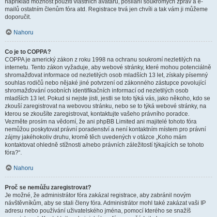
například možnost použití vlastních avatarů, posílání soukromých zpráv a e-
mailů ostatním členům fóra atd. Registrace trvá jen chvíli a tak vám ji můžeme
doporučit.
Nahoru
Co je to COPPA?
COPPA je americký zákon z roku 1998 na ochranu soukromí nezletilých na
internetu. Tento zákon vyžaduje, aby webové stránky, které mohou potenciálně
shromažďovat informace od nezletilých osob mladších 13 let, získaly písemný
souhlas rodičů nebo nějaké jiné potvrzení od zákonného zástupce povolující
shromažďování osobních identifikačních informací od nezletilých osob
mladších 13 let. Pokud si nejste jisti, jestli se toto týká vás, jako někoho, kdo se
zkouší zaregistrovat na webovou stránku, nebo se to týká webové stránky, na
kterou se zkoušíte zaregistrovat, kontaktujte vašeho právního poradce.
Vezměte prosím na vědomí, že ani phpBB Limited ani majitelé tohoto fóra
nemůžou poskytovat právní poradenství a není kontaktním místem pro právní
zájmy jakéhokoliv druhu, kromě těch uvedených v otázce „Koho mám
kontaktovat ohledně stížnosti a/nebo právních záležitostí týkajících se tohoto
fóra?“.
Nahoru
Proč se nemůžu zaregistrovat?
Je možné, že administrátor fóra zakázal registrace, aby zabránil novým
návštěvníkům, aby se stali členy fóra. Administrátor mohl také zakázat vaši IP
adresu nebo používání uživatelského jména, pomocí kterého se snažíš