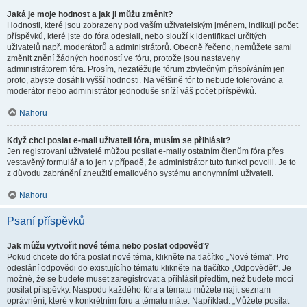
Jaká je moje hodnost a jak ji můžu změnit?
Hodnosti, které jsou zobrazeny pod vaším uživatelským jménem, indikují počet
příspěvků, které jste do fóra odeslali, nebo slouží k identifikaci určitých
uživatelů např. moderátorů a administrátorů. Obecně řečeno, nemůžete sami
změnit znění žádných hodností ve fóru, protože jsou nastaveny
administrátorem fóra. Prosím, nezatěžujte fórum zbytečným přispíváním jen
proto, abyste dosáhli vyšší hodnosti. Na většině fór to nebude tolerováno a
moderátor nebo administrátor jednoduše sníží váš počet příspěvků.
Nahoru
Když chci poslat e-mail uživateli fóra, musím se přihlásit?
Jen registrovaní uživatelé můžou posílat e-maily ostatním členům fóra přes
vestavěný formulář a to jen v případě, že administrátor tuto funkci povolil. Je to
z důvodu zabránění zneužití emailového systému anonymními uživateli.
Nahoru
Psaní příspěvků
Jak můžu vytvořit nové téma nebo poslat odpověď?
Pokud chcete do fóra poslat nové téma, klikněte na tlačítko „Nové téma“. Pro
odeslání odpovědi do existujícího tématu klikněte na tlačítko „Odpovědět“. Je
možné, že se budete muset zaregistrovat a přihlásit předtím, než budete moci
posílat příspěvky. Naspodu každého fóra a tématu můžete najít seznam
oprávnění, které v konkrétním fóru a tématu máte. Například: „Můžete posílat