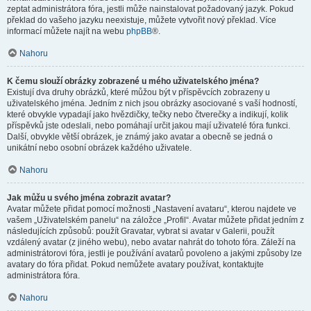
zeptat administrátora fóra, jestli může nainstalovat požadovaný jazyk. Pokud
překlad do vašeho jazyku neexistuje, můžete vytvořit nový překlad. Více
informací můžete najít na webu
phpBB
®.
Nahoru
K čemu slouží obrázky zobrazené u mého uživatelského jména?
Existují dva druhy obrázků, které můžou být v příspěvcích zobrazeny u
uživatelského jména. Jedním z nich jsou obrázky asociované s vaší hodností,
které obvykle vypadají jako hvězdičky, tečky nebo čtverečky a indikují, kolik
příspěvků jste odeslali, nebo pomáhají určit jakou mají uživatelé fóra funkci.
Další, obvykle větší obrázek, je známý jako avatar a obecně se jedná o
unikátní nebo osobní obrázek každého uživatele.
Nahoru
Jak můžu u svého jména zobrazit avatar?
Avatar můžete přidat pomocí možnosti „Nastavení avataru“, kterou najdete ve
vašem „Uživatelském panelu“ na záložce „Profil“. Avatar můžete přidat jedním z
následujících způsobů: použít Gravatar, vybrat si avatar v Galerii, použít
vzdálený avatar (z jiného webu), nebo avatar nahrát do tohoto fóra. Záleží na
administrátorovi fóra, jestli je používání avatarů povoleno a jakými způsoby lze
avatary do fóra přidat. Pokud nemůžete avatary používat, kontaktujte
administrátora fóra.
Nahoru