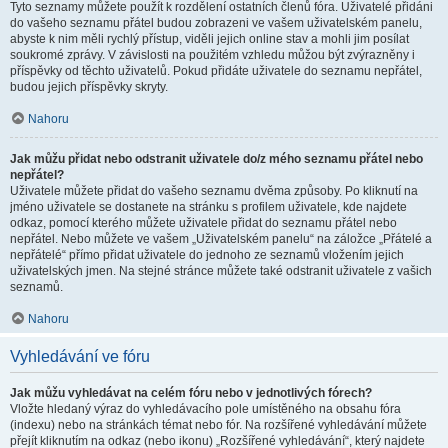
Tyto seznamy můžete použít k rozdělení ostatních členů fóra. Uživatelé přidáni
do vašeho seznamu přátel budou zobrazeni ve vašem uživatelském panelu,
abyste k nim měli rychlý přístup, viděli jejich online stav a mohli jim posílat
soukromé zprávy. V závislosti na použitém vzhledu můžou být zvýrazněny i
příspěvky od těchto uživatelů. Pokud přidáte uživatele do seznamu nepřátel,
budou jejich příspěvky skryty.
Nahoru
Jak můžu přidat nebo odstranit uživatele do/z mého seznamu přátel nebo
nepřátel?
Uživatele můžete přidat do vašeho seznamu dvěma způsoby. Po kliknutí na
jméno uživatele se dostanete na stránku s profilem uživatele, kde najdete
odkaz, pomocí kterého můžete uživatele přidat do seznamu přátel nebo
nepřátel. Nebo můžete ve vašem „Uživatelském panelu“ na záložce „Přátelé a
nepřátelé“ přímo přidat uživatele do jednoho ze seznamů vložením jejich
uživatelských jmen. Na stejné stránce můžete také odstranit uživatele z vašich
seznamů.
Nahoru
Vyhledávání ve fóru
Jak můžu vyhledávat na celém fóru nebo v jednotlivých fórech?
Vložte hledaný výraz do vyhledávacího pole umístěného na obsahu fóra
(indexu) nebo na stránkách témat nebo fór. Na rozšířené vyhledávání můžete
přejít kliknutím na odkaz (nebo ikonu) „Rozšířené vyhledávání“, který najdete