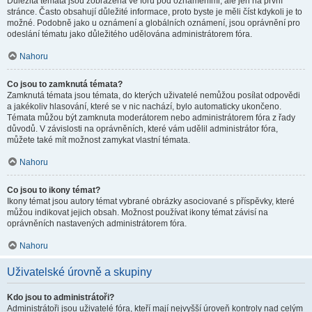
Důležitá témata jsou zobrazena ve fóru pod oznámeními, ale jen na první
stránce. Často obsahují důležité informace, proto byste je měli číst kdykoli je to
možné. Podobně jako u oznámení a globálních oznámení, jsou oprávnění pro
odeslání tématu jako důležitého udělována administrátorem fóra.
Nahoru
Co jsou to zamknutá témata?
Zamknutá témata jsou témata, do kterých uživatelé nemůžou posílat odpovědi
a jakékoliv hlasování, které se v nic nachází, bylo automaticky ukončeno.
Témata můžou být zamknuta moderátorem nebo administrátorem fóra z řady
důvodů. V závislosti na oprávněních, které vám udělil administrátor fóra,
můžete také mít možnost zamykat vlastní témata.
Nahoru
Co jsou to ikony témat?
Ikony témat jsou autory témat vybrané obrázky asociované s příspěvky, které
můžou indikovat jejich obsah. Možnost používat ikony témat závisí na
oprávněních nastavených administrátorem fóra.
Nahoru
Uživatelské úrovně a skupiny
Kdo jsou to administrátoři?
Administrátoři jsou uživatelé fóra, kteří mají nejvyšší úroveň kontroly nad celým