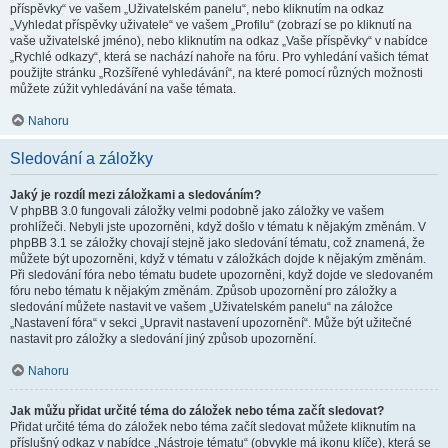
příspěvky“ ve vašem „Uživatelském panelu“, nebo kliknutím na odkaz
„Vyhledat příspěvky uživatele“ ve vašem „Profilu“ (zobrazí se po kliknutí na
vaše uživatelské jméno), nebo kliknutím na odkaz „Vaše příspěvky“ v nabídce
„Rychlé odkazy“, která se nachází nahoře na fóru. Pro vyhledání vašich témat
použijte stránku „Rozšířené vyhledávání“, na které pomocí různých možnosti
můžete zúžit vyhledávání na vaše témata.
Nahoru
Sledování a záložky
Jaký je rozdíl mezi záložkami a sledováním?
V phpBB 3.0 fungovali záložky velmi podobně jako záložky ve vašem
prohlížeči. Nebyli jste upozorněni, když došlo v tématu k nějakým změnám. V
phpBB 3.1 se záložky chovají stejně jako sledování tématu, což znamená, že
můžete být upozorněni, když v tématu v záložkách dojde k nějakým změnám.
Při sledování fóra nebo tématu budete upozorněni, když dojde ve sledovaném
fóru nebo tématu k nějakým změnám. Způsob upozornění pro záložky a
sledování můžete nastavit ve vašem „Uživatelském panelu“ na záložce
„Nastavení fóra“ v sekci „Upravit nastavení upozornění“. Může být užitečné
nastavit pro záložky a sledování jiný způsob upozornění.
Nahoru
Jak můžu přidat určité téma do záložek nebo téma začít sledovat?
Přidat určité téma do záložek nebo téma začít sledovat můžete kliknutím na
příslušný odkaz v nabídce „Nástroje tématu“ (obvykle má ikonu klíče), která se