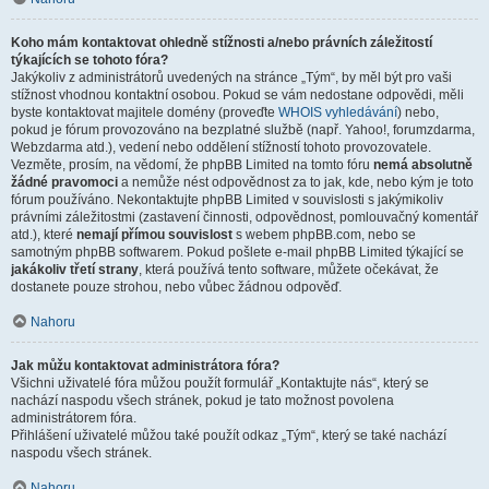
Koho mám kontaktovat ohledně stížnosti a/nebo právních záležitostí
týkajících se tohoto fóra?
Jakýkoliv z administrátorů uvedených na stránce „Tým“, by měl být pro vaši
stížnost vhodnou kontaktní osobou. Pokud se vám nedostane odpovědi, měli
byste kontaktovat majitele domény (proveďte
WHOIS vyhledávání
) nebo,
pokud je fórum provozováno na bezplatné službě (např. Yahoo!, forumzdarma,
Webzdarma atd.), vedení nebo oddělení stížností tohoto provozovatele.
Vezměte, prosím, na vědomí, že phpBB Limited na tomto fóru
nemá absolutně
žádné pravomoci
a nemůže nést odpovědnost za to jak, kde, nebo kým je toto
fórum používáno. Nekontaktujte phpBB Limited v souvislosti s jakýmikoliv
právními záležitostmi (zastavení činnosti, odpovědnost, pomlouvačný komentář
atd.), které
nemají přímou souvislost
s webem phpBB.com, nebo se
samotným phpBB softwarem. Pokud pošlete e-mail phpBB Limited týkající se
jakákoliv třetí strany
, která používá tento software, můžete očekávat, že
dostanete pouze strohou, nebo vůbec žádnou odpověď.
Nahoru
Jak můžu kontaktovat administrátora fóra?
Všichni uživatelé fóra můžou použít formulář „Kontaktujte nás“, který se
nachází naspodu všech stránek, pokud je tato možnost povolena
administrátorem fóra.
Přihlášení uživatelé můžou také použít odkaz „Tým“, který se také nachází
naspodu všech stránek.
Nahoru