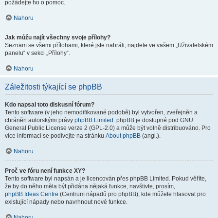
požádejte ho o pomoc.
Nahoru
Jak můžu najít všechny svoje přílohy?
Seznam se všemi přílohami, které jste nahráli, najdete ve vašem „Uživatelském
panelu“ v sekci „Přílohy“.
Nahoru
Záležitosti týkající se phpBB
Kdo napsal toto diskusní fórum?
Tento software (v jeho nemodifikované podobě) byl vytvořen, zveřejněn a
chráněn autorskými právy
phpBB Limited
. phpBB je dostupné pod GNU
General Public License verze 2 (GPL-2.0) a může být volně distribuováno. Pro
více informací se podívejte na stránku
About phpBB
(angl.).
Nahoru
Proč ve fóru není funkce XY?
Tento software byl napsán a je licencován přes phpBB Limited. Pokud věříte,
že by do něho měla být přidána nějaká funkce, navštivte, prosím,
phpBB Ideas Centre
(Centrum nápadů pro phpBB), kde můžete hlasovat pro
existující nápady nebo navrhnout nové funkce.
Nahoru