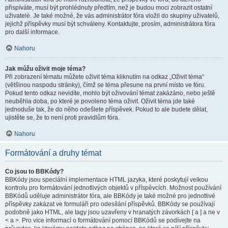
přispíváte, musí být prohlédnuty předtím, než je budou moci zobrazit ostatní
uživatelé. Je také možné, že vás administrátor fóra vložil do skupiny uživatelů,
jejichž příspěvky musí být schváleny. Kontaktujte, prosím, administrátora fóra
pro další informace.
Nahoru
Jak můžu oživit moje téma?
Při zobrazení tématu můžete oživit téma kliknutím na odkaz „Oživit téma“
(většinou naspodu stránky), čímž se téma přesune na první místo ve fóru.
Pokud tento odkaz nevidíte, mohlo být oživování témat zakázáno, nebo ještě
neuběhla doba, po které je povoleno téma oživit. Oživit téma jde také
jednoduše tak, že do něho odešlete příspěvek. Pokud to ale budete dělat,
ujistěte se, že to není proti pravidlům fóra.
Nahoru
Formátování a druhy témat
Co jsou to BBKódy?
BBKódy jsou speciální implementace HTML jazyka, které poskytují velkou
kontrolu pro formátování jednotlivých objektů v příspěvcích. Možnost používání
BBKódů uděluje administrátor fóra, ale BBKódy je také možné pro jednotlivé
příspěvky zakázat ve formuláři pro odesílání příspěvků. BBKódy se používají
podobně jako HTML, ale tagy jsou uzavřeny v hranatých závorkách [ a ] a ne v
< a >. Pro více informací o formátování pomocí BBKódů se podívejte na