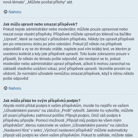
nová témata“, „Můžete posílat přílohy“ atd.
Nahoru
Jak můžu upravit nebo smazat příspěvek?
Pokud nejste administrátor nebo moderátor, můžete pouze upravovat nebo
mazat svoje vlastní příspěvky. Příspěvek můžete upravit po kliknutí na tlačítko
„Upravit“, které se nachází v příslušném příspěvku. Někdy lze upravit příspěvek
jen po omezenou dobu po jeho odeslání. Pokud již někdo na příspěvek
odpověděl a vy se do tématu vrátíte, najdete pod ním krátký text, ve kterém je
uvedeno kolikrát a kdy jste příspěvek upravili. Toto bude zobrazeno pouze v
případě, že někdo do tématu pošle odpověď, ale neobjeví se to, pokud
moderátor nebo administrátor upraví příspěvek, ačkoli ti mohou zanechat na
základě vlastního uvážení vzkaz, proč příspěvek upravili. Vezměte prosím na
vědomí, že normální uživatelé nemůžou smazat příspěvek, když k němu někdo
pošle odpověď.
Nahoru
Jak můžu přidat ke svým příspěvků podpis?
Abyste mohli přidat podpis k vašim příspěvkům, musíte ho nejdřív ve vašem
„Uživatelském panelu“ na záložce „Profil“ vytvořit. Jakmile ho vytvoříte, můžete
při psaní příspěvku zatrhnout políčko
Připojit podpis
, čímž váš podpis k
příspěvku připojíte. Pomocí možnosti „Připojit můj podpis ke všem mým
příspěvkům“, kterou naleznete ve vašem „Uživatelském panelu“ na záložce
„Nastavení fóra“ v sekci „Výchozí nastavení příspěvků“ můžete automaticky
připojit váš podpis ke všem vašim příspěvkům. Pokud to uděláte, můžete stále