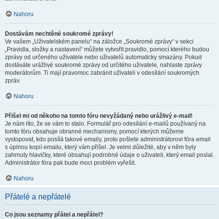
Nahoru
Dostávám nechtěné soukromé zprávy!
Ve vašem „Uživatelském panelu“ na záložce „Soukromé zprávy“ v sekci
„Pravidla, složky a nastavení“ můžete vytvořit pravidlo, pomocí kterého budou
zprávy od určeného uživatele nebo uživatelů automaticky smazány. Pokud
dostáváte urážlivé soukromé zprávy od určitého uživatele, nahlaste zprávy
moderátorům. Ti mají pravomoc zabránit uživateli v odesílání soukromých
zpráv.
Nahoru
Přišel mi od někoho na tomto fóru nevyžádaný nebo urážlivý e-mail!
Je nám líto, že se vám to stalo. Formulář pro odesílání e-mailů používaný na
tomto fóru obsahuje obranné mechanismy, pomocí kterých můžeme
vystopovat, kdo posílá takové emaily, proto pošlete administrátorovi fóra email
s úplnou kopií emailu, který vám přišel. Je velmi důležité, aby v něm byly
zahrnuty hlavičky, které obsahují podrobné údaje o uživateli, který email poslal.
Administrátor fóra pak bude moci problém vyřešit.
Nahoru
Přátelé a nepřátelé
Co jsou seznamy přátel a nepřátel?