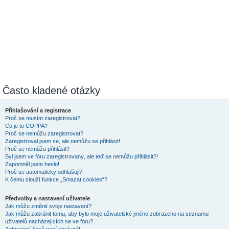
Často kladené otázky
Přihlašování a registrace
Proč se musím zaregistrovat?
Co je to COPPA?
Proč se nemůžu zaregistrovat?
Zaregistroval jsem se, ale nemůžu se přihlásit!
Proč se nemůžu přihlásit?
Byl jsem ve fóru zaregistrovaný, ale teď se nemůžu přihlásit?!
Zapomněl jsem heslo!
Proč se automaticky odhlašuji?
K čemu slouží funkce „Smazat cookies“?
Předvolby a nastavení uživatele
Jak můžu změnit svoje nastavení?
Jak můžu zabránit tomu, aby bylo moje uživatelské jméno zobrazeno na seznamu
uživatelů nacházejících se ve fóru?