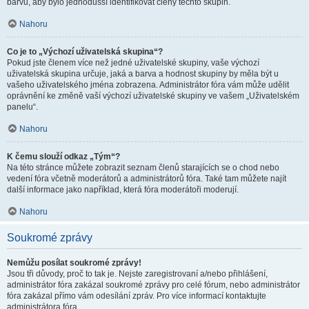
barvu, aby bylo jednodušší identifikovat členy těchto skupin.
Nahoru
Co je to „Výchozí uživatelská skupina“?
Pokud jste členem více než jedné uživatelské skupiny, vaše výchozí
uživatelská skupina určuje, jaká a barva a hodnost skupiny by měla být u
vašeho uživatelského jména zobrazena. Administrátor fóra vám může udělit
oprávnění ke změně vaší výchozí uživatelské skupiny ve vašem „Uživatelském
panelu“.
Nahoru
K čemu slouží odkaz „Tým“?
Na této stránce můžete zobrazit seznam členů starajících se o chod nebo
vedení fóra včetně moderátorů a administrátorů fóra. Také tam můžete najít
další informace jako například, která fóra moderátoři moderují.
Nahoru
Soukromé zprávy
Nemůžu posílat soukromé zprávy!
Jsou tři důvody, proč to tak je. Nejste zaregistrovaní a/nebo přihlášení,
administrátor fóra zakázal soukromé zprávy pro celé fórum, nebo administrátor
fóra zakázal přímo vám odesílání zpráv. Pro více informací kontaktujte
administrátora fóra.