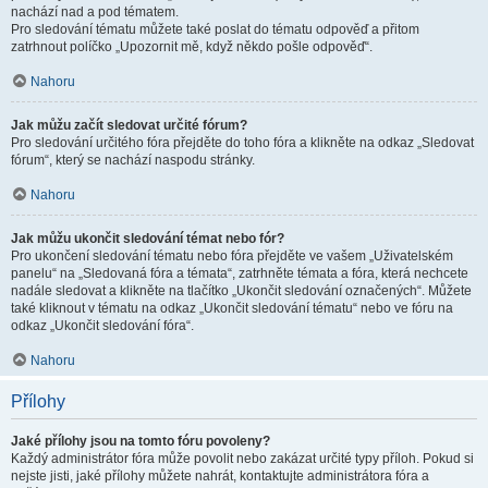
nachází nad a pod tématem.
Pro sledování tématu můžete také poslat do tématu odpověď a přitom
zatrhnout políčko „Upozornit mě, když někdo pošle odpověď“.
Nahoru
Jak můžu začít sledovat určité fórum?
Pro sledování určitého fóra přejděte do toho fóra a klikněte na odkaz „Sledovat
fórum“, který se nachází naspodu stránky.
Nahoru
Jak můžu ukončit sledování témat nebo fór?
Pro ukončení sledování tématu nebo fóra přejděte ve vašem „Uživatelském
panelu“ na „Sledovaná fóra a témata“, zatrhněte témata a fóra, která nechcete
nadále sledovat a klikněte na tlačítko „Ukončit sledování označených“. Můžete
také kliknout v tématu na odkaz „Ukončit sledování tématu“ nebo ve fóru na
odkaz „Ukončit sledování fóra“.
Nahoru
Přílohy
Jaké přílohy jsou na tomto fóru povoleny?
Každý administrátor fóra může povolit nebo zakázat určité typy příloh. Pokud si
nejste jisti, jaké přílohy můžete nahrát, kontaktujte administrátora fóra a