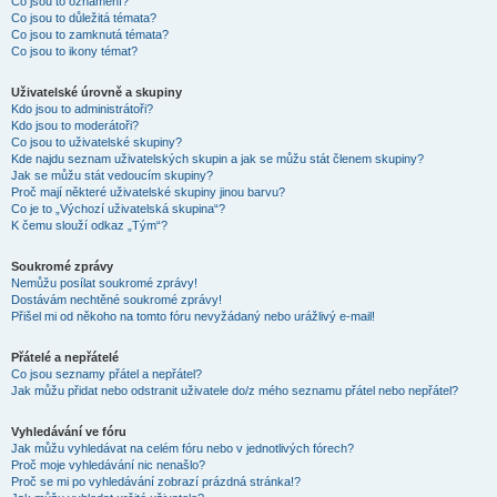
Co jsou to oznámení?
Co jsou to důležitá témata?
Co jsou to zamknutá témata?
Co jsou to ikony témat?
Uživatelské úrovně a skupiny
Kdo jsou to administrátoři?
Kdo jsou to moderátoři?
Co jsou to uživatelské skupiny?
Kde najdu seznam uživatelských skupin a jak se můžu stát členem skupiny?
Jak se můžu stát vedoucím skupiny?
Proč mají některé uživatelské skupiny jinou barvu?
Co je to „Výchozí uživatelská skupina“?
K čemu slouží odkaz „Tým“?
Soukromé zprávy
Nemůžu posílat soukromé zprávy!
Dostávám nechtěné soukromé zprávy!
Přišel mi od někoho na tomto fóru nevyžádaný nebo urážlivý e-mail!
Přátelé a nepřátelé
Co jsou seznamy přátel a nepřátel?
Jak můžu přidat nebo odstranit uživatele do/z mého seznamu přátel nebo nepřátel?
Vyhledávání ve fóru
Jak můžu vyhledávat na celém fóru nebo v jednotlivých fórech?
Proč moje vyhledávání nic nenašlo?
Proč se mi po vyhledávání zobrazí prázdná stránka!?