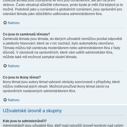
Důležitá témata jsou zobrazena ve fóru pod oznámeními, ale jen na první
stránce. Často obsahují důležité informace, proto byste je měli číst kdykoli je to
možné. Podobně jako u oznámení a globálních oznámení, jsou oprávnění pro
odeslání tématu jako důležitého udělována administrátorem fóra.
Nahoru
Co jsou to zamknutá témata?
Zamknutá témata jsou témata, do kterých uživatelé nemůžou posílat odpovědi
a jakékoliv hlasování, které se v nic nachází, bylo automaticky ukončeno.
Témata můžou být zamknuta moderátorem nebo administrátorem fóra z řady
důvodů. V závislosti na oprávněních, které vám udělil administrátor fóra,
můžete také mít možnost zamykat vlastní témata.
Nahoru
Co jsou to ikony témat?
Ikony témat jsou autory témat vybrané obrázky asociované s příspěvky, které
můžou indikovat jejich obsah. Možnost používat ikony témat závisí na
oprávněních nastavených administrátorem fóra.
Nahoru
Uživatelské úrovně a skupiny
Kdo jsou to administrátoři?
Administrátoři jsou uživatelé fóra, kteří mají nejvyšší úroveň kontroly nad celým