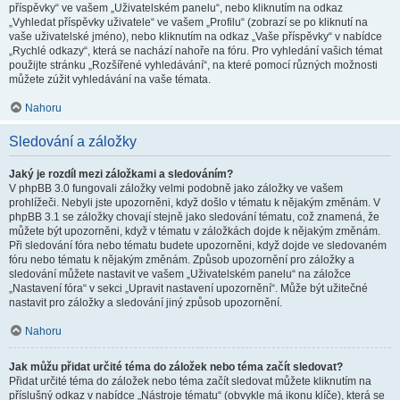
příspěvky“ ve vašem „Uživatelském panelu“, nebo kliknutím na odkaz
„Vyhledat příspěvky uživatele“ ve vašem „Profilu“ (zobrazí se po kliknutí na
vaše uživatelské jméno), nebo kliknutím na odkaz „Vaše příspěvky“ v nabídce
„Rychlé odkazy“, která se nachází nahoře na fóru. Pro vyhledání vašich témat
použijte stránku „Rozšířené vyhledávání“, na které pomocí různých možnosti
můžete zúžit vyhledávání na vaše témata.
Nahoru
Sledování a záložky
Jaký je rozdíl mezi záložkami a sledováním?
V phpBB 3.0 fungovali záložky velmi podobně jako záložky ve vašem
prohlížeči. Nebyli jste upozorněni, když došlo v tématu k nějakým změnám. V
phpBB 3.1 se záložky chovají stejně jako sledování tématu, což znamená, že
můžete být upozorněni, když v tématu v záložkách dojde k nějakým změnám.
Při sledování fóra nebo tématu budete upozorněni, když dojde ve sledovaném
fóru nebo tématu k nějakým změnám. Způsob upozornění pro záložky a
sledování můžete nastavit ve vašem „Uživatelském panelu“ na záložce
„Nastavení fóra“ v sekci „Upravit nastavení upozornění“. Může být užitečné
nastavit pro záložky a sledování jiný způsob upozornění.
Nahoru
Jak můžu přidat určité téma do záložek nebo téma začít sledovat?
Přidat určité téma do záložek nebo téma začít sledovat můžete kliknutím na
příslušný odkaz v nabídce „Nástroje tématu“ (obvykle má ikonu klíče), která se