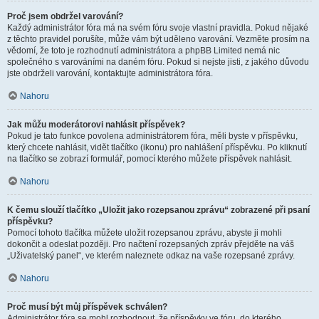
Proč jsem obdržel varování?
Každý administrátor fóra má na svém fóru svoje vlastní pravidla. Pokud nějaké
z těchto pravidel porušíte, může vám být uděleno varování. Vezměte prosím na
vědomí, že toto je rozhodnutí administrátora a phpBB Limited nemá nic
společného s varováními na daném fóru. Pokud si nejste jisti, z jakého důvodu
jste obdrželi varování, kontaktujte administrátora fóra.
Nahoru
Jak můžu moderátorovi nahlásit příspěvek?
Pokud je tato funkce povolena administrátorem fóra, měli byste v příspěvku,
který chcete nahlásit, vidět tlačítko (ikonu) pro nahlášení příspěvku. Po kliknutí
na tlačítko se zobrazí formulář, pomocí kterého můžete příspěvek nahlásit.
Nahoru
K čemu slouží tlačítko „Uložit jako rozepsanou zprávu“ zobrazené při psaní
příspěvku?
Pomocí tohoto tlačítka můžete uložit rozepsanou zprávu, abyste ji mohli
dokončit a odeslat později. Pro načtení rozepsaných zpráv přejděte na váš
„Uživatelský panel“, ve kterém naleznete odkaz na vaše rozepsané zprávy.
Nahoru
Proč musí být můj příspěvek schválen?
Administrátor fóra se mohl rozhodnout, že příspěvky ve fóru, do kterého