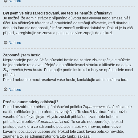
Nahoru
Byl jsem ve fóru zaregistrovaný, ale teď se nemůžu přihlásit?!
Je možné, že administrátor z nějakého důvodu deaktivoval nebo smazal váš
účet. Na některých fórech také pravidelně odstraňují uživatele, kteří dlouhou
dobu do fóra nic nenapsali, čímž se zmenší velikost databáze. Pokud je to váš
případ, zaregistrujte se znovu a pokuste se více zapojit do diskuzí.
Nahoru
Zapomněl jsem heslo!
Nepropadejte panice! Vaše původní heslo nelze sice získat zpět, ale můžete
ho jednoduše resetovat. Přejděte na přihlašovací stránku a klikněte na odkaz
Zapomněl/a jsem heslo
. Postupujte podle instrukcí a brzy se opět budete moci
přihlásit.
Pokud nebudete moci resetovat vaše heslo, kontaktujte administrátora fóra.
Nahoru
Proč se automaticky odhlašuji?
Pokud nezatrhnete během přihlašování políčko
Zapamatovat si mě
zůstanete
na fóru přihlášen jen po přednastavený čas. To slouží k zabránění zneužití
vašeho účtu někým jiným. Abyste zůstali přihlášeni, zatrhněte během
přihlašování políčko
Zapamatovat si mě
. To se ale nedoporučuje, pokud
přistupujete k fóru ze sdíleného počítače, např. v knihovně, internetové
kavárně, počítačové učebně atd. Pokud toto zaškrtávací políčko nevidíte,
znamená to, že administrátor fóra tuto funkci zakázal.