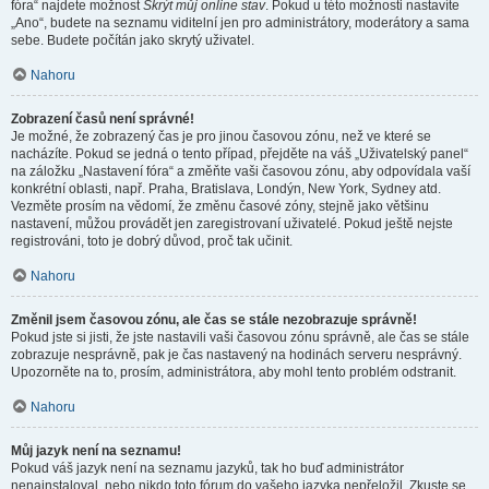
fóra“ najdete možnost
Skrýt můj online stav
. Pokud u této možnosti nastavíte
„Ano“, budete na seznamu viditelní jen pro administrátory, moderátory a sama
sebe. Budete počítán jako skrytý uživatel.
Nahoru
Zobrazení časů není správné!
Je možné, že zobrazený čas je pro jinou časovou zónu, než ve které se
nacházíte. Pokud se jedná o tento případ, přejděte na váš „Uživatelský panel“
na záložku „Nastavení fóra“ a změňte vaši časovou zónu, aby odpovídala vaší
konkrétní oblasti, např. Praha, Bratislava, Londýn, New York, Sydney atd.
Vezměte prosím na vědomí, že změnu časové zóny, stejně jako většinu
nastavení, můžou provádět jen zaregistrovaní uživatelé. Pokud ještě nejste
registrováni, toto je dobrý důvod, proč tak učinit.
Nahoru
Změnil jsem časovou zónu, ale čas se stále nezobrazuje správně!
Pokud jste si jisti, že jste nastavili vaši časovou zónu správně, ale čas se stále
zobrazuje nesprávně, pak je čas nastavený na hodinách serveru nesprávný.
Upozorněte na to, prosím, administrátora, aby mohl tento problém odstranit.
Nahoru
Můj jazyk není na seznamu!
Pokud váš jazyk není na seznamu jazyků, tak ho buď administrátor
nenainstaloval, nebo nikdo toto fórum do vašeho jazyka nepřeložil. Zkuste se