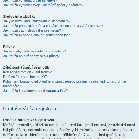
Jak můžu vyhledat určité uživatele?
Jak můžu vyhledat svoje vlastní příspěvky a témata?
Sledování a záložky
Jaký je rozdíl mezi záložkami a sledováním?
Jak můžu přidat určité téma do záložek nebo téma začít sledovat?
Jak můžu začít sledovat určité fórum?
Jak můžu ukončit sledování témat nebo fór?
Přílohy
Jaké přílohy jsou na tomto fóru povoleny?
Jak můžu najít všechny svoje přílohy?
Záležitosti týkající se phpBB
Kdo napsal toto diskusní fórum?
Proč ve fóru není funkce XY?
Koho mám kontaktovat ohledně stížnosti a/nebo právních záležitostí týkajících se
tohoto fóra?
Jak můžu kontaktovat administrátora fóra?
Přihlašování a registrace
Proč se musím zaregistrovat?
Možná nemusíte, záleží na administrátorovi fóra, jestli nastaví, že uživatel musí
být přihlášen, aby mohl odesílat příspěvky. Nicméně registrací získáte přístup k
dalším funkcím, které nejsou pro nepřihlášené uživatele dostupné, jako je