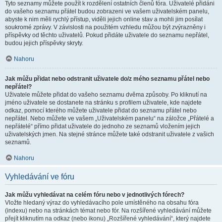
Tyto seznamy můžete použít k rozdělení ostatních členů fóra. Uživatelé přidáni
do vašeho seznamu přátel budou zobrazeni ve vašem uživatelském panelu,
abyste k nim měli rychlý přístup, viděli jejich online stav a mohli jim posílat
soukromé zprávy. V závislosti na použitém vzhledu můžou být zvýrazněny i
příspěvky od těchto uživatelů. Pokud přidáte uživatele do seznamu nepřátel,
budou jejich příspěvky skryty.
Nahoru
Jak můžu přidat nebo odstranit uživatele do/z mého seznamu přátel nebo
nepřátel?
Uživatele můžete přidat do vašeho seznamu dvěma způsoby. Po kliknutí na
jméno uživatele se dostanete na stránku s profilem uživatele, kde najdete
odkaz, pomocí kterého můžete uživatele přidat do seznamu přátel nebo
nepřátel. Nebo můžete ve vašem „Uživatelském panelu“ na záložce „Přátelé a
nepřátelé“ přímo přidat uživatele do jednoho ze seznamů vložením jejich
uživatelských jmen. Na stejné stránce můžete také odstranit uživatele z vašich
seznamů.
Nahoru
Vyhledávání ve fóru
Jak můžu vyhledávat na celém fóru nebo v jednotlivých fórech?
Vložte hledaný výraz do vyhledávacího pole umístěného na obsahu fóra
(indexu) nebo na stránkách témat nebo fór. Na rozšířené vyhledávání můžete
přejít kliknutím na odkaz (nebo ikonu) „Rozšířené vyhledávání“, který najdete