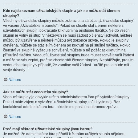
Kde najdu seznam uživatelských skupin a jak se můžu stát členem
skupiny?
Všechny uživatelské skupiny můžete zobrazit na záložce „Uživatelské skupiny“
ve vašem „Uživatelském panelu“. Pokud se chcete stát členem některé z
uživatelských skupin, pokračujte kliknutím na příslušné tlačítko. Ne do všech
skupin je volný přístup. V některých se musí žádost o členství schválit, některé
můžou být uzavřené a některé můžou být dokonce skryté. Pokud je skupiny
otevřená, můžete se stát jejím členem po kliknutí na příslušné tlačítko. Pokud
členství ve skupině vyžaduje schválení, můžete o ně požádat kliknutím na
příslušné tlačítko. Vedoucí uživatelské skupiny bude muset schválit vaši žádost
a může se vás zeptat, proč se chcete stát členem skupiny. Neobtěžujte, prosím,
vedoucího skupiny v případě, že zamítne vaši žádost - určitě pro to bude mít
svoje důvody.
Nahoru
Jak se můžu stát vedoucím skupiny?
Vedoucí skupiny je obvykle určen administrátorem fóra při vytváření skupiny.
Pokud máte zájem o vytvoření uživatelské skupiny, měli byste nejdříve
kontaktovat administrátora fóra - zkuste mu poslat soukromou zprávu.
Nahoru
Proč mají některé uživatelské skupiny jinou barvu?
Je možné, že administrátor fóra přiřadil k členům určitých skupin nějakou