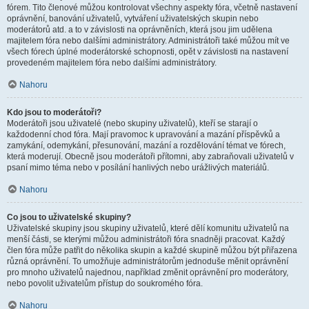
fórem. Tito členové můžou kontrolovat všechny aspekty fóra, včetně nastavení
oprávnění, banování uživatelů, vytváření uživatelských skupin nebo
moderátorů atd. a to v závislosti na oprávněních, která jsou jim udělena
majitelem fóra nebo dalšími administrátory. Administrátoři také můžou mít ve
všech fórech úplné moderátorské schopnosti, opět v závislosti na nastavení
provedeném majitelem fóra nebo dalšími administrátory.
Nahoru
Kdo jsou to moderátoři?
Moderátoři jsou uživatelé (nebo skupiny uživatelů), kteří se starají o
každodenní chod fóra. Mají pravomoc k upravování a mazání příspěvků a
zamykání, odemykání, přesunování, mazání a rozdělování témat ve fórech,
která moderují. Obecně jsou moderátoři přítomni, aby zabraňovali uživatelů v
psaní mimo téma nebo v posílání hanlivých nebo urážlivých materiálů.
Nahoru
Co jsou to uživatelské skupiny?
Uživatelské skupiny jsou skupiny uživatelů, které dělí komunitu uživatelů na
menší části, se kterými můžou administrátoři fóra snadněji pracovat. Každý
člen fóra může patřit do několika skupin a každé skupině můžou být přiřazena
různá oprávnění. To umožňuje administrátorům jednoduše měnit oprávnění
pro mnoho uživatelů najednou, například změnit oprávnění pro moderátory,
nebo povolit uživatelům přístup do soukromého fóra.
Nahoru