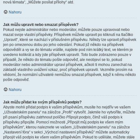
nová témata“, „Můžete posílat přílohy“ atd.
Nahoru
Jak můžu upravit nebo smazat příspěvek?
Pokud nejste administrátor nebo moderátor, můžete pouze upravovat nebo
mazat svoje vlastní příspěvky. Příspěvek můžete upravit po kliknutí na tlačítko
„Upravit“, které se nachází v příslušném příspěvku. Někdy lze upravit příspěvek
jen po omezenou dobu po jeho odeslání. Pokud již někdo na příspěvek
odpověděl a vy se do tématu vrátíte, najdete pod ním krátký text, ve kterém je
uvedeno kolikrát a kdy jste příspěvek upravili. Toto bude zobrazeno pouze v
případě, že někdo do tématu pošle odpověď, ale neobjeví se to, pokud
moderátor nebo administrátor upraví příspěvek, ačkoli ti mohou zanechat na
základě vlastního uvážení vzkaz, proč příspěvek upravili. Vezměte prosím na
vědomí, že normální uživatelé nemůžou smazat příspěvek, když k němu někdo
pošle odpověď.
Nahoru
Jak můžu přidat ke svým příspěvků podpis?
Abyste mohli přidat podpis k vašim příspěvkům, musíte ho nejdřív ve vašem
„Uživatelském panelu“ na záložce „Profil“ vytvořit. Jakmile ho vytvoříte, můžete
při psaní příspěvku zatrhnout políčko
Připojit podpis
, čímž váš podpis k
příspěvku připojíte. Pomocí možnosti „Připojit můj podpis ke všem mým
příspěvkům“, kterou naleznete ve vašem „Uživatelském panelu“ na záložce
„Nastavení fóra“ v sekci „Výchozí nastavení příspěvků“ můžete automaticky
připojit váš podpis ke všem vašim příspěvkům. Pokud to uděláte, můžete stále