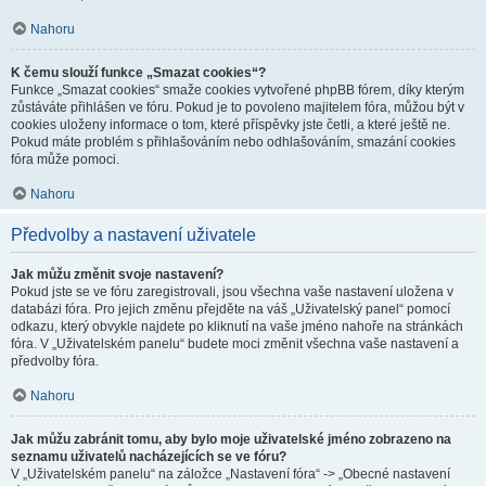
Nahoru
K čemu slouží funkce „Smazat cookies“?
Funkce „Smazat cookies“ smaže cookies vytvořené phpBB fórem, díky kterým
zůstáváte přihlášen ve fóru. Pokud je to povoleno majitelem fóra, můžou být v
cookies uloženy informace o tom, které příspěvky jste četli, a které ještě ne.
Pokud máte problém s přihlašováním nebo odhlašováním, smazání cookies
fóra může pomoci.
Nahoru
Předvolby a nastavení uživatele
Jak můžu změnit svoje nastavení?
Pokud jste se ve fóru zaregistrovali, jsou všechna vaše nastavení uložena v
databázi fóra. Pro jejich změnu přejděte na váš „Uživatelský panel“ pomocí
odkazu, který obvykle najdete po kliknutí na vaše jméno nahoře na stránkách
fóra. V „Uživatelském panelu“ budete moci změnit všechna vaše nastavení a
předvolby fóra.
Nahoru
Jak můžu zabránit tomu, aby bylo moje uživatelské jméno zobrazeno na
seznamu uživatelů nacházejících se ve fóru?
V „Uživatelském panelu“ na záložce „Nastavení fóra“ -> „Obecné nastavení