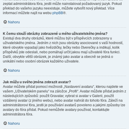
zeptat administrátora fóra, jestli může nainstalovat požadovaný jazyk. Pokud
překlad do vašeho jazyku neexistuje, můžete vytvořit nový překlad. Více
informací můžete najít na webu
phpBB
®.
Nahoru
K čemu slouží obrázky zobrazené u mého uživatelského jména?
Existují dva druhy obrázků, které můžou být v příspěvcích zobrazeny u
uživatelského jména. Jedním z nich jsou obrázky asociované s vaší hodností,
které obvykle vypadají jako hvězdičky, tečky nebo čtverečky a indikují, kolik
příspěvků jste odeslali, nebo pomáhají určit jakou mají uživatelé fóra funkci.
Další, obvykle větší obrázek, je známý jako avatar a obecně se jedná o
unikátní nebo osobní obrázek každého uživatele.
Nahoru
Jak můžu u svého jména zobrazit avatar?
Avatar můžete přidat pomocí možnosti „Nastavení avataru“, kterou najdete ve
vašem „Uživatelském panelu“ na záložce „Profil“. Avatar můžete přidat jedním z
následujících způsobů: použít Gravatar, vybrat si avatar v Galerii, použít
vzdálený avatar (z jiného webu), nebo avatar nahrát do tohoto fóra. Záleží na
administrátorovi fóra, jestli je používání avatarů povoleno a jakými způsoby lze
avatary do fóra přidat. Pokud nemůžete avatary používat, kontaktujte
administrátora fóra.
Nahoru