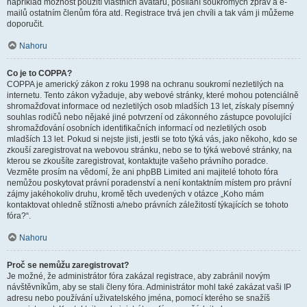
například možnost použití vlastních avatarů, posílání soukromých zpráv a e-
mailů ostatním členům fóra atd. Registrace trvá jen chvíli a tak vám ji můžeme
doporučit.
Nahoru
Co je to COPPA?
COPPA je americký zákon z roku 1998 na ochranu soukromí nezletilých na
internetu. Tento zákon vyžaduje, aby webové stránky, které mohou potenciálně
shromažďovat informace od nezletilých osob mladších 13 let, získaly písemný
souhlas rodičů nebo nějaké jiné potvrzení od zákonného zástupce povolující
shromažďování osobních identifikačních informací od nezletilých osob
mladších 13 let. Pokud si nejste jisti, jestli se toto týká vás, jako někoho, kdo se
zkouší zaregistrovat na webovou stránku, nebo se to týká webové stránky, na
kterou se zkoušíte zaregistrovat, kontaktujte vašeho právního poradce.
Vezměte prosím na vědomí, že ani phpBB Limited ani majitelé tohoto fóra
nemůžou poskytovat právní poradenství a není kontaktním místem pro právní
zájmy jakéhokoliv druhu, kromě těch uvedených v otázce „Koho mám
kontaktovat ohledně stížnosti a/nebo právních záležitostí týkajících se tohoto
fóra?“.
Nahoru
Proč se nemůžu zaregistrovat?
Je možné, že administrátor fóra zakázal registrace, aby zabránil novým
návštěvníkům, aby se stali členy fóra. Administrátor mohl také zakázat vaši IP
adresu nebo používání uživatelského jména, pomocí kterého se snažíš