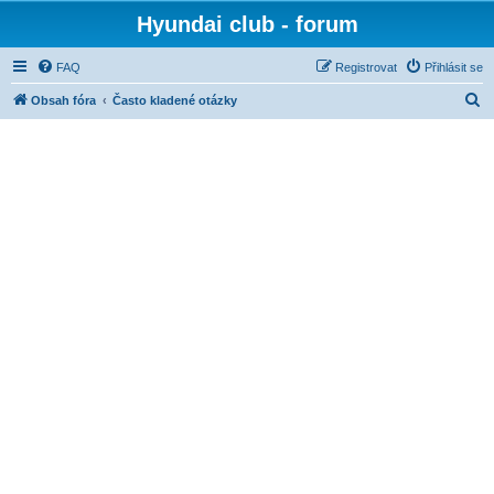
Hyundai club - forum
FAQ
Registrovat
Přihlásit se
H
Obsah fóra
Často kladené otázky
l
e
d
a
t