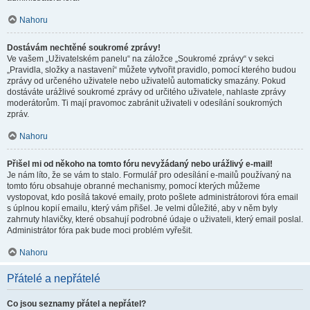
Nahoru
Dostávám nechtěné soukromé zprávy!
Ve vašem „Uživatelském panelu“ na záložce „Soukromé zprávy“ v sekci
„Pravidla, složky a nastavení“ můžete vytvořit pravidlo, pomocí kterého budou
zprávy od určeného uživatele nebo uživatelů automaticky smazány. Pokud
dostáváte urážlivé soukromé zprávy od určitého uživatele, nahlaste zprávy
moderátorům. Ti mají pravomoc zabránit uživateli v odesílání soukromých
zpráv.
Nahoru
Přišel mi od někoho na tomto fóru nevyžádaný nebo urážlivý e-mail!
Je nám líto, že se vám to stalo. Formulář pro odesílání e-mailů používaný na
tomto fóru obsahuje obranné mechanismy, pomocí kterých můžeme
vystopovat, kdo posílá takové emaily, proto pošlete administrátorovi fóra email
s úplnou kopií emailu, který vám přišel. Je velmi důležité, aby v něm byly
zahrnuty hlavičky, které obsahují podrobné údaje o uživateli, který email poslal.
Administrátor fóra pak bude moci problém vyřešit.
Nahoru
Přátelé a nepřátelé
Co jsou seznamy přátel a nepřátel?