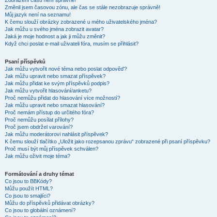
Zobrazení časů není správné!
Změnil jsem časovou zónu, ale čas se stále nezobrazuje správně!
Můj jazyk není na seznamu!
K čemu slouží obrázky zobrazené u mého uživatelského jména?
Jak můžu u svého jména zobrazit avatar?
Jaká je moje hodnost a jak ji můžu změnit?
Když chci poslat e-mail uživateli fóra, musím se přihlásit?
Psaní příspěvků
Jak můžu vytvořit nové téma nebo poslat odpověď?
Jak můžu upravit nebo smazat příspěvek?
Jak můžu přidat ke svým příspěvků podpis?
Jak můžu vytvořit hlasování/anketu?
Proč nemůžu přidat do hlasování více možností?
Jak můžu upravit nebo smazat hlasování?
Proč nemám přístup do určitého fóra?
Proč nemůžu posílat přílohy?
Proč jsem obdržel varování?
Jak můžu moderátorovi nahlásit příspěvek?
K čemu slouží tlačítko „Uložit jako rozepsanou zprávu“ zobrazené při psaní příspěvku?
Proč musí být můj příspěvek schválen?
Jak můžu oživit moje téma?
Formátování a druhy témat
Co jsou to BBKódy?
Můžu použít HTML?
Co jsou to smajlíci?
Můžu do příspěvků přidávat obrázky?
Co jsou to globální oznámení?