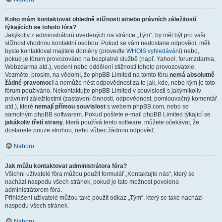
Koho mám kontaktovat ohledně stížnosti a/nebo právních záležitostí
týkajících se tohoto fóra?
Jakýkoliv z administrátorů uvedených na stránce „Tým“, by měl být pro vaši
stížnost vhodnou kontaktní osobou. Pokud se vám nedostane odpovědi, měli
byste kontaktovat majitele domény (proveďte
WHOIS vyhledávání
) nebo,
pokud je fórum provozováno na bezplatné službě (např. Yahoo!, forumzdarma,
Webzdarma atd.), vedení nebo oddělení stížností tohoto provozovatele.
Vezměte, prosím, na vědomí, že phpBB Limited na tomto fóru
nemá absolutně
žádné pravomoci
a nemůže nést odpovědnost za to jak, kde, nebo kým je toto
fórum používáno. Nekontaktujte phpBB Limited v souvislosti s jakýmikoliv
právními záležitostmi (zastavení činnosti, odpovědnost, pomlouvačný komentář
atd.), které
nemají přímou souvislost
s webem phpBB.com, nebo se
samotným phpBB softwarem. Pokud pošlete e-mail phpBB Limited týkající se
jakákoliv třetí strany
, která používá tento software, můžete očekávat, že
dostanete pouze strohou, nebo vůbec žádnou odpověď.
Nahoru
Jak můžu kontaktovat administrátora fóra?
Všichni uživatelé fóra můžou použít formulář „Kontaktujte nás“, který se
nachází naspodu všech stránek, pokud je tato možnost povolena
administrátorem fóra.
Přihlášení uživatelé můžou také použít odkaz „Tým“, který se také nachází
naspodu všech stránek.
Nahoru