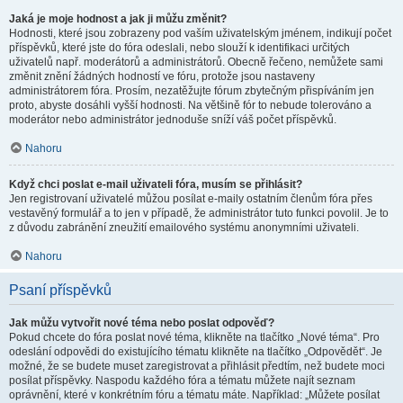
Jaká je moje hodnost a jak ji můžu změnit?
Hodnosti, které jsou zobrazeny pod vaším uživatelským jménem, indikují počet
příspěvků, které jste do fóra odeslali, nebo slouží k identifikaci určitých
uživatelů např. moderátorů a administrátorů. Obecně řečeno, nemůžete sami
změnit znění žádných hodností ve fóru, protože jsou nastaveny
administrátorem fóra. Prosím, nezatěžujte fórum zbytečným přispíváním jen
proto, abyste dosáhli vyšší hodnosti. Na většině fór to nebude tolerováno a
moderátor nebo administrátor jednoduše sníží váš počet příspěvků.
Nahoru
Když chci poslat e-mail uživateli fóra, musím se přihlásit?
Jen registrovaní uživatelé můžou posílat e-maily ostatním členům fóra přes
vestavěný formulář a to jen v případě, že administrátor tuto funkci povolil. Je to
z důvodu zabránění zneužití emailového systému anonymními uživateli.
Nahoru
Psaní příspěvků
Jak můžu vytvořit nové téma nebo poslat odpověď?
Pokud chcete do fóra poslat nové téma, klikněte na tlačítko „Nové téma“. Pro
odeslání odpovědi do existujícího tématu klikněte na tlačítko „Odpovědět“. Je
možné, že se budete muset zaregistrovat a přihlásit předtím, než budete moci
posílat příspěvky. Naspodu každého fóra a tématu můžete najít seznam
oprávnění, které v konkrétním fóru a tématu máte. Například: „Můžete posílat