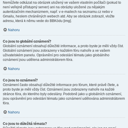
Nemůžete odkázat na obrázek uložený ve vašem vlastním počítači (pokud to
není veřejně přístupný server) ani na obrázky uložené za nějakým
autentizačním mechanizmem, např. v e-mailech na seznamu.cz nebo v
Gmailu, heslem chráněných webech atd. Aby se obrázek zobrazil, vložte
adresu, která k němu vede do BBKódu [img].
Nahoru
Co jsou to globální oznámení?
Globální oznámení obsahují důležité informace, a proto byste je měli vždy číst.
Globální oznámení jsou zobrazeny v každém fóru nahoře a ve vašem
uživatelském panelu. Oprávnění pro odeslání tématu jako globálního
oznámení jsou udělena administrátorem fóra.
Nahoru
Co jsou to oznámení?
Oznámení často obsahují důležité informace pro fórum, které právě čtete, a
proto byste je měli vždy číst. Oznámení jsou zobrazeny nahoře na každé
stránce fóra, do kterého byly odeslány. Podobně jako u globálních oznámení,
jsou oprávnění pro odeslání tématu jako oznámení udělována administrátorem
fóra.
Nahoru
Co jsou to důležitá témata?