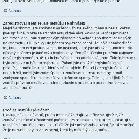
zaregistrovat. Kontaktujte administrátora fóra a požádejte ho o pomoc.
Nahoru
Zaregistroval jsem se, ale nemůžu se přihlásit!
Nejdříve zkontrolujte správnost vašeho uživatelského jména a hesla. Pokud
jsou správné, mohly se stát následující dvě věci. Pokud je ve fóru povolena
registrace v souladu s americkým zákonem na ochranu soukromí nezletilých
na internetu COPPA a vy jste během registrace zadali, že ještě nemáte třináct
let, budete muset postupovat podle instrukcí, které jste obdrželi e-mailem. Na
některých fórech je také vyžadováno, aby před přihlášením proběhla aktivace
nově registrovaného účtu a to buď vámi, nebo administrátorem. Tato informace
byla zobrazena během registrace. Pokud jste obdrželi registrační email,
pokračujte podle instrukcí, které v něm najdete. Pokud jste registrační email
neobdrželi, mohli jste zadat špatnou emailovou adresu, nebo byl email
zachycen spam filtrem a skončil ve složce se spamy. Pokud jste si jistí, že jste
zadali správnou emailovou adresu, zkuste s prosbou o pomoc kontaktovat
administrátora fóra.
Nahoru
Proč se nemůžu přihlásit?
Existuje několik důvodů, proč k tomu může dojít. Nejdříve se ujistěte, že
zadáváte správné uživatelské jméno a heslo. Pokud tomu tak je, kontaktujte
administrátora fóra, abyste se ujistili, že jste nebyli zabanováni. Je také možné,
že je na webu chyba v nastavení, která by měla být odstraněna.