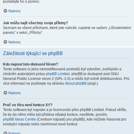
požádejte ho o pomoc.
Nahoru
Jak můžu najít všechny svoje přílohy?
Seznam se všemi přílohami, které jste nahráli, najdete ve vašem „Uživatelském
panelu“ v sekci „Přílohy“.
Nahoru
Záležitosti týkající se phpBB
Kdo napsal toto diskusní fórum?
Tento software (v jeho nemodifikované podobě) byl vytvořen, zveřejněn a
chráněn autorskými právy
phpBB Limited
. phpBB je dostupné pod GNU
General Public License verze 2 (GPL-2.0) a může být volně distribuováno. Pro
více informací se podívejte na stránku
About phpBB
(angl.).
Nahoru
Proč ve fóru není funkce XY?
Tento software byl napsán a je licencován přes phpBB Limited. Pokud věříte,
že by do něho měla být přidána nějaká funkce, navštivte, prosím,
phpBB Ideas Centre
(Centrum nápadů pro phpBB), kde můžete hlasovat pro
existující nápady nebo navrhnout nové funkce.
Nahoru