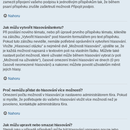
zamezit připojení vašeho podpisu k jednotlivým příspěvkům tak, že během
psaní příspěvku zrušíte zaškrtnutí možnosti
Připojit podpis
.
Nahoru
Jak můžu vytvořit hlasování/anketu?
Při posílání nového tématu, nebo při úpravě prvního příspěvku tématu, klikněte
na záložku „Vytvořit hlasování“ pod hlavním formulářem pro text příspěvku.
Pokud tuto záložku nevidíte, nemáte potřebné oprávnění k vytvoření hlasování.
Vložte „Hlasovací otázku“ a nejméně dvě „Možnosti hlasování“, ujistěte se, že
je každá možnost napsaná v textovém poli na vlastním řádku. Můžete také
nastavit počet možností, které uživatel může během hlasování vybrat (v poli
„Možností na uživatele“), časové omezení trvání hlasování ve dnech (0 pro
časově neomezené hlasování) a nakonec můžete povolit uživatelům měnit
jejich hlasy.
Nahoru
Proč nemůžu přidat do hlasování více možností?
Omezení počtu možností v hlasování je nastaveno administrátorem fóra. Pokud
si myslíte, že potřebujete do vašeho hlasování vložit více možností než je
povoleno, kontaktujte administrátora fóra.
Nahoru
Jak můžu upravit nebo smazat hlasování?
Stejně jako v případě příspěvků může být hlasování upraveno pouze jeho