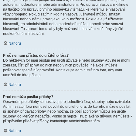
autorem, moderátorem nebo administrátorem. Pro úpravu hlasování klikněte
na tlačítko pro úpravu prvního příspěvku v tématu, ke kterému je hlasování
vždy připojeno. Pokud zatím nikdo nehlasoval, uživatelé můžou smazat
hlasování nebo v něm upravit jakoukoliv možnost. Pokud ale již uživatelé
hlasovali, jen administrátoři nebo moderátoři můžou upravit nebo smazat
hlasování. To zabrání tomu, aby byly možnosti hlasování změněny v ještě
neukončeném hlasování.
Nahoru
Proč nemám přístup do určitého fóra?
Do některých fór mají přístup jen určití uživatelé nebo skupiny. Abyste je mohli
zobrazit, číst, přispívat do nich nebo v nich provádět jiné akce, můžete
potřebovat speciální oprávnění. Kontaktujte administrátora fóra, aby vám
umožnil do fóra přístup.
Nahoru
Proč nemůžu posílat přílohy?
Oprávnění pro přílohy se nastavují pro jednotlivá fóra, skupiny nebo uživatele.
Administrátor fóra nemusel povolit do určitého fóra, do kterého můžete posílat
příspěvky, přidávat přílohy, nebo možná, že posílat přílohy můžou jen určité
skupiny, do kterých nepatříte. Pokud si nejste jisti, z jakého důvodu nemůžete k
příspěvkům přidávat přílohy, kontaktujte administrátora fóra.
Nahoru