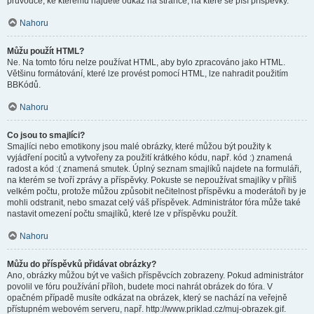
průvodce, ke kterému najdete odkaz na stránce, na které se píší příspěvky.
Nahoru
Můžu použít HTML?
Ne. Na tomto fóru nelze používat HTML, aby bylo zpracováno jako HTML.
Většinu formátování, které lze provést pomocí HTML, lze nahradit použitím
BBKódů.
Nahoru
Co jsou to smajlíci?
Smajlíci nebo emotikony jsou malé obrázky, které můžou být použity k
vyjádření pocitů a vytvořeny za použití krátkého kódu, např. kód :) znamená
radost a kód :( znamená smutek. Úplný seznam smajlíků najdete na formuláři,
na kterém se tvoří zprávy a příspěvky. Pokuste se nepoužívat smajlíky v příliš
velkém počtu, protože můžou způsobit nečitelnost příspěvku a moderátoři by je
mohli odstranit, nebo smazat celý váš příspěvek. Administrátor fóra může také
nastavit omezení počtu smajlíků, které lze v příspěvku použít.
Nahoru
Můžu do příspěvků přidávat obrázky?
Ano, obrázky můžou být ve vašich příspěvcích zobrazeny. Pokud administrátor
povolil ve fóru používání příloh, budete moci nahrát obrázek do fóra. V
opačném případě musíte odkázat na obrázek, který se nachází na veřejně
přístupném webovém serveru, např. http://www.priklad.cz/muj-obrazek.gif.