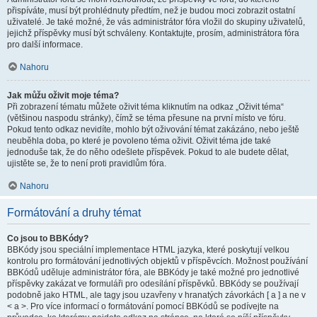
přispíváte, musí být prohlédnuty předtím, než je budou moci zobrazit ostatní
uživatelé. Je také možné, že vás administrátor fóra vložil do skupiny uživatelů,
jejichž příspěvky musí být schváleny. Kontaktujte, prosím, administrátora fóra
pro další informace.
Nahoru
Jak můžu oživit moje téma?
Při zobrazení tématu můžete oživit téma kliknutím na odkaz „Oživit téma“
(většinou naspodu stránky), čímž se téma přesune na první místo ve fóru.
Pokud tento odkaz nevidíte, mohlo být oživování témat zakázáno, nebo ještě
neuběhla doba, po které je povoleno téma oživit. Oživit téma jde také
jednoduše tak, že do něho odešlete příspěvek. Pokud to ale budete dělat,
ujistěte se, že to není proti pravidlům fóra.
Nahoru
Formátování a druhy témat
Co jsou to BBKódy?
BBKódy jsou speciální implementace HTML jazyka, které poskytují velkou
kontrolu pro formátování jednotlivých objektů v příspěvcích. Možnost používání
BBKódů uděluje administrátor fóra, ale BBKódy je také možné pro jednotlivé
příspěvky zakázat ve formuláři pro odesílání příspěvků. BBKódy se používají
podobně jako HTML, ale tagy jsou uzavřeny v hranatých závorkách [ a ] a ne v
< a >. Pro více informací o formátování pomocí BBKódů se podívejte na