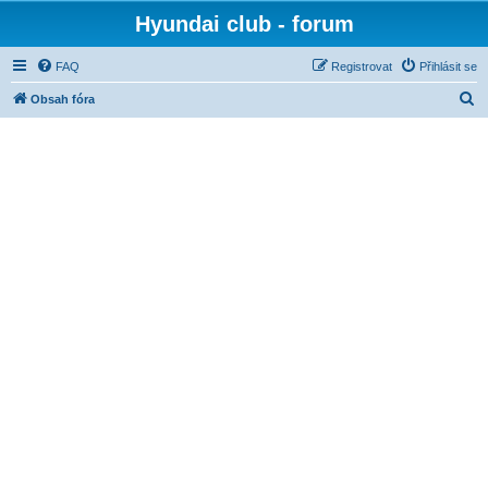
Hyundai club - forum
FAQ
Registrovat
Přihlásit se
H
Obsah fóra
l
e
d
a
t