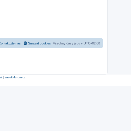
Kontaktujte nás
Smazat cookies
Všechny časy jsou v
UTC+02:00
et
|
suzuki-forum.cz