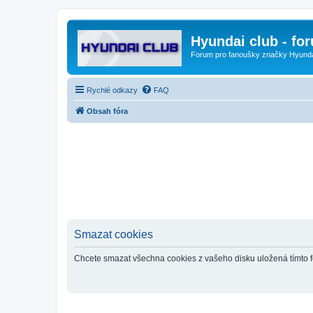
Hyundai club - fo
Forum pro fanoušky značky Hyund
Rychlé odkazy
FAQ
Obsah fóra
Smazat cookies
Chcete smazat všechna cookies z vašeho disku uložená tímto 