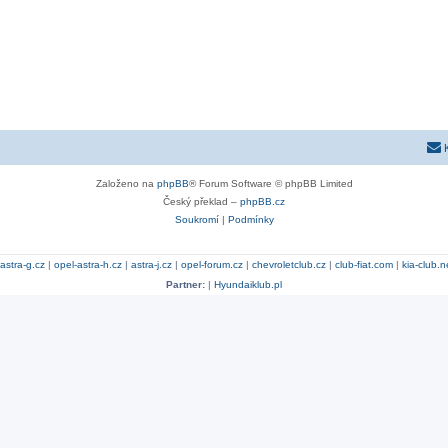
Založeno na
phpBB
® Forum Software © phpBB Limited
Český překlad –
phpBB.cz
Soukromí
|
Podmínky
astra-g.cz
|
opel-astra-h.cz
|
astra-j.cz
|
opel-forum.cz
|
chevroletclub.cz
|
club-fiat.com
|
kia-club.n
Partner:
|
Hyundaiklub.pl