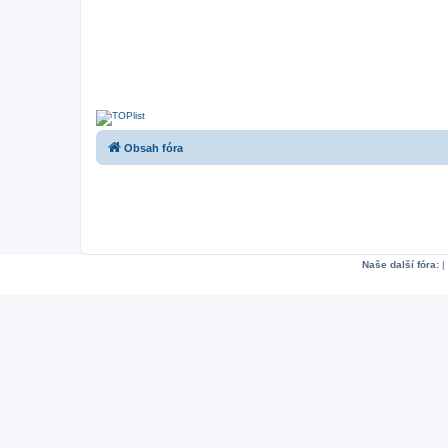
Obsah fóra
Naše další fóra:
|