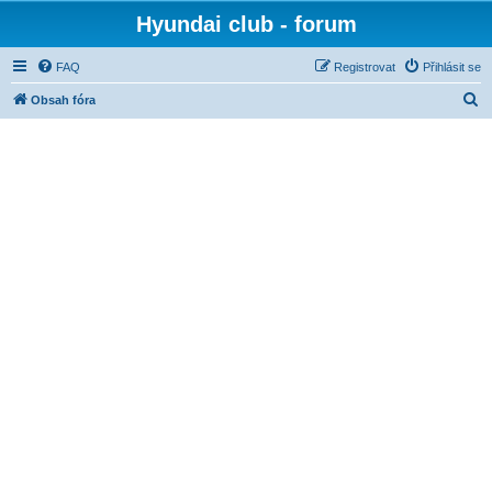
Hyundai club - forum
FAQ
Registrovat
Přihlásit se
H
Obsah fóra
l
e
d
a
t