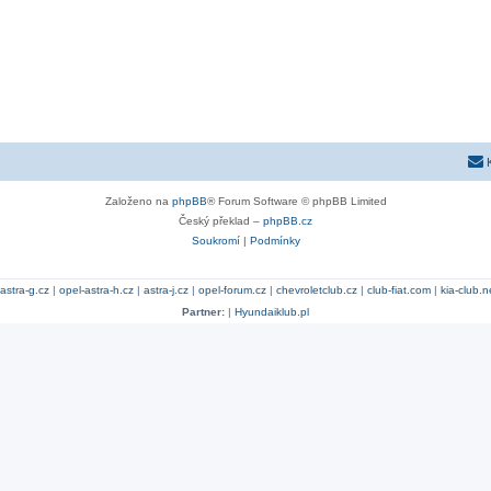
Založeno na
phpBB
® Forum Software © phpBB Limited
Český překlad –
phpBB.cz
Soukromí
|
Podmínky
astra-g.cz
|
opel-astra-h.cz
|
astra-j.cz
|
opel-forum.cz
|
chevroletclub.cz
|
club-fiat.com
|
kia-club.n
Partner:
|
Hyundaiklub.pl