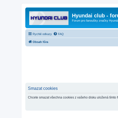
Hyundai club - fo
Forum pro fanoušky značky Hyund
Rychlé odkazy
FAQ
Obsah fóra
Smazat cookies
Chcete smazat všechna cookies z vašeho disku uložená tímto 