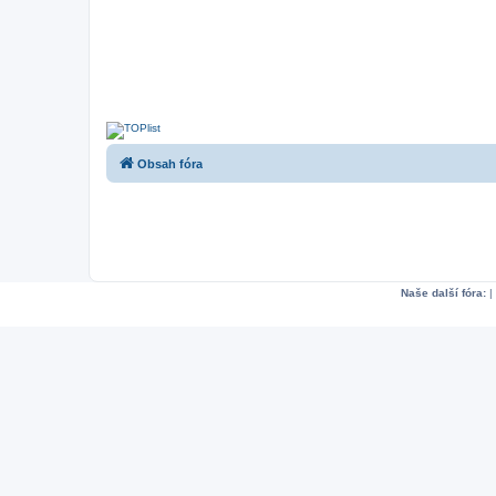
Obsah fóra
Naše další fóra:
|