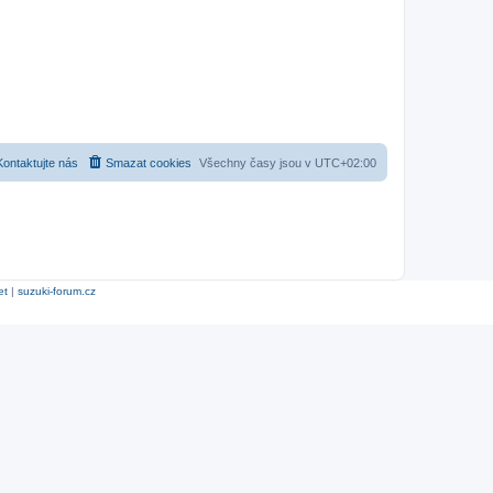
Kontaktujte nás
Smazat cookies
Všechny časy jsou v
UTC+02:00
et
|
suzuki-forum.cz