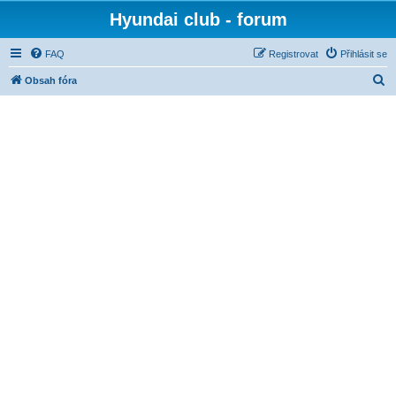
Hyundai club - forum
FAQ
Registrovat
Přihlásit se
H
Obsah fóra
l
e
d
a
t