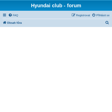
Hyundai club - forum
FAQ
Registrovat
Přihlásit se
H
Obsah fóra
l
e
d
a
t