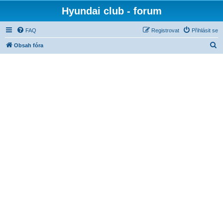
Hyundai club - forum
FAQ
Registrovat
Přihlásit se
H
Obsah fóra
l
e
d
a
t