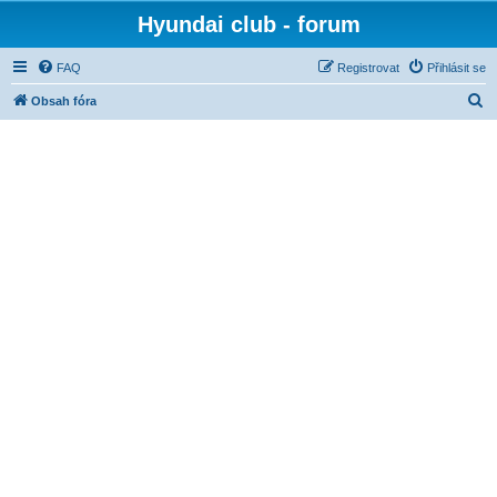
Hyundai club - forum
FAQ
Registrovat
Přihlásit se
H
Obsah fóra
l
e
d
a
t