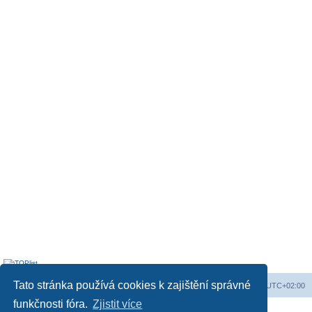
Tato stránka používá cookies k zajištění správné
Obsah fóra
Všechny časy jsou v
UTC+02:00
funkčnosti fóra.
Zjistit více
Založeno na
phpBB
® Forum Software © phpBB Limited