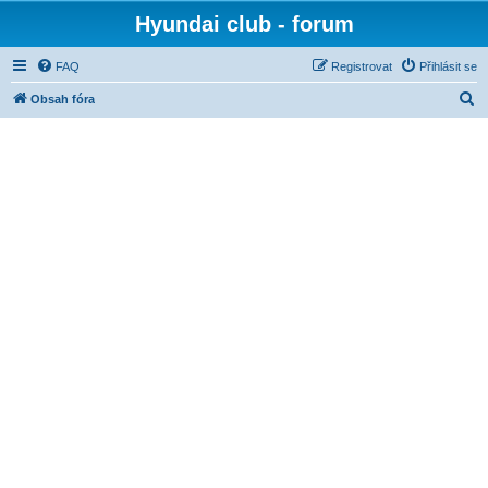
Hyundai club - forum
FAQ
Registrovat
Přihlásit se
H
Obsah fóra
l
e
d
a
t