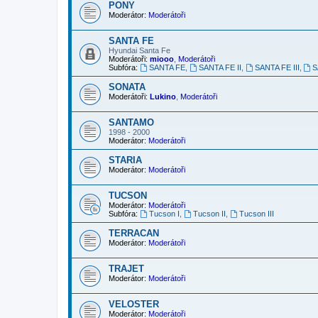
PONY
Moderátor:
Moderátoři
SANTA FE
Hyundai Santa Fe
Moderátoři:
miooo
,
Moderátoři
Subfóra:
SANTA FE
,
SANTA FE II
,
SANTA FE III
,
S
SONATA
Moderátoři:
Lukino
,
Moderátoři
SANTAMO
1998 - 2000
Moderátor:
Moderátoři
STARIA
Moderátor:
Moderátoři
TUCSON
Moderátor:
Moderátoři
Subfóra:
Tucson I
,
Tucson II
,
Tucson III
TERRACAN
Moderátor:
Moderátoři
TRAJET
Moderátor:
Moderátoři
VELOSTER
Moderátor:
Moderátoři