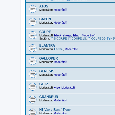
ATOS
Moderátor:
Moderátoři
BAYON
Moderátor:
Moderátoři
COUPE
Moderátoři:
black_sheep
,
Tringi
,
Moderátoři
Subfóra:
S-COUPE
,
COUPE 1G
,
COUPE 2G
,
NE
ELANTRA
Moderátoři:
Farrael
,
Moderátoři
GALLOPER
Moderátor:
Moderátoři
GENESIS
Moderátor:
Moderátoři
GETZ
Moderátoři:
vipe
,
Moderátoři
GRANDEUR
Moderátor:
Moderátoři
H1 Van / Bus / Truck
Moderátor:
Moderátoři