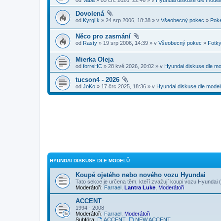
Dovolená
od
Kyrglík
» 24 srp 2006, 18:38 » v
Všeobecný pokec
»
Pok
Něco pro zasmání
od
Rasty
» 19 srp 2006, 14:39 » v
Všeobecný pokec
»
Fotky
Mierka Oleja
od
forreHC
» 28 kvě 2026, 20:02 » v
Hyundai diskuse dle m
tucson4 - 2026
od
JoKo
» 17 črc 2025, 18:36 » v
Hyundai diskuse dle model
HYUNDAI DISKUSE DLE MODELŮ
Koupě ojetého nebo nového vozu Hyundai
Tato sekce je určena těm, kteří zvažují koupi vozu Hyundai
Moderátoři:
Farrael
,
Lantra Luke
,
Moderátoři
ACCENT
1994 - 2008
Moderátoři:
Farrael
,
Moderátoři
Subfóra:
ACCENT
,
NEW ACCENT