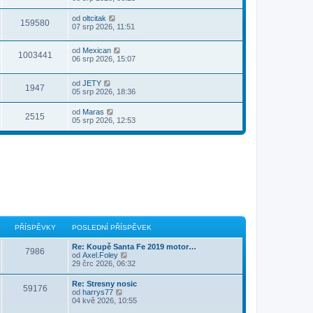
od
oltcitak
159580
07 srp 2026, 11:51
od
Mexican
1003441
06 srp 2026, 15:07
od
JETY
1947
05 srp 2026, 18:36
od
Maras
2515
05 srp 2026, 12:53
PŘÍSPĚVKY
POSLEDNÍ PŘÍSPĚVEK
Re: Koupě Santa Fe 2019 motor…
7986
Z
od
Axel.Foley
o
29 črc 2026, 06:32
b
r
Re: Stresny nosic
59176
a
Z
od
harrys77
z
o
04 kvě 2026, 10:55
i
b
t