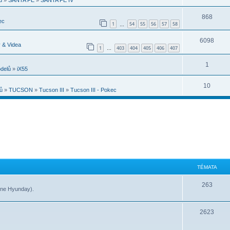
868
ec
1
54
55
56
57
58
…
6098
 & Videa
1
403
404
405
406
407
…
1
odelů
»
iX55
10
ů
»
TUCSON
»
Tucson III
»
Tucson III - Pokec
TÉMATA
263
 (ne Hyunday).
2623