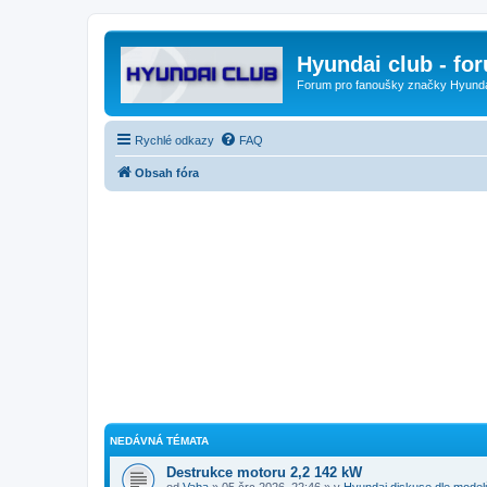
Hyundai club - fo
Forum pro fanoušky značky Hyund
Rychlé odkazy
FAQ
Obsah fóra
NEDÁVNÁ TÉMATA
Destrukce motoru 2,2 142 kW
od
Vaba
» 05 črc 2026, 22:46 » v
Hyundai diskuse dle model