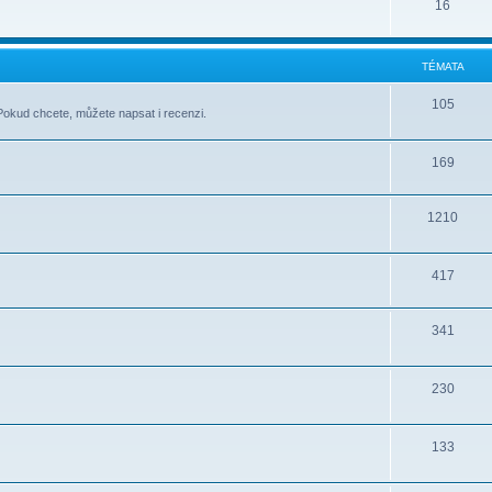
16
TÉMATA
105
Pokud chcete, můžete napsat i recenzi.
169
1210
417
341
230
133