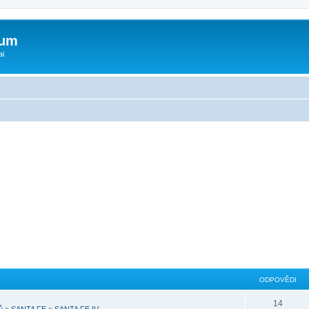
rum
ai
ODPOVĚDI
14
ů
»
SANTA FE
»
SANTA FE IV