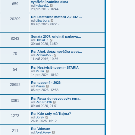
s
í
vyhřívání zadního okna
l
t
k
659
p
p
Z
od
kulasek1
e
p
ě
ř
o
29 pro 2016, 16:44
d
o
v
í
b
n
s
e
s
r
Re: Destrukce motoru 2,2 142 …
í
l
k
20209
p
a
Z
od
dibarbora
p
e
ě
z
o
08 srp 2026, 06:25
ř
d
v
i
b
í
n
e
t
r
s
í
k
p
a
p
p
Sonata 2007, originál parkova…
o
8243
z
ě
ř
Z
od
UdelaCZ
s
i
v
í
o
30 led 2026, 11:59
l
t
e
s
b
e
p
k
p
r
Re: Ahoj, dotaz nováčka a pot…
d
o
70
ě
a
Z
od
Richard555
n
s
v
z
o
11 zář 2016, 10:36
í
l
e
i
b
p
e
k
t
r
ř
d
Re: Nezávislé topení - STARIA
p
54
a
í
Z
n
od
Mi.Ha.
o
z
s
o
í
14 pro 2024, 18:32
s
i
p
b
p
l
t
ě
r
ř
Re: tucson4 - 2026
e
p
28652
v
a
í
Z
od
Maras
d
o
e
z
s
o
05 srp 2026, 12:53
n
s
k
i
p
b
í
l
t
ě
r
p
e
Re: Retaz do rozvodovky terra…
p
v
3391
a
ř
Z
d
od
Recaro136
o
e
z
í
o
n
09 led 2026, 21:01
s
k
i
s
b
í
l
t
p
r
p
Re: Kdo tady má Trajeta?
e
p
1272
ě
a
ř
Z
od
Borek
d
o
v
z
í
o
26 lis 2025, 16:12
n
s
e
i
s
b
í
l
k
t
p
r
Re: Veloster
p
e
211
p
ě
a
Z
od
Axel.Foley
ř
d
o
v
z