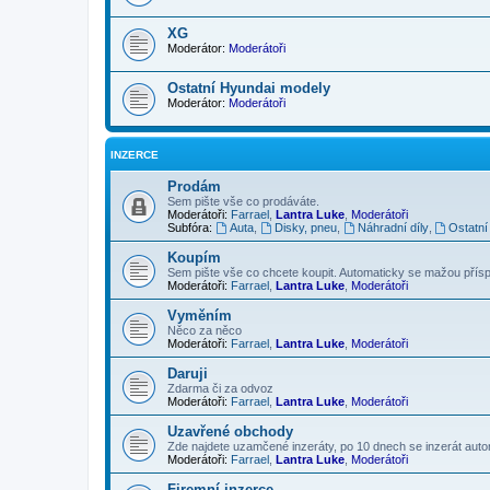
XG
Moderátor:
Moderátoři
Ostatní Hyundai modely
Moderátor:
Moderátoři
INZERCE
Prodám
Sem pište vše co prodáváte.
Moderátoři:
Farrael
,
Lantra Luke
,
Moderátoři
Subfóra:
Auta
,
Disky, pneu
,
Náhradní díly
,
Ostatní
Koupím
Sem pište vše co chcete koupit. Automaticky se mažou příspě
Moderátoři:
Farrael
,
Lantra Luke
,
Moderátoři
Vyměním
Něco za něco
Moderátoři:
Farrael
,
Lantra Luke
,
Moderátoři
Daruji
Zdarma či za odvoz
Moderátoři:
Farrael
,
Lantra Luke
,
Moderátoři
Uzavřené obchody
Zde najdete uzamčené inzeráty, po 10 dnech se inzerát aut
Moderátoři:
Farrael
,
Lantra Luke
,
Moderátoři
Firemní inzerce