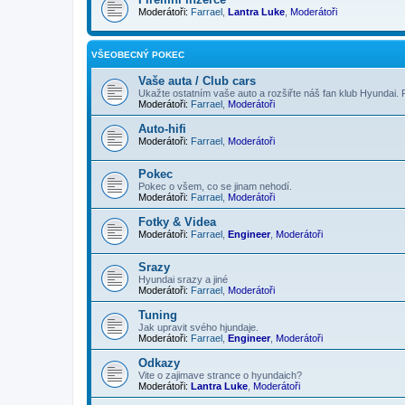
Moderátoři:
Farrael
,
Lantra Luke
,
Moderátoři
VŠEOBECNÝ POKEC
Vaše auta / Club cars
Ukažte ostatním vaše auto a rozšiřte náš fan klub Hyundai. 
Moderátoři:
Farrael
,
Moderátoři
Auto-hifi
Moderátoři:
Farrael
,
Moderátoři
Pokec
Pokec o všem, co se jinam nehodí.
Moderátoři:
Farrael
,
Moderátoři
Fotky & Videa
Moderátoři:
Farrael
,
Engineer
,
Moderátoři
Srazy
Hyundai srazy a jiné
Moderátoři:
Farrael
,
Moderátoři
Tuning
Jak upravit svého hjundaje.
Moderátoři:
Farrael
,
Engineer
,
Moderátoři
Odkazy
Vite o zajimave strance o hyundaich?
Moderátoři:
Lantra Luke
,
Moderátoři