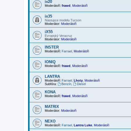
ix20
Moderátoři:
frawd
,
Moderátoři
ix35
Nástupce modelu Tucson
Moderátor:
Moderátoři
iX55
Evropský Veracruz
Moderátor:
Moderátoři
INSTER
Moderátoři:
Farrael
,
Moderátoři
IONIQ
Moderátoři:
frawd
,
Moderátoři
LANTRA
Moderátoři:
Farrael
,
Lhoty
,
Moderátoři
Subfóra:
Benzín
,
Diesel
KONA
Moderátoři:
frawd
,
Moderátoři
MATRIX
Moderátor:
Moderátoři
NEXO
Moderátoři:
Farrael
,
Lantra Luke
,
Moderátoři