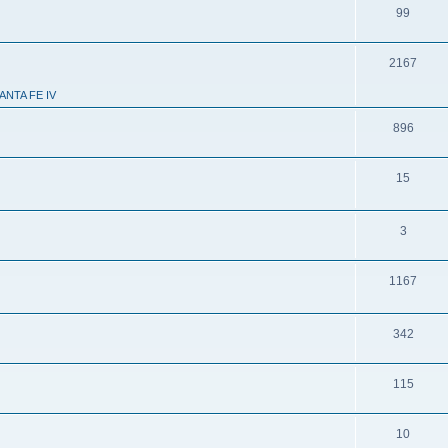
99
2167
ANTA FE IV
896
15
3
1167
342
115
10