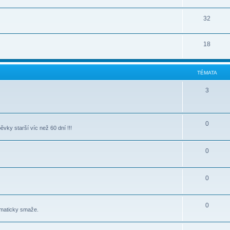
32
18
TÉMATA
3
0
vky starší víc než 60 dní !!!
0
0
0
omaticky smaže.