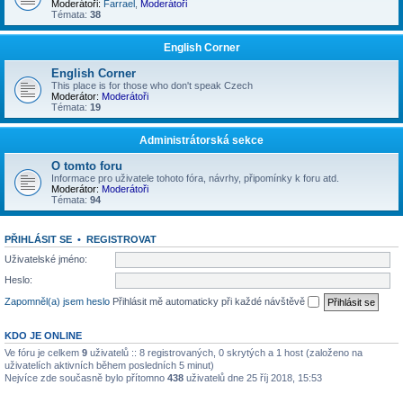
Moderátoři:
Farrael
,
Moderátoři
Témata:
38
English Corner
English Corner
This place is for those who don't speak Czech
Moderátor:
Moderátoři
Témata:
19
Administrátorská sekce
O tomto foru
Informace pro uživatele tohoto fóra, návrhy, připomínky k foru atd.
Moderátor:
Moderátoři
Témata:
94
PŘIHLÁSIT SE
•
REGISTROVAT
Uživatelské jméno:
Heslo:
Zapomněl(a) jsem heslo
Přihlásit mě automaticky při každé návštěvě
KDO JE ONLINE
Ve fóru je celkem
9
uživatelů :: 8 registrovaných, 0 skrytých a 1 host (založeno na
uživatelích aktivních během posledních 5 minut)
Nejvíce zde současně bylo přítomno
438
uživatelů dne 25 říj 2018, 15:53