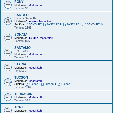
PONY
Moderátor:
Moderátoři
Témata:
99
SANTA FE
Hyundai Santa Fe
Moderátoři:
miooo
,
Moderátoři
Subfóra:
SANTA FE
,
SANTA FE II
,
SANTA FE III
,
SANTA FE IV
Témata:
2167
SONATA
Moderátoři:
Lukino
,
Moderátoři
Témata:
896
SANTAMO
1998 - 2000
Moderátor:
Moderátoři
Témata:
15
STARIA
Moderátor:
Moderátoři
Témata:
3
TUCSON
Moderátor:
Moderátoři
Subfóra:
Tucson I
,
Tucson II
,
Tucson III
Témata:
1167
TERRACAN
Moderátor:
Moderátoři
Témata:
342
TRAJET
Moderátor:
Moderátoři