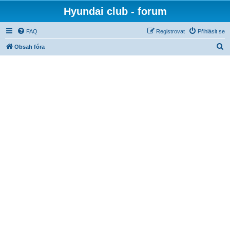
Hyundai club - forum
FAQ
Registrovat
Přihlásit se
H
Obsah fóra
l
e
d
a
t