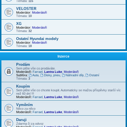
Témata:
115
VELOSTER
Moderátor:
Moderátoři
Témata:
10
XG
Moderátor:
Moderátoři
Témata:
32
Ostatní Hyundai modely
Moderátor:
Moderátoři
Témata:
18
Inzerce
Prodám
Sem pište vše co prodáváte.
Moderátoři:
Farrael
,
Lantra Luke
,
Moderátoři
Subfóra:
Auta
,
Disky, pneu
,
Náhradní díly
,
Ostatní
Témata:
3
Koupím
Sem pište vše co chcete koupit. Automaticky se mažou příspěvky starší víc
než 60 dní !!!
Moderátoři:
Farrael
,
Lantra Luke
,
Moderátoři
Vyměním
Něco za něco
Moderátoři:
Farrael
,
Lantra Luke
,
Moderátoři
Daruji
Zdarma či za odvoz
Moderátoři:
Farrael
,
Lantra Luke
,
Moderátoři