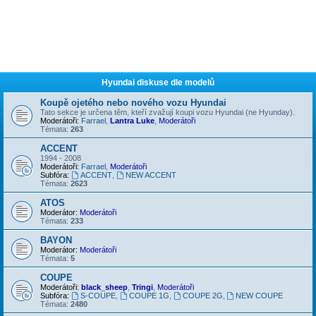
Hyundai diskuse dle modelů
Koupě ojetého nebo nového vozu Hyundai
Tato sekce je určena těm, kteří zvažují koupi vozu Hyundai (ne Hyunday).
Moderátoři:
Farrael
,
Lantra Luke
,
Moderátoři
Témata:
263
ACCENT
1994 - 2008
Moderátoři:
Farrael
,
Moderátoři
Subfóra:
ACCENT
,
NEW ACCENT
Témata:
2623
ATOS
Moderátor:
Moderátoři
Témata:
233
BAYON
Moderátor:
Moderátoři
Témata:
5
COUPE
Moderátoři:
black_sheep
,
Tringi
,
Moderátoři
Subfóra:
S-COUPE
,
COUPE 1G
,
COUPE 2G
,
NEW COUPE
Témata:
2480