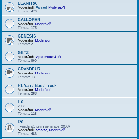
ELANTRA
Moderátoři:
Farrael
,
Moderátoři
Témata:
470
GALLOPER
Moderátor:
Moderátoři
Témata:
175
GENESIS
Moderátor:
Moderátoři
Témata:
21
GETZ
Moderátoři:
vipe
,
Moderátoři
Témata:
800
GRANDEUR
Moderátor:
Moderátoři
Témata:
13
H1 Van / Bus / Truck
Moderátor:
Moderátoři
Témata:
283
i10
2008 -
Moderátor:
Moderátoři
Témata:
128
i20
Hyundai i20 první generace. 2008+
Moderátoři:
amaize
,
Moderátoři
Témata:
486