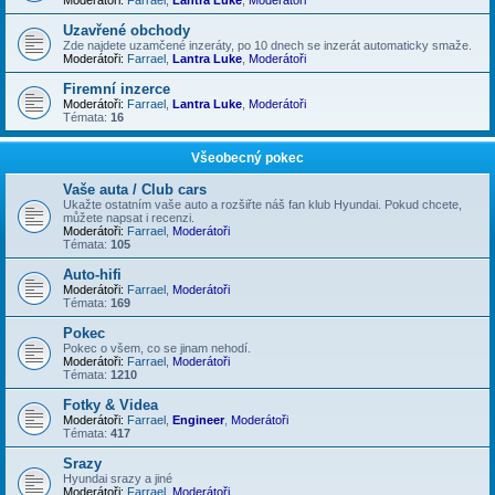
Uzavřené obchody
Zde najdete uzamčené inzeráty, po 10 dnech se inzerát automaticky smaže.
Moderátoři:
Farrael
,
Lantra Luke
,
Moderátoři
Firemní inzerce
Moderátoři:
Farrael
,
Lantra Luke
,
Moderátoři
Témata:
16
Všeobecný pokec
Vaše auta / Club cars
Ukažte ostatním vaše auto a rozšiřte náš fan klub Hyundai. Pokud chcete,
můžete napsat i recenzi.
Moderátoři:
Farrael
,
Moderátoři
Témata:
105
Auto-hifi
Moderátoři:
Farrael
,
Moderátoři
Témata:
169
Pokec
Pokec o všem, co se jinam nehodí.
Moderátoři:
Farrael
,
Moderátoři
Témata:
1210
Fotky & Videa
Moderátoři:
Farrael
,
Engineer
,
Moderátoři
Témata:
417
Srazy
Hyundai srazy a jiné
Moderátoři:
Farrael
,
Moderátoři