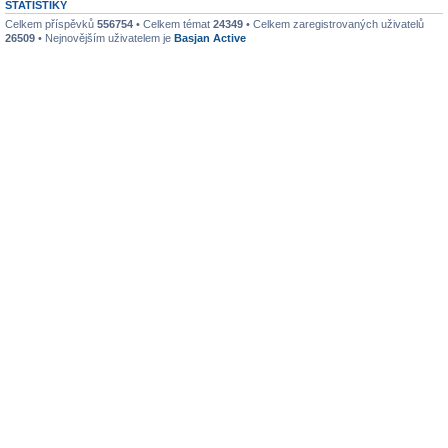
STATISTIKY
Celkem příspěvků
556754
• Celkem témat
24349
• Celkem zaregistrovaných uživatelů
26509
• Nejnovějším uživatelem je
Basjan Active