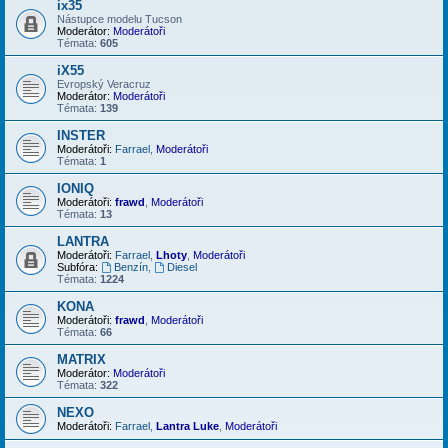
ix35
Nástupce modelu Tucson
Moderátor:
Moderátoři
Témata:
605
iX55
Evropský Veracruz
Moderátor:
Moderátoři
Témata:
139
INSTER
Moderátoři:
Farrael
,
Moderátoři
Témata:
1
IONIQ
Moderátoři:
frawd
,
Moderátoři
Témata:
13
LANTRA
Moderátoři:
Farrael
,
Lhoty
,
Moderátoři
Subfóra:
Benzín
,
Diesel
Témata:
1224
KONA
Moderátoři:
frawd
,
Moderátoři
Témata:
66
MATRIX
Moderátor:
Moderátoři
Témata:
322
NEXO
Moderátoři:
Farrael
,
Lantra Luke
,
Moderátoři