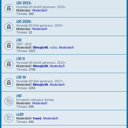
i20 2015-
Hyundai i20 druhé generace. 2015+
Moderátor:
Moderátoři
Témata:
162
i20 2020-
Hyundai i20 třetí generace. 2020+
Moderátor:
Moderátoři
Témata:
12
i30
2007 -2011
Moderátoři:
89majlo96
,
nulda
,
Moderátoři
Témata:
1317
i30 II
Hyundai i30 druhé generace. 2012+
Moderátoři:
89majlo96
,
Moderátoři
Témata:
1700
i30 III
Hyundai i30 třetí generace. 2017+
Moderátoři:
89majlo96
,
Moderátoři
Témata:
1251
i40
Evropský nástupce Sonaty
Moderátor:
Moderátoři
Témata:
635
ix20
Moderátoři:
frawd
,
Moderátoři
Témata:
442