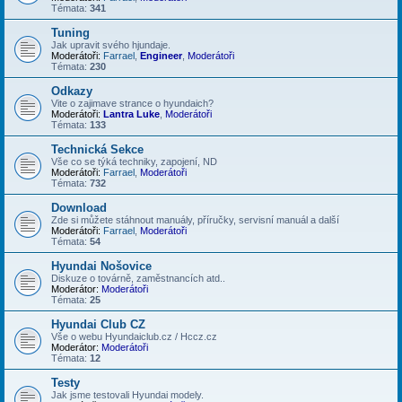
Témata:
341
Tuning
Jak upravit svého hjundaje.
Moderátoři:
Farrael
,
Engineer
,
Moderátoři
Témata:
230
Odkazy
Vite o zajimave strance o hyundaich?
Moderátoři:
Lantra Luke
,
Moderátoři
Témata:
133
Technická Sekce
Vše co se týká techniky, zapojení, ND
Moderátoři:
Farrael
,
Moderátoři
Témata:
732
Download
Zde si můžete stáhnout manuály, příručky, servisní manuál a další
Moderátoři:
Farrael
,
Moderátoři
Témata:
54
Hyundai Nošovice
Diskuze o továrně, zaměstnancích atd..
Moderátor:
Moderátoři
Témata:
25
Hyundai Club CZ
Vše o webu Hyundaiclub.cz / Hccz.cz
Moderátor:
Moderátoři
Témata:
12
Testy
Jak jsme testovali Hyundai modely.