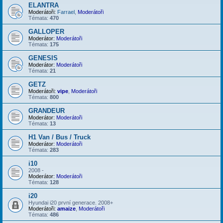
ELANTRA
Moderátoři:
Farrael
,
Moderátoři
Témata:
470
GALLOPER
Moderátor:
Moderátoři
Témata:
175
GENESIS
Moderátor:
Moderátoři
Témata:
21
GETZ
Moderátoři:
vipe
,
Moderátoři
Témata:
800
GRANDEUR
Moderátor:
Moderátoři
Témata:
13
H1 Van / Bus / Truck
Moderátor:
Moderátoři
Témata:
283
i10
2008 -
Moderátor:
Moderátoři
Témata:
128
i20
Hyundai i20 první generace. 2008+
Moderátoři:
amaize
,
Moderátoři
Témata:
486