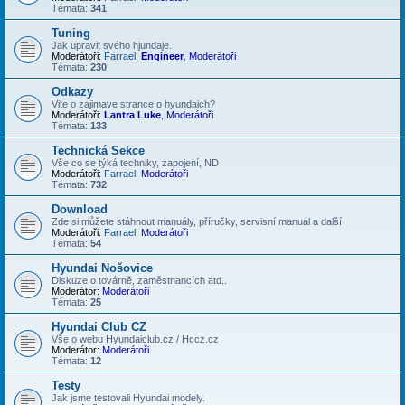
Témata:
341
Tuning
Jak upravit svého hjundaje.
Moderátoři:
Farrael
,
Engineer
,
Moderátoři
Témata:
230
Odkazy
Vite o zajimave strance o hyundaich?
Moderátoři:
Lantra Luke
,
Moderátoři
Témata:
133
Technická Sekce
Vše co se týká techniky, zapojení, ND
Moderátoři:
Farrael
,
Moderátoři
Témata:
732
Download
Zde si můžete stáhnout manuály, příručky, servisní manuál a další
Moderátoři:
Farrael
,
Moderátoři
Témata:
54
Hyundai Nošovice
Diskuze o továrně, zaměstnancích atd..
Moderátor:
Moderátoři
Témata:
25
Hyundai Club CZ
Vše o webu Hyundaiclub.cz / Hccz.cz
Moderátor:
Moderátoři
Témata:
12
Testy
Jak jsme testovali Hyundai modely.