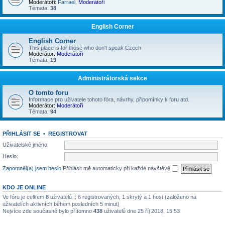
Moderátoři:
Farrael
,
Moderátoři
Témata:
38
English Corner
English Corner
This place is for those who don't speak Czech
Moderátor:
Moderátoři
Témata:
19
Administrátorská sekce
O tomto foru
Informace pro uživatele tohoto fóra, návrhy, připomínky k foru atd.
Moderátor:
Moderátoři
Témata:
94
PŘIHLÁSIT SE
•
REGISTROVAT
Uživatelské jméno:
Heslo:
Zapomněl(a) jsem heslo
Přihlásit mě automaticky při každé návštěvě
KDO JE ONLINE
Ve fóru je celkem
8
uživatelů :: 6 registrovaných, 1 skrytý a 1 host (založeno na
uživatelích aktivních během posledních 5 minut)
Nejvíce zde současně bylo přítomno
438
uživatelů dne 25 říj 2018, 15:53