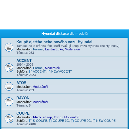
Hyundai diskuse dle modelů
Koupě ojetého nebo nového vozu Hyundai
Tato sekce je určena těm, kteří zvažují koupi vozu Hyundai (ne Hyunday).
Moderátoři:
Farrael
,
Lantra Luke
,
Moderátoři
Témata:
263
ACCENT
1994 - 2008
Moderátoři:
Farrael
,
Moderátoři
Subfóra:
ACCENT
,
NEW ACCENT
Témata:
2623
ATOS
Moderátor:
Moderátoři
Témata:
233
BAYON
Moderátor:
Moderátoři
Témata:
5
COUPE
Moderátoři:
black_sheep
,
Tringi
,
Moderátoři
Subfóra:
S-COUPE
,
COUPE 1G
,
COUPE 2G
,
NEW COUPE
Témata:
2480