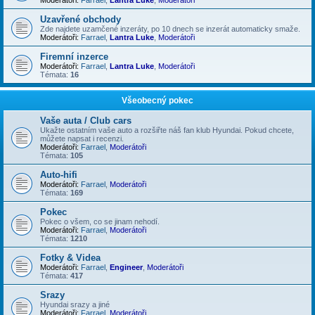
Uzavřené obchody
Zde najdete uzamčené inzeráty, po 10 dnech se inzerát automaticky smaže.
Moderátoři:
Farrael
,
Lantra Luke
,
Moderátoři
Firemní inzerce
Moderátoři:
Farrael
,
Lantra Luke
,
Moderátoři
Témata:
16
Všeobecný pokec
Vaše auta / Club cars
Ukažte ostatním vaše auto a rozšiřte náš fan klub Hyundai. Pokud chcete,
můžete napsat i recenzi.
Moderátoři:
Farrael
,
Moderátoři
Témata:
105
Auto-hifi
Moderátoři:
Farrael
,
Moderátoři
Témata:
169
Pokec
Pokec o všem, co se jinam nehodí.
Moderátoři:
Farrael
,
Moderátoři
Témata:
1210
Fotky & Videa
Moderátoři:
Farrael
,
Engineer
,
Moderátoři
Témata:
417
Srazy
Hyundai srazy a jiné
Moderátoři:
Farrael
,
Moderátoři