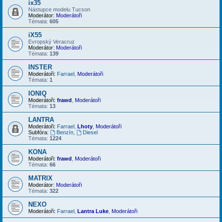
ix35
Nástupce modelu Tucson
Moderátor:
Moderátoři
Témata:
605
iX55
Evropský Veracruz
Moderátor:
Moderátoři
Témata:
139
INSTER
Moderátoři:
Farrael
,
Moderátoři
Témata:
1
IONIQ
Moderátoři:
frawd
,
Moderátoři
Témata:
13
LANTRA
Moderátoři:
Farrael
,
Lhoty
,
Moderátoři
Subfóra:
Benzín
,
Diesel
Témata:
1224
KONA
Moderátoři:
frawd
,
Moderátoři
Témata:
66
MATRIX
Moderátor:
Moderátoři
Témata:
322
NEXO
Moderátoři:
Farrael
,
Lantra Luke
,
Moderátoři