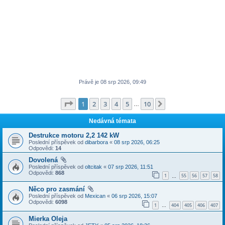
Právě je 08 srp 2026, 09:49
Stránka
1
z
10
1
2
3
4
5
10
Další
…
Nedávná témata
Destrukce motoru 2,2 142 kW
Poslední příspěvek od
dibarbora
«
08 srp 2026, 06:25
Odpovědi:
14
Dovolená
Poslední příspěvek od
oltcitak
«
07 srp 2026, 11:51
Odpovědi:
868
1
55
56
57
58
…
Něco pro zasmání
Poslední příspěvek od
Mexican
«
06 srp 2026, 15:07
Odpovědi:
6098
1
404
405
406
407
…
Mierka Oleja