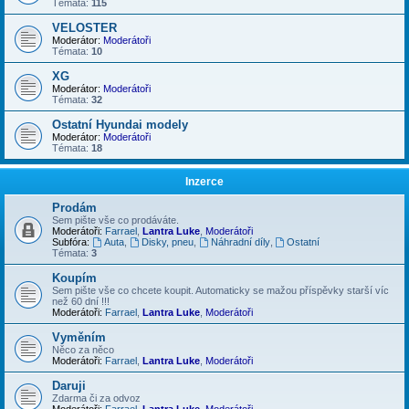
Témata:
115
VELOSTER
Moderátor:
Moderátoři
Témata:
10
XG
Moderátor:
Moderátoři
Témata:
32
Ostatní Hyundai modely
Moderátor:
Moderátoři
Témata:
18
Inzerce
Prodám
Sem pište vše co prodáváte.
Moderátoři:
Farrael
,
Lantra Luke
,
Moderátoři
Subfóra:
Auta
,
Disky, pneu
,
Náhradní díly
,
Ostatní
Témata:
3
Koupím
Sem pište vše co chcete koupit. Automaticky se mažou příspěvky starší víc
než 60 dní !!!
Moderátoři:
Farrael
,
Lantra Luke
,
Moderátoři
Vyměním
Něco za něco
Moderátoři:
Farrael
,
Lantra Luke
,
Moderátoři
Daruji
Zdarma či za odvoz
Moderátoři:
Farrael
,
Lantra Luke
,
Moderátoři