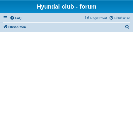
Hyundai club - forum
FAQ
Registrovat
Přihlásit se
H
Obsah fóra
l
e
d
a
t