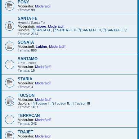
PONY
Moderátor:
Moderátoři
Témata:
99
SANTA FE
Hyundai Santa Fe
Moderátoři:
miooo
,
Moderátoři
Subfóra:
SANTA FE
,
SANTA FE II
,
SANTA FE III
,
SANTA FE IV
Témata:
2167
SONATA
Moderátoři:
Lukino
,
Moderátoři
Témata:
896
SANTAMO
1998 - 2000
Moderátor:
Moderátoři
Témata:
15
STARIA
Moderátor:
Moderátoři
Témata:
3
TUCSON
Moderátor:
Moderátoři
Subfóra:
Tucson I
,
Tucson II
,
Tucson III
Témata:
1167
TERRACAN
Moderátor:
Moderátoři
Témata:
342
TRAJET
Moderátor:
Moderátoři