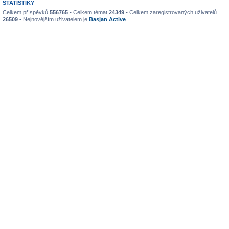
STATISTIKY
Celkem příspěvků
556765
• Celkem témat
24349
• Celkem zaregistrovaných uživatelů
26509
• Nejnovějším uživatelem je
Basjan Active