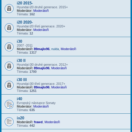
i20 2015-
Hyundai i20 druhé generace. 2015+
Moderátor:
Moderátoři
Témata:
162
i20 2020-
Hyundai i20 třetí generace. 2020+
Moderátor:
Moderátoři
Témata:
12
i30
2007 -2011
Moderátoři:
89majlo96
,
nulda
,
Moderátoři
Témata:
1317
i30 II
Hyundai i30 druhé generace. 2012+
Moderátoři:
89majlo96
,
Moderátoři
Témata:
1700
i30 III
Hyundai i30 třetí generace. 2017+
Moderátoři:
89majlo96
,
Moderátoři
Témata:
1251
i40
Evropský nástupce Sonaty
Moderátor:
Moderátoři
Témata:
635
ix20
Moderátoři:
frawd
,
Moderátoři
Témata:
442