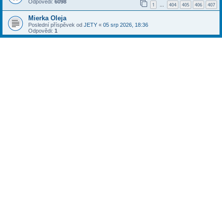
Odpovědi:
6098
1
404
405
406
407
…
Mierka Oleja
Poslední příspěvek od
JETY
«
05 srp 2026, 18:36
Odpovědi:
1