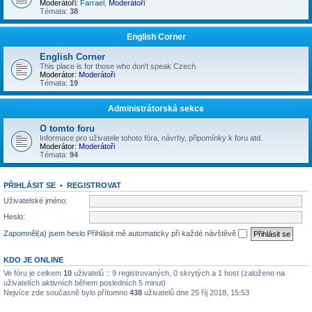
Moderátoři:
Farrael
,
Moderátoři
Témata:
38
English Corner
English Corner
This place is for those who don't speak Czech
Moderátor:
Moderátoři
Témata:
19
Administrátorská sekce
O tomto foru
Informace pro uživatele tohoto fóra, návrhy, připomínky k foru atd.
Moderátor:
Moderátoři
Témata:
94
PŘIHLÁSIT SE
•
REGISTROVAT
Uživatelské jméno:
Heslo:
Zapomněl(a) jsem heslo
Přihlásit mě automaticky při každé návštěvě
KDO JE ONLINE
Ve fóru je celkem
10
uživatelů :: 9 registrovaných, 0 skrytých a 1 host (založeno na
uživatelích aktivních během posledních 5 minut)
Nejvíce zde současně bylo přítomno
438
uživatelů dne 25 říj 2018, 15:53