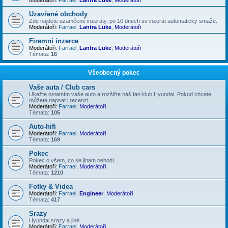
Uzavřené obchody
Zde najdete uzamčené inzeráty, po 10 dnech se inzerát automaticky smaže.
Moderátoři:
Farrael
,
Lantra Luke
,
Moderátoři
Firemní inzerce
Moderátoři:
Farrael
,
Lantra Luke
,
Moderátoři
Témata:
16
Všeobecný pokec
Vaše auta / Club cars
Ukažte ostatním vaše auto a rozšiřte náš fan klub Hyundai. Pokud chcete,
můžete napsat i recenzi.
Moderátoři:
Farrael
,
Moderátoři
Témata:
105
Auto-hifi
Moderátoři:
Farrael
,
Moderátoři
Témata:
169
Pokec
Pokec o všem, co se jinam nehodí.
Moderátoři:
Farrael
,
Moderátoři
Témata:
1210
Fotky & Videa
Moderátoři:
Farrael
,
Engineer
,
Moderátoři
Témata:
417
Srazy
Hyundai srazy a jiné
Moderátoři:
Farrael
,
Moderátoři