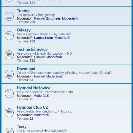
Témata:
341
Tuning
Jak upravit svého hjundaje.
Moderátoři:
Farrael
,
Engineer
,
Moderátoři
Témata:
230
Odkazy
Vite o zajimave strance o hyundaich?
Moderátoři:
Lantra Luke
,
Moderátoři
Témata:
133
Technická Sekce
Vše co se týká techniky, zapojení, ND
Moderátoři:
Farrael
,
Moderátoři
Témata:
732
Download
Zde si můžete stáhnout manuály, příručky, servisní manuál a další
Moderátoři:
Farrael
,
Moderátoři
Témata:
54
Hyundai Nošovice
Diskuze o továrně, zaměstnancích atd..
Moderátor:
Moderátoři
Témata:
25
Hyundai Club CZ
Vše o webu Hyundaiclub.cz / Hccz.cz
Moderátor:
Moderátoři
Témata:
12
Testy
Jak jsme testovali Hyundai modely.