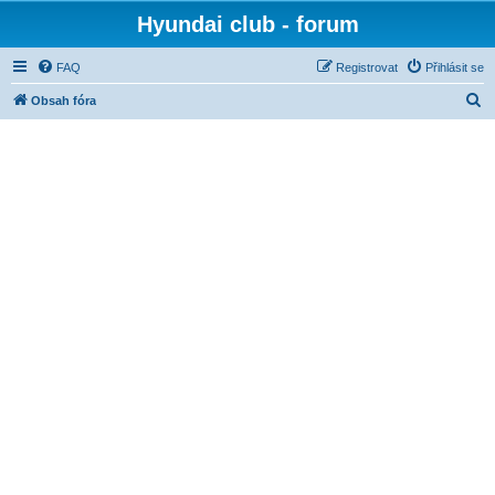
Hyundai club - forum
FAQ
Registrovat
Přihlásit se
H
Obsah fóra
l
e
d
a
t