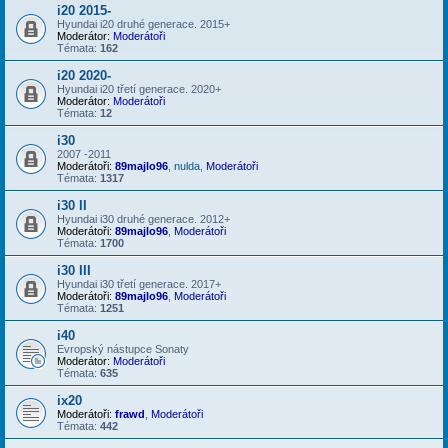
i20 2015-
Hyundai i20 druhé generace. 2015+
Moderátor:
Moderátoři
Témata:
162
i20 2020-
Hyundai i20 třetí generace. 2020+
Moderátor:
Moderátoři
Témata:
12
i30
2007 -2011
Moderátoři:
89majlo96
,
nulda
,
Moderátoři
Témata:
1317
i30 II
Hyundai i30 druhé generace. 2012+
Moderátoři:
89majlo96
,
Moderátoři
Témata:
1700
i30 III
Hyundai i30 třetí generace. 2017+
Moderátoři:
89majlo96
,
Moderátoři
Témata:
1251
i40
Evropský nástupce Sonaty
Moderátor:
Moderátoři
Témata:
635
ix20
Moderátoři:
frawd
,
Moderátoři
Témata:
442