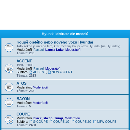
Hyundai diskuse dle modelů
Koupě ojetého nebo nového vozu Hyundai
Tato sekce je určena těm, kteří zvažují koupi vozu Hyundai (ne Hyunday).
Moderátoři:
Farrael
,
Lantra Luke
,
Moderátoři
Témata:
263
ACCENT
1994 - 2008
Moderátoři:
Farrael
,
Moderátoři
Subfóra:
ACCENT
,
NEW ACCENT
Témata:
2623
ATOS
Moderátor:
Moderátoři
Témata:
233
BAYON
Moderátor:
Moderátoři
Témata:
5
COUPE
Moderátoři:
black_sheep
,
Tringi
,
Moderátoři
Subfóra:
S-COUPE
,
COUPE 1G
,
COUPE 2G
,
NEW COUPE
Témata:
2480