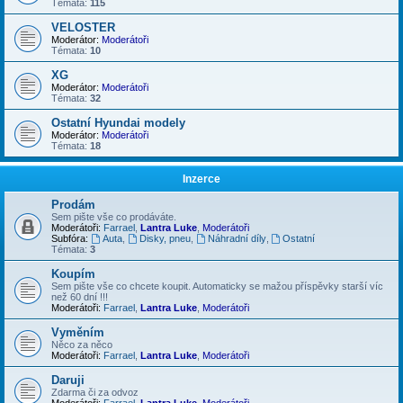
Témata:
115
VELOSTER
Moderátor:
Moderátoři
Témata:
10
XG
Moderátor:
Moderátoři
Témata:
32
Ostatní Hyundai modely
Moderátor:
Moderátoři
Témata:
18
Inzerce
Prodám
Sem pište vše co prodáváte.
Moderátoři:
Farrael
,
Lantra Luke
,
Moderátoři
Subfóra:
Auta
,
Disky, pneu
,
Náhradní díly
,
Ostatní
Témata:
3
Koupím
Sem pište vše co chcete koupit. Automaticky se mažou příspěvky starší víc
než 60 dní !!!
Moderátoři:
Farrael
,
Lantra Luke
,
Moderátoři
Vyměním
Něco za něco
Moderátoři:
Farrael
,
Lantra Luke
,
Moderátoři
Daruji
Zdarma či za odvoz
Moderátoři:
Farrael
,
Lantra Luke
,
Moderátoři