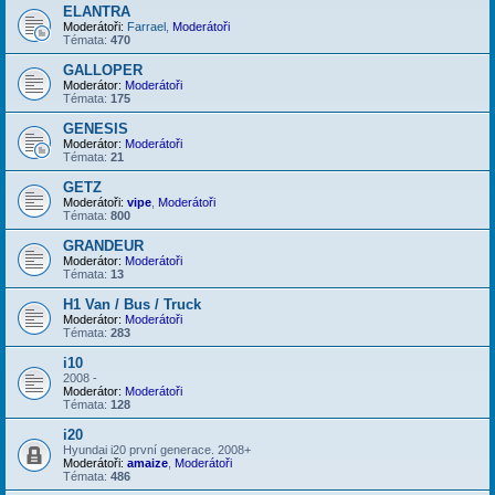
ELANTRA
Moderátoři:
Farrael
,
Moderátoři
Témata:
470
GALLOPER
Moderátor:
Moderátoři
Témata:
175
GENESIS
Moderátor:
Moderátoři
Témata:
21
GETZ
Moderátoři:
vipe
,
Moderátoři
Témata:
800
GRANDEUR
Moderátor:
Moderátoři
Témata:
13
H1 Van / Bus / Truck
Moderátor:
Moderátoři
Témata:
283
i10
2008 -
Moderátor:
Moderátoři
Témata:
128
i20
Hyundai i20 první generace. 2008+
Moderátoři:
amaize
,
Moderátoři
Témata:
486