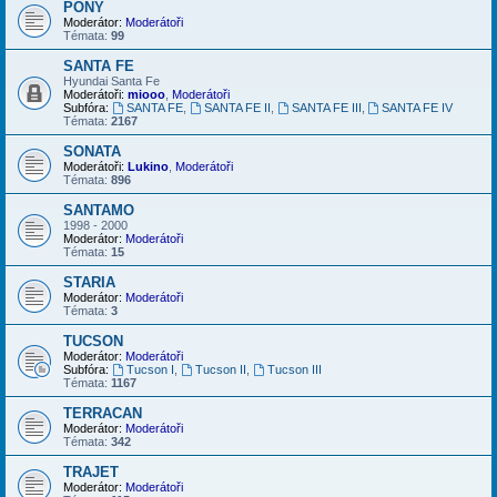
PONY
Moderátor:
Moderátoři
Témata:
99
SANTA FE
Hyundai Santa Fe
Moderátoři:
miooo
,
Moderátoři
Subfóra:
SANTA FE
,
SANTA FE II
,
SANTA FE III
,
SANTA FE IV
Témata:
2167
SONATA
Moderátoři:
Lukino
,
Moderátoři
Témata:
896
SANTAMO
1998 - 2000
Moderátor:
Moderátoři
Témata:
15
STARIA
Moderátor:
Moderátoři
Témata:
3
TUCSON
Moderátor:
Moderátoři
Subfóra:
Tucson I
,
Tucson II
,
Tucson III
Témata:
1167
TERRACAN
Moderátor:
Moderátoři
Témata:
342
TRAJET
Moderátor:
Moderátoři