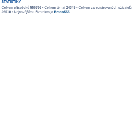
STATISTIKY
Celkem příspěvků
556766
• Celkem témat
24349
• Celkem zaregistrovaných uživatelů
26510
• Nejnovějším uživatelem je
Brano555