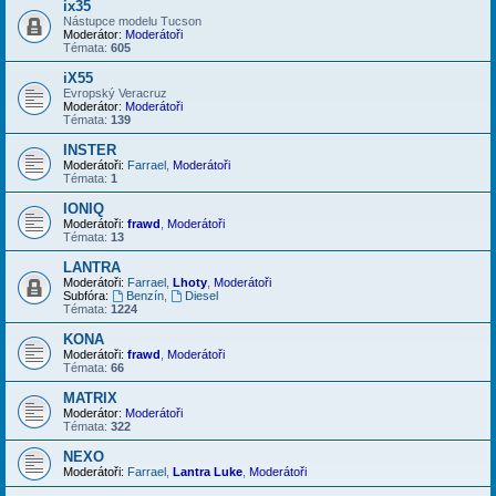
ix35
Nástupce modelu Tucson
Moderátor:
Moderátoři
Témata:
605
iX55
Evropský Veracruz
Moderátor:
Moderátoři
Témata:
139
INSTER
Moderátoři:
Farrael
,
Moderátoři
Témata:
1
IONIQ
Moderátoři:
frawd
,
Moderátoři
Témata:
13
LANTRA
Moderátoři:
Farrael
,
Lhoty
,
Moderátoři
Subfóra:
Benzín
,
Diesel
Témata:
1224
KONA
Moderátoři:
frawd
,
Moderátoři
Témata:
66
MATRIX
Moderátor:
Moderátoři
Témata:
322
NEXO
Moderátoři:
Farrael
,
Lantra Luke
,
Moderátoři