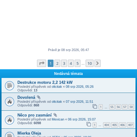
Právě je 08 srp 2026, 05:47
Stránka
1
z
10
1
2
3
4
5
10
Další
…
Nedávná témata
Destrukce motoru 2,2 142 kW
Poslední příspěvek od
oltcitak
«
08 srp 2026, 05:26
Odpovědi:
13
Dovolená
Poslední příspěvek od
oltcitak
«
07 srp 2026, 11:51
Odpovědi:
868
1
55
56
57
58
…
Něco pro zasmání
Poslední příspěvek od
Mexican
«
06 srp 2026, 15:07
Odpovědi:
6098
1
404
405
406
407
…
Mierka Oleja