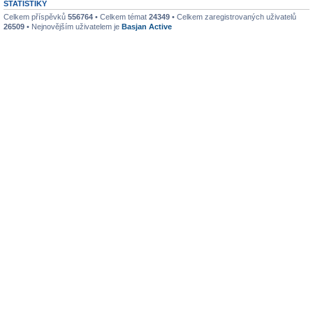
STATISTIKY
Celkem příspěvků
556764
• Celkem témat
24349
• Celkem zaregistrovaných uživatelů
26509
• Nejnovějším uživatelem je
Basjan Active