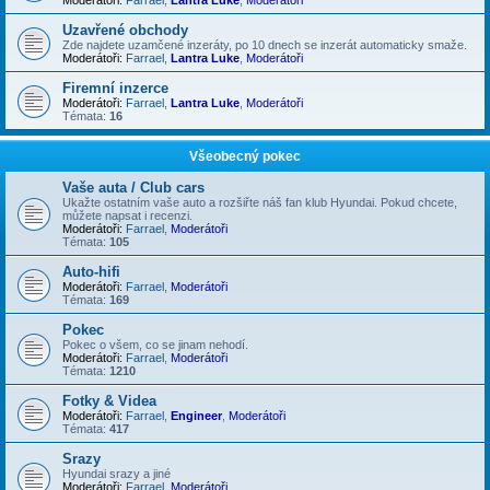
Uzavřené obchody
Zde najdete uzamčené inzeráty, po 10 dnech se inzerát automaticky smaže.
Moderátoři:
Farrael
,
Lantra Luke
,
Moderátoři
Firemní inzerce
Moderátoři:
Farrael
,
Lantra Luke
,
Moderátoři
Témata:
16
Všeobecný pokec
Vaše auta / Club cars
Ukažte ostatním vaše auto a rozšiřte náš fan klub Hyundai. Pokud chcete,
můžete napsat i recenzi.
Moderátoři:
Farrael
,
Moderátoři
Témata:
105
Auto-hifi
Moderátoři:
Farrael
,
Moderátoři
Témata:
169
Pokec
Pokec o všem, co se jinam nehodí.
Moderátoři:
Farrael
,
Moderátoři
Témata:
1210
Fotky & Videa
Moderátoři:
Farrael
,
Engineer
,
Moderátoři
Témata:
417
Srazy
Hyundai srazy a jiné
Moderátoři:
Farrael
,
Moderátoři