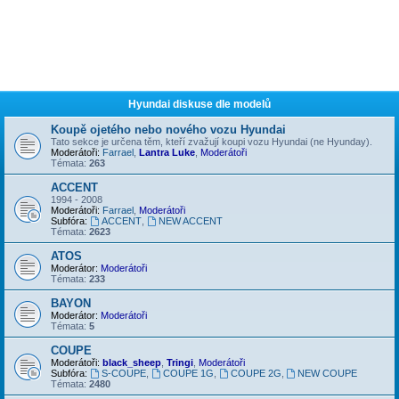
Hyundai diskuse dle modelů
Koupě ojetého nebo nového vozu Hyundai
Tato sekce je určena těm, kteří zvažují koupi vozu Hyundai (ne Hyunday).
Moderátoři:
Farrael
,
Lantra Luke
,
Moderátoři
Témata:
263
ACCENT
1994 - 2008
Moderátoři:
Farrael
,
Moderátoři
Subfóra:
ACCENT
,
NEW ACCENT
Témata:
2623
ATOS
Moderátor:
Moderátoři
Témata:
233
BAYON
Moderátor:
Moderátoři
Témata:
5
COUPE
Moderátoři:
black_sheep
,
Tringi
,
Moderátoři
Subfóra:
S-COUPE
,
COUPE 1G
,
COUPE 2G
,
NEW COUPE
Témata:
2480