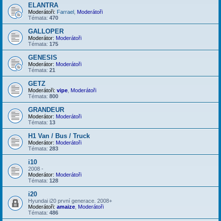
ELANTRA
Moderátoři:
Farrael
,
Moderátoři
Témata:
470
GALLOPER
Moderátor:
Moderátoři
Témata:
175
GENESIS
Moderátor:
Moderátoři
Témata:
21
GETZ
Moderátoři:
vipe
,
Moderátoři
Témata:
800
GRANDEUR
Moderátor:
Moderátoři
Témata:
13
H1 Van / Bus / Truck
Moderátor:
Moderátoři
Témata:
283
i10
2008 -
Moderátor:
Moderátoři
Témata:
128
i20
Hyundai i20 první generace. 2008+
Moderátoři:
amaize
,
Moderátoři
Témata:
486