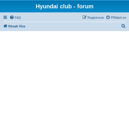
Hyundai club - forum
FAQ
Registrovat
Přihlásit se
H
Obsah fóra
l
e
d
a
t