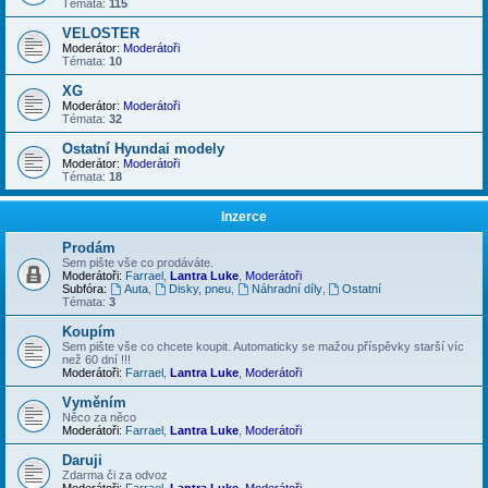
Témata:
115
VELOSTER
Moderátor:
Moderátoři
Témata:
10
XG
Moderátor:
Moderátoři
Témata:
32
Ostatní Hyundai modely
Moderátor:
Moderátoři
Témata:
18
Inzerce
Prodám
Sem pište vše co prodáváte.
Moderátoři:
Farrael
,
Lantra Luke
,
Moderátoři
Subfóra:
Auta
,
Disky, pneu
,
Náhradní díly
,
Ostatní
Témata:
3
Koupím
Sem pište vše co chcete koupit. Automaticky se mažou příspěvky starší víc
než 60 dní !!!
Moderátoři:
Farrael
,
Lantra Luke
,
Moderátoři
Vyměním
Něco za něco
Moderátoři:
Farrael
,
Lantra Luke
,
Moderátoři
Daruji
Zdarma či za odvoz
Moderátoři:
Farrael
,
Lantra Luke
,
Moderátoři