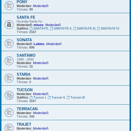
PONY
Moderátor:
Moderátoři
Témata:
99
SANTA FE
Hyundai Santa Fe
Moderátoři:
miooo
,
Moderátoři
Subfóra:
SANTA FE
,
SANTA FE II
,
SANTA FE III
,
SANTA FE IV
Témata:
2167
SONATA
Moderátoři:
Lukino
,
Moderátoři
Témata:
896
SANTAMO
1998 - 2000
Moderátor:
Moderátoři
Témata:
15
STARIA
Moderátor:
Moderátoři
Témata:
3
TUCSON
Moderátor:
Moderátoři
Subfóra:
Tucson I
,
Tucson II
,
Tucson III
Témata:
1167
TERRACAN
Moderátor:
Moderátoři
Témata:
342
TRAJET
Moderátor:
Moderátoři