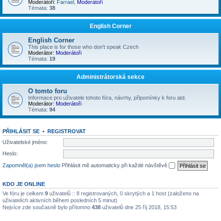
Moderátoři:
Farrael
,
Moderátoři
Témata:
38
English Corner
English Corner
This place is for those who don't speak Czech
Moderátor:
Moderátoři
Témata:
19
Administrátorská sekce
O tomto foru
Informace pro uživatele tohoto fóra, návrhy, připomínky k foru atd.
Moderátor:
Moderátoři
Témata:
94
PŘIHLÁSIT SE
•
REGISTROVAT
Uživatelské jméno:
Heslo:
Zapomněl(a) jsem heslo
Přihlásit mě automaticky při každé návštěvě
KDO JE ONLINE
Ve fóru je celkem
9
uživatelů :: 8 registrovaných, 0 skrytých a 1 host (založeno na
uživatelích aktivních během posledních 5 minut)
Nejvíce zde současně bylo přítomno
438
uživatelů dne 25 říj 2018, 15:53