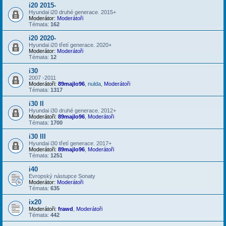
i20 2015-
Hyundai i20 druhé generace. 2015+
Moderátor:
Moderátoři
Témata:
162
i20 2020-
Hyundai i20 třetí generace. 2020+
Moderátor:
Moderátoři
Témata:
12
i30
2007 -2011
Moderátoři:
89majlo96
,
nulda
,
Moderátoři
Témata:
1317
i30 II
Hyundai i30 druhé generace. 2012+
Moderátoři:
89majlo96
,
Moderátoři
Témata:
1700
i30 III
Hyundai i30 třetí generace. 2017+
Moderátoři:
89majlo96
,
Moderátoři
Témata:
1251
i40
Evropský nástupce Sonaty
Moderátor:
Moderátoři
Témata:
635
ix20
Moderátoři:
frawd
,
Moderátoři
Témata:
442