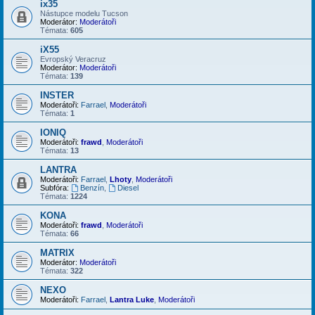
ix35
Nástupce modelu Tucson
Moderátor:
Moderátoři
Témata:
605
iX55
Evropský Veracruz
Moderátor:
Moderátoři
Témata:
139
INSTER
Moderátoři:
Farrael
,
Moderátoři
Témata:
1
IONIQ
Moderátoři:
frawd
,
Moderátoři
Témata:
13
LANTRA
Moderátoři:
Farrael
,
Lhoty
,
Moderátoři
Subfóra:
Benzín
,
Diesel
Témata:
1224
KONA
Moderátoři:
frawd
,
Moderátoři
Témata:
66
MATRIX
Moderátor:
Moderátoři
Témata:
322
NEXO
Moderátoři:
Farrael
,
Lantra Luke
,
Moderátoři