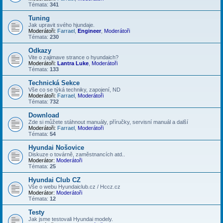
Témata:
341
Tuning
Jak upravit svého hjundaje.
Moderátoři:
Farrael
,
Engineer
,
Moderátoři
Témata:
230
Odkazy
Vite o zajimave strance o hyundaich?
Moderátoři:
Lantra Luke
,
Moderátoři
Témata:
133
Technická Sekce
Vše co se týká techniky, zapojení, ND
Moderátoři:
Farrael
,
Moderátoři
Témata:
732
Download
Zde si můžete stáhnout manuály, příručky, servisní manuál a další
Moderátoři:
Farrael
,
Moderátoři
Témata:
54
Hyundai Nošovice
Diskuze o továrně, zaměstnancích atd..
Moderátor:
Moderátoři
Témata:
25
Hyundai Club CZ
Vše o webu Hyundaiclub.cz / Hccz.cz
Moderátor:
Moderátoři
Témata:
12
Testy
Jak jsme testovali Hyundai modely.