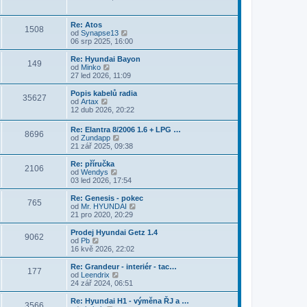
i
b
t
r
p
a
Re: Atos
o
1508
z
Z
od
Synapse13
s
i
o
06 srp 2025, 16:00
l
t
b
e
p
r
d
Re: Hyundai Bayon
o
149
a
Z
n
od
Minko
s
z
o
í
27 led 2026, 11:09
l
i
b
p
e
t
r
ř
Popis kabelů radia
d
35627
p
a
í
Z
od
Artax
n
o
z
s
o
12 dub 2026, 20:22
í
s
i
p
b
p
l
t
ě
r
ř
Re: Elantra 8/2006 1.6 + LPG …
e
p
v
8696
a
í
Z
od
Zundapp
d
o
e
z
s
o
21 zář 2025, 09:38
n
s
k
i
p
b
í
l
t
ě
r
Re: příručka
p
e
p
2106
v
a
Z
od
Wendys
ř
d
o
e
z
o
03 led 2026, 17:54
í
n
s
k
i
b
s
í
l
t
r
p
Re: Genesis - pokec
p
e
765
p
a
ě
Z
od
Mr. HYUNDAI
ř
d
o
z
v
o
21 pro 2020, 20:29
í
n
s
i
e
b
s
í
l
t
k
r
p
Prodej Hyundai Getz 1.4
p
e
9062
p
a
ě
Z
od
Pb
ř
d
o
z
v
o
16 kvě 2026, 22:02
í
n
s
i
e
b
s
í
l
t
k
r
p
Re: Grandeur - interiér - tac…
p
e
177
p
a
ě
Z
od
Leendrix
ř
d
o
z
v
o
24 zář 2024, 06:51
í
n
s
i
e
b
s
í
l
t
k
r
Re: Hyundai H1 - výměna ŘJ a …
p
p
e
3566
p
a