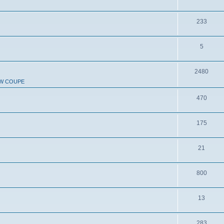
233
5
2480
W COUPE
470
175
21
800
13
283