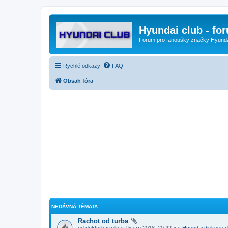
Hyundai club - fo
Forum pro fanoušky značky Hyund
Rychlé odkazy
FAQ
Obsah fóra
NEDÁVNÁ TÉMATA
Rachot od turba
od
doktorbartollo
» 15 srp 2018, 20:42 » v
Hyundai diskuse d