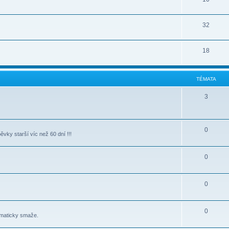
32
18
TÉMATA
3
0
vky starší víc než 60 dní !!!
0
0
0
omaticky smaže.