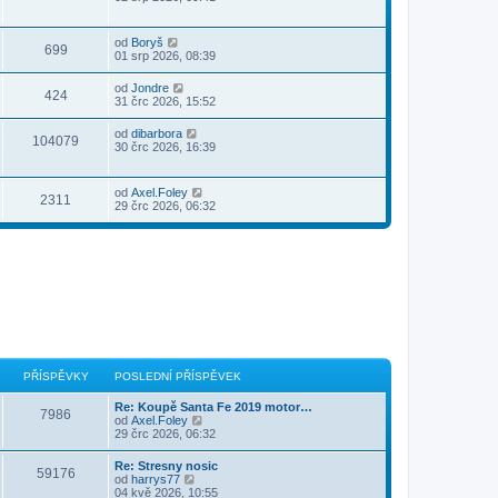
od
Boryš
699
01 srp 2026, 08:39
od
Jondre
424
31 črc 2026, 15:52
od
dibarbora
104079
30 črc 2026, 16:39
od
Axel.Foley
2311
29 črc 2026, 06:32
PŘÍSPĚVKY
POSLEDNÍ PŘÍSPĚVEK
Re: Koupě Santa Fe 2019 motor…
7986
Z
od
Axel.Foley
o
29 črc 2026, 06:32
b
r
Re: Stresny nosic
59176
a
Z
od
harrys77
z
o
04 kvě 2026, 10:55