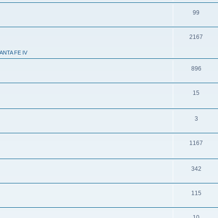
99
2167
ANTA FE IV
896
15
3
1167
342
115
10