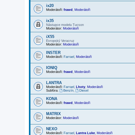
ix20
Moderátoři:
frawd
,
Moderátoři
ix35
Nástupce modelu Tucson
Moderátor:
Moderátoři
iX55
Evropský Veracruz
Moderátor:
Moderátoři
INSTER
Moderátoři:
Farrael
,
Moderátoři
IONIQ
Moderátoři:
frawd
,
Moderátoři
LANTRA
Moderátoři:
Farrael
,
Lhoty
,
Moderátoři
Subfóra:
Benzín
,
Diesel
KONA
Moderátoři:
frawd
,
Moderátoři
MATRIX
Moderátor:
Moderátoři
NEXO
Moderátoři:
Farrael
,
Lantra Luke
,
Moderátoři