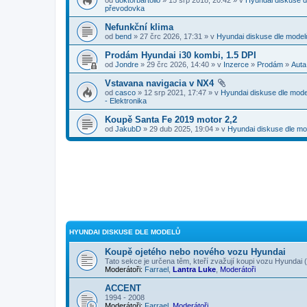
převodovka
Nefunkční klima
od
bend
» 27 črc 2026, 17:31 » v
Hyundai diskuse dle model
Prodám Hyundai i30 kombi, 1.5 DPI
od
Jondre
» 29 črc 2026, 14:40 » v
Inzerce
»
Prodám
»
Auta
Vstavana navigacia v NX4
od
casco
» 12 srp 2021, 17:47 » v
Hyundai diskuse dle mode
- Elektronika
Koupě Santa Fe 2019 motor 2,2
od
JakubD
» 29 dub 2025, 19:04 » v
Hyundai diskuse dle mo
HYUNDAI DISKUSE DLE MODELŮ
Koupě ojetého nebo nového vozu Hyundai
Tato sekce je určena těm, kteří zvažují koupi vozu Hyundai
Moderátoři:
Farrael
,
Lantra Luke
,
Moderátoři
ACCENT
1994 - 2008
Moderátoři:
Farrael
,
Moderátoři