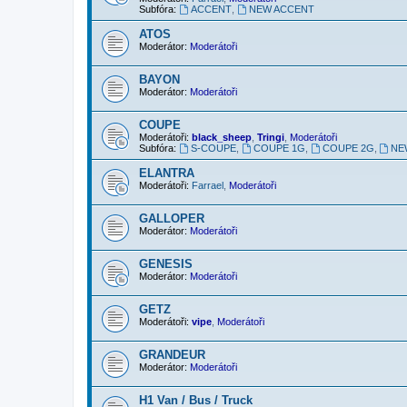
Subfóra:
ACCENT
,
NEW ACCENT
ATOS
Moderátor:
Moderátoři
BAYON
Moderátor:
Moderátoři
COUPE
Moderátoři:
black_sheep
,
Tringi
,
Moderátoři
Subfóra:
S-COUPE
,
COUPE 1G
,
COUPE 2G
,
NE
ELANTRA
Moderátoři:
Farrael
,
Moderátoři
GALLOPER
Moderátor:
Moderátoři
GENESIS
Moderátor:
Moderátoři
GETZ
Moderátoři:
vipe
,
Moderátoři
GRANDEUR
Moderátor:
Moderátoři
H1 Van / Bus / Truck