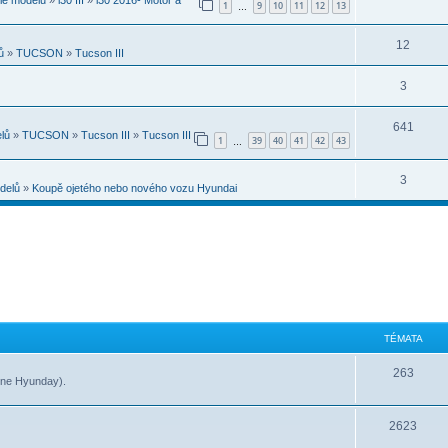
1
9
10
11
12
13
…
12
ů
»
TUCSON
»
Tucson III
3
641
lů
»
TUCSON
»
Tucson III
»
Tucson III
1
39
40
41
42
43
…
3
delů
»
Koupě ojetého nebo nového vozu Hyundai
TÉMATA
263
 (ne Hyunday).
2623