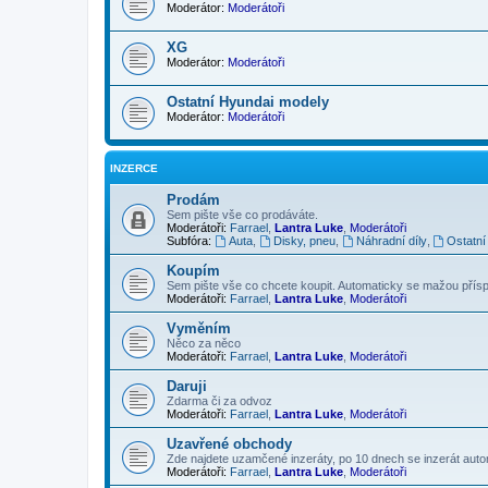
Moderátor:
Moderátoři
XG
Moderátor:
Moderátoři
Ostatní Hyundai modely
Moderátor:
Moderátoři
INZERCE
Prodám
Sem pište vše co prodáváte.
Moderátoři:
Farrael
,
Lantra Luke
,
Moderátoři
Subfóra:
Auta
,
Disky, pneu
,
Náhradní díly
,
Ostatní
Koupím
Sem pište vše co chcete koupit. Automaticky se mažou příspě
Moderátoři:
Farrael
,
Lantra Luke
,
Moderátoři
Vyměním
Něco za něco
Moderátoři:
Farrael
,
Lantra Luke
,
Moderátoři
Daruji
Zdarma či za odvoz
Moderátoři:
Farrael
,
Lantra Luke
,
Moderátoři
Uzavřené obchody
Zde najdete uzamčené inzeráty, po 10 dnech se inzerát aut
Moderátoři:
Farrael
,
Lantra Luke
,
Moderátoři