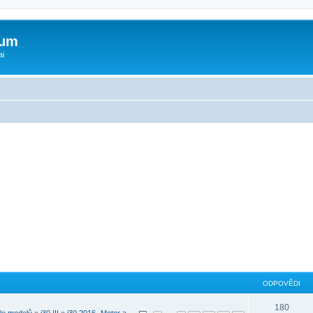
rum
ai
ODPOVĚDI
180
le modelů
»
i30 III
»
i30 2016- Motor a