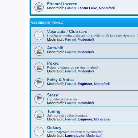
Firemní inzerce
Moderátoři:
Farrael
,
Lantra Luke
,
Moderátoři
VŠEOBECNÝ POKEC
Vaše auta / Club cars
Ukažte ostatním vaše auto a rozšiřte náš fan klub Hyundai. 
Moderátoři:
Farrael
,
Moderátoři
Auto-hifi
Moderátoři:
Farrael
,
Moderátoři
Pokec
Pokec o všem, co se jinam nehodí.
Moderátoři:
Farrael
,
Moderátoři
Fotky & Videa
Moderátoři:
Farrael
,
Engineer
,
Moderátoři
Srazy
Hyundai srazy a jiné
Moderátoři:
Farrael
,
Moderátoři
Tuning
Jak upravit svého hjundaje.
Moderátoři:
Farrael
,
Engineer
,
Moderátoři
Odkazy
Vite o zajimave strance o hyundaich?
Moderátoři:
Lantra Luke
,
Moderátoři