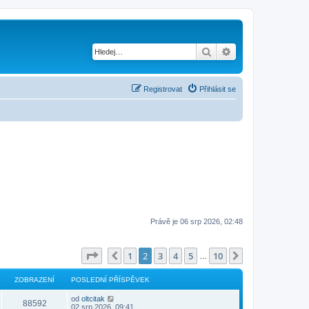
Hledat
Pokročilé hledání
Registrovat
Přihlásit se
Právě je 06 srp 2026, 02:48
Stránka
2
z
10
1
2
3
4
5
10
Předchozí
Další
…
ZOBRAZENÍ
POSLEDNÍ PŘÍSPĚVEK
od
oltcitak
88592
02 srp 2026, 09:41