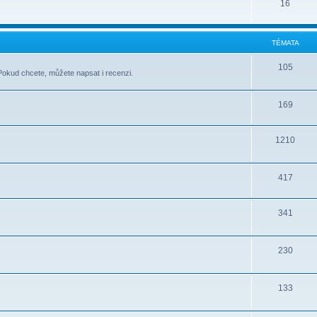
16
TÉMATA
105
Pokud chcete, můžete napsat i recenzi.
169
1210
417
341
230
133