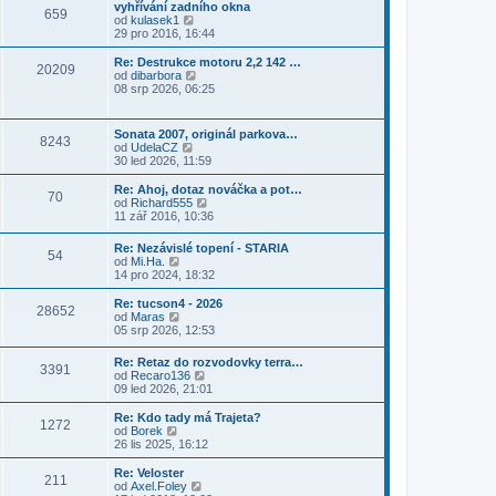
s
í
vyhřívání zadního okna
l
t
k
659
p
p
Z
od
kulasek1
e
p
ě
ř
o
29 pro 2016, 16:44
d
o
v
í
b
n
s
e
s
r
Re: Destrukce motoru 2,2 142 …
í
l
k
20209
p
a
Z
od
dibarbora
p
e
ě
z
o
08 srp 2026, 06:25
ř
d
v
i
b
í
n
e
t
r
s
í
k
p
a
p
p
Sonata 2007, originál parkova…
o
8243
z
ě
ř
Z
od
UdelaCZ
s
i
v
í
o
30 led 2026, 11:59
l
t
e
s
b
e
p
k
p
r
Re: Ahoj, dotaz nováčka a pot…
d
o
70
ě
a
Z
od
Richard555
n
s
v
z
o
11 zář 2016, 10:36
í
l
e
i
b
p
e
k
t
r
ř
d
Re: Nezávislé topení - STARIA
p
54
a
í
Z
n
od
Mi.Ha.
o
z
s
o
í
14 pro 2024, 18:32
s
i
p
b
p
l
t
ě
r
ř
Re: tucson4 - 2026
e
p
28652
v
a
í
Z
od
Maras
d
o
e
z
s
o
05 srp 2026, 12:53
n
s
k
i
p
b
í
l
t
ě
r
p
e
Re: Retaz do rozvodovky terra…
p
v
3391
a
ř
Z
d
od
Recaro136
o
e
z
í
o
n
09 led 2026, 21:01
s
k
i
s
b
í
l
t
p
r
p
Re: Kdo tady má Trajeta?
e
p
1272
ě
a
ř
Z
od
Borek
d
o
v
z
í
o
26 lis 2025, 16:12
n
s
e
i
s
b
í
l
k
t
p
r
Re: Veloster
p
e
211
p
ě
a
Z
od
Axel.Foley
ř
d
o
v
z