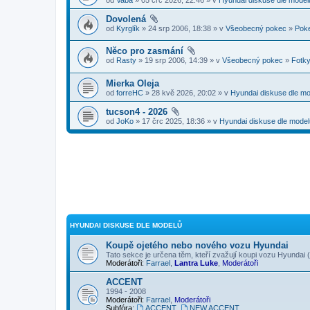
Dovolená
od
Kyrglík
» 24 srp 2006, 18:38 » v
Všeobecný pokec
»
Pok
Něco pro zasmání
od
Rasty
» 19 srp 2006, 14:39 » v
Všeobecný pokec
»
Fotky
Mierka Oleja
od
forreHC
» 28 kvě 2026, 20:02 » v
Hyundai diskuse dle m
tucson4 - 2026
od
JoKo
» 17 črc 2025, 18:36 » v
Hyundai diskuse dle model
HYUNDAI DISKUSE DLE MODELŮ
Koupě ojetého nebo nového vozu Hyundai
Tato sekce je určena těm, kteří zvažují koupi vozu Hyundai
Moderátoři:
Farrael
,
Lantra Luke
,
Moderátoři
ACCENT
1994 - 2008
Moderátoři:
Farrael
,
Moderátoři
Subfóra:
ACCENT
,
NEW ACCENT