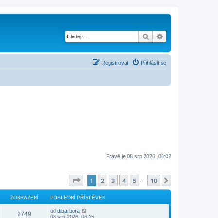
Hledat
Pokročilé hledání
Registrovat
Přihlásit se
Právě je 08 srp 2026, 08:02
Stránka
1
z
10
1
2
3
4
5
10
Další
…
ZOBRAZENÍ
POSLEDNÍ PŘÍSPĚVEK
od
dibarbora
2749
08 srp 2026, 06:25