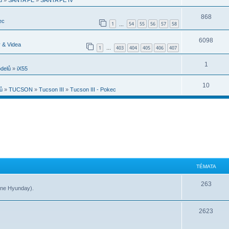
868
ec
1
54
55
56
57
58
…
6098
 & Videa
1
403
404
405
406
407
…
1
odelů
»
iX55
10
ů
»
TUCSON
»
Tucson III
»
Tucson III - Pokec
TÉMATA
263
 (ne Hyunday).
2623