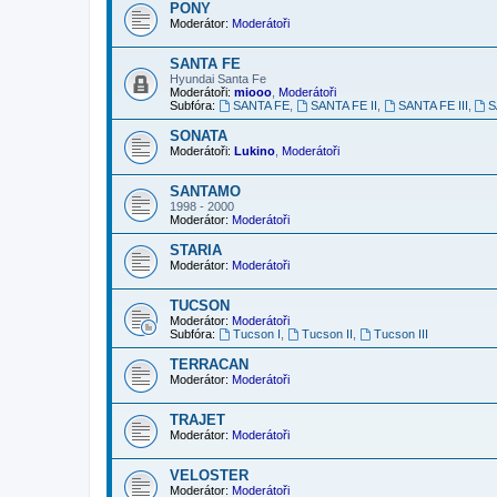
PONY
Moderátor:
Moderátoři
SANTA FE
Hyundai Santa Fe
Moderátoři:
miooo
,
Moderátoři
Subfóra:
SANTA FE
,
SANTA FE II
,
SANTA FE III
,
S
SONATA
Moderátoři:
Lukino
,
Moderátoři
SANTAMO
1998 - 2000
Moderátor:
Moderátoři
STARIA
Moderátor:
Moderátoři
TUCSON
Moderátor:
Moderátoři
Subfóra:
Tucson I
,
Tucson II
,
Tucson III
TERRACAN
Moderátor:
Moderátoři
TRAJET
Moderátor:
Moderátoři
VELOSTER
Moderátor:
Moderátoři