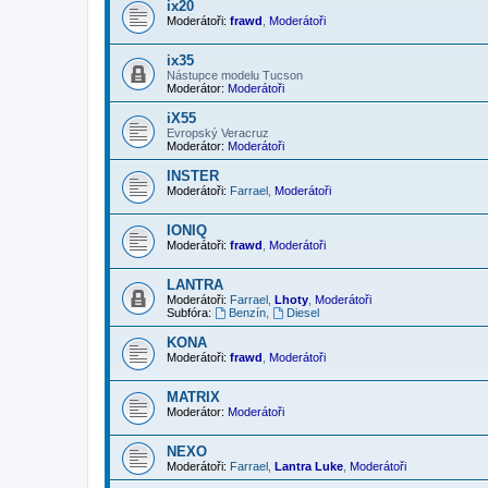
ix20
Moderátoři:
frawd
,
Moderátoři
ix35
Nástupce modelu Tucson
Moderátor:
Moderátoři
iX55
Evropský Veracruz
Moderátor:
Moderátoři
INSTER
Moderátoři:
Farrael
,
Moderátoři
IONIQ
Moderátoři:
frawd
,
Moderátoři
LANTRA
Moderátoři:
Farrael
,
Lhoty
,
Moderátoři
Subfóra:
Benzín
,
Diesel
KONA
Moderátoři:
frawd
,
Moderátoři
MATRIX
Moderátor:
Moderátoři
NEXO
Moderátoři:
Farrael
,
Lantra Luke
,
Moderátoři