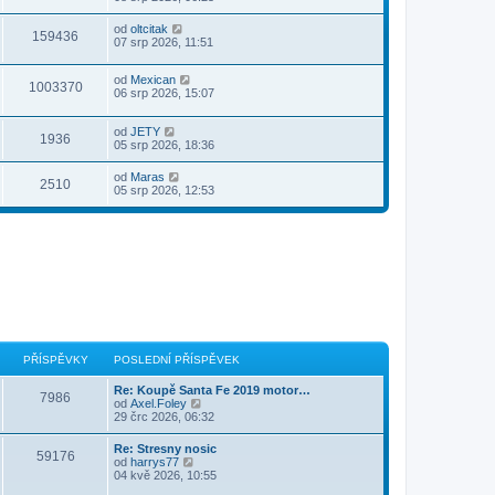
od
oltcitak
159436
07 srp 2026, 11:51
od
Mexican
1003370
06 srp 2026, 15:07
od
JETY
1936
05 srp 2026, 18:36
od
Maras
2510
05 srp 2026, 12:53
PŘÍSPĚVKY
POSLEDNÍ PŘÍSPĚVEK
Re: Koupě Santa Fe 2019 motor…
7986
Z
od
Axel.Foley
o
29 črc 2026, 06:32
b
r
Re: Stresny nosic
59176
a
Z
od
harrys77
z
o
04 kvě 2026, 10:55
i
b
t