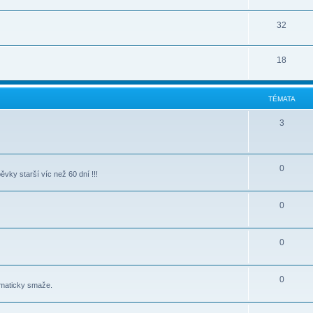
32
18
TÉMATA
3
0
vky starší víc než 60 dní !!!
0
0
0
omaticky smaže.