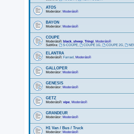
ATOS
Moderátor:
Moderátoři
BAYON
Moderátor:
Moderátoři
COUPE
Moderátoři:
black_sheep
,
Tringi
,
Moderátoři
Subfóra:
S-COUPE
,
COUPE 1G
,
COUPE 2G
,
NE
ELANTRA
Moderátoři:
Farrael
,
Moderátoři
GALLOPER
Moderátor:
Moderátoři
GENESIS
Moderátor:
Moderátoři
GETZ
Moderátoři:
vipe
,
Moderátoři
GRANDEUR
Moderátor:
Moderátoři
H1 Van / Bus / Truck
Moderátor:
Moderátoři