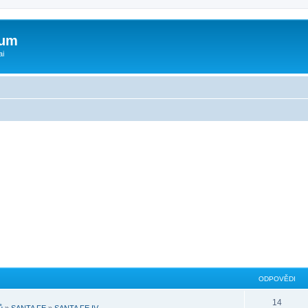
rum
ai
ODPOVĚDI
14
ů
»
SANTA FE
»
SANTA FE IV