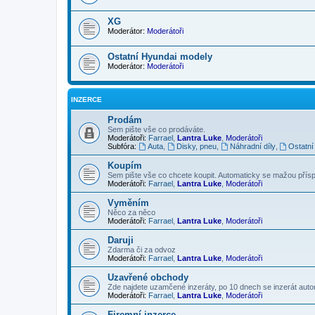
XG
Moderátor:
Moderátoři
Ostatní Hyundai modely
Moderátor:
Moderátoři
INZERCE
Prodám
Sem pište vše co prodáváte.
Moderátoři:
Farrael
,
Lantra Luke
,
Moderátoři
Subfóra:
Auta
,
Disky, pneu
,
Náhradní díly
,
Ostatní
Koupím
Sem pište vše co chcete koupit. Automaticky se mažou příspě
Moderátoři:
Farrael
,
Lantra Luke
,
Moderátoři
Vyměním
Něco za něco
Moderátoři:
Farrael
,
Lantra Luke
,
Moderátoři
Daruji
Zdarma či za odvoz
Moderátoři:
Farrael
,
Lantra Luke
,
Moderátoři
Uzavřené obchody
Zde najdete uzamčené inzeráty, po 10 dnech se inzerát aut
Moderátoři:
Farrael
,
Lantra Luke
,
Moderátoři
Firemní inzerce