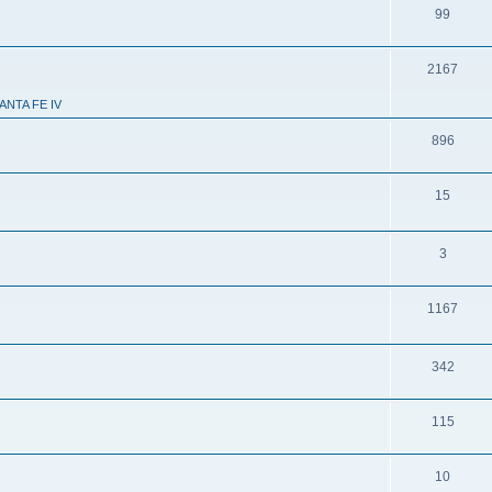
99
2167
ANTA FE IV
896
15
3
1167
342
115
10