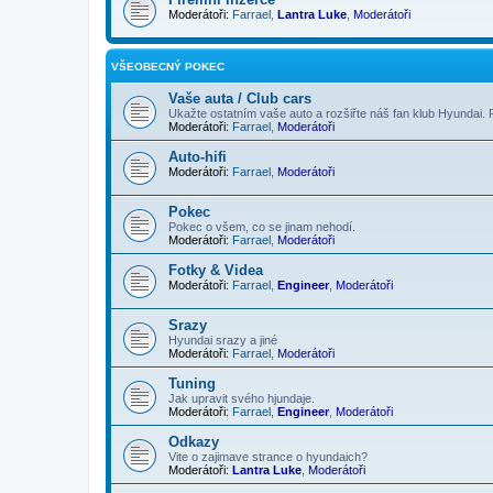
Moderátoři:
Farrael
,
Lantra Luke
,
Moderátoři
VŠEOBECNÝ POKEC
Vaše auta / Club cars
Ukažte ostatním vaše auto a rozšiřte náš fan klub Hyundai. 
Moderátoři:
Farrael
,
Moderátoři
Auto-hifi
Moderátoři:
Farrael
,
Moderátoři
Pokec
Pokec o všem, co se jinam nehodí.
Moderátoři:
Farrael
,
Moderátoři
Fotky & Videa
Moderátoři:
Farrael
,
Engineer
,
Moderátoři
Srazy
Hyundai srazy a jiné
Moderátoři:
Farrael
,
Moderátoři
Tuning
Jak upravit svého hjundaje.
Moderátoři:
Farrael
,
Engineer
,
Moderátoři
Odkazy
Vite o zajimave strance o hyundaich?
Moderátoři:
Lantra Luke
,
Moderátoři