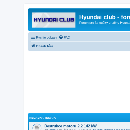
Hyundai club - fo
Forum pro fanoušky značky Hyund
Rychlé odkazy
FAQ
Obsah fóra
NEDÁVNÁ TÉMATA
Destrukce motoru 2,2 142 kW
od
Vaba
» 05 črc 2026, 22:46 » v
Hyundai diskuse dle model