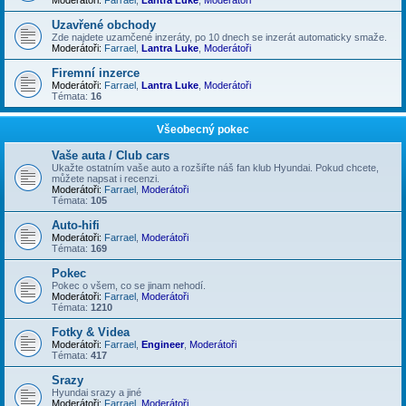
Uzavřené obchody
Zde najdete uzamčené inzeráty, po 10 dnech se inzerát automaticky smaže.
Moderátoři:
Farrael
,
Lantra Luke
,
Moderátoři
Firemní inzerce
Moderátoři:
Farrael
,
Lantra Luke
,
Moderátoři
Témata:
16
Všeobecný pokec
Vaše auta / Club cars
Ukažte ostatním vaše auto a rozšiřte náš fan klub Hyundai. Pokud chcete,
můžete napsat i recenzi.
Moderátoři:
Farrael
,
Moderátoři
Témata:
105
Auto-hifi
Moderátoři:
Farrael
,
Moderátoři
Témata:
169
Pokec
Pokec o všem, co se jinam nehodí.
Moderátoři:
Farrael
,
Moderátoři
Témata:
1210
Fotky & Videa
Moderátoři:
Farrael
,
Engineer
,
Moderátoři
Témata:
417
Srazy
Hyundai srazy a jiné
Moderátoři:
Farrael
,
Moderátoři