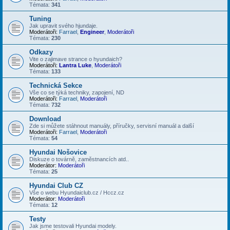
Témata:
341
Tuning
Jak upravit svého hjundaje.
Moderátoři:
Farrael
,
Engineer
,
Moderátoři
Témata:
230
Odkazy
Vite o zajimave strance o hyundaich?
Moderátoři:
Lantra Luke
,
Moderátoři
Témata:
133
Technická Sekce
Vše co se týká techniky, zapojení, ND
Moderátoři:
Farrael
,
Moderátoři
Témata:
732
Download
Zde si můžete stáhnout manuály, příručky, servisní manuál a další
Moderátoři:
Farrael
,
Moderátoři
Témata:
54
Hyundai Nošovice
Diskuze o továrně, zaměstnancích atd..
Moderátor:
Moderátoři
Témata:
25
Hyundai Club CZ
Vše o webu Hyundaiclub.cz / Hccz.cz
Moderátor:
Moderátoři
Témata:
12
Testy
Jak jsme testovali Hyundai modely.