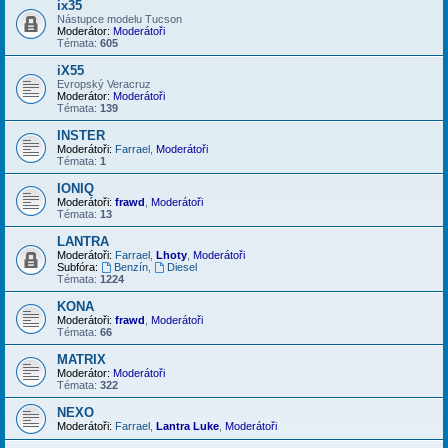
ix35
Nástupce modelu Tucson
Moderátor:
Moderátoři
Témata:
605
iX55
Evropský Veracruz
Moderátor:
Moderátoři
Témata:
139
INSTER
Moderátoři:
Farrael
,
Moderátoři
Témata:
1
IONIQ
Moderátoři:
frawd
,
Moderátoři
Témata:
13
LANTRA
Moderátoři:
Farrael
,
Lhoty
,
Moderátoři
Subfóra:
Benzín
,
Diesel
Témata:
1224
KONA
Moderátoři:
frawd
,
Moderátoři
Témata:
66
MATRIX
Moderátor:
Moderátoři
Témata:
322
NEXO
Moderátoři:
Farrael
,
Lantra Luke
,
Moderátoři