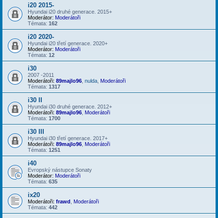
i20 2015-
Hyundai i20 druhé generace. 2015+
Moderátor:
Moderátoři
Témata:
162
i20 2020-
Hyundai i20 třetí generace. 2020+
Moderátor:
Moderátoři
Témata:
12
i30
2007 -2011
Moderátoři:
89majlo96
,
nulda
,
Moderátoři
Témata:
1317
i30 II
Hyundai i30 druhé generace. 2012+
Moderátoři:
89majlo96
,
Moderátoři
Témata:
1700
i30 III
Hyundai i30 třetí generace. 2017+
Moderátoři:
89majlo96
,
Moderátoři
Témata:
1251
i40
Evropský nástupce Sonaty
Moderátor:
Moderátoři
Témata:
635
ix20
Moderátoři:
frawd
,
Moderátoři
Témata:
442