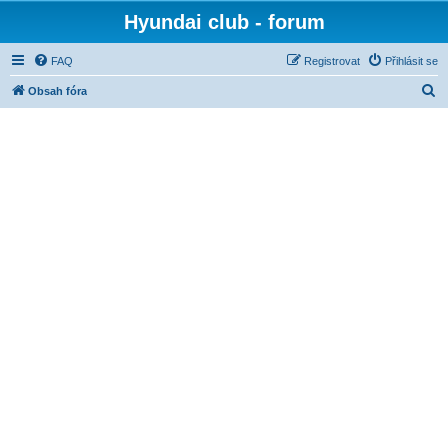
Hyundai club - forum
FAQ
Registrovat
Přihlásit se
H
Obsah fóra
l
e
d
a
t