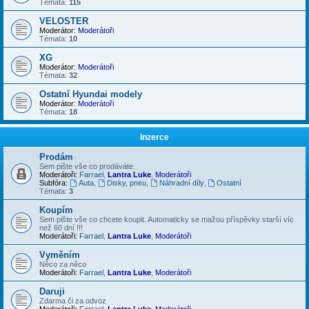
Témata:
115
VELOSTER
Moderátor:
Moderátoři
Témata:
10
XG
Moderátor:
Moderátoři
Témata:
32
Ostatní Hyundai modely
Moderátor:
Moderátoři
Témata:
18
Inzerce
Prodám
Sem pište vše co prodáváte.
Moderátoři:
Farrael
,
Lantra Luke
,
Moderátoři
Subfóra:
Auta
,
Disky, pneu
,
Náhradní díly
,
Ostatní
Témata:
3
Koupím
Sem pište vše co chcete koupit. Automaticky se mažou příspěvky starší víc
než 60 dní !!!
Moderátoři:
Farrael
,
Lantra Luke
,
Moderátoři
Vyměním
Něco za něco
Moderátoři:
Farrael
,
Lantra Luke
,
Moderátoři
Daruji
Zdarma či za odvoz
Moderátoři:
Farrael
,
Lantra Luke
,
Moderátoři