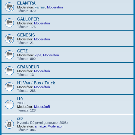
ELANTRA
Moderátoři:
Farrael
,
Moderátoři
Témata:
470
GALLOPER
Moderátor:
Moderátoři
Témata:
175
GENESIS
Moderátor:
Moderátoři
Témata:
21
GETZ
Moderátoři:
vipe
,
Moderátoři
Témata:
800
GRANDEUR
Moderátor:
Moderátoři
Témata:
13
H1 Van / Bus / Truck
Moderátor:
Moderátoři
Témata:
283
i10
2008 -
Moderátor:
Moderátoři
Témata:
128
i20
Hyundai i20 první generace. 2008+
Moderátoři:
amaize
,
Moderátoři
Témata:
486