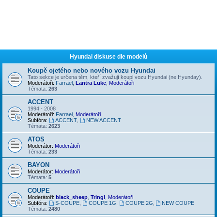
Hyundai diskuse dle modelů
Koupě ojetého nebo nového vozu Hyundai
Tato sekce je určena těm, kteří zvažují koupi vozu Hyundai (ne Hyunday).
Moderátoři:
Farrael
,
Lantra Luke
,
Moderátoři
Témata:
263
ACCENT
1994 - 2008
Moderátoři:
Farrael
,
Moderátoři
Subfóra:
ACCENT
,
NEW ACCENT
Témata:
2623
ATOS
Moderátor:
Moderátoři
Témata:
233
BAYON
Moderátor:
Moderátoři
Témata:
5
COUPE
Moderátoři:
black_sheep
,
Tringi
,
Moderátoři
Subfóra:
S-COUPE
,
COUPE 1G
,
COUPE 2G
,
NEW COUPE
Témata:
2480