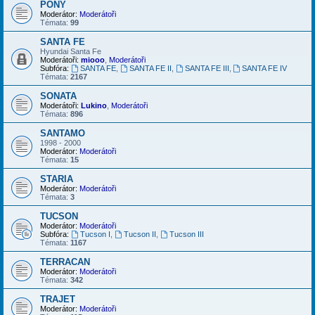
PONY
Moderátor:
Moderátoři
Témata:
99
SANTA FE
Hyundai Santa Fe
Moderátoři:
miooo
,
Moderátoři
Subfóra:
SANTA FE
,
SANTA FE II
,
SANTA FE III
,
SANTA FE IV
Témata:
2167
SONATA
Moderátoři:
Lukino
,
Moderátoři
Témata:
896
SANTAMO
1998 - 2000
Moderátor:
Moderátoři
Témata:
15
STARIA
Moderátor:
Moderátoři
Témata:
3
TUCSON
Moderátor:
Moderátoři
Subfóra:
Tucson I
,
Tucson II
,
Tucson III
Témata:
1167
TERRACAN
Moderátor:
Moderátoři
Témata:
342
TRAJET
Moderátor:
Moderátoři