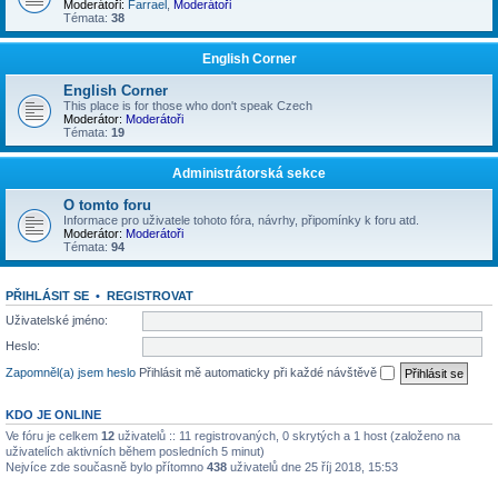
Moderátoři:
Farrael
,
Moderátoři
Témata:
38
English Corner
English Corner
This place is for those who don't speak Czech
Moderátor:
Moderátoři
Témata:
19
Administrátorská sekce
O tomto foru
Informace pro uživatele tohoto fóra, návrhy, připomínky k foru atd.
Moderátor:
Moderátoři
Témata:
94
PŘIHLÁSIT SE
•
REGISTROVAT
Uživatelské jméno:
Heslo:
Zapomněl(a) jsem heslo
Přihlásit mě automaticky při každé návštěvě
KDO JE ONLINE
Ve fóru je celkem
12
uživatelů :: 11 registrovaných, 0 skrytých a 1 host (založeno na
uživatelích aktivních během posledních 5 minut)
Nejvíce zde současně bylo přítomno
438
uživatelů dne 25 říj 2018, 15:53