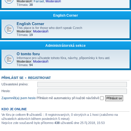
Moderátoři:
Farrael
,
Moderátoři
Témata:
38
English Corner
English Corner
This place is for those who don't speak Czech
Moderátor:
Moderátoři
Témata:
19
Administrátorská sekce
O tomto foru
Informace pro uživatele tohoto fóra, návrhy, připomínky k foru atd.
Moderátor:
Moderátoři
Témata:
94
PŘIHLÁSIT SE
•
REGISTROVAT
Uživatelské jméno:
Heslo:
Zapomněl(a) jsem heslo
Přihlásit mě automaticky při každé návštěvě
KDO JE ONLINE
Ve fóru je celkem
9
uživatelů :: 8 registrovaných, 0 skrytých a 1 host (založeno na
uživatelích aktivních během posledních 5 minut)
Nejvíce zde současně bylo přítomno
438
uživatelů dne 25 říj 2018, 15:53