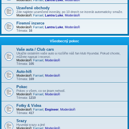
Uzavřené obchody
Zde najdete uzamčené inzeráty, po 10 dnech se inzerát automaticky smaže.
Moderátoři:
Farrael
,
Lantra Luke
,
Moderátoři
Firemní inzerce
Moderátoři:
Farrael
,
Lantra Luke
,
Moderátoři
Témata:
16
Všeobecný pokec
Vaše auta / Club cars
Ukažte ostatním vaše auto a rozšiřte náš fan klub Hyundai. Pokud chcete,
můžete napsat i recenzi.
Moderátoři:
Farrael
,
Moderátoři
Témata:
105
Auto-hifi
Moderátoři:
Farrael
,
Moderátoři
Témata:
169
Pokec
Pokec o všem, co se jinam nehodí.
Moderátoři:
Farrael
,
Moderátoři
Témata:
1210
Fotky & Videa
Moderátoři:
Farrael
,
Engineer
,
Moderátoři
Témata:
417
Srazy
Hyundai srazy a jiné
Moderátoři:
Farrael
,
Moderátoři