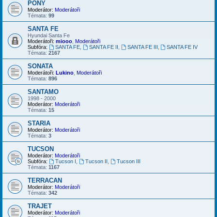
PONY
Moderátor:
Moderátoři
Témata:
99
SANTA FE
Hyundai Santa Fe
Moderátoři:
miooo
,
Moderátoři
Subfóra:
SANTA FE
,
SANTA FE II
,
SANTA FE III
,
SANTA FE IV
Témata:
2167
SONATA
Moderátoři:
Lukino
,
Moderátoři
Témata:
896
SANTAMO
1998 - 2000
Moderátor:
Moderátoři
Témata:
15
STARIA
Moderátor:
Moderátoři
Témata:
3
TUCSON
Moderátor:
Moderátoři
Subfóra:
Tucson I
,
Tucson II
,
Tucson III
Témata:
1167
TERRACAN
Moderátor:
Moderátoři
Témata:
342
TRAJET
Moderátor:
Moderátoři