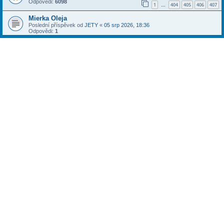
Odpovědi:
6098
1
404
405
406
407
…
Mierka Oleja
Poslední příspěvek od
JETY
«
05 srp 2026, 18:36
Odpovědi:
1