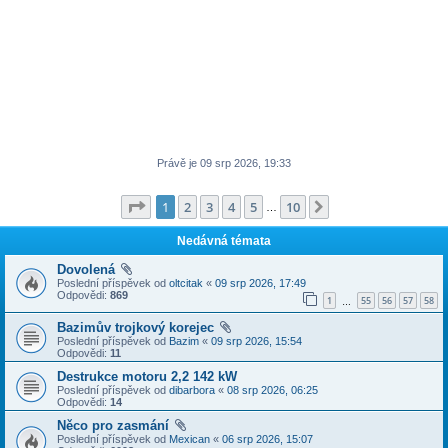
Právě je 09 srp 2026, 19:33
Stránka
1
z
10
1
2
3
4
5
10
Další
…
Nedávná témata
Dovolená
Poslední příspěvek od
oltcitak
«
09 srp 2026, 17:49
Odpovědi:
869
1
55
56
57
58
…
Bazimův trojkový korejec
Poslední příspěvek od
Bazim
«
09 srp 2026, 15:54
Odpovědi:
11
Destrukce motoru 2,2 142 kW
Poslední příspěvek od
dibarbora
«
08 srp 2026, 06:25
Odpovědi:
14
Něco pro zasmání
Poslední příspěvek od
Mexican
«
06 srp 2026, 15:07