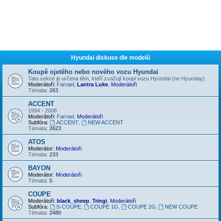
Hyundai diskuse dle modelů
Koupě ojetého nebo nového vozu Hyundai
Tato sekce je určena těm, kteří zvažují koupi vozu Hyundai (ne Hyunday).
Moderátoři:
Farrael
,
Lantra Luke
,
Moderátoři
Témata:
263
ACCENT
1994 - 2008
Moderátoři:
Farrael
,
Moderátoři
Subfóra:
ACCENT
,
NEW ACCENT
Témata:
2623
ATOS
Moderátor:
Moderátoři
Témata:
233
BAYON
Moderátor:
Moderátoři
Témata:
5
COUPE
Moderátoři:
black_sheep
,
Tringi
,
Moderátoři
Subfóra:
S-COUPE
,
COUPE 1G
,
COUPE 2G
,
NEW COUPE
Témata:
2480