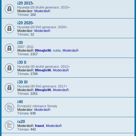
i20 2015-
Hyundai i20 druhé generace. 2015+
Moderátor:
Moderátoři
Témata:
162
i20 2020-
Hyundai i20 třetí generace. 2020+
Moderátor:
Moderátoři
Témata:
12
i30
2007 -2011
Moderátoři:
89majlo96
,
nulda
,
Moderátoři
Témata:
1317
i30 II
Hyundai i30 druhé generace. 2012+
Moderátoři:
89majlo96
,
Moderátoři
Témata:
1700
i30 III
Hyundai i30 třetí generace. 2017+
Moderátoři:
89majlo96
,
Moderátoři
Témata:
1251
i40
Evropský nástupce Sonaty
Moderátor:
Moderátoři
Témata:
635
ix20
Moderátoři:
frawd
,
Moderátoři
Témata:
442