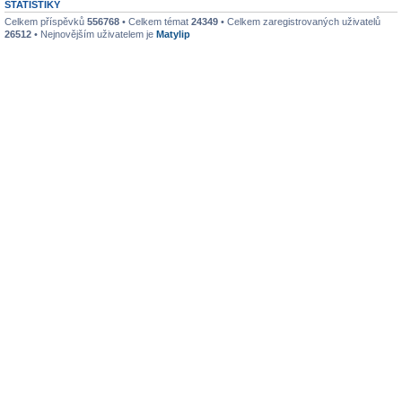
STATISTIKY
Celkem příspěvků
556768
• Celkem témat
24349
• Celkem zaregistrovaných uživatelů
26512
• Nejnovějším uživatelem je
Matylip