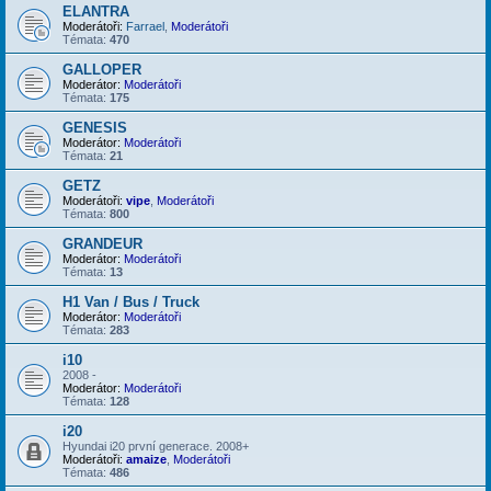
ELANTRA
Moderátoři:
Farrael
,
Moderátoři
Témata:
470
GALLOPER
Moderátor:
Moderátoři
Témata:
175
GENESIS
Moderátor:
Moderátoři
Témata:
21
GETZ
Moderátoři:
vipe
,
Moderátoři
Témata:
800
GRANDEUR
Moderátor:
Moderátoři
Témata:
13
H1 Van / Bus / Truck
Moderátor:
Moderátoři
Témata:
283
i10
2008 -
Moderátor:
Moderátoři
Témata:
128
i20
Hyundai i20 první generace. 2008+
Moderátoři:
amaize
,
Moderátoři
Témata:
486