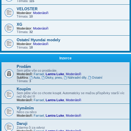
Témata:
115
VELOSTER
Moderátor:
Moderátoři
Témata:
10
XG
Moderátor:
Moderátoři
Témata:
32
Ostatní Hyundai modely
Moderátor:
Moderátoři
Témata:
18
Inzerce
Prodám
Sem pište vše co prodáváte.
Moderátoři:
Farrael
,
Lantra Luke
,
Moderátoři
Subfóra:
Auta
,
Disky, pneu
,
Náhradní díly
,
Ostatní
Témata:
3
Koupím
Sem pište vše co chcete koupit. Automaticky se mažou příspěvky starší víc
než 60 dní !!!
Moderátoři:
Farrael
,
Lantra Luke
,
Moderátoři
Vyměním
Něco za něco
Moderátoři:
Farrael
,
Lantra Luke
,
Moderátoři
Daruji
Zdarma či za odvoz
Moderátoři:
Farrael
,
Lantra Luke
,
Moderátoři