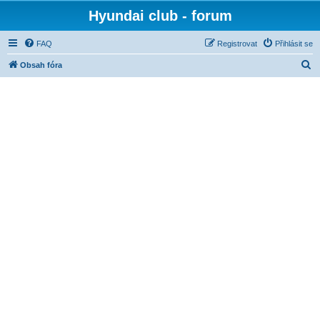
Hyundai club - forum
FAQ
Registrovat
Přihlásit se
H
Obsah fóra
l
e
d
a
t