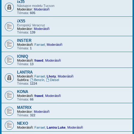
ix35
Nástupce modelu Tucson
Moderátor:
Moderátoři
Témata:
605
iX55
Evropský Veracruz
Moderátor:
Moderátoři
Témata:
139
INSTER
Moderátoři:
Farrael
,
Moderátoři
Témata:
1
IONIQ
Moderátoři:
frawd
,
Moderátoři
Témata:
13
LANTRA
Moderátoři:
Farrael
,
Lhoty
,
Moderátoři
Subfóra:
Benzín
,
Diesel
Témata:
1224
KONA
Moderátoři:
frawd
,
Moderátoři
Témata:
66
MATRIX
Moderátor:
Moderátoři
Témata:
322
NEXO
Moderátoři:
Farrael
,
Lantra Luke
,
Moderátoři