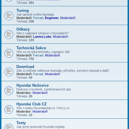
Témata:
341
Tuning
Jak upravit svého hjundaje.
Moderátoři:
Farrael
,
Engineer
,
Moderátoři
Témata:
230
Odkazy
Vite o zajimave strance o hyundaich?
Moderátoři:
Lantra Luke
,
Moderátoři
Témata:
133
Technická Sekce
Vše co se týká techniky, zapojení, ND
Moderátoři:
Farrael
,
Moderátoři
Témata:
732
Download
Zde si můžete stáhnout manuály, příručky, servisní manuál a další
Moderátoři:
Farrael
,
Moderátoři
Témata:
54
Hyundai Nošovice
Diskuze o továrně, zaměstnancích atd..
Moderátor:
Moderátoři
Témata:
25
Hyundai Club CZ
Vše o webu Hyundaiclub.cz / Hccz.cz
Moderátor:
Moderátoři
Témata:
12
Testy
Jak jsme testovali Hyundai modely.