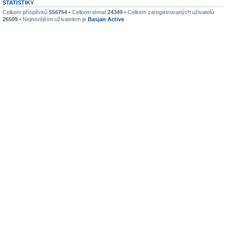
STATISTIKY
Celkem příspěvků
556754
• Celkem témat
24349
• Celkem zaregistrovaných uživatelů
26509
• Nejnovějším uživatelem je
Basjan Active