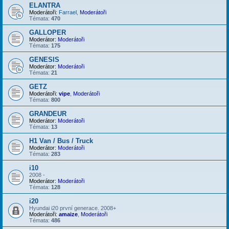
ELANTRA
Moderátoři:
Farrael
,
Moderátoři
Témata:
470
GALLOPER
Moderátor:
Moderátoři
Témata:
175
GENESIS
Moderátor:
Moderátoři
Témata:
21
GETZ
Moderátoři:
vipe
,
Moderátoři
Témata:
800
GRANDEUR
Moderátor:
Moderátoři
Témata:
13
H1 Van / Bus / Truck
Moderátor:
Moderátoři
Témata:
283
i10
2008 -
Moderátor:
Moderátoři
Témata:
128
i20
Hyundai i20 první generace. 2008+
Moderátoři:
amaize
,
Moderátoři
Témata:
486