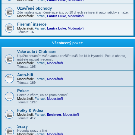
Uzavřené obchody
Zde najdete uzamčené inzeráty, po 10 dnech se inzerát automaticky smaže.
Moderátoři:
Farrael
,
Lantra Luke
,
Moderátoři
Firemní inzerce
Moderátoři:
Farrael
,
Lantra Luke
,
Moderátoři
Témata:
16
Všeobecný pokec
Vaše auta / Club cars
Ukažte ostatním vaše auto a rozšiřte náš fan klub Hyundai. Pokud chcete,
můžete napsat i recenzi.
Moderátoři:
Farrael
,
Moderátoři
Témata:
105
Auto-hifi
Moderátoři:
Farrael
,
Moderátoři
Témata:
169
Pokec
Pokec o všem, co se jinam nehodí.
Moderátoři:
Farrael
,
Moderátoři
Témata:
1210
Fotky & Videa
Moderátoři:
Farrael
,
Engineer
,
Moderátoři
Témata:
417
Srazy
Hyundai srazy a jiné
Moderátoři:
Farrael
,
Moderátoři