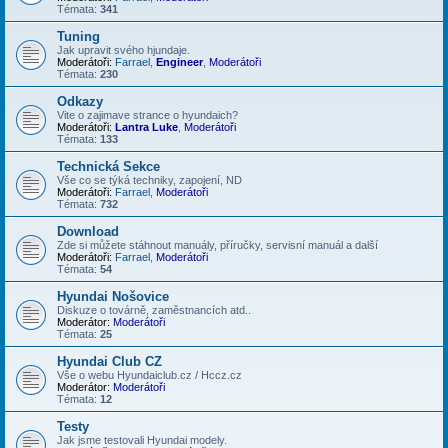
Témata:
341
Tuning
Jak upravit svého hjundaje.
Moderátoři:
Farrael
,
Engineer
,
Moderátoři
Témata:
230
Odkazy
Vite o zajimave strance o hyundaich?
Moderátoři:
Lantra Luke
,
Moderátoři
Témata:
133
Technická Sekce
Vše co se týká techniky, zapojení, ND
Moderátoři:
Farrael
,
Moderátoři
Témata:
732
Download
Zde si můžete stáhnout manuály, příručky, servisní manuál a další
Moderátoři:
Farrael
,
Moderátoři
Témata:
54
Hyundai Nošovice
Diskuze o továrně, zaměstnancích atd..
Moderátor:
Moderátoři
Témata:
25
Hyundai Club CZ
Vše o webu Hyundaiclub.cz / Hccz.cz
Moderátor:
Moderátoři
Témata:
12
Testy
Jak jsme testovali Hyundai modely.