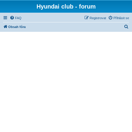
Hyundai club - forum
FAQ
Registrovat
Přihlásit se
H
Obsah fóra
l
e
d
a
t