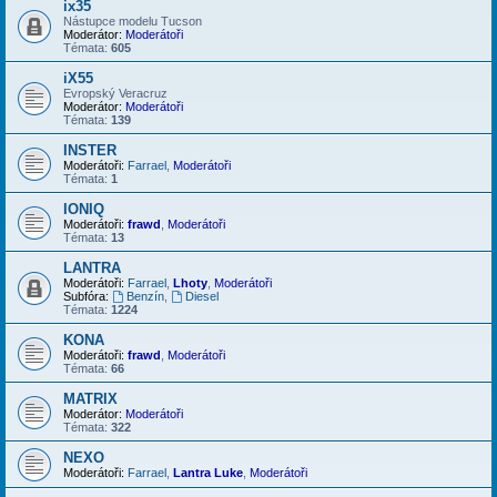
ix35
Nástupce modelu Tucson
Moderátor:
Moderátoři
Témata:
605
iX55
Evropský Veracruz
Moderátor:
Moderátoři
Témata:
139
INSTER
Moderátoři:
Farrael
,
Moderátoři
Témata:
1
IONIQ
Moderátoři:
frawd
,
Moderátoři
Témata:
13
LANTRA
Moderátoři:
Farrael
,
Lhoty
,
Moderátoři
Subfóra:
Benzín
,
Diesel
Témata:
1224
KONA
Moderátoři:
frawd
,
Moderátoři
Témata:
66
MATRIX
Moderátor:
Moderátoři
Témata:
322
NEXO
Moderátoři:
Farrael
,
Lantra Luke
,
Moderátoři