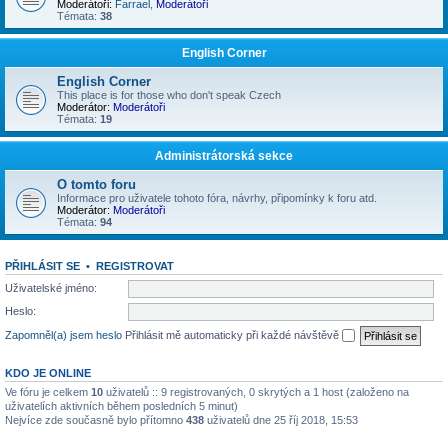
Moderátoři:
Farrael
,
Moderátoři
Témata:
38
English Corner
English Corner
This place is for those who don't speak Czech
Moderátor:
Moderátoři
Témata:
19
Administrátorská sekce
O tomto foru
Informace pro uživatele tohoto fóra, návrhy, připomínky k foru atd.
Moderátor:
Moderátoři
Témata:
94
PŘIHLÁSIT SE
•
REGISTROVAT
Uživatelské jméno:
Heslo:
Zapomněl(a) jsem heslo
Přihlásit mě automaticky při každé návštěvě
KDO JE ONLINE
Ve fóru je celkem
10
uživatelů :: 9 registrovaných, 0 skrytých a 1 host (založeno na
uživatelích aktivních během posledních 5 minut)
Nejvíce zde současně bylo přítomno
438
uživatelů dne 25 říj 2018, 15:53