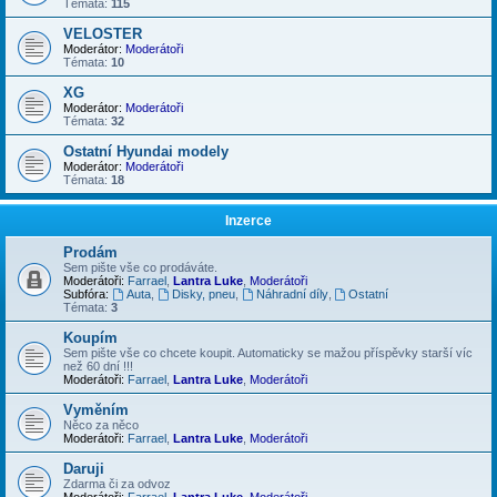
Témata:
115
VELOSTER
Moderátor:
Moderátoři
Témata:
10
XG
Moderátor:
Moderátoři
Témata:
32
Ostatní Hyundai modely
Moderátor:
Moderátoři
Témata:
18
Inzerce
Prodám
Sem pište vše co prodáváte.
Moderátoři:
Farrael
,
Lantra Luke
,
Moderátoři
Subfóra:
Auta
,
Disky, pneu
,
Náhradní díly
,
Ostatní
Témata:
3
Koupím
Sem pište vše co chcete koupit. Automaticky se mažou příspěvky starší víc
než 60 dní !!!
Moderátoři:
Farrael
,
Lantra Luke
,
Moderátoři
Vyměním
Něco za něco
Moderátoři:
Farrael
,
Lantra Luke
,
Moderátoři
Daruji
Zdarma či za odvoz
Moderátoři:
Farrael
,
Lantra Luke
,
Moderátoři