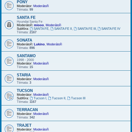
PONY
Moderátor:
Moderátoři
Témata:
99
SANTA FE
Hyundai Santa Fe
Moderátoři:
miooo
,
Moderátoři
Subfóra:
SANTA FE
,
SANTA FE II
,
SANTA FE III
,
SANTA FE IV
Témata:
2167
SONATA
Moderátoři:
Lukino
,
Moderátoři
Témata:
896
SANTAMO
1998 - 2000
Moderátor:
Moderátoři
Témata:
15
STARIA
Moderátor:
Moderátoři
Témata:
3
TUCSON
Moderátor:
Moderátoři
Subfóra:
Tucson I
,
Tucson II
,
Tucson III
Témata:
1167
TERRACAN
Moderátor:
Moderátoři
Témata:
342
TRAJET
Moderátor:
Moderátoři