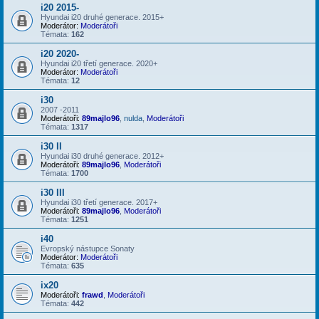
i20 2015-
Hyundai i20 druhé generace. 2015+
Moderátor:
Moderátoři
Témata:
162
i20 2020-
Hyundai i20 třetí generace. 2020+
Moderátor:
Moderátoři
Témata:
12
i30
2007 -2011
Moderátoři:
89majlo96
,
nulda
,
Moderátoři
Témata:
1317
i30 II
Hyundai i30 druhé generace. 2012+
Moderátoři:
89majlo96
,
Moderátoři
Témata:
1700
i30 III
Hyundai i30 třetí generace. 2017+
Moderátoři:
89majlo96
,
Moderátoři
Témata:
1251
i40
Evropský nástupce Sonaty
Moderátor:
Moderátoři
Témata:
635
ix20
Moderátoři:
frawd
,
Moderátoři
Témata:
442