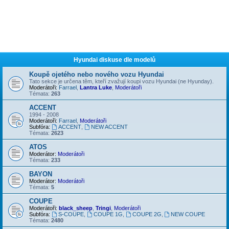
Hyundai diskuse dle modelů
Koupě ojetého nebo nového vozu Hyundai
Tato sekce je určena těm, kteří zvažují koupi vozu Hyundai (ne Hyunday).
Moderátoři:
Farrael
,
Lantra Luke
,
Moderátoři
Témata:
263
ACCENT
1994 - 2008
Moderátoři:
Farrael
,
Moderátoři
Subfóra:
ACCENT
,
NEW ACCENT
Témata:
2623
ATOS
Moderátor:
Moderátoři
Témata:
233
BAYON
Moderátor:
Moderátoři
Témata:
5
COUPE
Moderátoři:
black_sheep
,
Tringi
,
Moderátoři
Subfóra:
S-COUPE
,
COUPE 1G
,
COUPE 2G
,
NEW COUPE
Témata:
2480