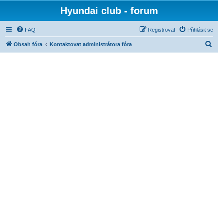
Hyundai club - forum
FAQ
Registrovat
Přihlásit se
H
Obsah fóra
Kontaktovat administrátora fóra
l
e
d
a
t