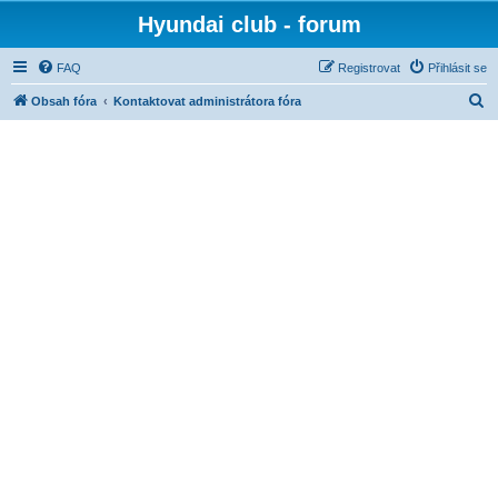
Hyundai club - forum
FAQ
Registrovat
Přihlásit se
H
Obsah fóra
Kontaktovat administrátora fóra
l
e
d
a
t