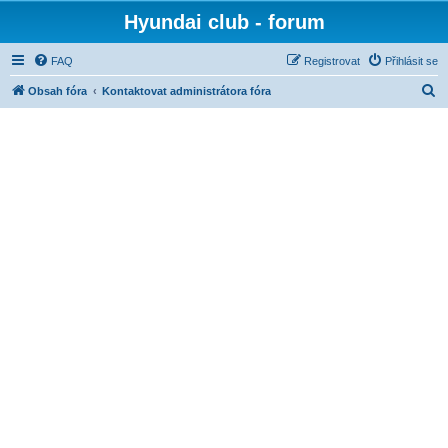
Hyundai club - forum
FAQ
Registrovat
Přihlásit se
H
Obsah fóra
Kontaktovat administrátora fóra
l
e
d
a
t