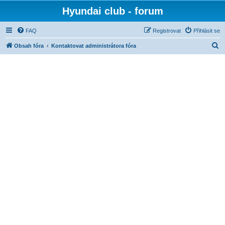
Hyundai club - forum
FAQ
Registrovat
Přihlásit se
H
Obsah fóra
Kontaktovat administrátora fóra
l
e
d
a
t