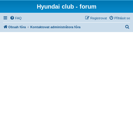
Hyundai club - forum
FAQ
Registrovat
Přihlásit se
H
Obsah fóra
Kontaktovat administrátora fóra
l
e
d
a
t