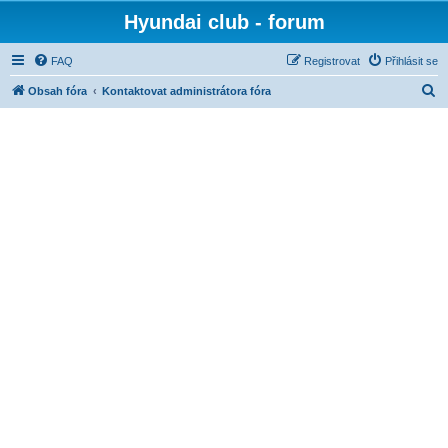
Hyundai club - forum
FAQ
Registrovat
Přihlásit se
H
Obsah fóra
Kontaktovat administrátora fóra
l
e
d
a
t