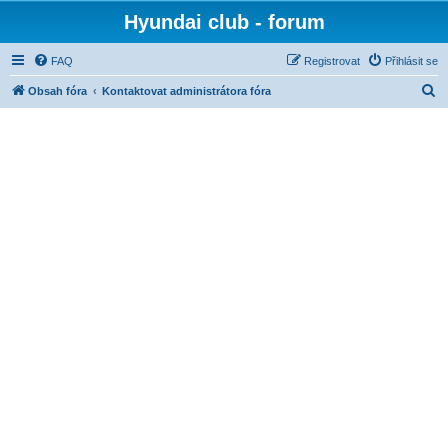
Hyundai club - forum
FAQ
Registrovat
Přihlásit se
H
Obsah fóra
Kontaktovat administrátora fóra
l
e
d
a
t