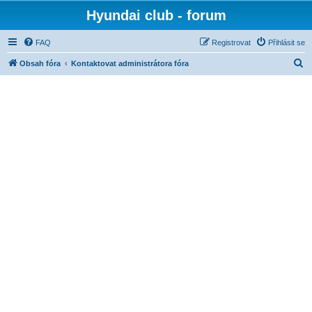
Hyundai club - forum
FAQ
Registrovat
Přihlásit se
H
Obsah fóra
Kontaktovat administrátora fóra
l
e
d
a
t