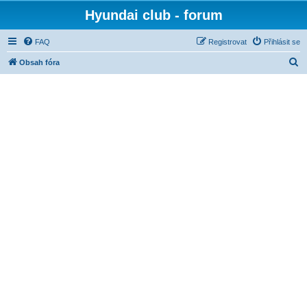
Hyundai club - forum
FAQ
Registrovat
Přihlásit se
H
Obsah fóra
l
e
d
a
t