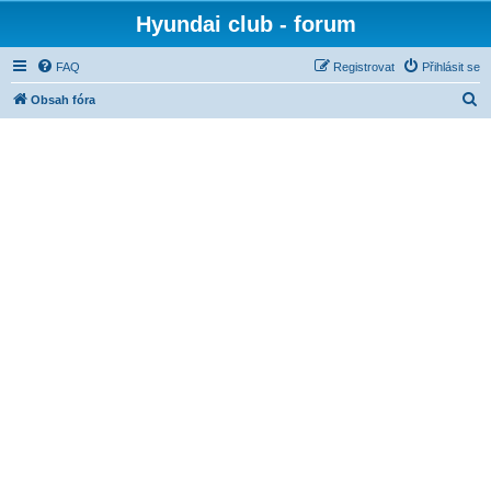
Hyundai club - forum
FAQ
Registrovat
Přihlásit se
H
Obsah fóra
l
e
d
a
t