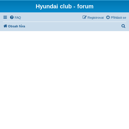
Hyundai club - forum
FAQ
Registrovat
Přihlásit se
H
Obsah fóra
l
e
d
a
t