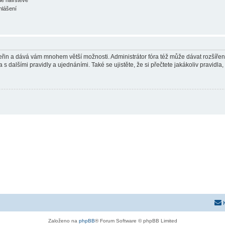
hlášení
 vteřin a dává vám mnohem větší možnosti. Administrátor fóra též může dávat rozšíře
 s dalšími pravidly a ujednáními. Také se ujistěte, že si přečtete jakákoliv pravidla, 
Založeno na
phpBB
® Forum Software © phpBB Limited