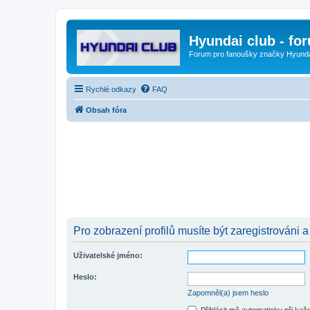
Hyundai club - fo
Forum pro fanoušky značky Hyund
Rychlé odkazy
FAQ
Obsah fóra
Pro zobrazení profilů musíte být zaregistrováni a
Uživatelské jméno:
Heslo:
Zapomněl(a) jsem heslo
Přihlásit mě automaticky při ka