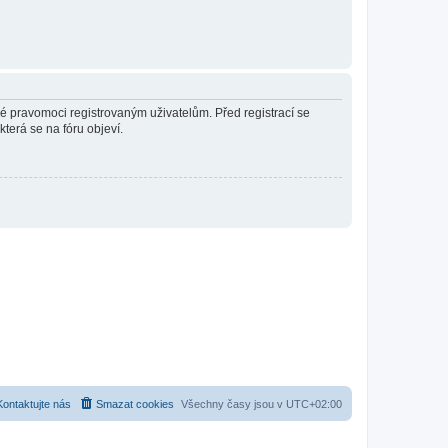
né pravomoci registrovaným uživatelům. Před registrací se
která se na fóru objeví.
Kontaktujte nás
Smazat cookies
Všechny časy jsou v
UTC+02:00