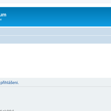
rum
ai
 přihlášeni.
ždé návštěvě