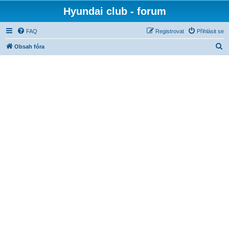
Hyundai club - forum
FAQ
Registrovat
Přihlásit se
H
Obsah fóra
l
e
d
a
t