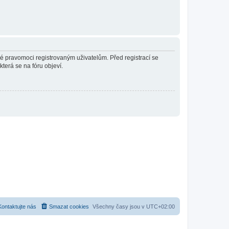
né pravomoci registrovaným uživatelům. Před registrací se
která se na fóru objeví.
Kontaktujte nás
Smazat cookies
Všechny časy jsou v
UTC+02:00