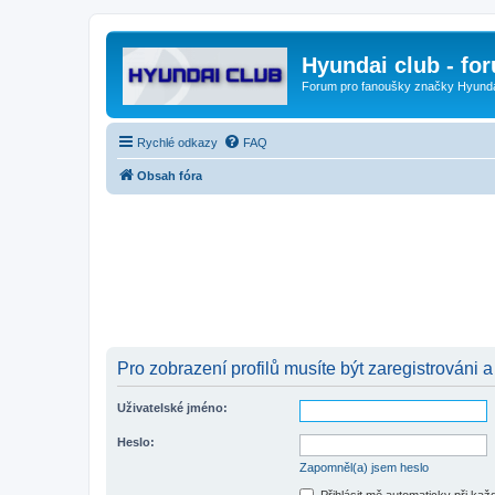
Hyundai club - fo
Forum pro fanoušky značky Hyund
Rychlé odkazy
FAQ
Obsah fóra
Pro zobrazení profilů musíte být zaregistrováni a
Uživatelské jméno:
Heslo:
Zapomněl(a) jsem heslo
Přihlásit mě automaticky při ka