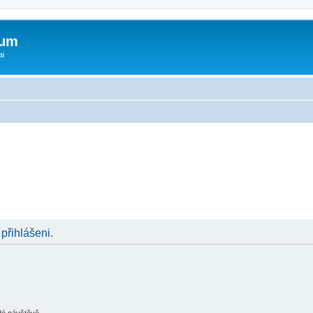
rum
ai
 přihlášeni.
ždé návštěvě