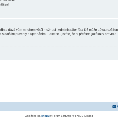
hlášení
 vteřin a dává vám mnohem větší možnosti. Administrátor fóra též může dávat rozšíře
 s dalšími pravidly a ujednáními. Také se ujistěte, že si přečtete jakákoliv pravidla, 
Založeno na
phpBB
® Forum Software © phpBB Limited