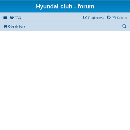
Hyundai club - forum
FAQ
Registrovat
Přihlásit se
H
Obsah fóra
l
e
d
a
t