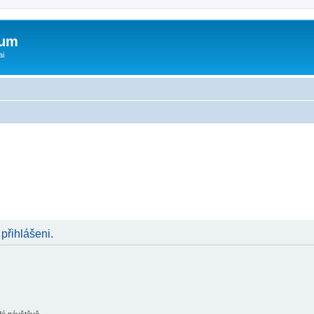
rum
ai
 přihlášeni.
ždé návštěvě