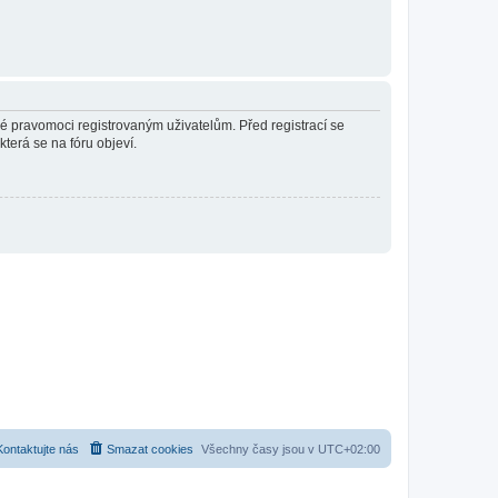
né pravomoci registrovaným uživatelům. Před registrací se
která se na fóru objeví.
Kontaktujte nás
Smazat cookies
Všechny časy jsou v
UTC+02:00