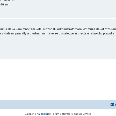
hlášení
 vteřin a dává vám mnohem větší možnosti. Administrátor fóra též může dávat rozšíře
 s dalšími pravidly a ujednáními. Také se ujistěte, že si přečtete jakákoliv pravidla, 
Založeno na
phpBB
® Forum Software © phpBB Limited