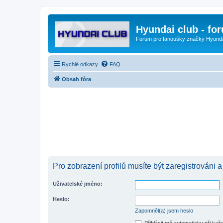
Hyundai club - fo
Forum pro fanoušky značky Hyund
Rychlé odkazy
FAQ
Obsah fóra
Pro zobrazení profilů musíte být zaregistrováni a
Uživatelské jméno:
Heslo:
Zapomněl(a) jsem heslo
Přihlásit mě automaticky při ka