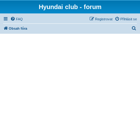
Hyundai club - forum
FAQ
Registrovat
Přihlásit se
H
Obsah fóra
l
e
d
a
t