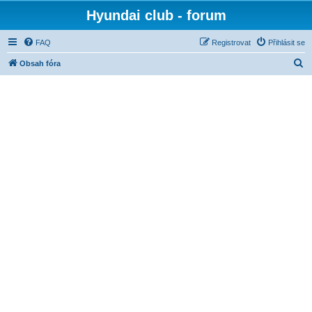
Hyundai club - forum
FAQ
Registrovat
Přihlásit se
H
Obsah fóra
l
e
d
a
t