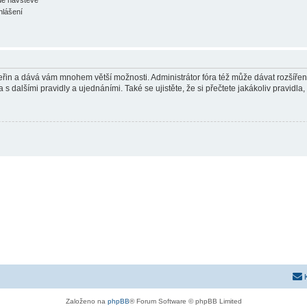
hlášení
 vteřin a dává vám mnohem větší možnosti. Administrátor fóra též může dávat rozšíře
 s dalšími pravidly a ujednáními. Také se ujistěte, že si přečtete jakákoliv pravidla, 
Založeno na
phpBB
® Forum Software © phpBB Limited