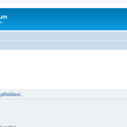
rum
ai
 přihlášeni.
ždé návštěvě