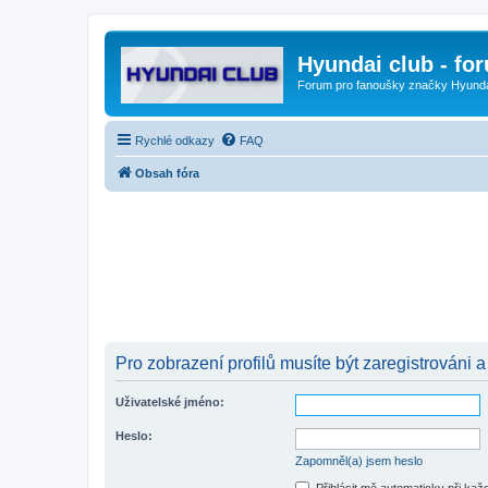
Hyundai club - fo
Forum pro fanoušky značky Hyund
Rychlé odkazy
FAQ
Obsah fóra
Pro zobrazení profilů musíte být zaregistrováni a
Uživatelské jméno:
Heslo:
Zapomněl(a) jsem heslo
Přihlásit mě automaticky při ka