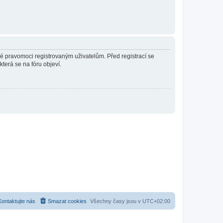
né pravomoci registrovaným uživatelům. Před registrací se
která se na fóru objeví.
Kontaktujte nás
Smazat cookies
Všechny časy jsou v
UTC+02:00