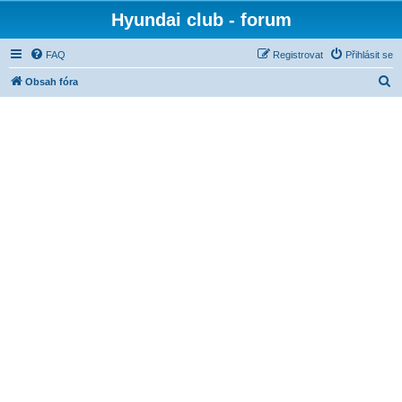
Hyundai club - forum
FAQ
Registrovat
Přihlásit se
H
Obsah fóra
l
e
d
a
t