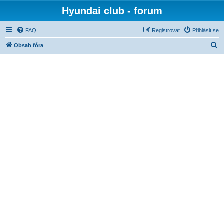
Hyundai club - forum
FAQ
Registrovat
Přihlásit se
H
Obsah fóra
l
e
d
a
t