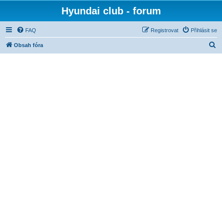
Hyundai club - forum
FAQ
Registrovat
Přihlásit se
H
Obsah fóra
l
e
d
a
t