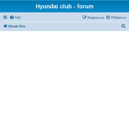
Hyundai club - forum
FAQ
Registrovat
Přihlásit se
H
Obsah fóra
l
e
d
a
t